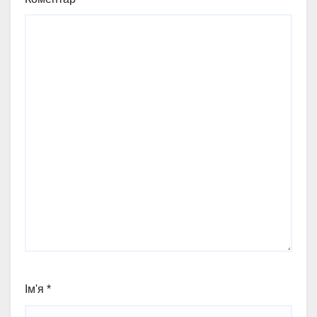
Ім'я
*