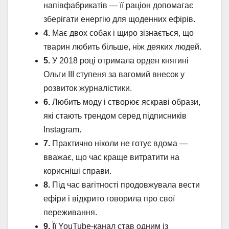
напівфабрикатів — її раціон допомагає
зберігати енергію для щоденних ефірів.
4.
Має двох собак і щиро зізнається, що
тварин любить більше, ніж деяких людей.
5.
У 2018 році отримала орден княгині
Ольги III ступеня за вагомий внесок у
розвиток журналістики.
6.
Любить моду і створює яскраві образи,
які стають трендом серед підписників
Instagram.
7.
Практично ніколи не готує вдома —
вважає, що час краще витратити на
корисніші справи.
8.
Під час вагітності продовжувала вести
ефіри і відкрито говорила про свої
переживання.
9.
Її YouTube-канал став одним із