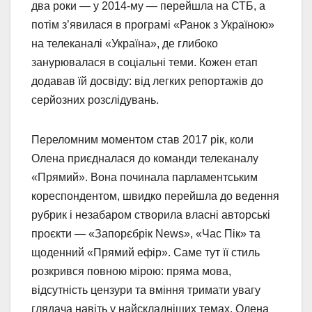
два роки — у 2014-му — перейшла на СТБ, а
потім з’явилася в програмі «Ранок з Україною»
на телеканалі «Україна», де глибоко
занурювалася в соціальні теми. Кожен етап
додавав їй досвіду: від легких репортажів до
серйозних розслідувань.
Переломним моментом став 2017 рік, коли
Олена приєдналася до команди телеканалу
«Прямий». Вона починала парламентським
кореспондентом, швидко перейшла до ведення
рубрик і незабаром створила власні авторські
проєкти — «Запорєбрік News», «Час Пік» та
щоденний «Прямий ефір». Саме тут її стиль
розкрився повною мірою: пряма мова,
відсутність цензури та вміння тримати увагу
глядача навіть у найскладніших темах. Олена