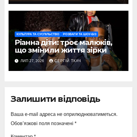
КУЛЬТУРА ТА СУСПІЛЬСТВО
РОЗВАГИ ТА ШОУ-БІЗ
Ріанна діти: троє малюків,
що змінили життя зірки
ЛИП 27, 2026
СЕРГІЙ ТКАЧ
Залишити відповідь
Ваша e-mail адреса не оприлюднюватиметься.
Обов’язкові поля позначені
*
Коментар
*