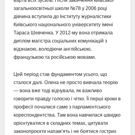
варта всіх зусиль. Після закінчення київської
загальноосвітньої школи №78 у 2006 році
дівчина вступила до Інституту журналістики
Київського національного університету імені
Тараса Шевченка. У 2012-му вона отримала
диплом магістра соціальних комунікацій з
відзнакою, володіючи англійською,
французькою та російською мовами.
Цей період став фундаментом усього, що
сталося далі. Олена не просто вивчала теорію
— вона вже тоді відчувала, як важливо
говорити правду голосно і чітко. Її перші кроки в
професії почалися саме з парламентського
кореспондентства. Там вона навчилася швидко
орієнтуватися в складних темах, цитувати
законопроєкти напам’ять і не боятися гострих