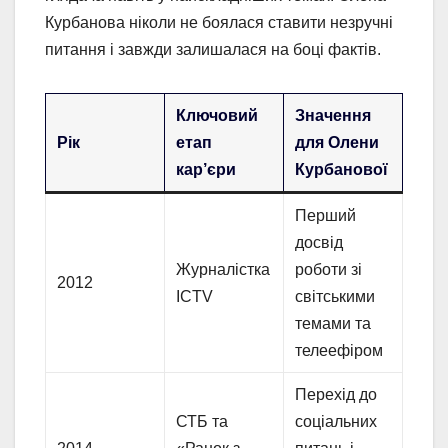
Курбанова ніколи не боялася ставити незручні
питання і завжди залишалася на боці фактів.
Ключовий
Значення
Рік
етап
для Олени
кар’єри
Курбанової
Перший
досвід
Журналістка
роботи зі
2012
ICTV
світськими
темами та
телеефіром
Перехід до
СТБ та
соціальних