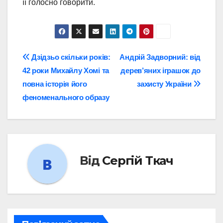
її голосно говорити.
Навігація
Дзідзьо скільки років:
Андрій Задворний: від
42 роки Михайлу Хомі та
дерев’яних іграшок до
записів
повна історія його
захисту України
феноменального образу
Від
Сергій Ткач