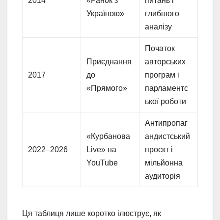
2014
«Ранок з
питань і
Україною»
глибшого
аналізу
Початок
Приєднання
авторських
2017
до
програм і
«Прямого»
парламентс
ької роботи
Антипропаг
«Курбанова
андистський
2022–2026
Live» на
проєкт і
YouTube
мільйонна
аудиторія
Ця таблиця лише коротко ілюструє, як