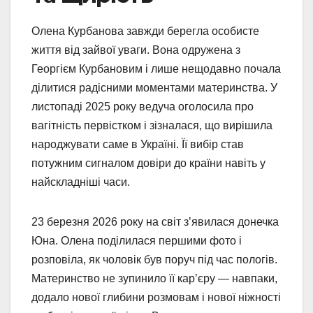
Олена Курбанова завжди берегла особисте
життя від зайвої уваги. Вона одружена з
Георгієм Курбановим і лише нещодавно почала
ділитися радісними моментами материнства. У
листопаді 2025 року ведуча оголосила про
вагітність первістком і зізналася, що вирішила
народжувати саме в Україні. Її вибір став
потужним сигналом довіри до країни навіть у
найскладніші часи.
23 березня 2026 року на світ з’явилася донечка
Юна. Олена поділилася першими фото і
розповіла, як чоловік був поруч під час пологів.
Материнство не зупинило її кар’єру — навпаки,
додало нової глибини розмовам і нової ніжності