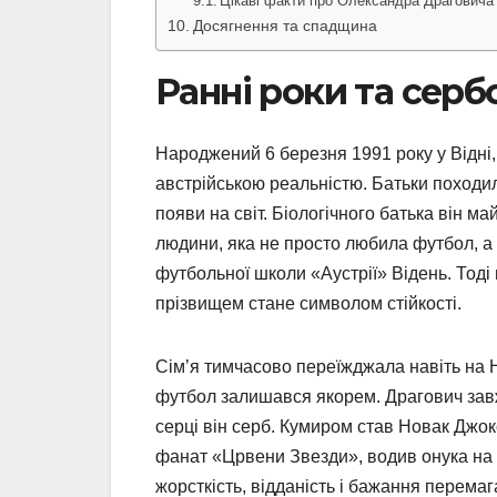
Цікаві факти про Олександра Драговича
Досягнення та спадщина
Ранні роки та серб
Народжений 6 березня 1991 року у Відні, 
австрійською реальністю. Батьки походил
появи на світ. Біологічного батька він м
людини, яка не просто любила футбол, а 
футбольної школи «Аустрії» Відень. Тоді 
прізвищем стане символом стійкості.
Сім’я тимчасово переїжджала навіть на Н
футбол залишався якорем. Драгович завж
серці він серб. Кумиром став Новак Джок
фанат «Црвени Звезди», водив онука на 
жорсткість, відданість і бажання перемага