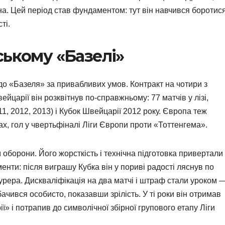
. Цей період став фундаментом: тут він навчився боротис
ті.
ському «Базелі»
о «Базеля» за привабливих умов. Контракт на чотири з
царії він розквітнув по-справжньому: 77 матчів у лізі,
11, 2012, 2013) і Кубок Швейцарії 2012 року. Європа теж
ах, гол у чвертьфіналі Ліги Європи проти «Тоттенгема».
оборони. Його жорсткість і технічна підготовка привертали
менти: після виграшу Кубка він у пориві радості ляснув по
урера. Дискваліфікація на два матчі і штраф стали уроком 
ачився особисто, показавши зрілість. У ті роки він отримав
 і потрапив до символічної збірної групового етапу Ліги