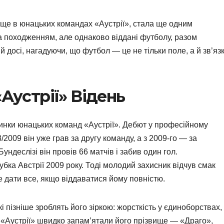
ще в юнацьких командах «Аустрії», стала ще одним
а походженням, але однаково віддані футболу, разом
досі, нагадуючи, що футбол — це не тільки поле, а й зв’язк
«Аустрії» Відень
инки юнацьких команд «Аустрії». Дебют у професійному
/2009 він уже грав за другу команду, а з 2009-го — за
ундеслізі він провів 66 матчів і забив один гол.
ка Австрії 2009 року. Тоді молодий захисник відчув смак
е дати все, якщо віддаватися йому повністю.
кі пізніше зроблять його зіркою: жорсткість у єдиноборствах,
ни «Аустрії» швидко запам’ятали його прізвище — «Драго»,