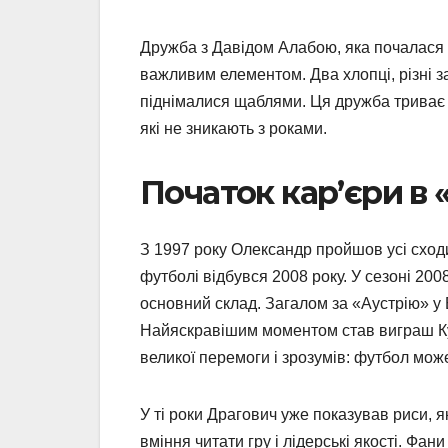
Дружба з Давідом Алабою, яка почалася 
важливим елементом. Два хлопці, різні з
піднімалися щаблями. Ця дружба триває й 
які не зникають з роками.
Початок кар’єри в 
З 1997 року Олександр пройшов усі сход
футболі відбувся 2008 року. У сезоні 2008
основний склад. Загалом за «Аустрію» у Б
Найяскравішим моментом став виграш Куб
великої перемоги і зрозумів: футбол мож
У ті роки Драгович уже показував риси, я
вміння читати гру і лідерські якості. Фа