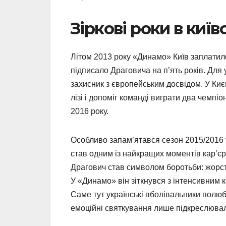
Зіркові роки в киї
Літом 2013 року «Динамо» Київ заплатило
підписало Драговича на п’ять років. Для
захисник з європейським досвідом. У Києв
лізі і допоміг команді виграти два чемпі
2016 року.
Особливо запам’ятався сезон 2015/2016 у
став одним із найкращих моментів кар’є
Драгович став символом боротьби: жорст
У «Динамо» він зіткнувся з інтенсивним 
Саме тут українські вболівальники полюби
емоційні святкування лише підкреслювал