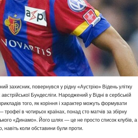
ий захисник, повернувся у рідну «Аустрію» Відень улітку
 австрійської Бундесліги. Народжений у Відні в сербській
прикладів того, як коріння і характер можуть формувати
 трофеї в чотирьох країнах, понад сто матчів за збірну
ївського «Динамо». Його шлях — це не просто список клубів, а
ю, навіть коли обставини були проти.