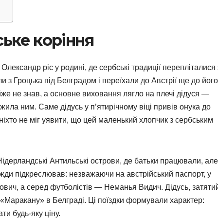
ське коріння
Олександр ріс у родині, де сербські традиції перепліталися 
и з Гроцька під Белградом і переїхали до Австрії ще до його
айже не знав, а основне виховання лягло на плечі дідуся —
жила ним. Саме дідусь у п’ятирічному віці привів онука до
ніхто не міг уявити, що цей маленький хлопчик з сербським
ідерландські Антильські острови, де батьки працювали, але
ди підкреслював: незважаючи на австрійський паспорт, у
ович, а серед футболістів — Неманья Видич. Дідусь, затяти
«Маракану» в Белграді. Ці поїздки формували характер:
ти будь-яку ціну.