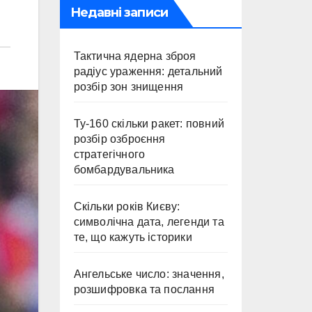
Недавні записи
Тактична ядерна зброя
радіус ураження: детальний
розбір зон знищення
Ту-160 скільки ракет: повний
розбір озброєння
стратегічного
бомбардувальника
Скільки років Києву:
символічна дата, легенди та
те, що кажуть історики
Ангельське число: значення,
розшифровка та послання