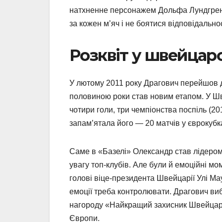
натхненне персонажем Дольфа Лундгрена
за кожен м’яч і не боятися відповідальнос
Розквіт у швейцар
У лютому 2011 року Драгович перейшов д
половиною роки став новим етапом. У Швей
чотири голи, три чемпіонства поспіль (20
запам’ятала його — 20 матчів у єврокубк
Саме в «Базелі» Олександр став лідером 
увагу топ-клубів. Але були й емоційні мо
голові віце-президента Швейцарії Улі Ма
емоції треба контролювати. Драгович виб
нагороду «Найкращий захисник Швейцарії»
Європи.