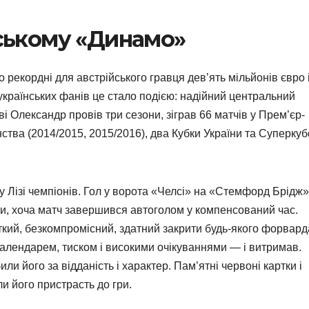
вському «Динамо»
 рекордні для австрійського гравця дев’ять мільйонів євро 
 українських фанів це стало подією: надійний центральний
і Олександр провів три сезони, зіграв 66 матчів у Прем’єр-
онства (2014/2015, 2015/2016), два Кубки України та Суперкуб
 Лізі чемпіонів. Гол у ворота «Челсі» на «Стемфорд Брідж»
ри, хоча матч завершився автоголом у компенсований час.
кий, безкомпромісний, здатний закрити будь-якого форвард
календарем, тиском і високими очікуваннями — і витримав.
ли його за відданість і характер. Пам’ятні червоні картки і
и його пристрасть до гри.