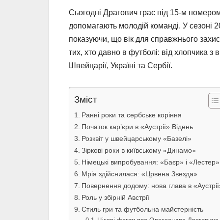
Сьогодні Драгович грає під 15-м номером у
допомагають молодій команді. У сезоні 20
показуючи, що вік для справжнього захисн
тих, хто давно в футболі: від хлопчика з
Швейцарії, Україні та Сербії.
Зміст
Ранні роки та сербське коріння
Початок кар’єри в «Аустрії» Відень
Розквіт у швейцарському «Базелі»
Зіркові роки в київському «Динамо»
Німецькі випробування: «Баєр» і «Лестер»
Мрія здійснилася: «Црвена Звезда»
Повернення додому: нова глава в «Аустрії
Роль у збірній Австрії
Стиль гри та футбольна майстерність