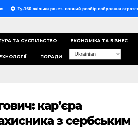
60 скільки ракет: повний розбір озброєння стратегічного бом
ТУРА ТА СУСПІЛЬСТВО
ЕКОНОМІКА ТА БІЗНЕС
ЕХНОЛОГІЇ
ПОРАДИ
ович: кар’єра
захисника з сербським