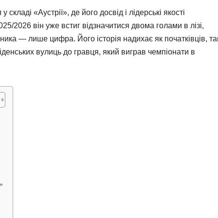
 складі «Аустрії», де його досвід і лідерські якості
25/2026 він уже встиг відзначитися двома голами в лізі,
ика — лише цифра. Його історія надихає як початківців, так
 віденських вулиць до гравця, який виграв чемпіонати в
»