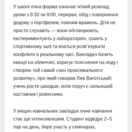
У школі очна форма означає чіткий розклад:
уроки з 8:30 чи 9:00, перерви, обід і повернення
додому з портфелем, повним вражень. Діти не
просто слухають — вони обговорюють,
експериментують у лабораторіях, грають у
спортивному залі та вчаться розв’язувати
конфлікти в реальному часі. Викладач бачить
емоції на обличчях, коригує пояснення на ходу і
створює той самий «зон проксимального
розвитку», про який говорив Лев Виготський:
учень росте швидше, коли поруч є сильніший
наставник і ровесники.
У вищих навчальних закладах очне навчання
стає ще інтенсивнішим. Студент відвідує 2–5
пар на день, бере участь у семінарах,