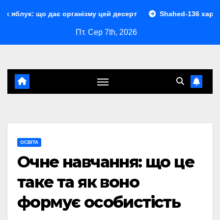
Перейти
 дає організму цей десерт
Shahed-136 характеристики: п
до
Пт. Сер 7th, 2026
контенту
ОСВІТА
Очне навчання: що це
таке та як воно
формує особистість