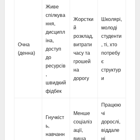
Живе
спілкува
Жорстки
Школярі,
ння,
й
молоді
дисципл
розклад,
студенти
іна,
Очна
витрати
, ті, хто
доступ
(денна)
часу та
потребу
до
грошей
є
ресурсів
на
структур
,
дорогу
и
швидкий
фідбек
Працюю
Менше
чі
Гнучкіст
соціаліз
дорослі,
ь,
ації,
віддале
навчанн
вища
ні