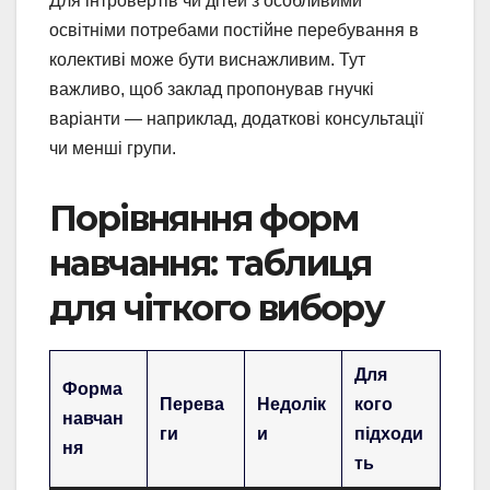
Для інтровертів чи дітей з особливими
освітніми потребами постійне перебування в
колективі може бути виснажливим. Тут
важливо, щоб заклад пропонував гнучкі
варіанти — наприклад, додаткові консультації
чи менші групи.
Порівняння форм
навчання: таблиця
для чіткого вибору
Для
Форма
Перева
Недолік
кого
навчан
ги
и
підходи
ня
ть