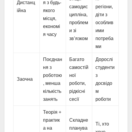
Дистанц
я з будь-
самодис
регіони,
ійна
якого
ципліна,
діти з
місця,
проблем
особлив
економі
и зі
ими
я часу
зв’язком
потреба
ми
Поєднан
Багато
Дорослі
ня з
самостій
студенти
роботою
ної
з
Заочна
, менша
роботи,
досвідо
кількість
рідкісні
м
занять
сесії
роботи
Теорія +
практик
Складне
Ті, хто
а на
планува
хоче