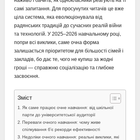
наживо і бачить, як однокласники реагують на ті
самі запитання. Для просунутих читачів це вже
ціла система, яка еволюціонувала від
радянських традицій до сучасних реалій війни
та технологій. У 2025–2026 навчальному році,
попри всі виклики, саме очна форма
залишається пріоритетом для більшості сімей і
закладів, бо дає те, чого не купиш за жодні
гроші — справжню соціалізацію та глибоке
засвоєння.
Зміст
Як саме працює очне навчання: від шкільної
парти до університетської аудиторії
Переваги очного навчання: чому живе
спілкування б’є рекорди ефективності
Недоліки очного навчання: реальні виклики, які