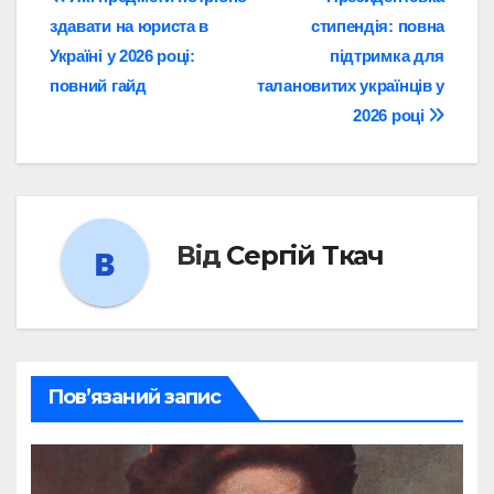
Навігація
здавати на юриста в
стипендія: повна
записів
Україні у 2026 році:
підтримка для
повний гайд
талановитих українців у
2026 році
Від
Сергій Ткач
Пов’язаний запис