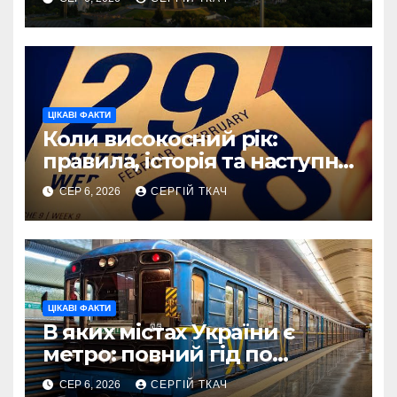
ЦІКАВІ ФАКТИ
Коли високосний рік:
правила, історія та наступні
дати
СЕР 6, 2026
СЕРГІЙ ТКАЧ
ЦІКАВІ ФАКТИ
В яких містах України є
метро: повний гід по
системах 2026
СЕР 6, 2026
СЕРГІЙ ТКАЧ