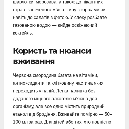
шарлотки, морозива, а також до пікантних
страв: запеченого м’яса, сиру з горіхами чи
навіть до салатів з фетою. У спеку розбавте
газованою водою — вийде освіжаючий
коктейль.
Користь та нюанси
вживання
Червона смородина багата на вітаміни,
антиоксиданти та клітковину, частина яких
переходить у напій. Легка наливка без
доданого міцного алкоголю м’якша для
організму, але все одно містить природний
етанол від бродіння. Вживайте помірно — 50–
100 мл за раз. Для дітей або тих, хто повністю