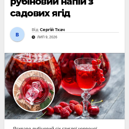
рубіновий напій з
садових ягід
Від
Сергій Ткач
ЛИП 9, 2026
Яскраво-рубіновий сік стиглої червоної