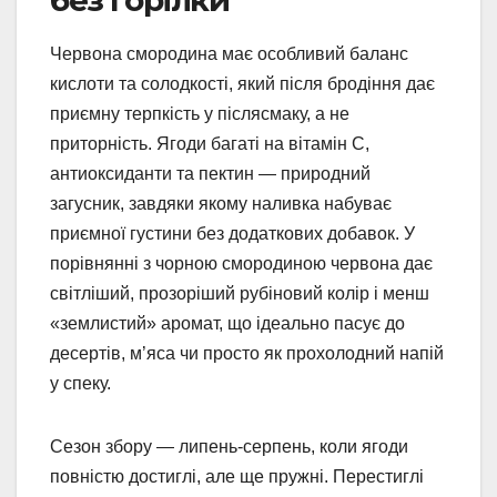
Червона смородина має особливий баланс
кислоти та солодкості, який після бродіння дає
приємну терпкість у післясмаку, а не
приторність. Ягоди багаті на вітамін С,
антиоксиданти та пектин — природний
загусник, завдяки якому наливка набуває
приємної густини без додаткових добавок. У
порівнянні з чорною смородиною червона дає
світліший, прозоріший рубіновий колір і менш
«землистий» аромат, що ідеально пасує до
десертів, м’яса чи просто як прохолодний напій
у спеку.
Сезон збору — липень-серпень, коли ягоди
повністю достиглі, але ще пружні. Перестиглі