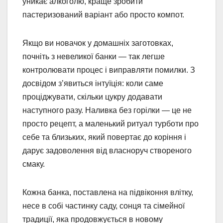
уникає алкоголю, краще зробити
пастеризований варіант або просто компот.
Якщо ви новачок у домашніх заготовках,
почніть з невеликої банки — так легше
контролювати процес і виправляти помилки. З
досвідом з’явиться інтуїція: коли саме
проціджувати, скільки цукру додавати
наступного разу. Наливка без горілки — це не
просто рецепт, а маленький ритуал турботи про
себе та близьких, який повертає до коріння і
дарує задоволення від власноруч створеного
смаку.
Кожна банка, поставлена на підвіконня влітку,
несе в собі частинку саду, сонця та сімейної
традиції, яка продовжується в новому