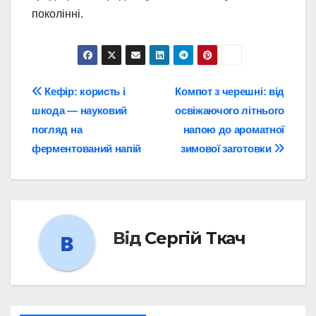
поколінні.
Навігація
Кефір: користь і
Компот з черешні: від
шкода — науковий
освіжаючого літнього
записів
погляд на
напою до ароматної
ферментований напій
зимової заготовки
Від
Сергій Ткач