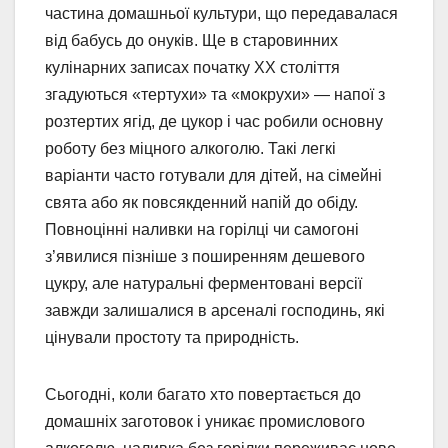
частина домашньої культури, що передавалася
від бабусь до онуків. Ще в старовинних
кулінарних записах початку XX століття
згадуються «тертухи» та «мокрухи» — напої з
розтертих ягід, де цукор і час робили основну
роботу без міцного алкоголю. Такі легкі
варіанти часто готували для дітей, на сімейні
свята або як повсякденний напій до обіду.
Повноцінні наливки на горілці чи самогоні
з’явилися пізніше з поширенням дешевого
цукру, але натуральні ферментовані версії
завжди залишалися в арсеналі господинь, які
цінували простоту та природність.
Сьогодні, коли багато хто повертається до
домашніх заготовок і уникає промислового