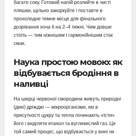
багато соку. Готовий напій розлийте в чисті
пляшки, щільно закоркуйте і поставте в
прохолодне темне місце для фінального
дозрівання хоча б на 2–4 тижні. Чим довше
стоїть — тим ніжнішим і гармонійнішим стає
смак.
Наука простою мовою: як
відбувається бродіння в
наливці
На шкірці червоної смородини живуть природні
(дикі) дріжджі — мікроорганізми, які в
присутності цукру та тепла починають «їсти»
його і виділяти етанол та вуглекислий газ. Це
той самий процес, що відбувається у вині чи