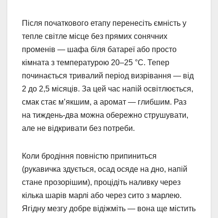
Після початкового етапу перенесіть ємність у
тепле світле місце без прямих сонячних
променів — шафа біля батареї або просто
кімната з температурою 20–25 °C. Тепер
починається тривалий період визрівання — від
2 до 2,5 місяців. За цей час напій освітлюється,
смак стає м’якшим, а аромат — глибшим. Раз
на тиждень-два можна обережно струшувати,
але не відкривати без потреби.
Коли бродіння повністю припиниться
(рукавичка здується, осад осяде на дно, напій
стане прозорішим), процідіть наливку через
кілька шарів марлі або через сито з марлею.
Ягідну мезгу добре відіжміть — вона ще містить