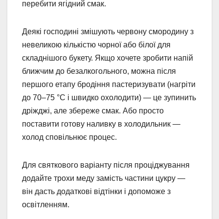
перебити ягідний смак.
Деякі господині змішують червону смородину з
невеликою кількістю чорної або білої для
складнішого букету. Якщо хочете зробити напій
ближчим до безалкогольного, можна після
першого етапу бродіння пастеризувати (нагріти
до 70–75 °C і швидко охолодити) — це зупинить
дріжджі, але збереже смак. Або просто
поставити готову наливку в холодильник —
холод сповільнює процес.
Для святкового варіанту після проціджування
додайте трохи меду замість частини цукру —
він дасть додаткові відтінки і допоможе з
освітленням.