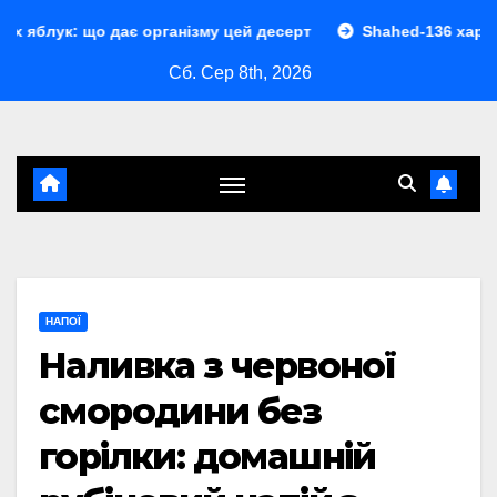
Перейти
дає організму цей десерт
Shahed-136 характеристики: п
до
Сб. Сер 8th, 2026
контенту
НАПОЇ
Наливка з червоної
смородини без
горілки: домашній