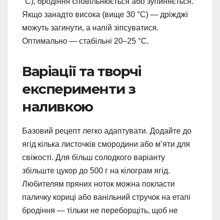
°C), бродіння сповільнюється або зупиняється.
Якщо занадто висока (вище 30 °C) — дріжджі
можуть загинути, а напій зіпсуватися.
Оптимально — стабільні 20–25 °C.
Варіації та творчі
експерименти з
наливкою
Базовий рецепт легко адаптувати. Додайте до
ягід кілька листочків смородини або м’яти для
свіжості. Для більш солодкого варіанту
збільште цукор до 500 г на кілограм ягід.
Любителям пряних ноток можна покласти
паличку кориці або ванільний стручок на етапі
бродіння — тільки не переборщіть, щоб не