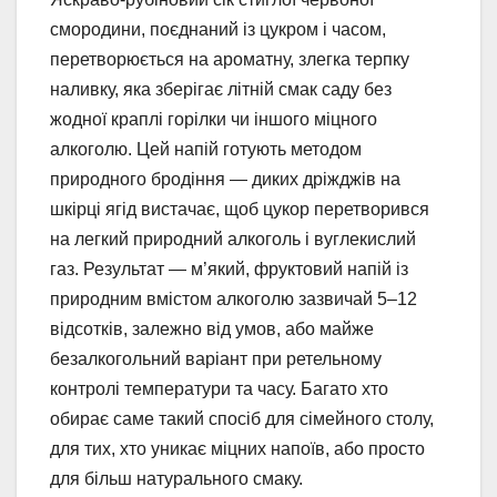
смородини, поєднаний із цукром і часом,
перетворюється на ароматну, злегка терпку
наливку, яка зберігає літній смак саду без
жодної краплі горілки чи іншого міцного
алкоголю. Цей напій готують методом
природного бродіння — диких дріжджів на
шкірці ягід вистачає, щоб цукор перетворився
на легкий природний алкоголь і вуглекислий
газ. Результат — м’який, фруктовий напій із
природним вмістом алкоголю зазвичай 5–12
відсотків, залежно від умов, або майже
безалкогольний варіант при ретельному
контролі температури та часу. Багато хто
обирає саме такий спосіб для сімейного столу,
для тих, хто уникає міцних напоїв, або просто
для більш натурального смаку.