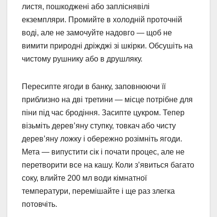
листя, пошкоджені або запліснявілі
екземпляри. Промийте в холодній проточній
воді, але не замочуйте надовго — щоб не
вимити природні дріжджі зі шкірки. Обсушіть на
чистому рушнику або в друшляку.
Пересипте ягоди в банку, заповнюючи її
приблизно на дві третини — місце потрібне для
піни під час бродіння. Засипте цукром. Тепер
візьміть дерев’яну ступку, товкач або чисту
дерев’яну ложку і обережно розімніть ягоди.
Мета — випустити сік і почати процес, але не
перетворити все на кашу. Коли з’явиться багато
соку, влийте 200 мл води кімнатної
температури, перемішайте і ще раз злегка
потовчіть.