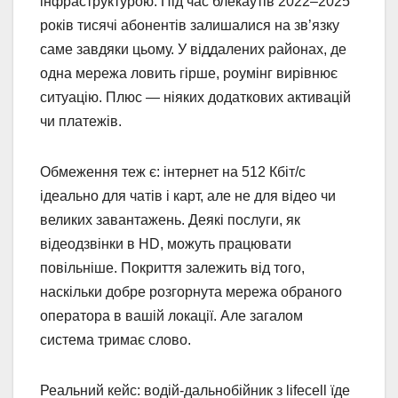
інфраструктурою. Під час блекаутів 2022–2025
років тисячі абонентів залишалися на зв’язку
саме завдяки цьому. У віддалених районах, де
одна мережа ловить гірше, роумінг вирівнює
ситуацію. Плюс — ніяких додаткових активацій
чи платежів.
Обмеження теж є: інтернет на 512 Кбіт/с
ідеально для чатів і карт, але не для відео чи
великих завантажень. Деякі послуги, як
відеодзвінки в HD, можуть працювати
повільніше. Покриття залежить від того,
наскільки добре розгорнута мережа обраного
оператора в вашій локації. Але загалом
система тримає слово.
Реальний кейс: водій-дальнобійник з lifecell їде