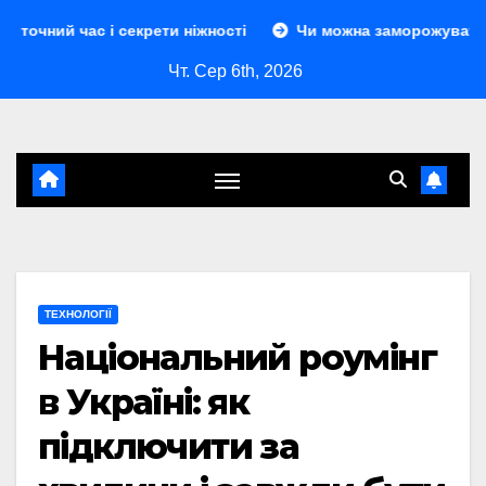
Перейти
 і секрети ніжності
Чи можна заморожувати сир: повний 
до
Чт. Сер 6th, 2026
контенту
ТЕХНОЛОГІЇ
Національний роумінг
в Україні: як
підключити за