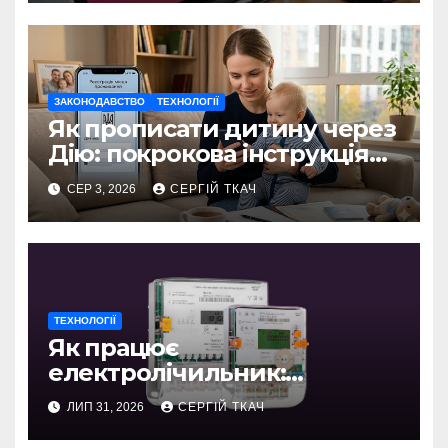
ЗАКОНОДАВСТВО
ТЕХНОЛОГІЇ
Як прописати дитину через
Дію: покрокова інструкція
2026
СЕР 3, 2026
СЕРГІЙ ТКАЧ
ТЕХНОЛОГІЇ
Як працює
електролічильник:
детальний розбір
ЛИП 31, 2026
СЕРГІЙ ТКАЧ
механізмів і сучасних
технологій