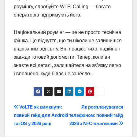
роумінгу, спробуйте Wi-Fi Calling — багато
операторів підтримують його.
Національний роумінг — це не просто технічна
фішка. Це відчуття, що ти ніколи не залишишся
відрізаним від світу. Він працює тихо, надійно і
завжди готовий допомогти. Тепер, коли ви
знаєте всі деталі, залишайтеся на зв’язку легко
і впевнено, куди б вас не занесло.
Навігація
VoLTE як вимкнути:
Як розплачуватися
повний гайд для Android
телефоном: повний гайд
записів
та iOS у 2026 році
2026 з NFC-платежами