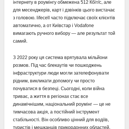
інтернету в роумінгу обмежена 512 Кбіт/с, але
для месенджерів, карт і дзвінків цього вистачає
з головою. lifecell часто підключає своїх клієнтів
автоматично, а от Київстар і Vodafone
вимагають ручного вибору — але результат той
самий.
З 2022 року ця система врятувала мільйони
розмов. Під час блекаутів чи пошкоджень
інфраструктури люди могли зателефонувати
рідним, викликати допомогу чи просто
почуватися в безпеці. Сьогодні, коли війна
триває, а життя в регіонах стає все
динамічнішим, національний роумінг — це не
тимчасова акція, а постійний інструмент
стабільності. Він особливо цінний для водіїв,
туристів і мешканців прикордонних областей,