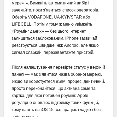
мережі». Вимкніть автоматичний вибір і
зачекайте, поки з’явиться список операторів.
Оберіть VODAFONE, UA-KYIVSTAR або
LIFECELL. Потім у тому ж меню увімкніть
«Роумінг даних» — без цього інтернет
залишиться заблокованим. iPhone зазвичай
реєструється швидше, ніж Android, але якщо
сигнал слабкий, перезавантажте пристрій.
Після налаштування перевірте статус у верхній
панелі — має з’явитися назва обраної мережі.
Якщо ви користуєтеся eSIM, процес ідентичний,
просто переконайтеся, що активна саме та
картка, для якої потрібен роумінг. Apple
регулярно оновлює підтримку таких функцій,
тому навіть на iOS 18 все працює гладко і без
зайвих кроків.