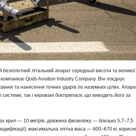
 безпілотний літальний апарат середньої висоти та великої
 компанією Qods Aviation Industry Company. Він поєднує
азання та нанесення точних ударів по наземних цілях. Апара
і системи, так і керовані боєприпаси, що виводить його за
ах крил — 10 метрів, довжина фюзеляжу — близько 5,7–7,5
одифікації), максимальна злітна маса — 600–670 кг, корисн