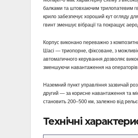
балками та штовхаючим трилопатевим гв
крило забезпечує хороший кут огляду дл
гвинт зменшує вібрації та покращує аеро
Корпус виконано переважно з композитних
Шасі — триопорне, фіксоване, з можливіс
автоматичного керування дозволяє викон
зменшуючи навантаження на операторів н
Наземний пункт управління зазвичай розр
другий — за корисне навантаження та міс
становить 200–500 км, залежно від рель
Технічні характери