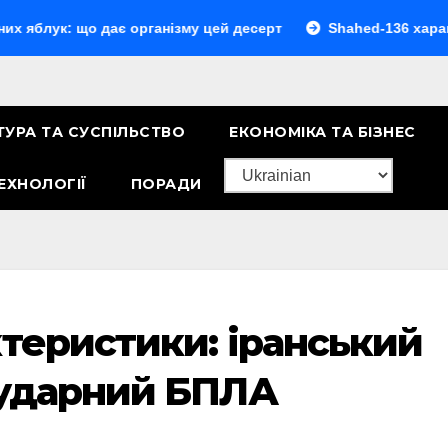
 що дає організму цей десерт
Shahed-136 характеристики
ТУРА ТА СУСПІЛЬСТВО
ЕКОНОМІКА ТА БІЗНЕС
ЕХНОЛОГІЇ
ПОРАДИ
ктеристики: іранський
-ударний БПЛА