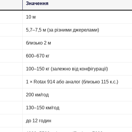
Значення
10 м
5,7–7,5 м (за різними джерелами)
близько 2 м
600–670 кг
100–150 кг (залежно від конфігурації)
1 × Rotax 914 або аналог (близько 115 к.с.)
200 км/год
130–150 км/год
до 12 годин