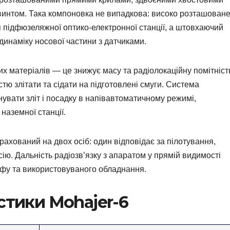
интом. Така компоновка не випадкова: високо розташован
я підфюзеляжної оптико-електронної станції, а штовхаючий
динаміку носової частини з датчиками.
 матеріалів — це знижує масу та радіолокаційну помітніст
тю злітати та сідати на підготовлені смуги. Система
увати зліт і посадку в напівавтоматичному режимі,
аземної станції.
ахований на двох осіб: один відповідає за пілотування,
ію. Дальність радіозв’язку з апаратом у прямій видимості
єфу та використовуваного обладнання.
стики Mohajer-6