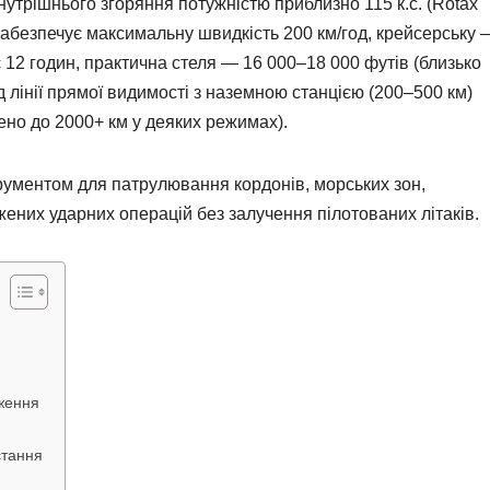
утрішнього згоряння потужністю приблизно 115 к.с. (Rotax
забезпечує максимальну швидкість 200 км/год, крейсерську 
є 12 годин, практична стеля — 16 000–18 000 футів (близько
ід лінії прямої видимості з наземною станцією (200–500 км)
ено до 2000+ км у деяких режимах).
трументом для патрулювання кордонів, морських зон,
ених ударних операцій без залучення пілотованих літаків.
ження
стання