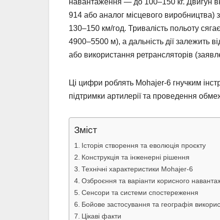
навантаження — до 100–150 кг. Двигун вн
914 або аналог місцевого виробництва) 
130–150 км/год. Тривалість польоту сяга
4900–5500 м), а дальність дії залежить в
або використання ретрансляторів (заявл
Ці цифри роблять Mohajer-6 гнучким інс
підтримки артилерії та проведення обмеж
Зміст
Історія створення та еволюція проєкту
Конструкція та інженерні рішення
Технічні характеристики Mohajer-6
Озброєння та варіанти корисного наванта
Сенсори та системи спостереження
Бойове застосування та географія викори
Цікаві факти