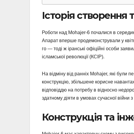
Історія створення 
Роботи над Mohajer-6 почалися в середин
Апарат вперше продемонстрували у квітн
го — тоді ж іранські офіційні особи заяв
ісламської революції (КСІР).
На відміну від ранніх Mohajer, які були
конструкцію, збільшене корисне наванта
відповіддю на потребу в відносно недор
здатному діяти в умовах сучасної війни 
Конструкція та ін
Mohajer-6 має характерну схему з висо