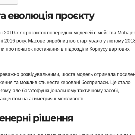
та еволюція проєкту
і 2010-х як розвиток попередніх моделей сімейства Mohajer
і 2016 року. Масове виробництво стартувало у лютому 2018
или про початок постачання в підрозділи Корпусу вартових
 переважно розвідувальними, шоста модель отримала посиле
ження та можливість нести керовані боєприпаси. Це стало
огому, але багатофункціональному тактичному засобі,
з акцентом на асиметричні можливості.
женерні рішення
корозташованими прямими крилами, здвоєними хвостовими