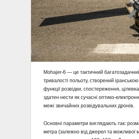
Mohajer-6 — це тактичний багатозадачний
тривалості польоту, створений іранською
функції розвідки, спостереження, цілевк
здатен нести як сучасні оптико-електронн
межі звичайних розвідувальних дронів.
Основні параметри виглядають так: розм
метра (залежно від джерел та можливої м