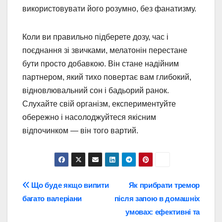
використовувати його розумно, без фанатизму.
Коли ви правильно підберете дозу, час і
поєднання зі звичками, мелатонін перестане
бути просто добавкою. Він стане надійним
партнером, який тихо повертає вам глибокий,
відновлювальний сон і бадьорий ранок.
Слухайте свій організм, експериментуйте
обережно і насолоджуйтеся якісним
відпочинком — він того вартий.
Навігація
Що буде якщо випити
Як прибрати тремор
багато валеріани
після запою в домашніх
записів
умовах: ефективні та