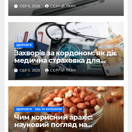
помічника в діагностиці
СЕР 6, 2026
СЕРГІЙ ТКАЧ
ЗДОРОВ’Я
Захворів за кордоном: як діє
медична страховка для
туристів
СЕР 5, 2026
СЕРГІЙ ТКАЧ
ЗДОРОВ’Я
ЇЖА ТА КУЛІНАРІЯ
Чим корисний арахіс:
науковий погляд на
поживну цінність