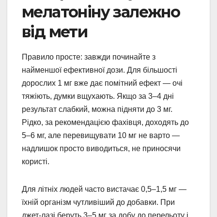
мелатоніну залежно
від мети
Правило просте: завжди починайте з
найменшої ефективної дози. Для більшості
дорослих 1 мг вже дає помітний ефект — очі
тяжіють, думки вщухають. Якщо за 3–4 дні
результат слабкий, можна підняти до 3 мг.
Рідко, за рекомендацією фахівця, доходять до
5–6 мг, але перевищувати 10 мг не варто —
надлишок просто виводиться, не приносячи
користі.
Для літніх людей часто вистачає 0,5–1,5 мг —
їхній організм чутливіший до добавки. При
джет-лазі беруть 3–5 мг за добу до перельоту і