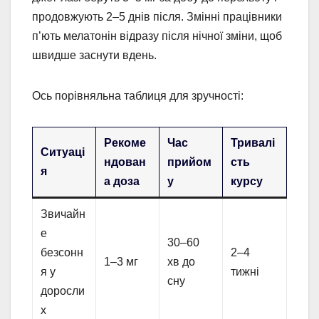
продовжують 2–5 днів після. Змінні працівники
п’ють мелатонін відразу після нічної зміни, щоб
швидше заснути вдень.
Ось порівняльна таблиця для зручності:
Рекоме
Час
Тривалі
Ситуаці
ндован
прийом
сть
я
а доза
у
курсу
Звичайн
е
30–60
безсонн
2–4
1–3 мг
хв до
я у
тижні
сну
доросли
х