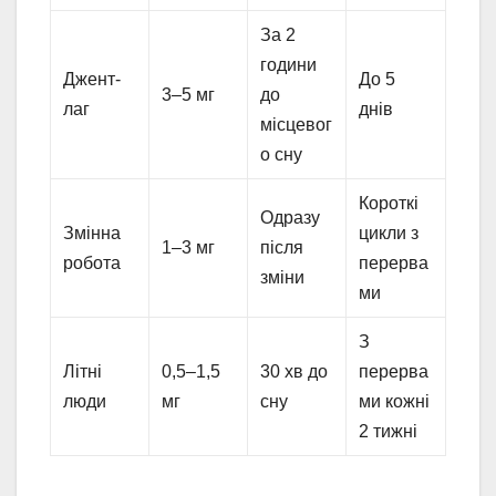
За 2
години
Джент-
До 5
3–5 мг
до
лаг
днів
місцевог
о сну
Короткі
Одразу
Змінна
цикли з
1–3 мг
після
робота
перерва
зміни
ми
З
Літні
0,5–1,5
30 хв до
перерва
люди
мг
сну
ми кожні
2 тижні