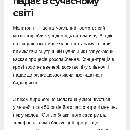
падає в сучасному
світі
Мелатонін — це натуральний гормон, який
мозок виробляє у відповідь на темряву. Він діє
на супрахіазматичне ядро гіпоталамуса, ніби
вимикаючи внутрішній будильник і запускаючи
каскад процесів розслаблення. Концентрація в
крові зростає ввечері, досягає піку опівночі і
падає до ранку, дозволяючи прокидатися
бадьорими.
З віком вироблення мелатоніну зменшується —
у людей після 50 років його часто втричі менше,
ніж у молоді. Світло блакитного спектру від
телефонів і ламп блокує цей процес ще