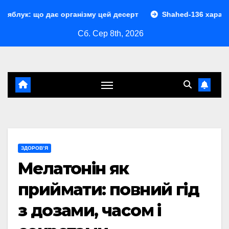
Перейти
дає організму цей десерт
Shahed-136 характеристики: по
до
Сб. Сер 8th, 2026
контенту
ЗДОРОВ’Я
Мелатонін як
приймати: повний гід
з дозами, часом і