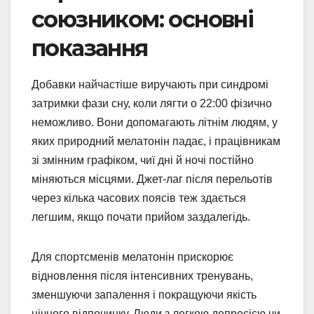
союзником: основні
показання
Добавки найчастіше виручають при синдромі
затримки фази сну, коли лягти о 22:00 фізично
неможливо. Вони допомагають літнім людям, у
яких природний мелатонін падає, і працівникам
зі змінним графіком, чиї дні й ночі постійно
міняються місцями. Джет-лаг після перельотів
через кілька часових поясів теж здається
легшим, якщо почати прийом заздалегідь.
Для спортсменів мелатонін прискорює
відновлення після інтенсивних тренувань,
зменшуючи запалення і покращуючи якість
нічного відпочинку. Люди з легкою депресією чи