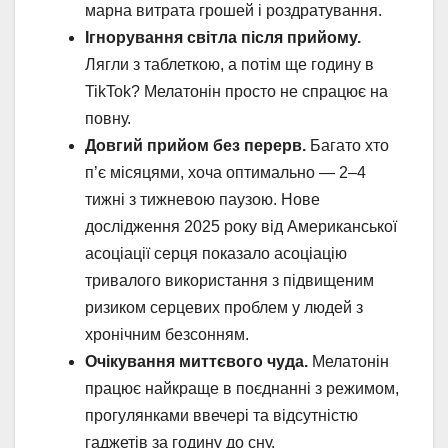
марна витрата грошей і роздратування.
Ігнорування світла після прийому.
Лягли з таблеткою, а потім ще годину в
TikTok? Мелатонін просто не спрацює на
повну.
Довгий прийом без перерв.
Багато хто
п’є місяцями, хоча оптимально — 2–4
тижні з тижневою паузою. Нове
дослідження 2025 року від Американської
асоціації серця показало асоціацію
тривалого використання з підвищеним
ризиком серцевих проблем у людей з
хронічним безсонням.
Очікування миттєвого чуда.
Мелатонін
працює найкраще в поєднанні з режимом,
прогулянками ввечері та відсутністю
гаджетів за годину до сну.