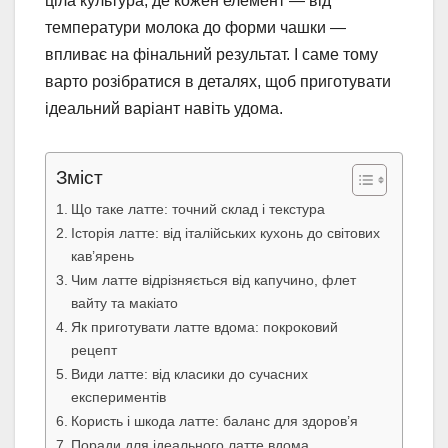
ціла культура, де кожен елемент — від
температури молока до форми чашки —
впливає на фінальний результат. І саме тому
варто розібратися в деталях, щоб приготувати
ідеальний варіант навіть удома.
Зміст
Що таке латте: точний склад і текстура
Історія латте: від італійських кухонь до світових
кав’ярень
Чим латте відрізняється від капучино, флет
вайту та макіато
Як приготувати латте вдома: покроковий
рецепт
Види латте: від класики до сучасних
експериментів
Користь і шкода латте: баланс для здоров’я
Поради для ідеального латте вдома