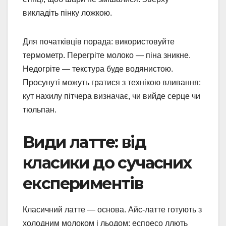
викладіть пінку ложкою.
Для початківців порада: використовуйте
термометр. Перегріте молоко — піна зникне.
Недогріте — текстура буде водянистою.
Просунуті можуть гратися з технікою вливання:
кут нахилу пітчера визначає, чи вийде серце чи
тюльпан.
Види латте: від
класики до сучасних
експериментів
Класичний латте — основа. Айс-латте готують з
холодним молоком і льодом: еспресо ллють