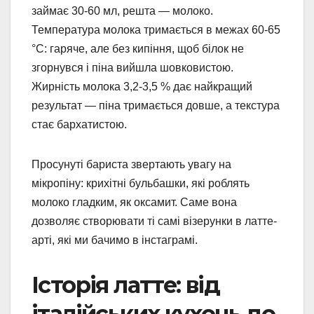
займає 30-60 мл, решта — молоко.
Температура молока тримається в межах 60-65
°C: гаряче, але без кипіння, щоб білок не
згорнувся і піна вийшла шовковистою.
Жирність молока 3,2-3,5 % дає найкращий
результат — піна тримається довше, а текстура
стає бархатистою.
Просунуті бариста звертають увагу на
мікропіну: крихітні бульбашки, які роблять
молоко гладким, як оксамит. Саме вона
дозволяє створювати ті самі візерунки в латте-
арті, які ми бачимо в інстаграмі.
Історія латте: від
італійських кухонь до