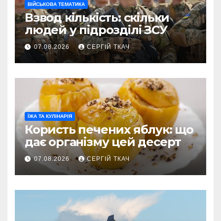
ВІЙСЬКОВА ТЕМАТИКА
Взвод кількість: скільки
людей у підрозділі ЗСУ
07.08.2026
СЕРГІЙ ТКАЧ
ЇЖА ТА КУЛІНАРІЯ
Користь печених яблук: що
дає організму цей десерт
07.08.2026
СЕРГІЙ ТКАЧ