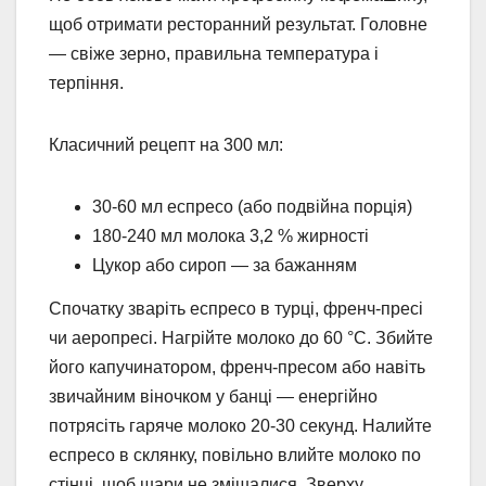
щоб отримати ресторанний результат. Головне
— свіже зерно, правильна температура і
терпіння.
Класичний рецепт на 300 мл:
30-60 мл еспресо (або подвійна порція)
180-240 мл молока 3,2 % жирності
Цукор або сироп — за бажанням
Спочатку зваріть еспресо в турці, френч-пресі
чи аеропресі. Нагрійте молоко до 60 °C. Збийте
його капучинатором, френч-пресом або навіть
звичайним віночком у банці — енергійно
потрясіть гаряче молоко 20-30 секунд. Налийте
еспресо в склянку, повільно влийте молоко по
стінці, щоб шари не змішалися. Зверху