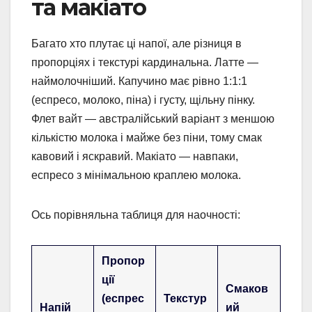
та макіато
Багато хто плутає ці напої, але різниця в
пропорціях і текстурі кардинальна. Латте —
наймолочніший. Капучино має рівно 1:1:1
(еспресо, молоко, піна) і густу, щільну пінку.
Флет вайт — австралійський варіант з меншою
кількістю молока і майже без піни, тому смак
кавовий і яскравий. Макіато — навпаки,
еспресо з мінімальною краплею молока.
Ось порівняльна таблиця для наочності:
Пропор
ції
Смаков
(еспрес
Текстур
Напій
ий