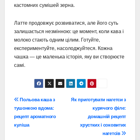
кастомних сумішей зерна.
Латте продовжує розвиватися, але його суть
залишається незмінною: це момент, коли кава і
молоко стають одним цілим. Готуйте,
експериментуйте, насолоджуйтеся. Кожна
чашка — це маленька історія, яку ви створюєте
самі.
Навігація
Польова каша з
Як приготувати нагетси з
тушонкою вдома:
курячого філе:
записів
рецепт ароматного
домашній рецепт
куліша
хрустких і соковитих
нагетсів