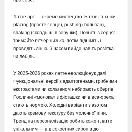
Латте-арт — окреме мистецтво. Базові техніки:
placing (просте серце), pushing (тюльпан),
shaking (складніші візерунки). Почніть з серця:
тримайте пітчер низько, потім підніміть і
проведіть лінію. З часом вийде навіть розетка
чи лебідь.
У 2025-2026 роках латте еволюціонує далі.
Функціональні версії з адаптогенами, грибними
екстрактами чи колагеном набирають обертів.
Рослинні «молока» з фісташки чи вівса-ореха
стають нормою. Холодні варіанти з азотом
дають кремову текстуру без молочної піни.
Тренд на персоналізацію робить кожен латте
унікальним — від секретних сиропів до