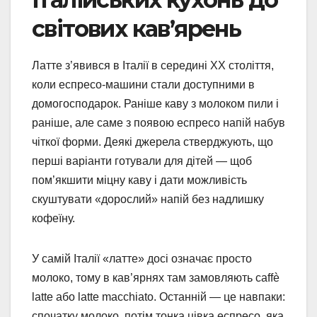
світових кав’ярень
Латте з’явився в Італії в середині XX століття,
коли еспресо-машини стали доступними в
домогосподарок. Раніше каву з молоком пили і
раніше, але саме з появою еспресо напій набув
чіткої форми. Деякі джерела стверджують, що
перші варіанти готували для дітей — щоб
пом’якшити міцну каву і дати можливість
скуштувати «дорослий» напій без надлишку
кофеїну.
У самій Італії «латте» досі означає просто
молоко, тому в кав’ярнях там замовляють caffè
latte або latte macchiato. Останній — це навпаки:
спочатку молоко, потім тонка цівка еспресо, яка