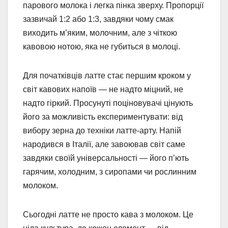
парового молока і легка пінка зверху. Пропорції
зазвичай 1:2 або 1:3, завдяки чому смак
виходить м’яким, молочним, але з чіткою
кавовою нотою, яка не губиться в молоці.
Для початківців латте стає першим кроком у
світ кавових напоїв — не надто міцний, не
надто гіркий. Просунуті поціновувачі цінують
його за можливість експериментувати: від
вибору зерна до техніки латте-арту. Напій
народився в Італії, але завоював світ саме
завдяки своїй універсальності — його п’ють
гарячим, холодним, з сиропами чи рослинним
молоком.
Сьогодні латте не просто кава з молоком. Це