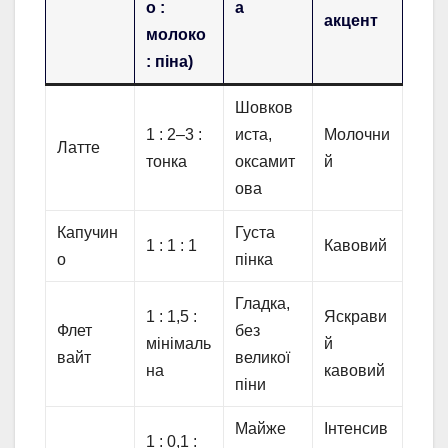
о :
а
акцент
молоко
: піна)
Шовков
1 : 2–3 :
иста,
Молочни
Латте
тонка
оксамит
й
ова
Капучин
Густа
1 : 1 : 1
Кавовий
о
пінка
Гладка,
1 : 1,5 :
Яскрави
Флет
без
мінімаль
й
вайт
великої
на
кавовий
піни
Майже
Інтенсив
1 : 0,1 :