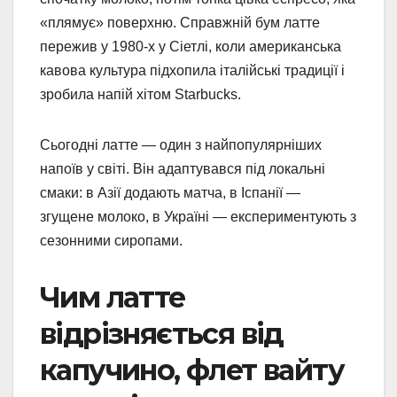
«плямує» поверхню. Справжній бум латте
пережив у 1980-х у Сіетлі, коли американська
кавова культура підхопила італійські традиції і
зробила напій хітом Starbucks.
Сьогодні латте — один з найпопулярніших
напоїв у світі. Він адаптувався під локальні
смаки: в Азії додають матча, в Іспанії —
згущене молоко, в Україні — експериментують з
сезонними сиропами.
Чим латте
відрізняється від
капучино, флет вайту