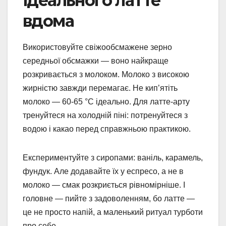
ідеального латте
вдома
Використовуйте свіжообсмажене зерно
середньої обсмажки — воно найкраще
розкривається з молоком. Молоко з високою
жирністю завжди перемагає. Не кип’ятіть
молоко — 60-65 °C ідеально. Для латте-арту
тренуйтеся на холодній піні: потренуйтеся з
водою і какао перед справжньою практикою.
Експериментуйте з сиропами: ваніль, карамель,
фундук. Але додавайте їх у еспресо, а не в
молоко — смак розкриється рівномірніше. І
головне — пийте з задоволенням, бо латте —
це не просто напій, а маленький ритуал турботи
про себе.