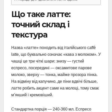
Що таке латте:
точний склад і
текстура
Назва «латте» походить від італійського caffè
latte, що буквально означає «кава з молоком». У
чашці це три чіткі шари: знизу — густий
еспресо, посередині — оксамитове парове
молоко, зверху — тонка, майже прозора пінка.
На відміну від капучино, де піни вдвічі більше,
латте робить акцент саме на молоці, тому смак
м’якший і кремовіший.
Стандартна порція — 240-360 мл. Еспресо