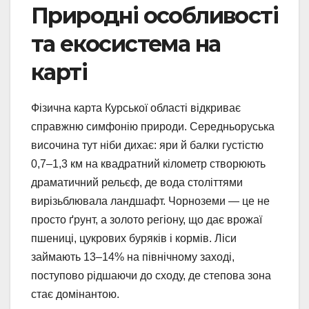
Природні особливості
та екосистема на
карті
Фізична карта Курської області відкриває
справжню симфонію природи. Середньоруська
височина тут ніби дихає: яри й балки густістю
0,7–1,3 км на квадратний кілометр створюють
драматичний рельєф, де вода століттями
вирізьблювала ландшафт. Чорноземи — це не
просто ґрунт, а золото регіону, що дає врожаї
пшениці, цукрових буряків і кормів. Ліси
займають 13–14% на північному заході,
поступово рідшаючи до сходу, де степова зона
стає домінантою.