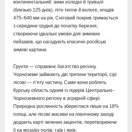
континентальний: зими холодні й тривалі
(близько 125 днів), літо тепле й вологе, опадів
475–640 мм на рік. Сніговий покрив тримається
з середини грудня до початку березня,
створюючи ідеальні умови для зимових
пейзажів, що нагадують класичні російські
зимові картини.
Ґрунти — справжнє багатство регіону.
Чорноземи займають дві третини території, сірі
лісові — п’яту частину. Саме вони роблять
Курську область одним із лідерів Центрально-
Чорноземного регіону в аграрній сфері.
Природна рослинність збереглася лише на 18%
площі, але лісові масиви на північному заході
додають карті зелених акцентів, перетворюючи
її на мозаїку полів, гаїв і ярів.