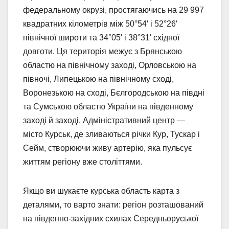
федеральному окрузі, простягаючись на 29 997
квадратних кілометрів між 50°54′ і 52°26′
північної широти та 34°05′ і 38°31′ східної
довготи. Ця територія межує з Брянською
областю на північному заході, Орловською на
півночі, Липецькою на північному сході,
Воронезькою на сході, Бєлгородською на півдні
та Сумською областю України на південному
заході й заході. Адміністративний центр —
місто Курськ, де зливаються річки Кур, Тускар і
Сейм, створюючи живу артерію, яка пульсує
життям регіону вже століттями.
Якщо ви шукаєте курська область карта з
деталями, то варто знати: регіон розташований
на південно-західних схилах Середньоруської