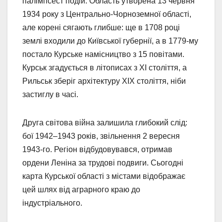
палімпсест подій. Область утворена 13 червня
1934 року з Центрально-Чорноземної області,
але корені сягають глибше: ще в 1708 році
землі входили до Київської губернії, а в 1779-му
постало Курське намісництво з 15 повітами.
Курськ згадується в літописах з XI століття, а
Рильськ зберіг архітектуру XIX століття, ніби
застиглу в часі.
Друга світова війна залишила глибокий слід:
бої 1942–1943 років, звільнення 2 вересня
1943-го. Регіон відбудовувався, отримав
ордени Леніна за трудові подвиги. Сьогодні
карта Курської області з містами відображає
цей шлях від аграрного краю до
індустріального.