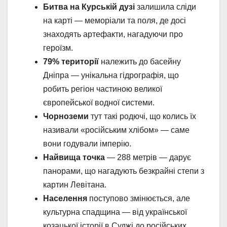
Битва на Курській дузі
залишила сліди
на карті — меморіали та поля, де досі
знаходять артефакти, нагадуючи про
героїзм.
79% території
належить до басейну
Дніпра — унікальна гідрографія, що
робить регіон частиною великої
європейської водної системи.
Чорноземи
тут такі родючі, що колись їх
називали «російським хлібом» — саме
вони годували імперію.
Найвища точка
— 288 метрів — дарує
панорами, що нагадують безкрайні степи з
картин Левітана.
Населення
поступово змінюється, але
культурна спадщина — від української
козацької історії в Суджі до російських