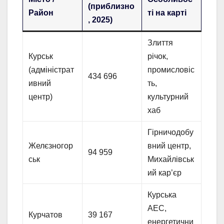
(приблизно
Район
ті на карті
, 2025)
Злиття
Курськ
річок,
(адміністрат
промисловіс
434 696
ивний
ть,
центр)
культурний
хаб
Гірничодобу
Желєзногор
вний центр,
94 959
ськ
Михайлівськ
ий кар’єр
Курська
АЕС,
Курчатов
39 167
енергетични