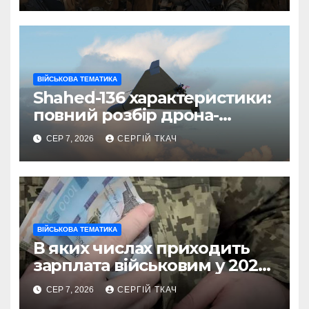
ВІЙСЬКОВА ТЕМАТИКА
Shahed-136 характеристики:
повний розбір дрона-
камікадзе
СЕР 7, 2026
СЕРГІЙ ТКАЧ
ВІЙСЬКОВА ТЕМАТИКА
В яких числах приходить
зарплата військовим у 2026
році
СЕР 7, 2026
СЕРГІЙ ТКАЧ