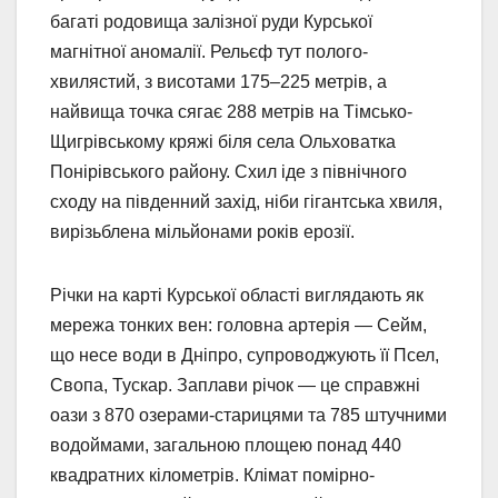
багаті родовища залізної руди Курської
магнітної аномалії. Рельєф тут полого-
хвилястий, з висотами 175–225 метрів, а
найвища точка сягає 288 метрів на Тімсько-
Щигрівському кряжі біля села Ольховатка
Понірівського району. Схил іде з північного
сходу на південний захід, ніби гігантська хвиля,
вирізьблена мільйонами років ерозії.
Річки на карті Курської області виглядають як
мережа тонких вен: головна артерія — Сейм,
що несе води в Дніпро, супроводжують її Псел,
Свопа, Тускар. Заплави річок — це справжні
оази з 870 озерами-старицями та 785 штучними
водоймами, загальною площею понад 440
квадратних кілометрів. Клімат помірно-