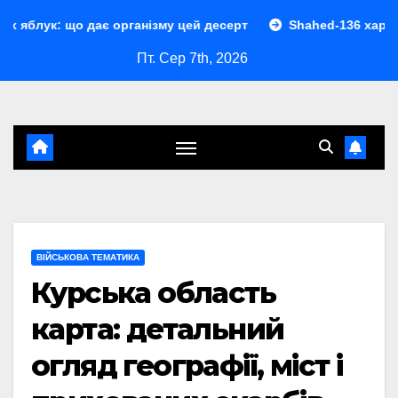
Перейти
дає організму цей десерт
Shahed-136 характеристики: п
до
Пт. Сер 7th, 2026
контенту
ВІЙСЬКОВА ТЕМАТИКА
Курська область
карта: детальний
огляд географії, міст і