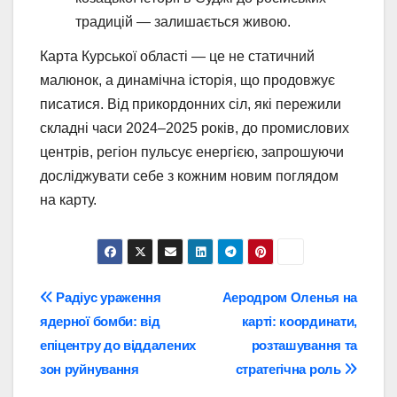
традицій — залишається живою.
Карта Курської області — це не статичний
малюнок, а динамічна історія, що продовжує
писатися. Від прикордонних сіл, які пережили
складні часи 2024–2025 років, до промислових
центрів, регіон пульсує енергією, запрошуючи
досліджувати себе з кожним новим поглядом
на карту.
Навігація
Радіус ураження
Аеродром Оленья на
ядерної бомби: від
карті: координати,
записів
епіцентру до віддалених
розташування та
зон руйнування
стратегічна роль