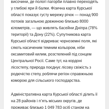
височини, де пологі пагорби плавно переходять
у глибокі яри й балки. Фізична карта Курської
області показує густу мережу річок — понад 900
потоків загальною довжиною близько 8000
кілометрів, — що живлять басейни Дніпра (78%
території) та Дону (22%). Супутникова карта
Курської області відкриває чорноземні поля, які
сяють насиченим темним кольором, ніби
оксамитовий килим, розстелений під сонцем
Центральної Росії. Саме тут, на кордоні
лісостепу, природа поєднує лісову свіжість з
родючістю степу, роблячи регіон справжньою
коморою для сільського господарства.
Адміністративна карта Курської області ділить її
на 28 районів і п’ять міських округів, де
проживає близько 1 049 783 осіб станом на