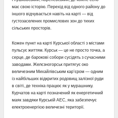
має свою історію. Перехід від одного району до
іншого відчувається навіть на карті — від
густозаселених промислових зон до тихих
сільських просторів.
Кожен пункт на карті Курської області з містами
пульсує життям. Курськ — це не просто точка, а
серце, де барокові собори сусідять з сучасними
заводами. Желєзногорськ притягує око
величезним Михайлівським кар’єром — одним
із найбільших відкритих родовищ залізної руди
в світі, де техніка працює як у мурашнику.
Курчатов на карті позначений як енергетичний
маяк завдяки Курській АЕС, яка забезпечує
електроенергією величезні території.