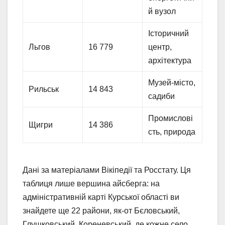
й вузол
Історичний
Льгов
16 779
центр,
архітектура
Музей-місто,
Рильськ
14 843
садиби
Промислові
Щигри
14 386
сть, природа
Дані за матеріалами Вікіпедії та Росстату. Ця
таблиця лише вершина айсберга: на
адміністративній карті Курської області ви
знайдете ще 22 райони, як-от Бєловський,
Глушковський, Кореневський, де кожне село