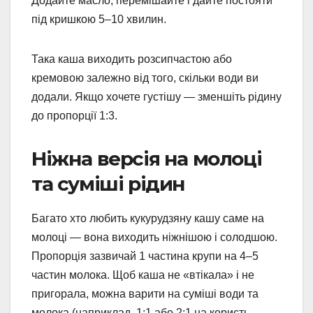
Додайте масло, перемішайте і дайте постояти
під кришкою 5–10 хвилин.
Така каша виходить розсипчастою або
кремовою залежно від того, скільки води ви
додали. Якщо хочете густішу — зменшіть рідину
до пропорції 1:3.
Ніжна версія на молоці
та суміші рідин
Багато хто любить кукурудзяну кашу саме на
молоці — вона виходить ніжнішою і солодшою.
Пропорція зазвичай 1 частина крупи на 4–5
частин молока. Щоб каша не «втікала» і не
пригорала, можна варити на суміші води та
молока (наприклад, 1:1 або 2:1 на користь