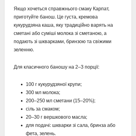
Якщо хочеться справжнього смаку Карпат,
приготуйте банош. Це густа, кремова
кукурудзяна каша, яку традиційно варять на
сметані або суміші молока зі сметаною, а
подають зі шкварками, бринзою та свіжими
зеленню.
Для класичного баношу на 2–3 порції:
100 г кукурудзяної крупи;
300 мл молока;
200–250 мл сметани (15–20%);
сіль за смаком;
20–30 г вершкового масла;
для подачі: шкварки зі сала, бринза або
фета, зелень.