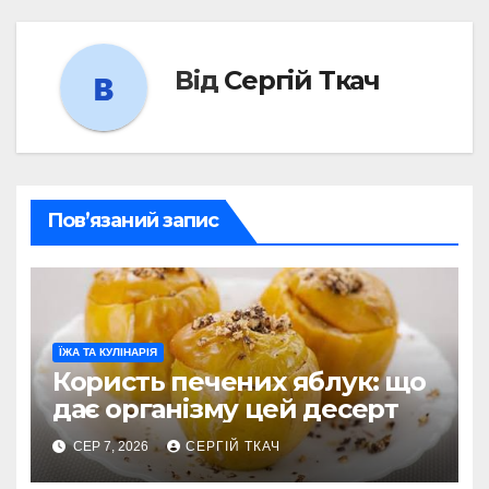
Від
Сергій Ткач
Пов’язаний запис
ЇЖА ТА КУЛІНАРІЯ
Користь печених яблук: що
дає організму цей десерт
СЕР 7, 2026
СЕРГІЙ ТКАЧ