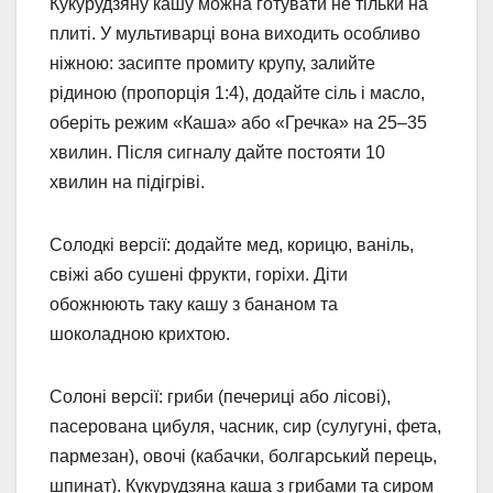
Кукурудзяну кашу можна готувати не тільки на
плиті. У мультиварці вона виходить особливо
ніжною: засипте промиту крупу, залийте
рідиною (пропорція 1:4), додайте сіль і масло,
оберіть режим «Каша» або «Гречка» на 25–35
хвилин. Після сигналу дайте постояти 10
хвилин на підігріві.
Солодкі версії: додайте мед, корицю, ваніль,
свіжі або сушені фрукти, горіхи. Діти
обожнюють таку кашу з бананом та
шоколадною крихтою.
Солоні версії: гриби (печериці або лісові),
пасерована цибуля, часник, сир (сулугуні, фета,
пармезан), овочі (кабачки, болгарський перець,
шпинат). Кукурудзяна каша з грибами та сиром