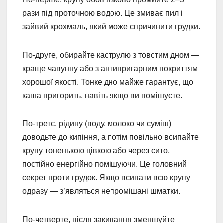
рази під проточною водою. Це змиває пил і
зайвий крохмаль, який може спричинити грудки.
По-друге, обирайте каструлю з товстим дном —
краще чавунну або з антипригарним покриттям
хорошої якості. Тонке дно майже гарантує, що
каша пригорить, навіть якщо ви помішуєте.
По-третє, рідину (воду, молоко чи суміш)
доводьте до кипіння, а потім повільно всипайте
крупу тоненькою цівкою або через сито,
постійно енергійно помішуючи. Це головний
секрет проти грудок. Якщо всипати всю крупу
одразу — з’являться непромішані шматки.
По-четверте, після закипання зменшуйте