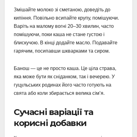
Змішайте молоко зі сметаною, доведіть до
кипіння. Повільно всипайте крупу, помішуючи.
Варіть на малому вогні 20–30 хвилин, часто
помішуючи, поки каша не стане густою і
блискучою. В кінці додайте масло. Подавайте
гарячим, посипавши шкварками та сиром.
Банош — це не просто каша. Це ціла страва,
яка може бути як сніданком, так і вечерею. У
гуцульських родинах його часто готують на
свята або коли збирається велика сім’я.
Сучасні варіації та
корисні добавки