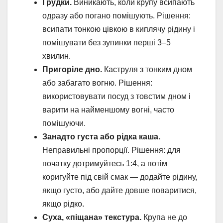
Грудки.
Виникають, коли крупу всипають
одразу або погано помішують. Рішення:
всипати тонкою цівкою в киплячу рідину і
помішувати без зупинки перші 3–5
хвилин.
Пригоріле дно.
Каструля з тонким дном
або забагато вогню. Рішення:
використовувати посуд з товстим дном і
варити на найменшому вогні, часто
помішуючи.
Занадто густа або рідка каша.
Неправильні пропорції. Рішення: для
початку дотримуйтесь 1:4, а потім
коригуйте під свій смак — додайте рідину,
якщо густо, або дайте довше поваритися,
якщо рідко.
Суха, «піщана» текстура.
Крупа не до