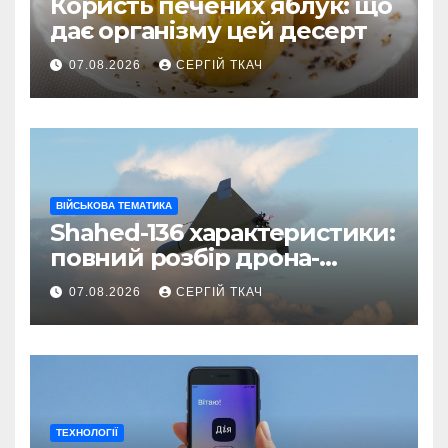
Користь печених яблук: що
дає організму цей десерт
07.08.2026
СЕРГІЙ ТКАЧ
ВІЙСЬКОВА ТЕМАТИКА
Shahed-136 характеристики:
повний розбір дрона-
камікадзе
07.08.2026
СЕРГІЙ ТКАЧ
ТЕХНОЛОГІЇ