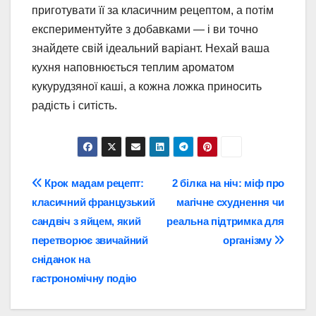
приготувати її за класичним рецептом, а потім
експериментуйте з добавками — і ви точно
знайдете свій ідеальний варіант. Нехай ваша
кухня наповнюється теплим ароматом
кукурудзяної каші, а кожна ложка приносить
радість і ситість.
Навігація
Крок мадам рецепт:
2 білка на ніч: міф про
класичний французький
магічне схуднення чи
записів
сандвіч з яйцем, який
реальна підтримка для
перетворює звичайний
організму
сніданок на
гастрономічну подію