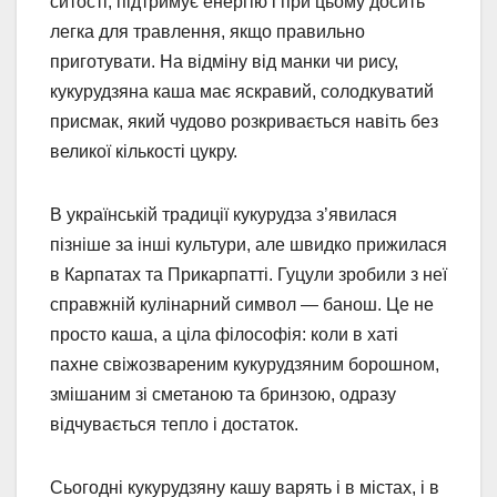
ситості, підтримує енергію і при цьому досить
легка для травлення, якщо правильно
приготувати. На відміну від манки чи рису,
кукурудзяна каша має яскравий, солодкуватий
присмак, який чудово розкривається навіть без
великої кількості цукру.
В українській традиції кукурудза з’явилася
пізніше за інші культури, але швидко прижилася
в Карпатах та Прикарпатті. Гуцули зробили з неї
справжній кулінарний символ — банош. Це не
просто каша, а ціла філософія: коли в хаті
пахне свіжозвареним кукурудзяним борошном,
змішаним зі сметаною та бринзою, одразу
відчувається тепло і достаток.
Сьогодні кукурудзяну кашу варять і в містах, і в