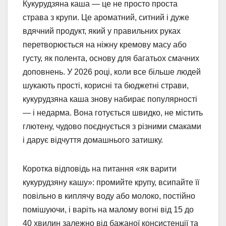
Кукурудзяна каша — це не просто проста
страва з крупи. Це ароматний, ситний і дуже
вдячний продукт, який у правильних руках
перетворюється на ніжну кремову масу або
густу, як полента, основу для багатьох смачних
доповнень. У 2026 році, коли все більше людей
шукають прості, корисні та бюджетні страви,
кукурудзяна каша знову набирає популярності
— і недарма. Вона готується швидко, не містить
глютену, чудово поєднується з різними смаками
і дарує відчуття домашнього затишку.
Коротка відповідь на питання «як варити
кукурудзяну кашу»: промийте крупу, всипайте її
повільно в киплячу воду або молоко, постійно
помішуючи, і варіть на малому вогні від 15 до
40 хвилин залежно від бажаної консистенції та