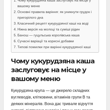
Чому кукурудзяна каша заслуговує на місце у
вашому меню
Основні правила варіння: як уникнути грудок і
пригорілого дна
Класичний рецепт кукурудзяної каші на воді
Ніжна версія на молоці та суміші рідин
Банош — гуцульська королівська каша
Сучасні варіації та корисні добавки
Типові помилки при варінні кукурудзяної каші
Чому кукурудзяна каша
заслуговує на місце у
вашому меню
Кукурудзяна крупа — це джерело складних
вуглеводів, клітковини, вітамінів групи B та
деяких мінералів. Вона дає тривале відчуття