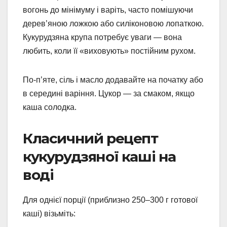
вогонь до мінімуму і варіть, часто помішуючи
дерев’яною ложкою або силіконовою лопаткою.
Кукурудзяна крупа потребує уваги — вона
любить, коли її «виховують» постійним рухом.
По-п’яте, сіль і масло додавайте на початку або
в середині варіння. Цукор — за смаком, якщо
каша солодка.
Класичний рецепт
кукурудзяної каші на
воді
Для однієї порції (приблизно 250–300 г готової
каші) візьміть: