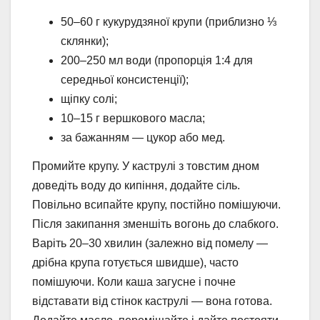
50–60 г кукурудзяної крупи (приблизно ⅓
склянки);
200–250 мл води (пропорція 1:4 для
середньої консистенції);
щіпку солі;
10–15 г вершкового масла;
за бажанням — цукор або мед.
Промийте крупу. У каструлі з товстим дном
доведіть воду до кипіння, додайте сіль.
Повільно всипайте крупу, постійно помішуючи.
Після закипання зменшіть вогонь до слабкого.
Варіть 20–30 хвилин (залежно від помелу —
дрібна крупа готується швидше), часто
помішуючи. Коли каша загусне і почне
відставати від стінок каструлі — вона готова.