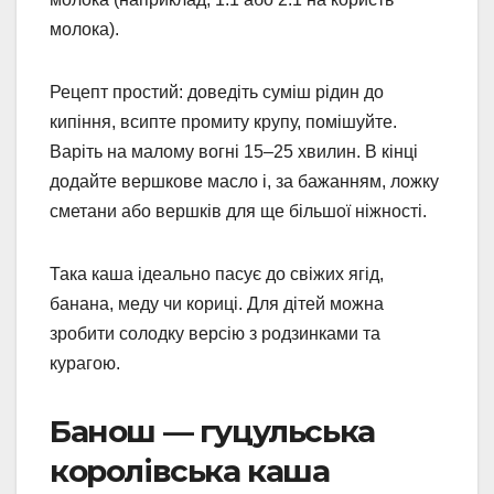
молока).
Рецепт простий: доведіть суміш рідин до
кипіння, всипте промиту крупу, помішуйте.
Варіть на малому вогні 15–25 хвилин. В кінці
додайте вершкове масло і, за бажанням, ложку
сметани або вершків для ще більшої ніжності.
Така каша ідеально пасує до свіжих ягід,
банана, меду чи кориці. Для дітей можна
зробити солодку версію з родзинками та
курагою.
Банош — гуцульська
королівська каша