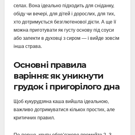
селах. Вона ідеально підходить для сніданку,
обіду чи вечері, для дітей і дорослих, для тих,
хто дотримується безглютенової дієти. А ще її
можна приготувати як густу основу під соуси
або запекти в духовці з сиром — і вийде зовсім
інша страва.
Основні правила
варіння: як уникнути
грудок і пригорілого дна
Щоб кукурудзяна каша вийшла ідеальною,
важливо дотримуватися кількох простих, але
критичних правил.
По-перше, крупу обов’язково промийте 2–3