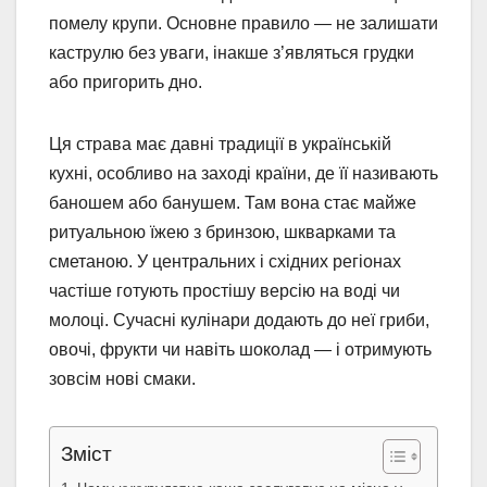
помелу крупи. Основне правило — не залишати
каструлю без уваги, інакше з’являться грудки
або пригорить дно.
Ця страва має давні традиції в українській
кухні, особливо на заході країни, де її називають
баношем або банушем. Там вона стає майже
ритуальною їжею з бринзою, шкварками та
сметаною. У центральних і східних регіонах
частіше готують простішу версію на воді чи
молоці. Сучасні кулінари додають до неї гриби,
овочі, фрукти чи навіть шоколад — і отримують
зовсім нові смаки.
Зміст