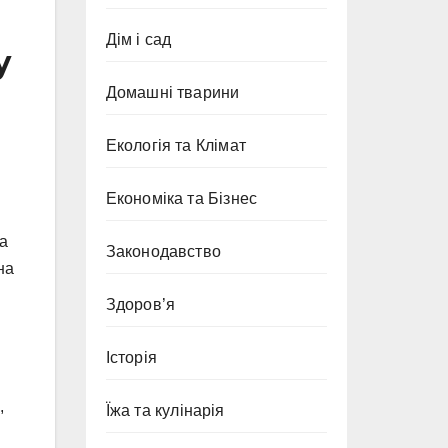
Дім і сад
у
Домашні тварини
Екологія та Клімат
Економіка та Бізнес
на
Законодавство
на
Здоров’я
Історія
,
Їжа та кулінарія