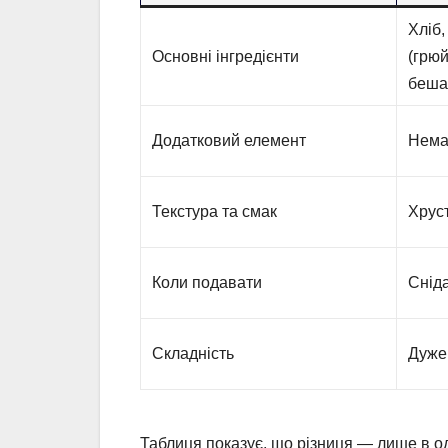
Хліб,
Основні інгредієнти
(грюй
беша
Додатковий елемент
Нема
Текстура та смак
Хрус
Коли подавати
Сніда
Складність
Дуже
Таблиця показує, що різниця — лише в о