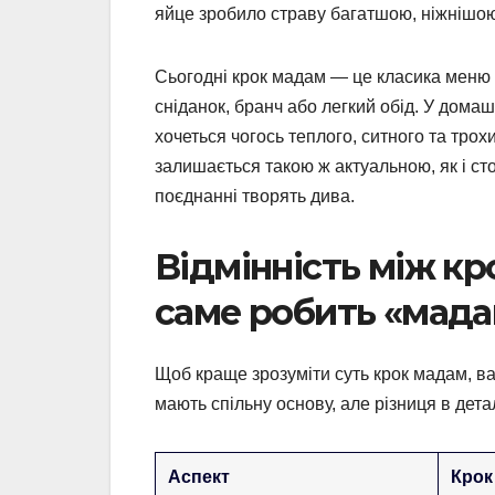
яйце зробило страву багатшою, ніжнішою
Сьогодні крок мадам — це класика меню б
сніданок, бранч або легкий обід. У дома
хочеться чогось теплого, ситного та трох
залишається такою ж актуальною, як і сто
поєднанні творять дива.
Відмінність між кр
саме робить «мад
Щоб краще зрозуміти суть крок мадам, ва
мають спільну основу, але різниця в дет
Аспект
Крок