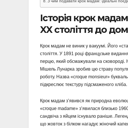
З чим подавати крок мадам: ідеальні поєд
Історія крок мадам
XX століття до дом
Крок мадам не виник у вакуумі. Його «ст
століття. У 1891 році французьке видання
перцю, який обсмажували на сковороді. На
Мішель Лунарка зробив цю страву популяр
роботу. Назва «croque monsieur» буквал
підкреслює текстуру підсмаженого хліба.
Крок мадам з’явився як природна еволюц
«croque madame» з’явилася близько 1960 
сандвіча з яйцем існувало раніше. Леген
що жовток з білком нагадує жіночий кап