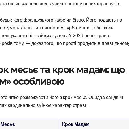
 та більш «жіночною» в уявленні тогочасних французів.
удь-якого французького кафе чи бistro. Його подають на
шніх умовах він став символом турботи про себе: коли
и вишуканого без зайвих зусиль. У 2026 році страва
 років тому, — доказ того, що прості продукти в правильном
ок месьє та крок мадам: що
ам» особливою
рто чітко розмежувати його з крок месьє. Обидва сандвічі
алях кардинально змінює характер страви.
 Месьє
Крок Мадам