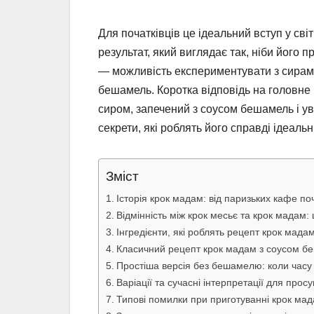
Для початківців це ідеальний вступ у світ
результат, який виглядає так, ніби його 
— можливість експериментувати з сирами,
бешамель. Коротка відповідь на головне
сиром, запечений з соусом бешамель і ув
секрети, які роблять його справді ідеаль
Зміст
Історія крок мадам: від паризьких кафе поч
Відмінність між крок месьє та крок мада
Інгредієнти, які роблять рецепт крок ма
Класичний рецепт крок мадам з соусом бе
Простіша версія без бешамелю: коли часу
Варіації та сучасні інтерпретації для просу
Типові помилки при приготуванні крок мада