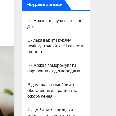
Недавні записи
Чи можна розлучитися через
Дію
Скільки варити курячу
печінку: точний час і секрети
ніжності
Чи можна заморожувати
сир: повний гід з порадами
Відпустка за сімейними
обставинами: правила та
оформлення
Якщо батько інвалід чи
мобілізують сина: правила