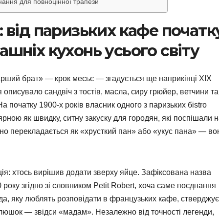
нання для повноцінної трапези
: від паризьких кафе початк
ашніх кухонь усього світу
арший брат» — крок месьє — згадується ще наприкінці XIX
 описувало сандвіч з тостів, масла, сиру грюйер, ветчини та
 початку 1900-х років власник одного з паризьких бistro
ною як швидку, ситну закуску для городян, які поспішали 
ьно перекладається як «хрусткий пан» або «укус пана» — во
ія: хтось вирішив додати зверху яйце. Зафіксована назва
року згідно зі словником Petit Robert, хоча саме поєднання
да, яку люблять розповідати в французьких кафе, стверджує
елюшок — звідси «мадам». Незалежно від точності легенди,