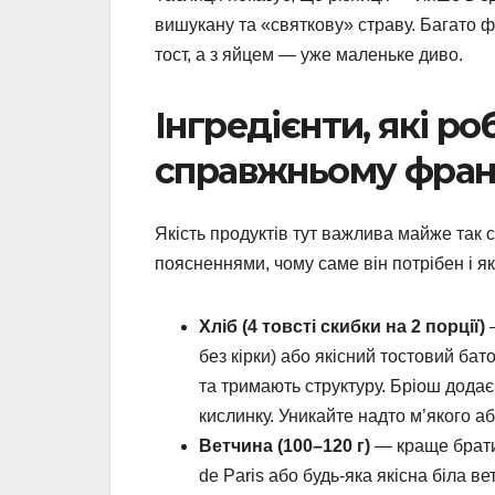
вишукану та «святкову» страву. Багато 
тост, а з яйцем — уже маленьке диво.
Інгредієнти, які р
справжньому фра
Якість продуктів тут важлива майже так с
поясненнями, чому саме він потрібен і я
Хліб (4 товсті скибки на 2 порції)
—
без кірки) або якісний тостовий бат
та тримають структуру. Бріош додає
кислинку. Уникайте надто м’якого а
Ветчина (100–120 г)
— краще брати 
de Paris або будь-яка якісна біла в