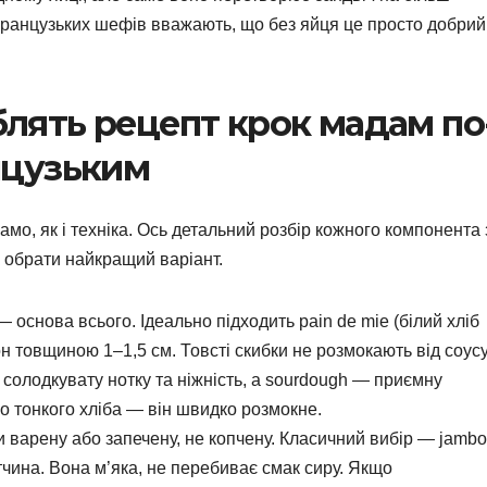
французьких шефів вважають, що без яйця це просто добрий
облять рецепт крок мадам по
нцузьким
амо, як і техніка. Ось детальний розбір кожного компонента 
к обрати найкращий варіант.
 основа всього. Ідеально підходить pain de mie (білий хліб
он товщиною 1–1,5 см. Товсті скибки не розмокають від соус
 солодкувату нотку та ніжність, а sourdough — приємну
бо тонкого хліба — він швидко розмокне.
варену або запечену, не копчену. Класичний вибір — jamb
етчина. Вона м’яка, не перебиває смак сиру. Якщо