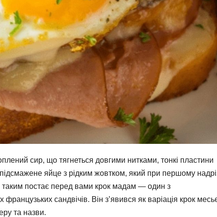
оплений сир, що тягнеться довгими нитками, тонкі пластини
підсмажене яйце з рідким жовтком, який при першому надрі
е таким постає перед вами крок мадам — один з
 французьких сандвічів. Він з’явився як варіація крок месьє
еру та назви.