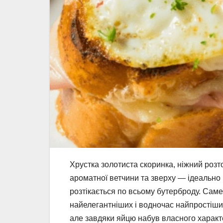
Хрустка золотиста скоринка, ніжний розт
ароматної ветчини та зверху — ідеально 
розтікається по всьому бутерброду. Сам
найелегантніших і водночас найпростіших
але завдяки яйцю набув власного характ