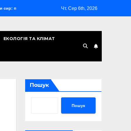
Чт. Сер 6th, 2026
й гід з порадами
Відпустка за сімейними обставинами:
ЕКОЛОГІЯ ТА КЛІМАТ
Пошук
Пошук