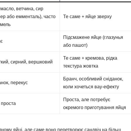
 масло, ветчина, сир
ер або емменталь), часто
Те саме + яйце зверху
мель
Підсмажене яйце (глазунья
є
або пашот)
Те саме + кремова, рідка
ткий, сирний, вершковий
текстура жовтка
Бранч, особливий сніданок,
нок, перекус
коли хочеться вау-ефекту
Проста, але потребує
 проста
окремого приготування яйця
дному яйці, але саме воно перетворює сандвіч на більш