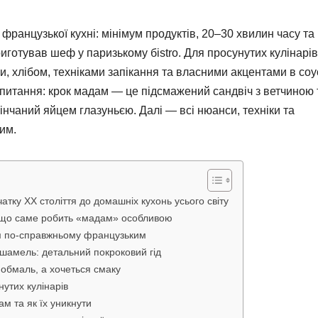
 французької кухні: мінімум продуктів, 20–30 хвилин часу та
приготував шеф у паризькому бistro. Для просунутих кулінарів
 хлібом, техніками запікання та власними акцентами в соу
 питання: крок мадам — це підсмажений сандвіч з ветчиною 
інчаний яйцем глазуньєю. Далі — всі нюанси, техніки та
ним.
атку XX століття до домашніх кухонь усього світу
м: що саме робить «мадам» особливою
дам по-справжньому французьким
шамель: детальний покроковий гід
 обмаль, а хочеться смаку
нутих кулінарів
м та як їх уникнути