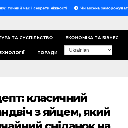
ас і секрети ніжності
Чи можна заморожувати сир: повни
ТУРА ТА СУСПІЛЬСТВО
ЕКОНОМІКА ТА БІЗНЕС
ЕХНОЛОГІЇ
ПОРАДИ
епт: класичний
ндвіч з яйцем, який
чайний сніданок на