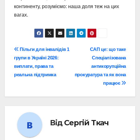
континенту, розуміємо: наша доля теж на цих
вагах.
Навігація
Пільги для інвалідів 1
САП це: що таке
групи в Україні 2026:
Спеціалізована
записів
виплати, права та
антикорупційна
реальна підтримка
прокуратура та як вона
працює
Від
Сергій Ткач