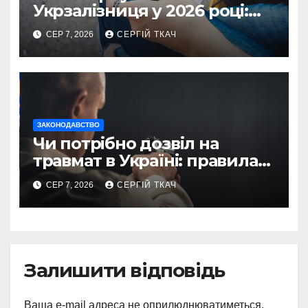
Укрзалізниця у 2026 році:
правила і суми
СЕР 7, 2026
СЕРГІЙ ТКАЧ
ЗАКОНОДАВСТВО
Чи потрібно дозвіл на
травмат в Україні: правила
2026
СЕР 7, 2026
СЕРГІЙ ТКАЧ
Залишити відповідь
Ваша e-mail адреса не оприлюднюватиметься.