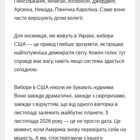
Пенсільванія, Мічиган, Вісконсін, Джорджія,
Арізона, Невада, Північна Кароліна. Саме вони
часто вирішують долю колегії.
Для іноземців, які живуть в Україні, вибори
США — це привід глибше зрозуміти, як працює
найпотужніша демократія світу. Кожен голос тут
справді має вагу, навіть якщо система здається
складною.
Вибори в США ніколи не бувають нудними.
Вони завжди драматичні, завжди з сюрпризами,
завжди з відчуттям, що від одного вівторка в
листопаді залежить майбутнє планети. 3
листопада 2026 року — це не просто дата. Це
момент, коли Америка знову перевірить себе на
міцність. А ми, спостерігаючи з іншого