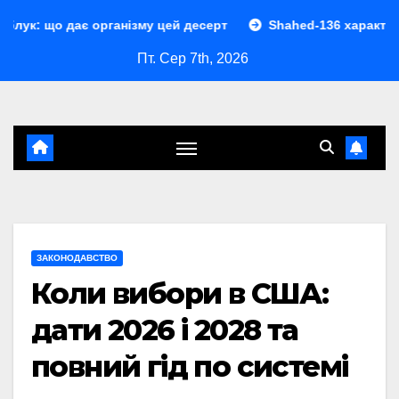
Перейти
 організму цей десерт
Shahed-136 характеристики: повн
до
Пт. Сер 7th, 2026
контенту
ЗАКОНОДАВСТВО
Коли вибори в США:
дати 2026 і 2028 та
повний гід по системі