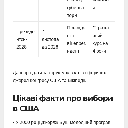
губерна
и
тори
Президе
Стратегі
Президе
7
нт і
чний
нтські
листопа
віцепрез
курс на
2028
да 2028
идент
4 роки
Дані про дати та структуру взяті з офіційних
джерел Конгресу США та Вікіпедії.
Цікаві факти про вибори
в США
• У 2000 році Джордж Буш-молодший програв