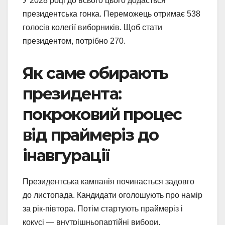
У 2028 році до всього цього додасться
президентська гонка. Переможець отримає 538
голосів колегії виборників. Щоб стати
президентом, потрібно 270.
Як саме обирають
президента:
покроковий процес
від праймеріз до
інавгурації
Президентська кампанія починається задовго
до листопада. Кандидати оголошують про намір
за рік-півтора. Потім стартують праймеріз і
кокусі — внутрішньопартійні вибори.