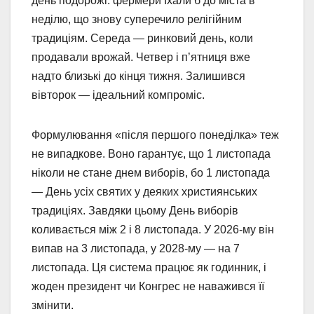
день подорожі: фермери їхали б до міста в
неділю, що знову суперечило релігійним
традиціям. Середа — ринковий день, коли
продавали врожай. Четвер і п’ятниця вже
надто близькі до кінця тижня. Залишився
вівторок — ідеальний компроміс.
Формулювання «після першого понеділка» теж
не випадкове. Воно гарантує, що 1 листопада
ніколи не стане днем виборів, бо 1 листопада
— День усіх святих у деяких християнських
традиціях. Завдяки цьому День виборів
коливається між 2 і 8 листопада. У 2026-му він
випав на 3 листопада, у 2028-му — на 7
листопада. Ця система працює як годинник, і
жоден президент чи Конгрес не наважився її
змінити.