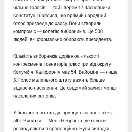
більше голосів — той і переміг? Засновники
Конституції боялися, що прямий народний
голос призведе до хаосу. Вони створили
компроміс — колегію виборників. Це 538
людей, які формально обирають президента.
Кількість виборників дорівнює кількості
конгресменів і сенаторів плюс три від округу
Колумбія. Каліфорнія має 54, Вайомінг — лише
3. Голос маленького штату важить більше
відносно населення. Це свідомий захист менш
населених регіонів.
У більшості штатів діє принцип «winner-takes-
all». Винятки — Мен і Небраска, де голоси
розподіляються пропорційно. Були випадки,