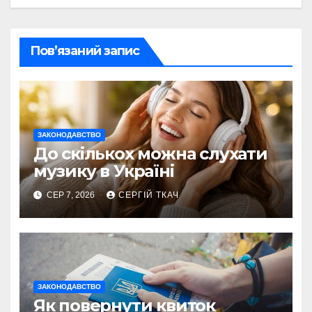
Пов’язаний запис
ЗАКОНОДАВСТВО
До скількох можна слухати
музику в Україні
СЕР 7, 2026
СЕРГІЙ ТКАЧ
ЗАКОНОДАВСТВО
Як повернути квиток