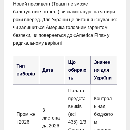
Новий президент (Трамп не зможе
балотуватися втретє) визначить курс на чотири
роки вперед. Для України це питання існування:
чи залишиться Америка головним гарантом
безпеки, чи повернеться до «America First» у
радикальному варіанті.
Що
Значен
Тип
Дата
обираю
ня для
виборів
ть
України
Палата
предста
Контрол
вників
ь над
3
Проміжн
(всі
бюджето
листопа
і 2026
435), 1/3
м
да 2026
Сенату,
допомог