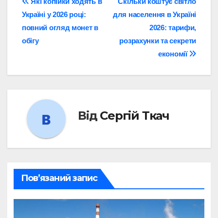
Навігація
Які копійки ходять в
Скільки коштує світло
Україні у 2026 році:
для населення в Україні
записів
повний огляд монет в
2026: тарифи,
обігу
розрахунки та секрети
економії
Від
Сергій Ткач
Пов’язаний запис