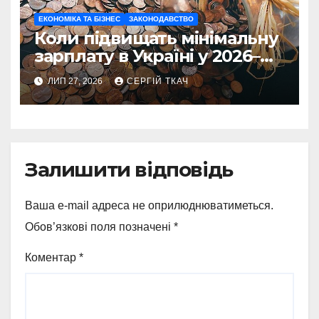
ЕКОНОМІКА ТА БІЗНЕС
ЗАКОНОДАВСТВО
Коли підвищать мінімальну
зарплату в Україні у 2026–
2027 роках
ЛИП 27, 2026
СЕРГІЙ ТКАЧ
Залишити відповідь
Ваша e-mail адреса не оприлюднюватиметься.
Обов’язкові поля позначені
*
Коментар
*