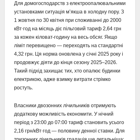
Для домогосподарств з електроопалювальними
установками ситуація м’якша в холодну пору. З
1 жовтня по 30 квітня при споживанні до 2000
кВт·год на місяць діє пільговий тариф 2,64 грн
за кожен кіловат-годину на весь обсяг. Якщо
ліміт перевищено — переходять на стандартні
4,32 грн. Ця норма оновлена у січні 2025 року і
продовжує діяти до кінця сезону 2025–2026.
Такий підхід захищає тих, хто опалює будинки
електрикою, адже взимку витрати стрімко
ростуть.
Власники двозонних лічильників отримують
додаткову можливість економити. У нічний
період з 23:00 до 07:00 тариф становить усього
2,16 грн/кВт·год — половину денної ставки. Для
тризонних лічильників градація ще детальніша: