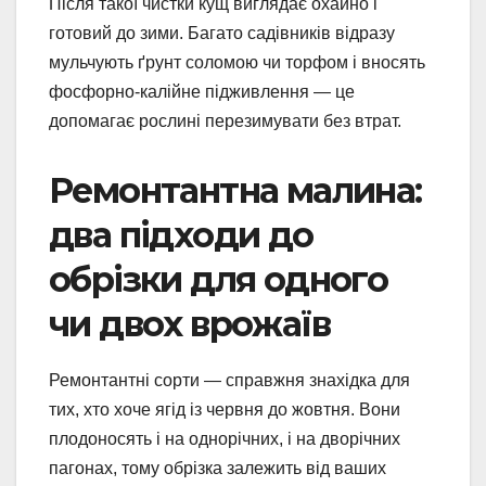
Після такої чистки кущ виглядає охайно і
готовий до зими. Багато садівників відразу
мульчують ґрунт соломою чи торфом і вносять
фосфорно-калійне підживлення — це
допомагає рослині перезимувати без втрат.
Ремонтантна малина:
два підходи до
обрізки для одного
чи двох врожаїв
Ремонтантні сорти — справжня знахідка для
тих, хто хоче ягід із червня до жовтня. Вони
плодоносять і на однорічних, і на дворічних
пагонах, тому обрізка залежить від ваших