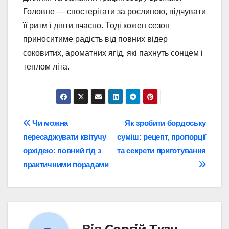
Головне — спостерігати за рослиною, відчувати
її ритм і діяти вчасно. Тоді кожен сезон
приноситиме радість від повних відер
соковитих, ароматних ягід, які пахнуть сонцем і
теплом літа.
Навігація
Чи можна
Як зробити бордоську
пересаджувати квітучу
суміш: рецепт, пропорції
записів
орхідею: повний гід з
та секрети приготування
практичними порадами