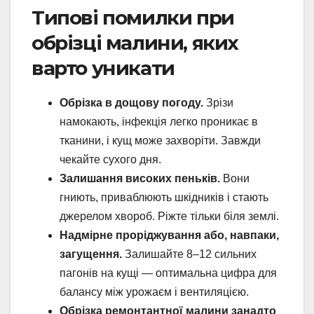
Типові помилки при
обрізці малини, яких
варто уникати
Обрізка в дощову погоду.
Зрізи
намокають, інфекція легко проникає в
тканини, і кущ може захворіти. Завжди
чекайте сухого дня.
Залишання високих пеньків.
Вони
гниють, приваблюють шкідників і стають
джерелом хвороб. Ріжте тільки біля землі.
Надмірне проріджування або, навпаки,
загущення.
Залишайте 8–12 сильних
пагонів на кущі — оптимальна цифра для
балансу між урожаєм і вентиляцією.
Обрізка ремонтантної малини занадто