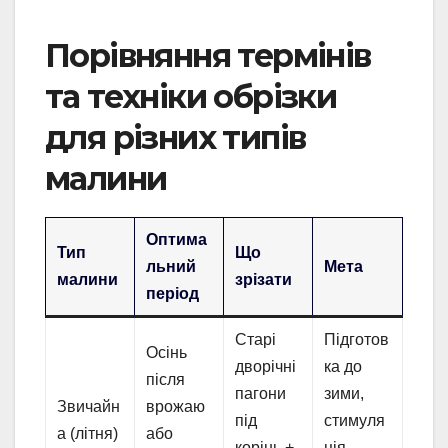
Порівняння термінів
та техніки обрізки
для різних типів
малини
Оптима
Тип
Що
льний
Мета
малини
зрізати
період
Старі
Підготов
Осінь
дворічні
ка до
після
пагони
зими,
Звичайн
врожаю
під
стимуля
а (літня)
або
корінь +
ція