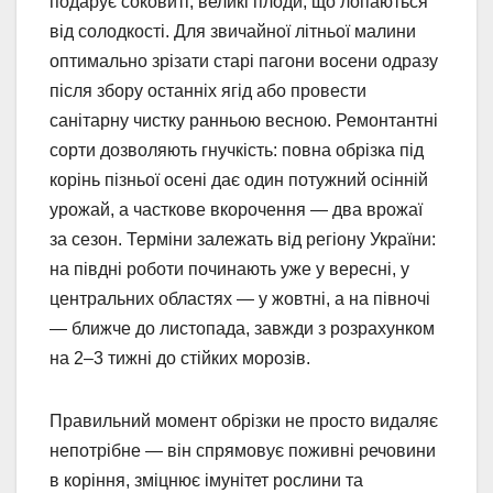
подарує соковиті, великі плоди, що лопаються
від солодкості. Для звичайної літньої малини
оптимально зрізати старі пагони восени одразу
після збору останніх ягід або провести
санітарну чистку ранньою весною. Ремонтантні
сорти дозволяють гнучкість: повна обрізка під
корінь пізньої осені дає один потужний осінній
урожай, а часткове вкорочення — два врожаї
за сезон. Терміни залежать від регіону України:
на півдні роботи починають уже у вересні, у
центральних областях — у жовтні, а на півночі
— ближче до листопада, завжди з розрахунком
на 2–3 тижні до стійких морозів.
Правильний момент обрізки не просто видаляє
непотрібне — він спрямовує поживні речовини
в коріння, зміцнює імунітет рослини та