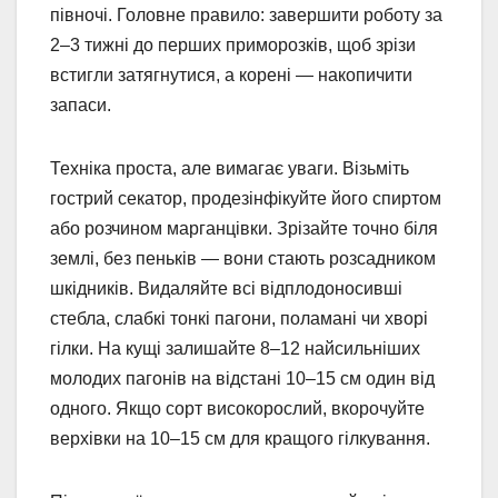
півночі. Головне правило: завершити роботу за
2–3 тижні до перших приморозків, щоб зрізи
встигли затягнутися, а корені — накопичити
запаси.
Техніка проста, але вимагає уваги. Візьміть
гострий секатор, продезінфікуйте його спиртом
або розчином марганцівки. Зрізайте точно біля
землі, без пеньків — вони стають розсадником
шкідників. Видаляйте всі відплодоносивші
стебла, слабкі тонкі пагони, поламані чи хворі
гілки. На кущі залишайте 8–12 найсильніших
молодих пагонів на відстані 10–15 см один від
одного. Якщо сорт високорослий, вкорочуйте
верхівки на 10–15 см для кращого гілкування.