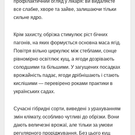
профілактичний огляд у лікаря: ви видаляєте
все слабке, хворе та зайве, залишаючи тільки
сильне ядро.
Крім захисту, обрізка стимулює ріст бічних
пагонів, на яких формується основна маса ягід.
Повітря вільно циркулює між стеблами, сонце
рівномірно освітлює кущ, а ягоди дозрівають
солодшими та більшими. У загущених посадках
врожайність падає, ягоди дрібнішають і стають
кислішими — перевірено роками практики в
українських садах.
Сучасні гібридні сорти, виведені з урахуванням
змін клімату, особливо чутливі до обрізки. Вони
дають величезні врожаї, але тільки за умови
регулярного проріджування. Без цього кущ