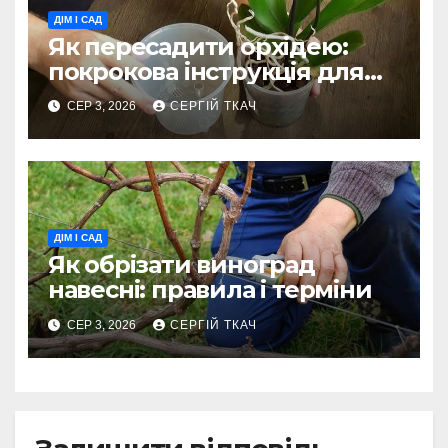
ДІМ І САД
Як пересадити орхідею:
покрокова інструкція для
фаленопсиса
СЕР 3, 2026
СЕРГІЙ ТКАЧ
ДІМ І САД
Як обрізати виноград
навесні: правила і терміни
СЕР 3, 2026
СЕРГІЙ ТКАЧ