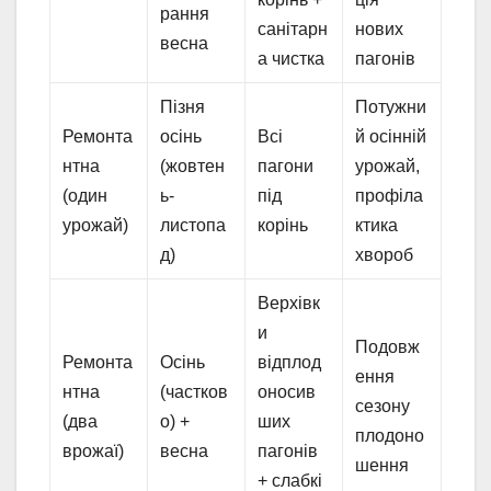
рання
санітарн
нових
весна
а чистка
пагонів
Пізня
Потужни
Ремонта
осінь
Всі
й осінній
нтна
(жовтен
пагони
урожай,
(один
ь-
під
профіла
урожай)
листопа
корінь
ктика
д)
хвороб
Верхівк
и
Подовж
Ремонта
Осінь
відплод
ення
нтна
(частков
оносив
сезону
(два
о) +
ших
плодоно
врожаї)
весна
пагонів
шення
+ слабкі