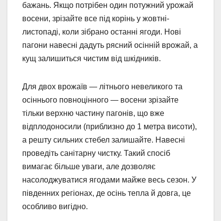
бажань. Якщо потрібен один потужний урожай
восени, зрізайте все під корінь у жовтні-
листопаді, коли зібрано останні ягоди. Нові
пагони навесні дадуть рясний осінній врожай, а
кущ залишиться чистим від шкідників.
Для двох врожаїв — літнього невеликого та
осіннього повноцінного — восени зрізайте
тільки верхню частину пагонів, що вже
відплодоносили (приблизно до 1 метра висоти),
а решту сильних стебел залишайте. Навесні
проведіть санітарну чистку. Такий спосіб
вимагає більше уваги, але дозволяє
насолоджуватися ягодами майже весь сезон. У
південних регіонах, де осінь тепла й довга, це
особливо вигідно.