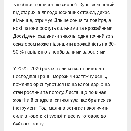
запобігає поширенню хвороб. Кущ, звільнений
від старих, відплодоносивших стебел, дихає
вільніше, отримує більше сонця та повітря, а
нові пагони ростуть сильними та врожайними.
Досвідчені садівники знають: один точний зріз
секатором може підвищити врожайність на 30–
50 % порівняно з необрізаними заростями.
У 2025–2026 роках, коли клімат приносить
несподівані ранні морози чи затяжну осінь,
важливо орієнтуватися не на календар, а на
стан рослини та погоду. Листя, що починає
жовтіти й опадати, сигналізує: час братися за
інструмент. Тоді малина встигає накопичити
сили в коренях і зустріти весну готовою до
буйного росту.