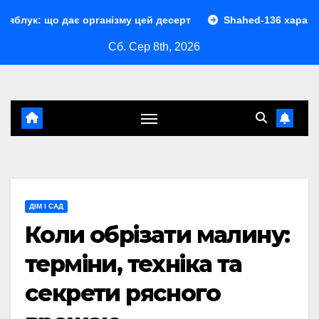
Перейти
ає організму цей десерт
Shahed-136 характеристики: пов
до
Сб. Сер 8th, 2026
контенту
ДІМ І САД
Коли обрізати малину:
терміни, техніка та
секрети рясного