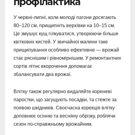
профілактика
У червні-липні, коли молоді пагони досягають
80–120 см, прищипніть верхівки на 10–15 см.
Це змушує кущ гілкуватися, утворюючи більше
квіткових кистей. У звичайної малини таке
прищипування особливо ефективне — врожай
стає ряснішим і рівномірнішим. У ремонтантних
сортів літнє вкорочення допомагає
збалансувати два врожаї.
Влітку також регулярно видаляйте кореневі
паростки, що загущують посадки, та стежте за
появою шкідників. Своєчасна корекція влітку
доповнює осінню та весняну обрізку, роблячи
сезон по-справжньому врожайним.