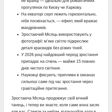
не вранці — ідеально для романтичних
прогулянок по Києву чи Харкову.
На екваторі серп лежить горизонтально,
ніби посміхається, — ефект, який вражає
мандрівників.
Зростаючий Місяць використовують у
фотографії: м’яке світло підкреслює
деталі краєвидів без різких тіней.
У 2026 році найдовший період зростання
припадає на січень — майже 15 повних
днів чистого світіння.
Науковці фіксують: припливи в океанах
сильніші саме під час зростання через
гравітаційне притягання.
Зростаюча Місяць продовжує свій вічний
танець, і тепер ви знаєте, коли саме вона засяє
для вас. Стежте за небом, відзначайте дати в