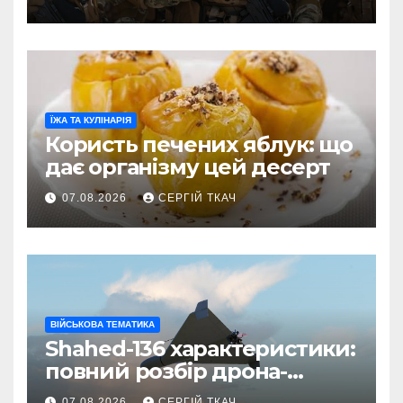
ЇЖА ТА КУЛІНАРІЯ
Користь печених яблук: що
дає організму цей десерт
07.08.2026
СЕРГІЙ ТКАЧ
ВІЙСЬКОВА ТЕМАТИКА
Shahed-136 характеристики:
повний розбір дрона-
камікадзе
07.08.2026
СЕРГІЙ ТКАЧ