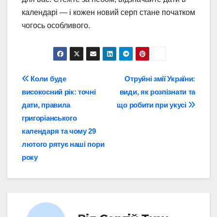
календарі — і кожен новий серп стане початком
чогось особливого.
Навігація
Коли буде
Отруйні змії України:
високосний рік: точні
види, як розпізнати та
записів
дати, правила
що робити при укусі
григоріанського
календаря та чому 29
лютого рятує наші пори
року