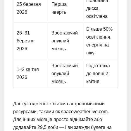
Половина
25 березня
Перша
диска
2026
чверть
освітлена
Більше 50%
26–31
Зростаючий
освітлення,
березня
опуклий
енергія на
2026
місяць
піку
Зростаючий
Підготовка
1–2 квітня
опуклий
до повні 2
2026
місяць
квітня
Дані узгоджені з кількома астрономічними
ресурсами, такими як spaceweatherlive.com.
Для інших місяців просто віднімайте або
додавайте 29,5 доби — і ви завжди будете на