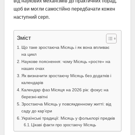
від наукових механізмів до практичних порад,
щоб ви могли самостійно передбачати кожен
наступний серп.
Зміст
Що таке зростаюча Місяць і як вона впливає
на цикл
Наукове пояснення: чому Місяць «росте» на
наших очах
Як визначити зростаючу Місяць без додатків і
календарів
Календар фаз Місяця на 2026 рік: фокус на
березні-квітні
Зростаюча Місяць у повсякденному житті: від
саду до кар’єри
Українські традиції: Місяць у фольклорі предків
Цікаві факти про зростаючу Місяць