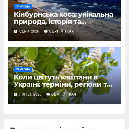
ПРИРОДА
Кінбурнська коса: унікальна
природа, історія та
сучасний статус
СЕР 4, 2026
СЕРГІЙ ТКАЧ
ПРИРОДА
Коли цвітуть каштани в
Україні: терміни, регіони та
приховані нюанси
ЛИП 31, 2026
СЕРГІЙ ТКАЧ