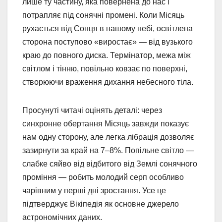
лише ту частину, яка повернена до нас і
потрапляє під сонячні промені. Коли Місяць
рухається від Сонця в нашому небі, освітлена
сторона поступово «виростає» — від вузького
краю до повного диска. Термінатор, межа між
світлом і тінню, повільно ковзає по поверхні,
створюючи враження дихання небесного тіла.
Просунуті читачі оцінять деталі: через
синхронне обертання Місяць завжди показує
нам одну сторону, але легка лібрація дозволяє
зазирнути за край на 7–8%. Попільне світло —
слабке сяйво від відбитого від Землі сонячного
проміння — робить молодий серп особливо
чарівним у перші дні зростання. Усе це
підтверджує Вікіпедія як основне джерело
астрономічних даних.