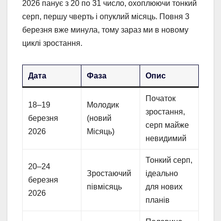
2026 панує з 20 по 31 число, охоплюючи тонкий
серп, першу чверть і опуклий місяць. Повня 3
березня вже минула, тому зараз ми в новому
циклі зростання.
Дата
Фаза
Опис
Початок
18–19
Молодик
зростання,
березня
(новий
серп майже
2026
Місяць)
невидимий
Тонкий серп,
20–24
Зростаючий
ідеально
березня
півмісяць
для нових
2026
планів