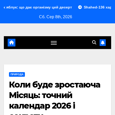
Перейти
дає організму цей десерт
Shahed-136 характеристики: п
до
Сб. Сер 8th, 2026
контенту
ПРИРОДА
Коли буде зростаюча
Місяць: точний
календар 2026 і