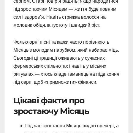
серпом. Старі повір’я радять: якщо народитися
під зростаючим Місяцем — життя буде повним
сил і здоров’я. Навіть стрижка волосся на
молодик обіцяла густоту і швидкий ріст.
Фольклорні пісні та казки часто порівнюють
Місяць з молодим парубком, який набирає міць.
Сьогодні ці традиції оживають у сучасних
фермерських спільнотах і навіть у міських
ритуалах — хтось кладе гаманець на підвіконня
під серп, щоб «примножити» фінанси.
Цікаві факти про
зростаючу Місяць
Під час зростання Місяць видно ввечері, а