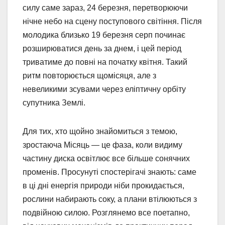
силу саме зараз, 24 березня, перетворюючи
нічне небо на сцену поступового світіння. Після
молодика близько 19 березня серп починає
розширюватися день за днем, і цей період
триватиме до повні на початку квітня. Такий
ритм повторюється щомісяця, але з
невеликими зсувами через еліптичну орбіту
супутника Землі.
Для тих, хто щойно знайомиться з темою,
зростаюча Місяць — це фаза, коли видиму
частину диска освітлює все більше сонячних
променів. Просунуті спостерігачі знають: саме
в ці дні енергія природи ніби прокидається,
рослини набирають соку, а плани втілюються з
подвійною силою. Розглянемо все поетапно,