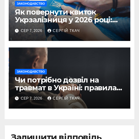
ЗАКОНОДАВСТВО
Як повернути квиток
Укрзалізниця у 2026 році:
правила і суми
СЕР 7, 2026
СЕРГІЙ ТКАЧ
ЗАКОНОДАВСТВО
Чи потрібно дозвіл на
травмат в Україні: правила
2026
СЕР 7, 2026
СЕРГІЙ ТКАЧ
Залишити відповідь