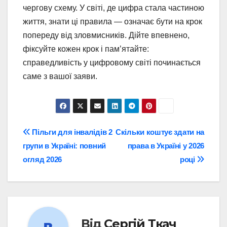
чергову схему. У світі, де цифра стала частиною
життя, знати ці правила — означає бути на крок
попереду від зловмисників. Дійте впевнено,
фіксуйте кожен крок і пам’ятайте:
справедливість у цифровому світі починається
саме з вашої заяви.
Навігація
Пільги для інвалідів 2
Скільки коштує здати на
групи в Україні: повний
права в Україні у 2026
записів
огляд 2026
році
Від
Сергій Ткач