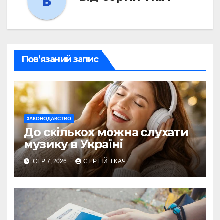
Пов’язаний запис
ЗАКОНОДАВСТВО
До скількох можна слухати
музику в Україні
СЕР 7, 2026
СЕРГІЙ ТКАЧ