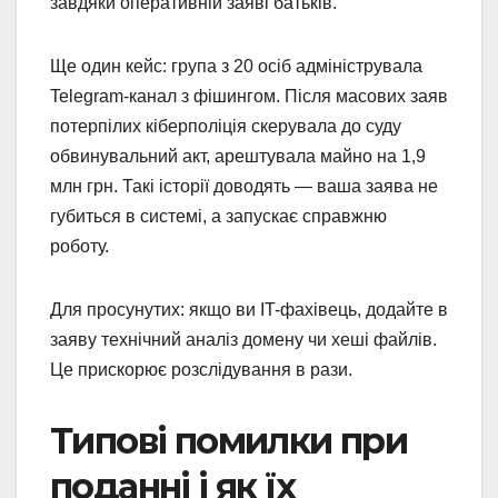
завдяки оперативній заяві батьків.
Ще один кейс: група з 20 осіб адмініструвала
Telegram-канал з фішингом. Після масових заяв
потерпілих кіберполіція скерувала до суду
обвинувальний акт, арештувала майно на 1,9
млн грн. Такі історії доводять — ваша заява не
губиться в системі, а запускає справжню
роботу.
Для просунутих: якщо ви IT-фахівець, додайте в
заяву технічний аналіз домену чи хеші файлів.
Це прискорює розслідування в рази.
Типові помилки при
поданні і як їх