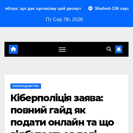
Перейти
ає організму цей десерт
Shahed-136 характеристики: по
до
Пт. Сер 7th, 2026
контенту
ЗАКОНОДАВСТВО
Кіберполіція заява:
повний гайд як
подати онлайн та що