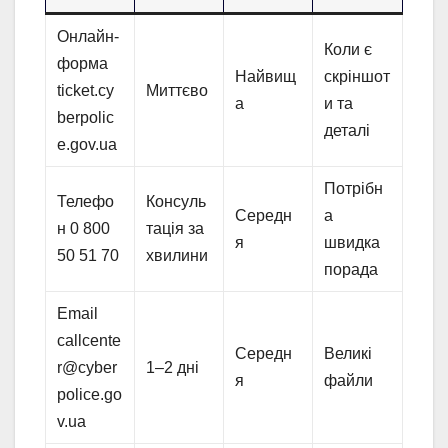
Онлайн-
Коли є
форма
Найвищ
скріншот
ticket.cy
Миттєво
а
и та
berpolic
деталі
e.gov.ua
Потрібн
Телефо
Консуль
Середн
а
н 0 800
тація за
я
швидка
50 51 70
хвилини
порада
Email
callcente
Середн
Великі
r@cyber
1–2 дні
я
файли
police.go
v.ua