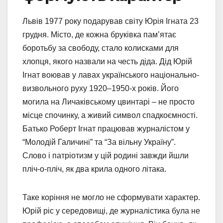
Львів 1977 року подарував світу Юрія Ігната 23
грудня. Місто, де кожна бруківка пам’ятає
боротьбу за свободу, стало колисками для
хлопця, якого назвали на честь діда. Дід Юрій
Ігнат воював у лавах українського національно-
визвольного руху 1920–1950-х років. Його
могила на Личаківському цвинтарі – не просто
місце спочинку, а живий символ спадкоємності.
Батько Роберт Ігнат працював журналістом у
“Молодій Галичині” та “За вільну Україну”.
Слово і патріотизм у цій родині завжди йшли
пліч-о-пліч, як два крила одного літака.
Таке коріння не могло не сформувати характер.
Юрій ріс у середовищі, де журналістика була не