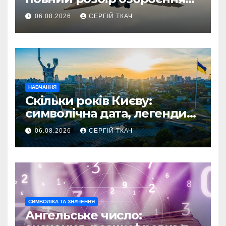
стратегічного
06.08.2026
СЕРГІЙ ТКАЧ
бомбардувальника
НАВЧАННЯ
Скільки років Києву:
символічна дата, легенди
та те, що кажуть історики
06.08.2026
СЕРГІЙ ТКАЧ
СИМВОЛІКА ТА ЗНАЧЕННЯ
Ангельське число: