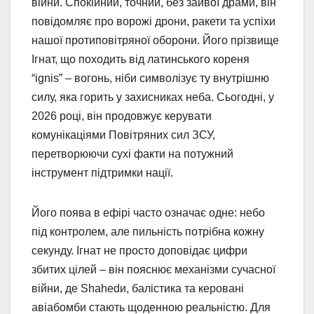
війни. Спокійний, точний, без зайвої драми, він
повідомляє про ворожі дрони, ракети та успіхи
нашої протиповітряної оборони. Його прізвище
Ігнат, що походить від латинського кореня
“ignis” – вогонь, ніби символізує ту внутрішню
силу, яка горить у захисниках неба. Сьогодні, у
2026 році, він продовжує керувати
комунікаціями Повітряних сил ЗСУ,
перетворюючи сухі факти на потужний
інструмент підтримки нації.
Його поява в ефірі часто означає одне: небо
під контролем, але пильність потрібна кожну
секунду. Ігнат не просто доповідає цифри
збитих цілей – він пояснює механізми сучасної
війни, де Shahedи, балістика та керовані
авіабомби стають щоденною реальністю. Для