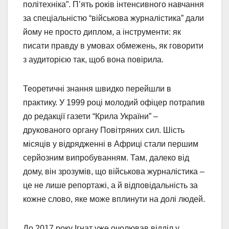
політехніка”. П’ять років інтенсивного навчання
за спеціальністю “військова журналістика” дали
йому не просто диплом, а інструменти: як
писати правду в умовах обмежень, як говорити
з аудиторією так, щоб вона повірила.
Теоретичні знання швидко перейшли в
практику. У 1999 році молодий офіцер потрапив
до редакції газети “Крила України” –
друкованого органу Повітряних сил. Шість
місяців у відрядженні в Африці стали першим
серйозним випробуванням. Там, далеко від
дому, він зрозумів, що військова журналістика –
це не лише репортажі, а й відповідальність за
кожне слово, яке може вплинути на долі людей.
До 2017 року Ігнат уже очолював відділ у