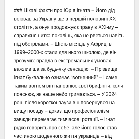
### Цікаві факти про Юрія Ігната – Його дід
воював за Україну ще в першій половині XX
століття, а онук продовжує справу в XXI-му –
справжня нитка поколінь, яка не рветься навіть
під обстрілами. – Шість місяців у Африці в
1999–2000-х стали для нього школою, де він
зрозумів: правда в екстремальних умовах
важливіша за будь-яку сенсацію. – Прізвище
Ігнат буквально означає “вогненний” – і саме
таким вогнем він наповнює свої брифінги, коли
пояснює, як наше небо тримається. – У 2024
році після короткої паузи він повернувся на
вищу посаду – доказ, що професіоналізм
завжди перемагає тимчасові ротації. – Ігнат
рідко говорить про себе, але його голос став
частиною щоденного життя українців – від