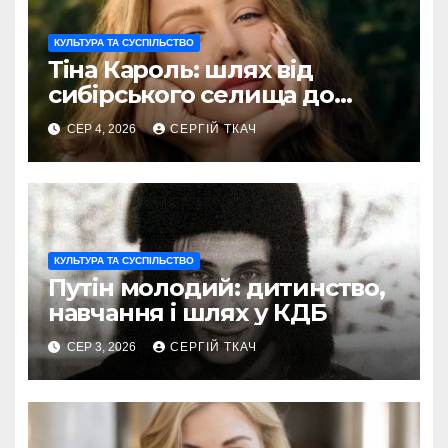
КУЛЬТУРА ТА СУСПІЛЬСТВО
Тіна Кароль: шлях від
сибірського селища до
голосу України
СЕР 4, 2026
СЕРГІЙ ТКАЧ
КУЛЬТУРА ТА СУСПІЛЬСТВО
Путін молодий: дитинство,
навчання і шлях у КДБ
СЕР 3, 2026
СЕРГІЙ ТКАЧ