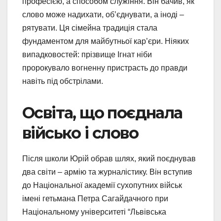
професією, а способом служіння. Він бачив, як
слово може надихати, об’єднувати, а іноді –
рятувати. Ця сімейна традиція стала
фундаментом для майбутньої кар’єри. Ніяких
випадковостей: прізвище Ігнат ніби
пророкувало вогненну пристрасть до правди
навіть під обстрілами.
Освіта, що поєднала
військо і слово
Після школи Юрій обрав шлях, який поєднував
два світи – армію та журналістику. Він вступив
до Національної академії сухопутних військ
імені гетьмана Петра Сагайдачного при
Національному університеті “Львівська