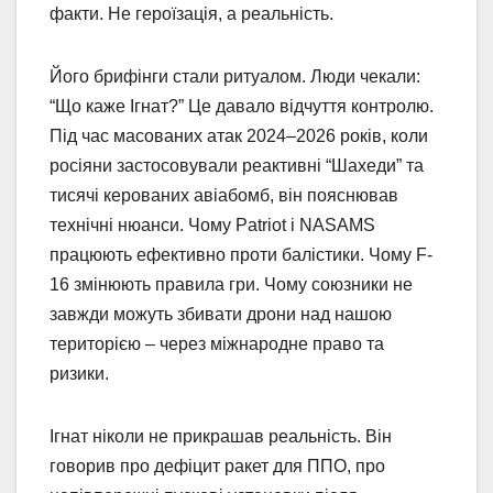
факти. Не героїзація, а реальність.
Його брифінги стали ритуалом. Люди чекали:
“Що каже Ігнат?” Це давало відчуття контролю.
Під час масованих атак 2024–2026 років, коли
росіяни застосовували реактивні “Шахеди” та
тисячі керованих авіабомб, він пояснював
технічні нюанси. Чому Patriot і NASAMS
працюють ефективно проти балістики. Чому F-
16 змінюють правила гри. Чому союзники не
завжди можуть збивати дрони над нашою
територією – через міжнародне право та
ризики.
Ігнат ніколи не прикрашав реальність. Він
говорив про дефіцит ракет для ППО, про