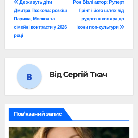
Навігація
Де живуть діти
Рон Візлі актор: Руперт
Дмитра Пєскова: розкіш
Ґрінт і його шлях від
записів
Парижа, Москва та
рудого школяра до
сімейні контрасти у 2026
ікони поп-культури
році
Від
Сергій Ткач
Пов’язаний запис