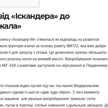
від «Іскандера» до
жала»
плексу «Іскандер-М» з’явилася як відповідь на розвиток
 конструктори взяли за основу ракету 9М723, яка вже добре
али її для запуску з літака. Це дозволило значно збільшити
вого розгону носія на великій висоті. Випробування почалис
і МіГ-31К з ракетами заступили на чергування в Південному
то показав відео пусків під час послання Федеральним
джал» одним із шести «див чудо-зброї». З того моменту
ої машини, але реальні випробування тривали: сотні
, пуски в Арктиці, спільні навчання з дальньою авіацією. Д