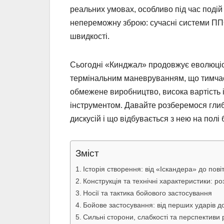
реальних умовах, особливо під час подій 
непереможну зброю: сучасні системи ППО,
швидкості.
Сьогодні «Кинджал» продовжує еволюціон
термінальним маневруванням, що тимчас
обмежене виробництво, висока вартість і
інструментом. Давайте розберемося глиб
дискусій і що відбувається з нею на полі 
Зміст
Історія створення: від «Іскандера» до пов
Конструкція та технічні характеристики: р
Носії та тактика бойового застосування
Бойове застосування: від перших ударів д
Сильні сторони, слабкості та перспективи 