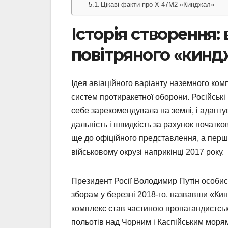
Цікаві факти про Х-47М2 «Кинджал»
Історія створення: 
повітряного «кинд
Ідея авіаційного варіанту наземного ком
систем протиракетної оборони. Російські
себе зарекомендувала на землі, і адаптув
дальність і швидкість за рахунок початко
ще до офіційного представлення, а перш
військовому окрузі наприкінці 2017 року.
Президент Росії Володимир Путін особис
зборам у березні 2018-го, назвавши «Кин
комплекс став частиною пропагандистськ
польотів над Чорним і Каспійським морями