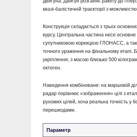
двигуна. Двигун розганяє ракету до гіпе
квазі-балістичній траєкторії з можливіст
Конструкція складається з трьох основних
курсу. Центральна частина несе основне 
супутниковою корекцією ГЛОНАСС, а так
точного ураження на фінальному етапі. 
укріплення, з масою близько 500 кілограм
октоген.
Наведення комбіноване: на маршовій діл
радар порівнює «зображення» цілі з етал
рухомих цілей, хоча реальна точність у 
перешкодами.
Параметр