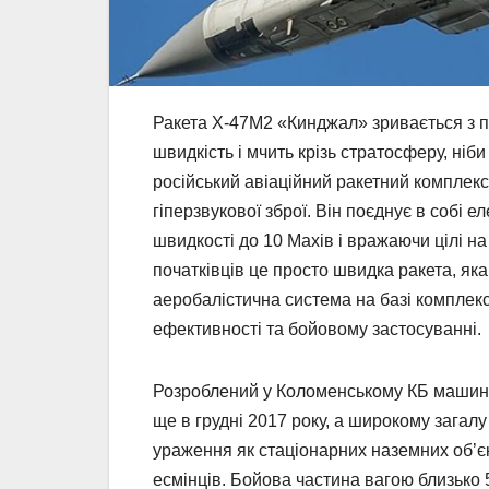
Ракета Х-47М2 «Кинджал» зривається з пі
швидкість і мчить крізь стратосферу, ніб
російський авіаційний ракетний комплекс,
гіперзвукової зброї. Він поєднує в собі 
швидкості до 10 Махів і вражаючи цілі на
початківців це просто швидка ракета, я
аеробалістична система на базі комплекс
ефективності та бойовому застосуванні.
Розроблений у Коломенському КБ машино
ще в грудні 2017 року, а широкому загалу
ураження як стаціонарних наземних об’єкт
есмінців. Бойова частина вагою близько 