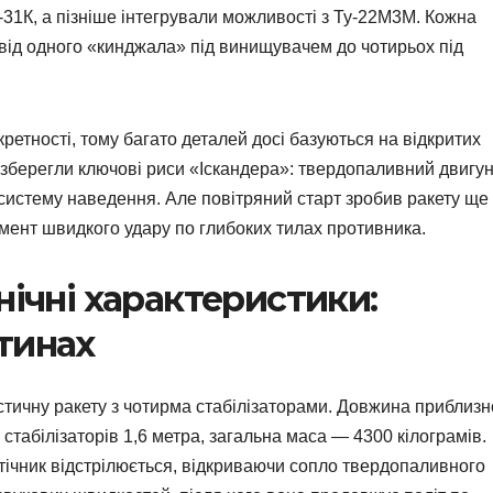
31К, а пізніше інтегрували можливості з Ту-22М3М. Кожна
 від одного «кинджала» під винищувачем до чотирьох під
ретності, тому багато деталей досі базуються на відкритих
и зберегли ключові риси «Іскандера»: твердопаливний двигун
 систему наведення. Але повітряний старт зробив ракету ще
умент швидкого удару по глибоких тилах противника.
нічні характеристики:
тинах
тичну ракету з чотирма стабілізаторами. Довжина приблизн
 стабілізаторів 1,6 метра, загальна маса — 4300 кілограмів.
бтічник відстрілюється, відкриваючи сопло твердопаливного