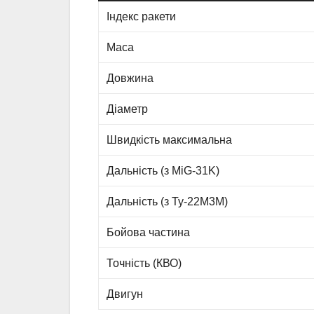
Індекс ракети
Маса
Довжина
Діаметр
Швидкість максимальна
Дальність (з MiG-31K)
Дальність (з Ту-22М3М)
Бойова частина
Точність (КВО)
Двигун