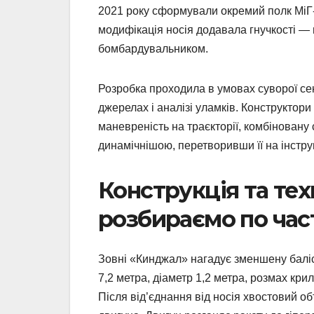
2021 року сформували окремий полк МіГ-
модифікація носія додавала гнучкості —
бомбардувальником.
Розробка проходила в умовах суворої сек
джерелах і аналізі уламків. Конструктор
маневреність на траєкторії, комбіновану
динамічнішою, перетворивши її на інстр
Конструкція та тех
розбираємо по час
Зовні «Кинджал» нагадує зменшену баліс
7,2 метра, діаметр 1,2 метра, розмах крил
Після від’єднання від носія хвостовий о