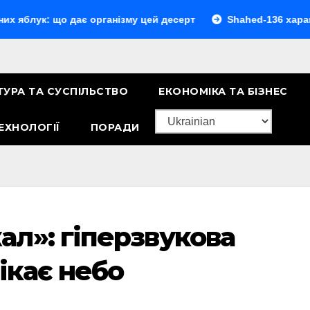
 що дає організму цей десерт
Shahed-136 характеристик
ТУРА ТА СУСПІЛЬСТВО
ЕКОНОМІКА ТА БІЗНЕС
ЕХНОЛОГІЇ
ПОРАДИ
л»: гіперзвукова
ікає небо