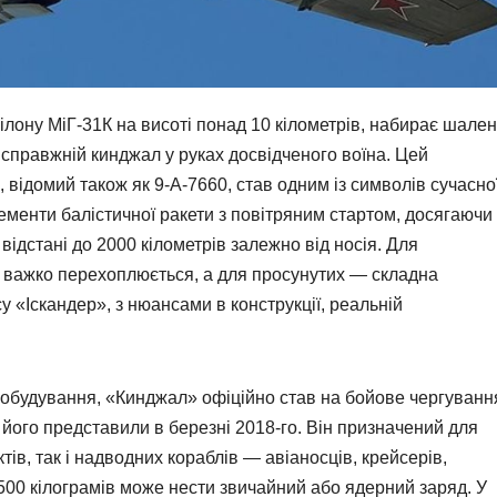
лону МіГ-31К на висоті понад 10 кілометрів, набирає шале
и справжній кинджал у руках досвідченого воїна. Цей
 відомий також як 9-А-7660, став одним із символів сучасно
елементи балістичної ракети з повітряним стартом, досягаючи
 відстані до 2000 кілометрів залежно від носія. Для
ка важко перехоплюється, а для просунутих — складна
у «Іскандер», з нюансами в конструкції, реальній
будування, «Кинджал» офіційно став на бойове чергуванн
 його представили в березні 2018-го. Він призначений для
ів, так і надводних кораблів — авіаносців, крейсерів,
500 кілограмів може нести звичайний або ядерний заряд. У