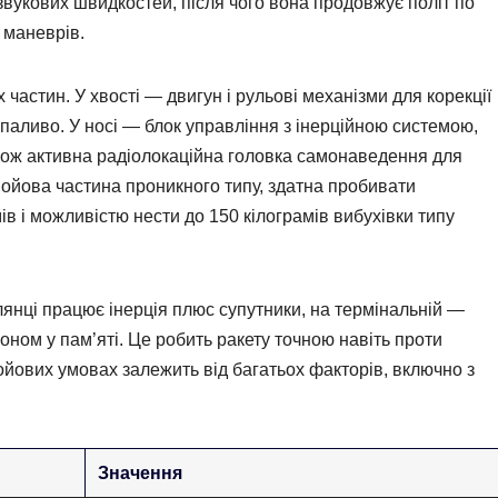
рзвукових швидкостей, після чого вона продовжує політ по
ю маневрів.
 частин. У хвості — двигун і рульові механізми для корекції
паливо. У носі — блок управління з інерційною системою,
ож активна радіолокаційна головка самонаведення для
Бойова частина проникного типу, здатна пробивати
ів і можливістю нести до 150 кілограмів вибухівки типу
янці працює інерція плюс супутники, на термінальній —
оном у пам’яті. Це робить ракету точною навіть проти
бойових умовах залежить від багатьох факторів, включно з
Значення