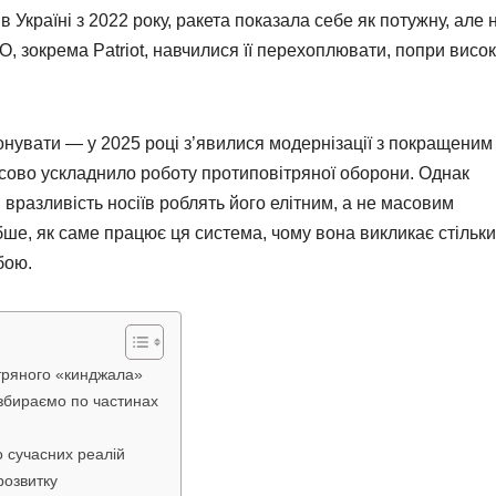
в Україні з 2022 року, ракета показала себе як потужну, але 
 зокрема Patriot, навчилися її перехоплювати, попри висок
увати — у 2025 році з’явилися модернізації з покращеним
ово ускладнило роботу протиповітряної оборони. Однак
 вразливість носіїв роблять його елітним, а не масовим
ше, як саме працює ця система, чому вона викликає стільки
бою.
ітряного «кинджала»
озбираємо по частинах
о сучасних реалій
розвитку