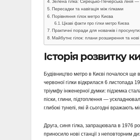
Зелена гілка: Сирецько-Печерська лінія — 
Пересадки та навігація між гілками
Порівняння гілок метро Києва
Цікаві факти про гілки метро Києва
Практичні поради для новачків і просунути
Майбутнє гілок: плани розширення та нові
Історія розвитку к
Будівництво метро в Києві почалося ще в
червоної гілки відкрилася 6 листопада 19
тріумфу інженерної думки: підземка ста
піски, глини, підтоплення — ускладнювал
глибокі тунелі, які й сьогодні вражають мі
Друга, синя гілка, запрацювала в 1976 ро
приносило нові станції з неповторним ди