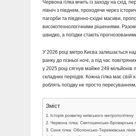
Червона гілка мчить із заходу на схід, 
північ з півднем, проходячи через істори
пагорби та південно-східні масиви, пропо
високотехнологічними рішеннями. Разом
швидко, а поїздки стають прогнозованими
У 2026 році метро Києва залишається на
ранку до пізньої ночі, а під час повітря
у 2025 році сягнув майже 249 мільйонів 
складних періодів. Кожна гілка має свій ха
роблять поїздку не просто пересуванням
Зміст
Історія розвитку київського метрополітену
Червона гілка: Святошинсько-Броварська лі
Синя гілка: Оболонсько-Теремківська лінія