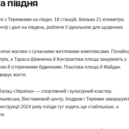
та півдня
чі з Теремками на півдні. 18 станцій, близько 21 кілометра.
нтр і далі на південь, роблячи її ідеальною для щоденних
івнічні масиви з сучасними житловими комплексами. Почайн
нтрів, а Тараса Шевченка й Контрактова площа занурюють у
вкою й історичними будинками. Поштова площа й Майдан
вирує життя.
Палац «Україна» — спортивний і культурний кластер.
сильківська, Виставковий центр, Іподром і Теремки завершую
струкції 2024 року поїзди тут ходять ще стабільніше, а
тю.