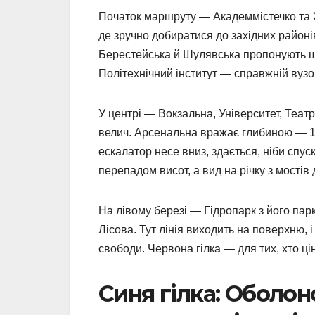
Початок маршруту — Академмістечко та 
де зручно добиратися до західних районі
Берестейська й Шулявська пропонують шв
Політехнічний інститут — справжній вузо
У центрі — Вокзальна, Університет, Теа
велич. Арсенальна вражає глибиною — 10
ескалатор несе вниз, здається, ніби спу
перепадом висот, а вид на річку з мостів
На лівому березі — Гідропарк з його па
Лісова. Тут лінія виходить на поверхню, 
свободи. Червона гілка — для тих, хто ці
Синя гілка: Оболон