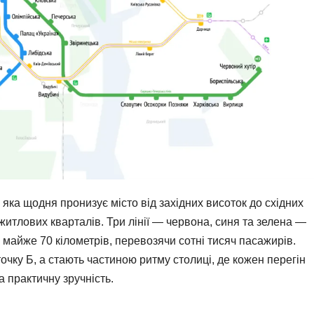
яка щодня пронизує місто від західних висоток до східних
х житлових кварталів. Три лінії — червона, синя та зелена —
і майже 70 кілометрів, перевозячи сотні тисяч пасажирів.
очку Б, а стають частиною ритму столиці, де кожен перегін
а практичну зручність.