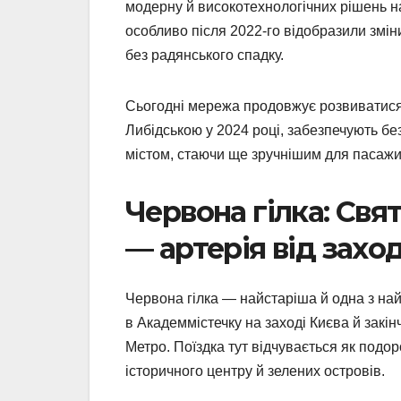
модерну й високотехнологічних рішень на
особливо після 2022-го відобразили зміни
без радянського спадку.
Сьогодні мережа продовжує розвиватися. Р
Либідською у 2024 році, забезпечують без
містом, стаючи ще зручнішим для пасажи
Червона гілка: Свя
— артерія від захо
Червона гілка — найстаріша й одна з най
в Академмістечку на заході Києва й закін
Метро. Поїздка тут відчувається як подор
історичного центру й зелених островів.