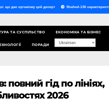
є організму цей десерт
Shahed-136 характеристики: повн
ТУРА ТА СУСПІЛЬСТВО
ЕКОНОМІКА ТА БІЗНЕС
ЕХНОЛОГІЇ
ПОРАДИ
: повний гід по лініях,
бливостях 2026