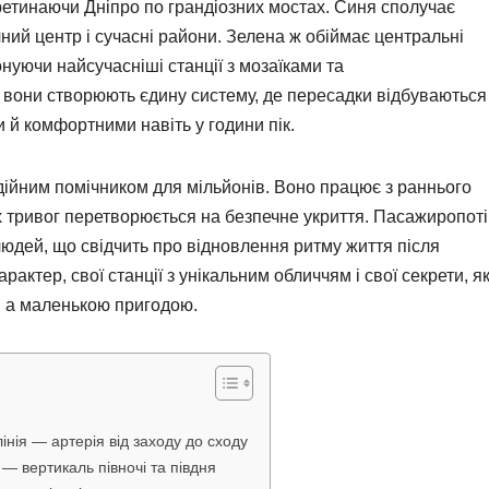
перетинаючи Дніпро по грандіозних мостах. Синя сполучає
чний центр і сучасні райони. Зелена ж обіймає центральні
нуючи найсучасніші станції з мозаїками та
 вони створюють єдину систему, де пересадки відбуваються
 й комфортними навіть у години пік.
дійним помічником для мільйонів. Воно працює з раннього
них тривог перетворюється на безпечне укриття. Пасажиропоті
людей, що свідчить про відновлення ритму життя після
рактер, свої станції з унікальним обличчям і свої секрети, як
, а маленькою пригодою.
нія — артерія від заходу до сходу
 — вертикаль півночі та півдня