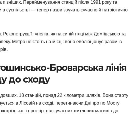
 пізніших. Перейменування станцій після 1991 року та
 в суспільстві — тепер назви звучать сучасно й патріотично
еконструкції тунелів, як на синій гілці між Деміївською та
пеку. Метро не стоїть на місці: воно еволюціонує разом із
рів.
тошинсько-Броварська лінія
ду до сходу
довших. 18 станцій, понад 22 кілометри шляхів. Вона старт
чується в Лісовій на сході, перетинаючи Дніпро по Мосту
ож крізь час і простір: від сучасних житлових масивів до