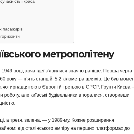
сучасність і краса
х пасажирів
 горизонти
иївського метрополітену
 1949 році, хоча ідеї з’явилися значно раніше. Перша черга
60 року — п’ять станцій, 5,2 кілометра шляхів. Це був моме
ла чотирнадцятою в Європі й третьою в СРСР. Грунти Києва
и роботу, але київські будівельники впоралися, створивши
цністю.
ці, а третя, зелена, — у 1989-му. Кожне розширення
зайном: від сталінського ампіру на перших платформах до