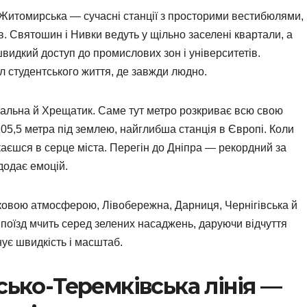
Житомирська — сучасні станції з просторими вестибюлями,
в. Святошин і Нивки ведуть у щільно заселені квартали, а
идкий доступ до промислових зон і університетів.
л студентського життя, де завжди людно.
тральна й Хрещатик. Саме тут метро розкриває всю свою
5,5 метра під землею, найглибша станція в Європі. Коли
скаєшся в серце міста. Перегін до Дніпра — рекордний за
 додає емоцій.
рковою атмосферою, Лівобережна, Дарниця, Чернігівська й
і поїзд мчить серед зелених насаджень, даруючи відчуття
нує швидкість і масштаб.
сько-Теремківська лінія —