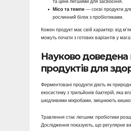
та цинк легшими для засвоєння.
Місо та темпе
— соєві продукти для
рослинний білок з пробіотиками.
Кожен продукт має свій характер: від м’я
можуть почати з готових варіантів у мага
Науково доведена
продуктів для здо
Ферментовані продукти діють як природні
екосистему з трильйонів бактерій, яка вп
шкідливими мікробами, зміцнюють кишков
Травлення стає легшим: пробіотики розщ
Дослідження показують, що регулярне в