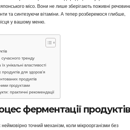
и японського місо. Вони не лише зберігають поживні речовин
нти та синтезуючи вітаміни. А тепер розберемося глибше,
місця у вашому меню.
ктів
о сучасного тренду
їх унікальні властивості
продуктів для здоров’я
тованих продуктів
аними продуктами
кти: практичні рекомендації
роцес ферментації продукті
 неймовірно точний механізм, коли мікроорганізми без