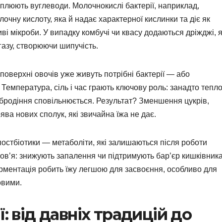
плюють вуглеводи. Молочнокислі бактерії, наприклад,
очну кислоту, яка й надає характерної кислинки та діє як
і мікроби. У випадку комбучі чи квасу додаються дріжджі, я
газу, створюючи шипучість.
оверхні овочів уже живуть потрібні бактерії — або
Температура, сіль і час грають ключову роль: занадто тепл
і бродіння сповільнюється. Результат? Зменшення цукрів,
ява нових сполук, які звичайна їжа не дає.
постбіотики — метаболіти, які залишаються після роботи
ров’я: знижують запалення чи підтримують бар’єр кишківника
рментація робить їжу легшою для засвоєння, особливо для
овими.
: від давніх традицій до