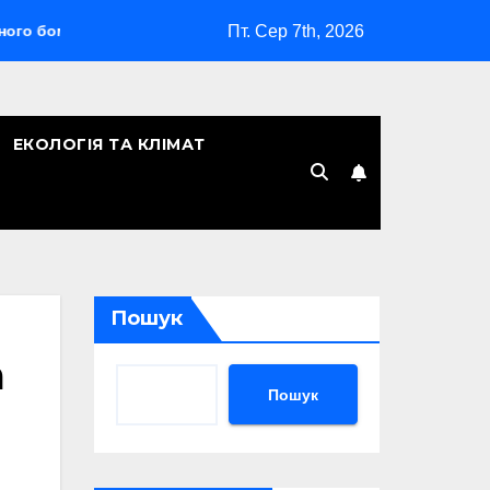
Пт. Сер 7th, 2026
омбардувальника
Скільки років Києву: символічна дата, л
ЕКОЛОГІЯ ТА КЛІМАТ
Пошук
а
Пошук