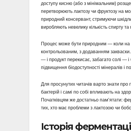
доступу кисню (або з мінімальним) розще
перетворюють лактозу чи фруктозу на мол
природний консервант, стримуючи шкідлив
виробляють невелику кількість спирту та 
Процес може бути природним — коли на п
контрольованим, з додаванням закваски. 
— і продукт перекисає, забагато солі — 
підвищення біодоступності мінералів і по
Для просунутих читачів варто знати про 
бактерій і самі по собі впливають на здо
Початківцям же достатньо пам’ятати: фе
тих, хто має проблеми з лактозою чи боб
Історія ферментації