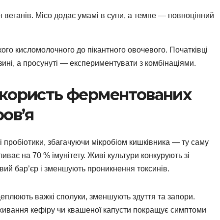
 веганів. Місо додає умамі в супи, а темпе — повноцінний
кого кисломолочного до пікантного овочевого. Початківці
зині, а просунуті — експериментувати з комбінаціями.
 користь ферментованих
ров’я
 пробіотики, збагачуючи мікробіом кишківника — ту саму
ливає на 70 % імунітету. Живі культури конкурують зі
ий бар’єр і зменшують проникнення токсинів.
еплюють важкі сполуки, зменшують здуття та запори.
живання кефіру чи квашеної капусти покращує симптоми