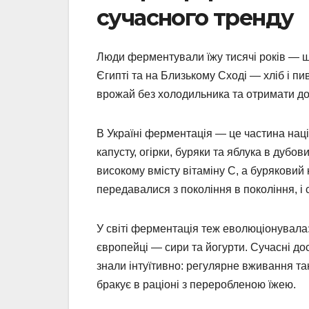
сучасного тренду
Люди ферментували їжу тисячі років — ще
Єгипті та на Близькому Сході — хліб і пив
врожай без холодильника та отримати дод
В Україні ферментація — це частина наці
капусту, огірки, буряки та яблука в дубо
високому вмісту вітаміну С, а буряковий 
передавалися з покоління в покоління, і 
У світі ферментація теж еволюціонувала: 
європейці — сири та йогурти. Сучасні д
знали інтуїтивно: регулярне вживання так
бракує в раціоні з переробленою їжею.