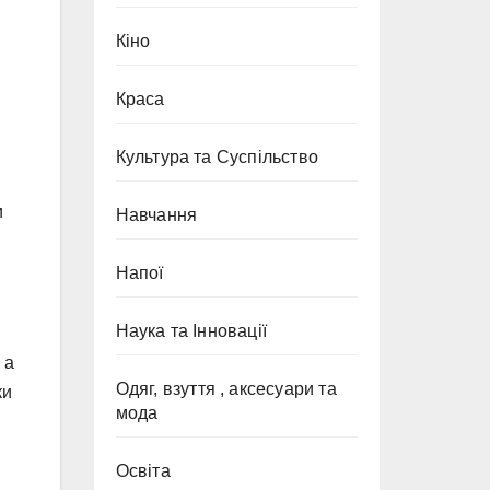
Кіно
Краса
Культура та Суспільство
и
Навчання
Напої
Наука та Інновації
 а
Одяг, взуття , аксесуари та
ки
мода
Освіта