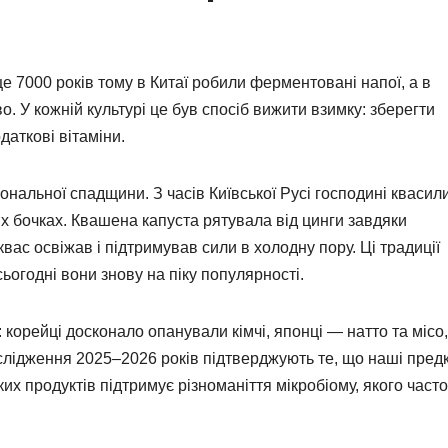
 7000 років тому в Китаї робили ферментовані напої, а в
о. У кожній культурі це був спосіб вижити взимку: зберегти
аткові вітаміни.
ональної спадщини. З часів Київської Русі господині квасил
вих бочках. Квашена капуста рятувала від цинги завдяки
квас освіжав і підтримував сили в холодну пору. Ці традиції
сьогодні вони знову на піку популярності.
корейці досконало опанували кімчі, японці — натто та місо,
ослідження 2025–2026 років підтверджують те, що наші пред
их продуктів підтримує різноманіття мікробіому, якого часто