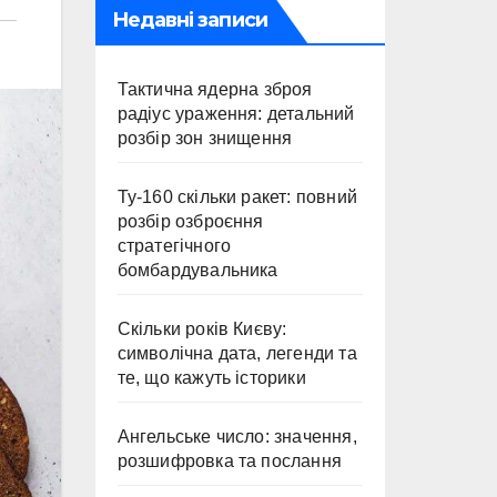
Недавні записи
Тактична ядерна зброя
радіус ураження: детальний
розбір зон знищення
Ту-160 скільки ракет: повний
розбір озброєння
стратегічного
бомбардувальника
Скільки років Києву:
символічна дата, легенди та
те, що кажуть історики
Ангельське число: значення,
розшифровка та послання