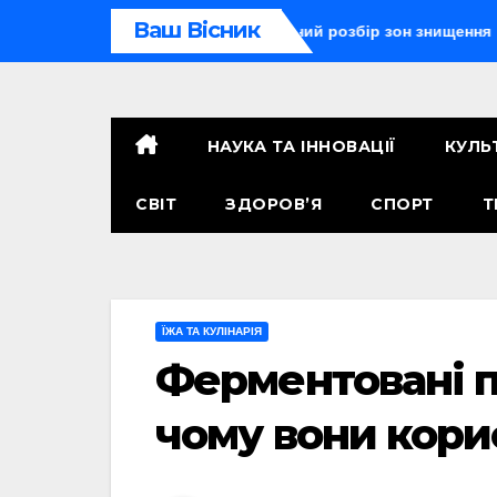
Перейти
Ваш Вісник
броя радіус ураження: детальний розбір зон знищення
Ту
до
контенту
НАУКА ТА ІННОВАЦІЇ
КУЛЬ
СВІТ
ЗДОРОВ’Я
СПОРТ
Т
ЇЖА ТА КУЛІНАРІЯ
Ферментовані п
чому вони кори