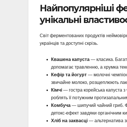
Найпопулярніші фе
унікальні властиво
Світ ферментованих продуктів неймовірно
українців та доступні скрізь.
Квашена капуста
— класика. Багата
допомагає травленню, а хрумка тек
Кефір та йогурт
— молочні чемпіони
звичайне молоко, розщеплюють лакто
Кімчі
— гостра корейська капуста з 
роблять її потужним протизапальни
Комбуча
— шипучий чайний гриб. Ф
детокс-ефект завдяки органічним к
Хліб на заквасці
— альтернатива зв