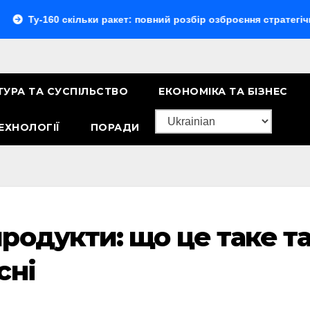
-160 скільки ракет: повний розбір озброєння стратегічного б
ТУРА ТА СУСПІЛЬСТВО
ЕКОНОМІКА ТА БІЗНЕС
ЕХНОЛОГІЇ
ПОРАДИ
родукти: що це таке т
сні