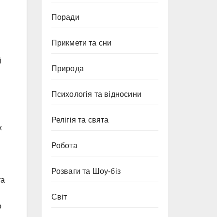
Поради
Прикмети та сни
і
Природа
Психологія та відносини
Релігія та свята
ж
Робота
Розваги та Шоу-біз
та
Світ
о