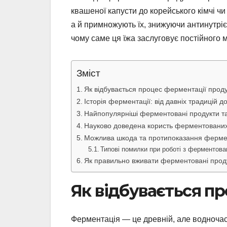
квашеної капусти до корейського кімчі ч
а й примножують їх, знижуючи антинутріє
чому саме ця їжа заслуговує постійного 
Зміст
Як відбувається процес ферментації проду
Історія ферментації: від давніх традицій д
Найпопулярніші ферментовані продукти та 
Науково доведена користь ферментованих 
Можлива шкода та протипоказання фермен
Типові помилки при роботі з ферментов
Як правильно вживати ферментовані проду
Як відбувається п
Ферментація — це древній, але водночас