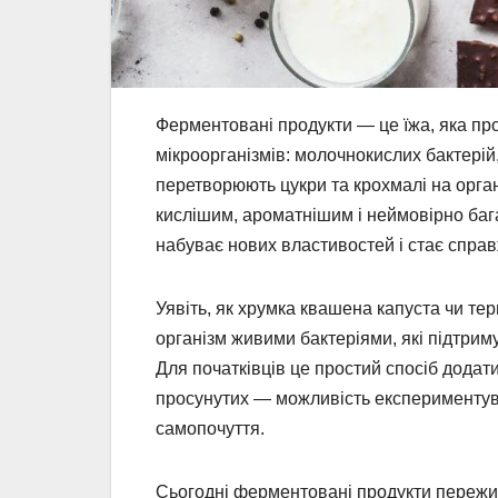
Ферментовані продукти — це їжа, яка пр
мікроорганізмів: молочнокислих бактерій,
перетворюють цукри та крохмалі на органі
кислішим, ароматнішим і неймовірно бага
набуває нових властивостей і стає спра
Уявіть, як хрумка квашена капуста чи те
організм живими бактеріями, які підтрим
Для початківців це простий спосіб додат
просунутих — можливість експериментув
самопочуття.
Сьогодні ферментовані продукти пережив