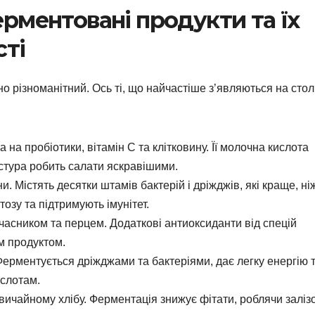
рментовані продукти та їх
сті
 різноманітний. Ось ті, що найчастіше з’являються на стол
 на пробіотики, вітамін С та клітковину. Її молочна кислота
стура робить салати яскравішими.
. Містять десятки штамів бактерій і дріжджів, які краще, ні
зу та підтримують імунітет.
часником та перцем. Додаткові антиоксиданти від спецій
м продуктом.
ерментується дріжджами та бактеріями, дає легку енергію 
ислотам.
ичайному хлібу. Ферментація знижує фітати, роблячи заліз