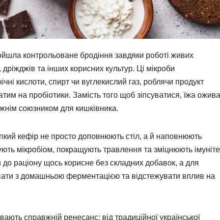
ойшла контрольоване бродіння завдяки роботі живих
 дріжджів та інших корисних культур. Ці мікроби
чні кислоти, спирт чи вуглекислий газ, роблячи продукт
тим на пробіотики. Замість того щоб зіпсуватися, їжа ожива
вжнім союзником для кишківника.
рпкий кефір не просто доповнюють стіл, а й наповнюють
ують мікробіом, покращують травлення та зміцнюють імуніте
и до раціону щось корисне без складних добавок, а для
ати з домашньою ферментацією та відстежувати вплив на
ають справжній ренесанс: від традиційної української