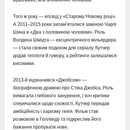
Того ж року — епізод у «Старому Новому році».
А 2011–2015 роки запам’яталися заміною Чарлі
Шина в «Два з половиною чоловіки». Роль
Волдена Шмідта — ексцентричного мільярдера
— стала свіжим подихом для серіалу. Кутчер
додав теплоти й гумору, а рейтинги залишалися
високими.
2013-й відзначився «Джобсом» —
біографічною драмою про Стіва Джобса. Роль
вимагала глибокого занурення, і хоч критики
сперечалися щодо схожості, Кутчер передав
амбіційність і харизму генія. Фільм став
розмовою в Голлівуді та підкреслив його
бажання пробувати нове.