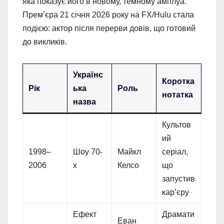
яка показує його в новому, темному амплуа.
Прем’єра 21 січня 2026 року на FX/Hulu стала
подією: актор після перерви довів, що готовий
до викликів.
Українс
Коротка
Рік
ька
Роль
нотатка
назва
Культов
ий
1998–
Шоу 70-
Майкл
серіал,
2006
х
Келсо
що
запустив
кар’єру
Ефект
Драмати
Еван