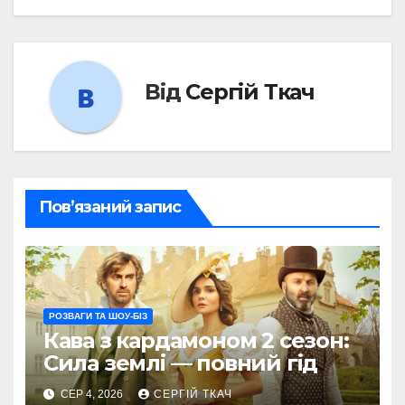
Від
Сергій Ткач
Пов’язаний запис
РОЗВАГИ ТА ШОУ-БІЗ
Кава з кардамоном 2 сезон:
Сила землі — повний гід
СЕР 4, 2026
СЕРГІЙ ТКАЧ