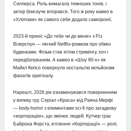
Селлерса. Роль вимагала темніших тонів, і
актор блискуче впорався. Того ж року камео в
«Хлопаки» як самого себе додало самоіронії.
2023-й приніс «До тебе чи до мене» з Різ
Візерспун — легкий Netflix-ромком про обмін
будинками. Фільм став хітом стримінгу, хоч і
передбачуваним. А камео в «Шоу 90-х» як
Майкл Келсо повернуло ностальгію мільйонам
фанатів оригіналу.
Нарешті, 2026 рік ознаменувався поверненням
у велику гру. Серіал «Краса» від Раяна Мерфі
— body-horror з елементами sci-fi про загадкову
«корпорацію», що змінює людей. Кутчер грає
Байрона Форста, втілення «Корпорації» — ролі,