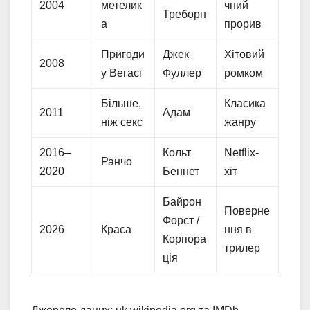
2004
метелик
чний
Треборн
а
прорив
Пригоди
Джек
Хітовий
2008
у Вегасі
Фуллер
ромком
Більше,
Класика
2011
Адам
ніж секс
жанру
2016–
Кольт
Netflix-
Ранчо
2020
Беннет
хіт
Байрон
Поверне
Форст /
2026
Краса
ння в
Корпора
трилер
ція