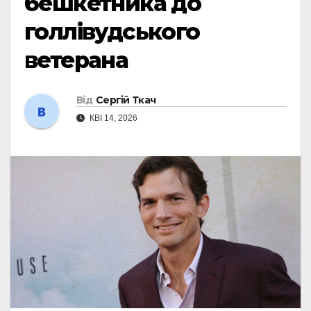
бешкетника до
голлівудського
ветерана
Від
Сергій Ткач
КВІ 14, 2026