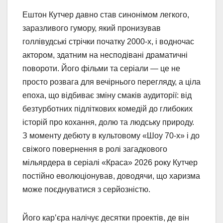
Ештон Кутчер давно став синонімом легкого,
заразливого гумору, який пронизував
голлівудські стрічки початку 2000-х, і водночас
актором, здатним на несподівані драматичні
повороти. Його фільми та серіали — це не
просто розвага для вечірнього перегляду, а ціла
епоха, що відбиває зміну смаків аудиторії: від
безтурботних підліткових комедій до глибоких
історій про кохання, долю та людську природу.
З моменту дебюту в культовому «Шоу 70-х» і до
свіжого повернення в ролі загадкового
мільярдера в серіалі «Краса» 2026 року Кутчер
постійно еволюціонував, доводячи, що харизма
може поєднуватися з серйозністю.
Його кар’єра налічує десятки проектів, де він