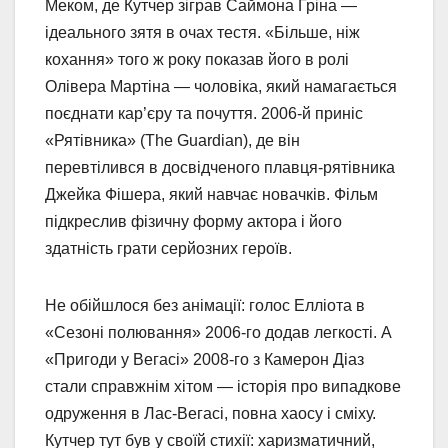
Меком, де Кутчер зіграв Саймона Гріна —
ідеального зятя в очах тестя. «Більше, ніж
кохання» того ж року показав його в ролі
Олівера Мартіна — чоловіка, який намагається
поєднати кар’єру та почуття. 2006-й приніс
«Рятівника» (The Guardian), де він
перевтілився в досвідченого плавця-рятівника
Джейка Фішера, який навчає новачків. Фільм
підкреслив фізичну форму актора і його
здатність грати серйозних героїв.
Не обійшлося без анімації: голос Елліота в
«Сезоні полювання» 2006-го додав легкості. А
«Пригоди у Вегасі» 2008-го з Камерон Діаз
стали справжнім хітом — історія про випадкове
одруження в Лас-Вегасі, повна хаосу і сміху.
Кутчер тут був у своїй стихії: харизматичний,