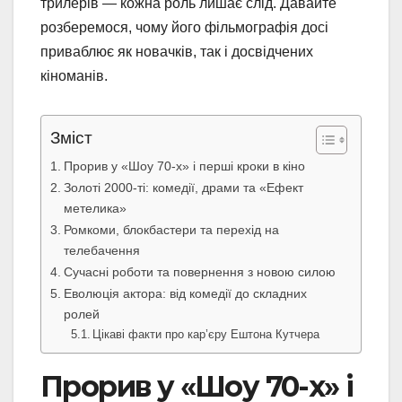
трилерів — кожна роль лишає слід. Давайте
розберемося, чому його фільмографія досі
приваблює як новачків, так і досвідчених
кіноманів.
Зміст
Прорив у «Шоу 70-х» і перші кроки в кіно
Золоті 2000-ті: комедії, драми та «Ефект
метелика»
Ромкоми, блокбастери та перехід на
телебачення
Сучасні роботи та повернення з новою силою
Еволюція актора: від комедії до складних
ролей
Цікаві факти про кар’єру Ештона Кутчера
Прорив у «Шоу 70-х» і