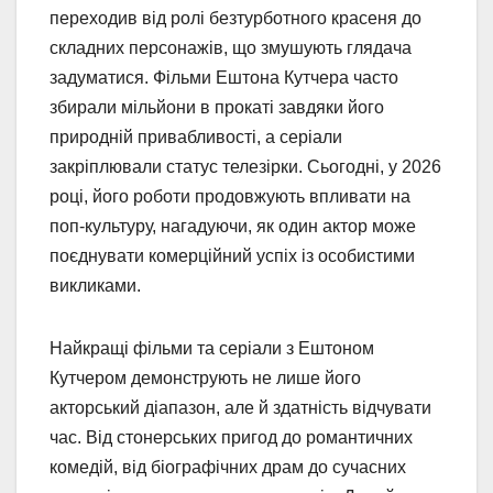
переходив від ролі безтурботного красеня до
складних персонажів, що змушують глядача
задуматися. Фільми Ештона Кутчера часто
збирали мільйони в прокаті завдяки його
природній привабливості, а серіали
закріплювали статус телезірки. Сьогодні, у 2026
році, його роботи продовжують впливати на
поп-культуру, нагадуючи, як один актор може
поєднувати комерційний успіх із особистими
викликами.
Найкращі фільми та серіали з Ештоном
Кутчером демонструють не лише його
акторський діапазон, але й здатність відчувати
час. Від стонерських пригод до романтичних
комедій, від біографічних драм до сучасних