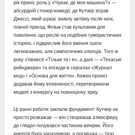
рік приніс роль у «Чувак, де моя машина?» —
абсурдній стонер-комедії, де Кутчер зіграв
Джессі, який шукає зниклу автівку після ночі,
повної пригод. Фільм став культовим для
покоління, що росло на подібних гумористичних
історіях, і підкреслив його вміння грати
легковажних, але симпатичних хлопців. Того ж
року з’явився «Тільки ти і я», а далі — «Техаські
рейнджери» та епізоди в серіалах «Журнал
мод» і «Основа для життя». Кожен проект
додавав йому впевненості, перетворюючи
моделі з конкурсу на повноцінну зірку.
Ці ранні роботи заклали фундамент: Кутчер не
просто розважав — він створював атмосферу,
де глядач почувався частиною вечірки. Його
енергія була заразливою, а посмішка — тією