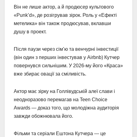
Він не лише актор, а й продюсер культового
«Punk’d», де розігрував зірок. Роль у «Ефекті
метелика» він також продюсував, вклавши
душу в проект.
Після паузи через сім’ю та венчурні інвестиції
(він один з перших інвестував у Airbnb) Кутчер
повернувся сильнішим. У 2026-му його «Краса»
вже збирає овації за сміливість.
Актор має зірку на Голлівудській алеї слави і
неодноразово перемагав на Teen Choice
Awards — доказ того, що молодіжна аудиторія
завжди обожнювала його.
Фільми та серіали Ештона Кутчера — це