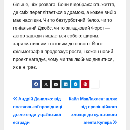
більше, ніж розвага. Вони відображають життя,
де сміх переплітається з драмою, а кожен вибір
має наслідки. Чи то безтурботний Келсо, чи то
геніальний Джобс, чи то загадковий Форст —
актор завжди лишається собою: щирим,
харизматичним і готовим до нового. Його
фільмографія продовжує рости, і кожен новий
проект нагадує, чому ми так любимо дивитися,
як він грає.
Навігація
Андрій Данилко: від
Кайл МакЛахлен: шлях
полтавської провідниці
від провінційного
записів
до легенди української
хлопця до культового
естради
агента Купера