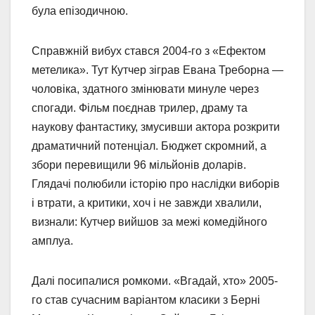
була епізодичною.
Справжній вибух стався 2004-го з «Ефектом
метелика». Тут Кутчер зіграв Евана Треборна —
чоловіка, здатного змінювати минуле через
спогади. Фільм поєднав трилер, драму та
наукову фантастику, змусивши актора розкрити
драматичний потенціал. Бюджет скромний, а
збори перевищили 96 мільйонів доларів.
Глядачі полюбили історію про наслідки виборів
і втрати, а критики, хоч і не завжди хвалили,
визнали: Кутчер вийшов за межі комедійного
амплуа.
Далі посипалися ромкоми. «Вгадай, хто» 2005-
го став сучасним варіантом класики з Берні