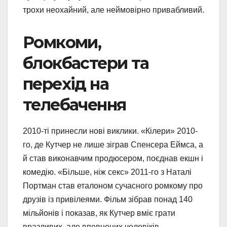
трохи неохайний, але неймовірно привабливий.
Ромкоми,
блокбастери та
перехід на
телебачення
2010-ті принесли нові виклики. «Кілери» 2010-
го, де Кутчер не лише зіграв Спенсера Еймса, а
й став виконавчим продюсером, поєднав екшн і
комедію. «Більше, ніж секс» 2011-го з Наталі
Портман став еталоном сучасного ромкому про
друзів із привілеями. Фільм зібрав понад 140
мільйонів і показав, як Кутчер вміє грати
вразливих, але впевнених чоловіків.