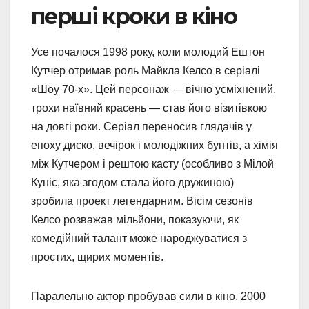
перші кроки в кіно
Усе почалося 1998 року, коли молодий Ештон
Кутчер отримав роль Майкла Келсо в серіалі
«Шоу 70-х». Цей персонаж — вічно усміхнений,
трохи наївний красень — став його візитівкою
на довгі роки. Серіал переносив глядачів у
епоху диско, вечірок і молодіжних бунтів, а хімія
між Кутчером і рештою касту (особливо з Мілой
Куніс, яка згодом стала його дружиною)
зробила проект легендарним. Вісім сезонів
Келсо розважав мільйони, показуючи, як
комедійний талант може народжуватися з
простих, щирих моментів.
Паралельно актор пробував сили в кіно. 2000