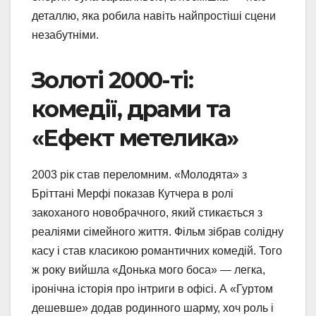
деталлю, яка робила навіть найпростіші сцени
незабутніми.
Золоті 2000-ті:
комедії, драми та
«Ефект метелика»
2003 рік став переломним. «Молодята» з
Бріттані Мерфі показав Кутчера в ролі
закоханого новобрачного, який стикається з
реаліями сімейного життя. Фільм зібрав солідну
касу і став класикою романтичних комедій. Того
ж року вийшла «Донька мого боса» — легка,
іронічна історія про інтриги в офісі. А «Гуртом
дешевше» додав родинного шарму, хоч роль і