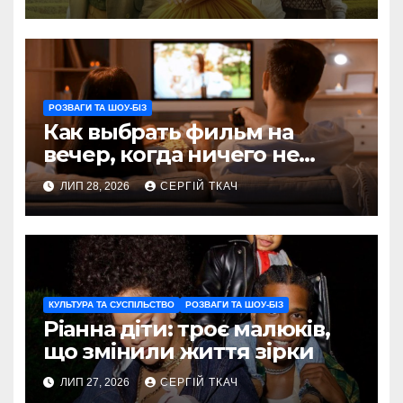
РОЗВАГИ ТА ШОУ-БІЗ
Как выбрать фильм на
вечер, когда ничего не
хочется пересматривать
ЛИП 28, 2026
СЕРГІЙ ТКАЧ
КУЛЬТУРА ТА СУСПІЛЬСТВО
РОЗВАГИ ТА ШОУ-БІЗ
Ріанна діти: троє малюків,
що змінили життя зірки
ЛИП 27, 2026
СЕРГІЙ ТКАЧ