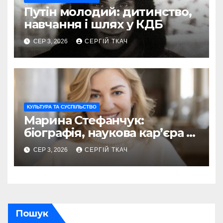
Путін молодий: дитинство,
навчання і шлях у КДБ
СЕР 3, 2026
СЕРГІЙ ТКАЧ
КУЛЬТУРА ТА СУСПІЛЬСТВО
Марина Стефанчук:
біографія, наукова кар’єра та
сім’я
СЕР 3, 2026
СЕРГІЙ ТКАЧ
Пошук