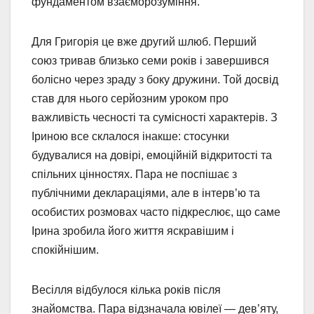
фундаментом взаєморозуміння.
Для Григорія це вже другий шлюб. Перший
союз тривав близько семи років і завершився
болісно через зраду з боку дружини. Той досвід
став для нього серйозним уроком про
важливість чесності та сумісності характерів. З
Іриною все склалося інакше: стосунки
будувалися на довірі, емоційній відкритості та
спільних цінностях. Пара не поспішає з
публічними деклараціями, але в інтерв’ю та
особистих розмовах часто підкреслює, що саме
Ірина зробила його життя яскравішим і
спокійнішим.
Весілля відбулося кілька років після
знайомства. Пара відзначала ювілеї — дев’яту,