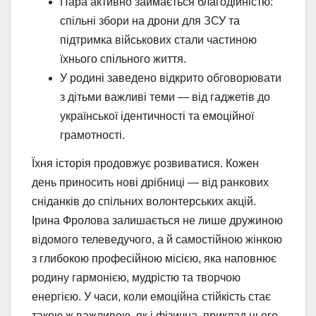
Пара активно займається благодійністю:
спільні збори на дрони для ЗСУ та
підтримка військових стали частиною
їхнього спільного життя.
У родині заведено відкрито обговорювати
з дітьми важливі теми — від гаджетів до
української ідентичності та емоційної
грамотності.
Їхня історія продовжує розвиватися. Кожен
день приносить нові дрібниці — від ранкових
сніданків до спільних волонтерських акцій.
Ірина Фролова залишається не лише дружиною
відомого телеведучого, а й самостійною жінкою
з глибокою професійною місією, яка наповнює
родину гармонією, мудрістю та творчою
енергією. У часи, коли емоційна стійкість стає
такою ж важливою, як і фізична, приклад цього