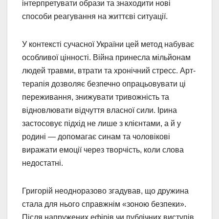
інтерпретувати образи та знаходити нові
способи реагування на життєві ситуації.
У контексті сучасної України цей метод набуває
особливої цінності. Війна принесла мільйонам
людей травми, втрати та хронічний стресс. Арт-
терапія дозволяє безпечно опрацьовувати ці
переживання, знижувати тривожність та
відновлювати відчуття власної сили. Ірина
застосовує підхід не лише з клієнтами, а й у
родині — допомагає синам та чоловікові
виражати емоції через творчість, коли слова
недостатні.
Григорій неодноразово згадував, що дружина
стала для нього справжнім «зоною безпеки».
Після напружених ефірів чи публічних виступів