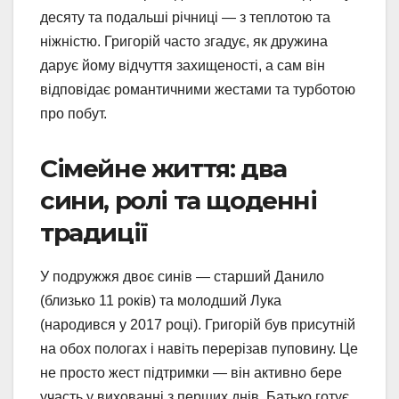
десяту та подальші річниці — з теплотою та
ніжністю. Григорій часто згадує, як дружина
дарує йому відчуття захищеності, а сам він
відповідає романтичними жестами та турботою
про побут.
Сімейне життя: два
сини, ролі та щоденні
традиції
У подружжя двоє синів — старший Данило
(близько 11 років) та молодший Лука
(народився у 2017 році). Григорій був присутній
на обох пологах і навіть перерізав пуповину. Це
не просто жест підтримки — він активно бере
участь у вихованні з перших днів. Батько готує