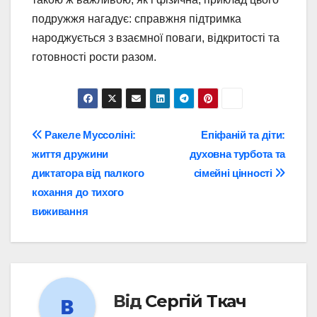
подружжя нагадує: справжня підтримка
народжується з взаємної поваги, відкритості та
готовності рости разом.
Навігація
Ракеле Муссоліні:
Епіфаній та діти:
життя дружини
духовна турбота та
записів
диктатора від палкого
сімейні цінності
кохання до тихого
виживання
Від
Сергій Ткач