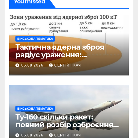
You missed
ВІЙСЬКОВА ТЕМАТИКА
Тактична ядерна зброя
радіус ураження:
детальний розбір зон
06.08.2026
СЕРГІЙ ТКАЧ
знищення
ВІЙСЬКОВА ТЕМАТИКА
Ту-160 скільки ракет:
повний розбір озброєння
стратегічного
06.08.2026
СЕРГІЙ ТКАЧ