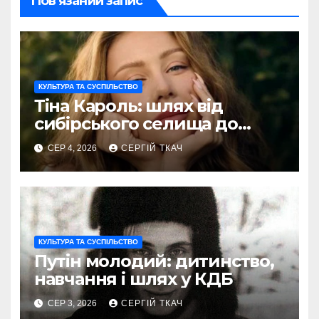
Пов’язаний запис
КУЛЬТУРА ТА СУСПІЛЬСТВО
Тіна Кароль: шлях від
сибірського селища до
голосу України
СЕР 4, 2026
СЕРГІЙ ТКАЧ
КУЛЬТУРА ТА СУСПІЛЬСТВО
Путін молодий: дитинство,
навчання і шлях у КДБ
СЕР 3, 2026
СЕРГІЙ ТКАЧ