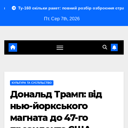
Перейти
60 скільки ракет: повний розбір озброєння стратегічного бом
до
Пт. Сер 7th, 2026
контенту
КУЛЬТУРА ТА СУСПІЛЬСТВО
Дональд Трамп: від
нью-йоркського
магната до 47-го