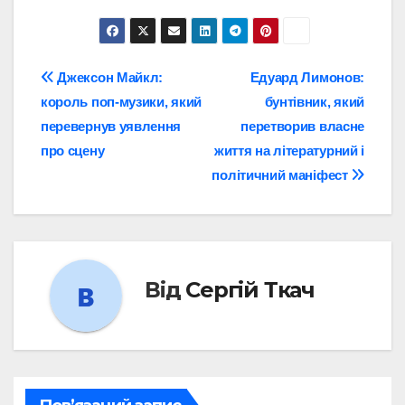
Навігація
Джексон Майкл:
Едуард Лимонов:
король поп-музики, який
бунтівник, який
записів
перевернув уявлення
перетворив власне
про сцену
життя на літературний і
політичний маніфест
Від
Сергій Ткач