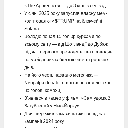
«The Apprentice» — до 3 млн за епізод.
У січні 2025 року запустив власну мем-
криптовалюту $TRUMP на блокчейні
Solana.
Володіє понад 15 гольф-курсами по
всьому світу — від Шотландії до Дубая;
під час першого президентства проводив
на майданчиках близько чверті робочих
днів.
На його честь названо метелика —
Neopalpa donaldtrumpi (через «волосся»
на голові комахи).
З’явився в камео у фільмі «Сам удома 2:
Загублений у Нью-Йорку».
Двічі пережив замахи на життя під час
кампанії 2024 року.