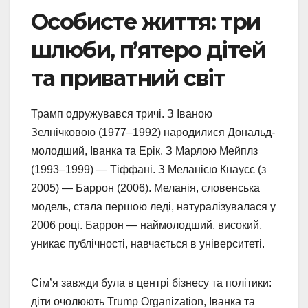
Особисте життя: три
шлюби, п’ятеро дітей
та приватний світ
Трамп одружувався тричі. З Іваною
Зелнічковою (1977–1992) народилися Дональд-
молодший, Іванка та Ерік. З Марлою Мейплз
(1993–1999) — Тіффані. З Меланією Кнаусс (з
2005) — Баррон (2006). Меланія, словенська
модель, стала першою леді, натуралізувалася у
2006 році. Баррон — наймолодший, високий,
уникає публічності, навчається в університеті.
Сім’я завжди була в центрі бізнесу та політики:
діти очолюють Trump Organization, Іванка та