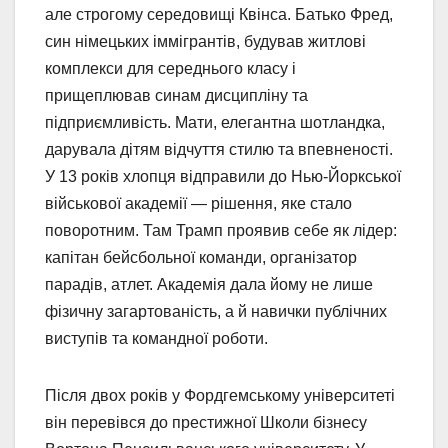
але строгому середовищі Квінса. Батько Фред,
син німецьких іммігрантів, будував житлові
комплекси для середнього класу і
прищеплював синам дисципліну та
підприємливість. Мати, елегантна шотландка,
дарувала дітям відчуття стилю та впевненості.
У 13 років хлопця відправили до Нью-Йоркської
військової академії — рішення, яке стало
поворотним. Там Трамп проявив себе як лідер:
капітан бейсбольної команди, організатор
парадів, атлет. Академія дала йому не лише
фізичну загартованість, а й навички публічних
виступів та командної роботи.
Після двох років у Фордгемському університеті
він перевівся до престижної Школи бізнесу