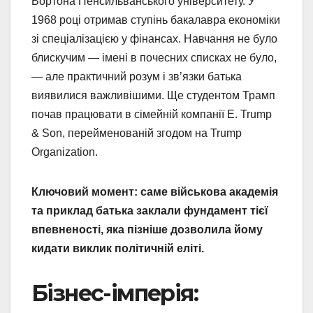
Вортона Пенсильванського університету. У
1968 році отримав ступінь бакалавра економіки
зі спеціалізацією у фінансах. Навчання не було
блискучим — імені в почесних списках не було,
— але практичний розум і зв’язки батька
виявилися важливішими. Ще студентом Трамп
почав працювати в сімейній компанії E. Trump
& Son, перейменованій згодом на Trump
Organization.
Ключовий момент: саме військова академія
та приклад батька заклали фундамент тієї
впевненості, яка пізніше дозволила йому
кидати виклик політичній еліті.
Бізнес-імперія: