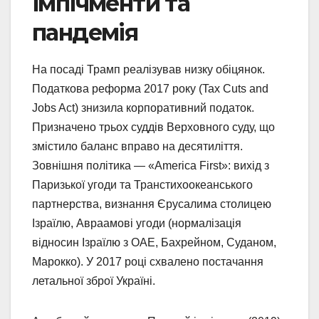
імпічменти та
пандемія
На посаді Трамп реалізував низку обіцянок.
Податкова реформа 2017 року (Tax Cuts and
Jobs Act) знизила корпоративний податок.
Призначено трьох суддів Верховного суду, що
змістило баланс вправо на десятиліття.
Зовнішня політика — «America First»: вихід з
Паризької угоди та Транстихоокеанського
партнерства, визнання Єрусалима столицею
Ізраїлю, Авраамові угоди (нормалізація
відносин Ізраїлю з ОАЕ, Бахрейном, Суданом,
Марокко). У 2017 році схвалено постачання
летальної зброї Україні.