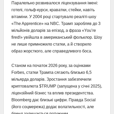
Паралельно розвивалося ліцензування імені:
готелі, гольф-курси, краватки, стейки, навіть
вітаміни. У 2004 році стартувало реаліті-шоу
«The Apprentice» на NBC. Трамп заробляв до 3
мільйонів доларів за епізод, а фраза «You’re
fired!» увійшла в американський фольклор. Шоу
не лише примножило статки, а й створило
образ жорсткого, але справедливого боса.
Станом на початок 2026 року, за оцінками
Forbes, статки Трампа сягають близько 6,5
мільярда доларів. Зростання забезпечили
криптовалюта $TRUMP (запущена у січні 2025),
ліцензійний бізнес та вплив президентства.
Bloomberg дає близькі цифри. Правда Social
(його соцмережа) додає волатильності, але
бренд залишається потужним.