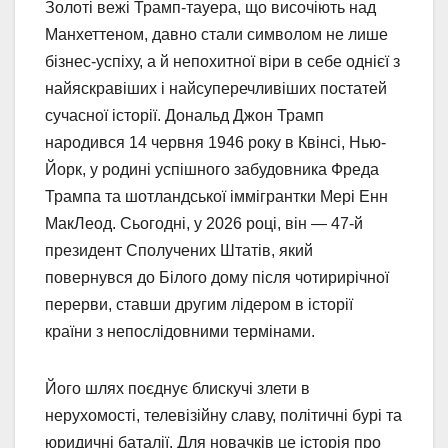
Золоті вежі Трамп-тауера, що височіють над
Манхеттеном, давно стали символом не лише
бізнес-успіху, а й непохитної віри в себе однієї з
найяскравіших і найсуперечливіших постатей
сучасної історії. Дональд Джон Трамп
народився 14 червня 1946 року в Квінсі, Нью-
Йорк, у родині успішного забудовника Фреда
Трампа та шотландської іммігрантки Мері Енн
МакЛеод. Сьогодні, у 2026 році, він — 47-й
президент Сполучених Штатів, який
повернувся до Білого дому після чотирирічної
перерви, ставши другим лідером в історії
країни з непослідовними термінами.
Його шлях поєднує блискучі злети в
нерухомості, телевізійну славу, політичні бурі та
юридичні баталії. Для новачків це історія про