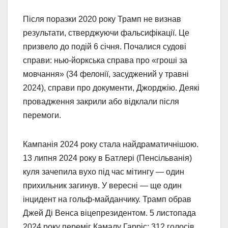
Після поразки 2020 року Трамп не визнав
результати, стверджуючи фальсифікації. Це
призвело до подій 6 січня. Почалися судові
справи: нью-йоркська справа про «гроші за
мовчання» (34 фелонії, засуджений у травні
2024), справи про документи, Джорджію. Деякі
провадження закрили або відклали після
перемоги.
Кампанія 2024 року стала найдраматичнішою.
13 липня 2024 року в Батлері (Пенсільванія)
куля зачепила вухо під час мітингу — один
прихильник загинув. У вересні — ще один
інцидент на гольф-майданчику. Трамп обрав
Джей Ді Венса віцепрезидентом. 5 листопада
2024 року переміг Камалу Гарріс: 312 голосів