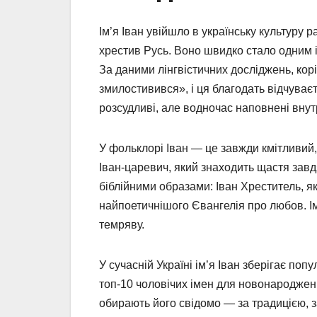
Ім’я Іван увійшло в українську культуру 
хрестив Русь. Воно швидко стало одним і
За даними лінгвістичних досліджень, ко
змилостивився», і ця благодать відчуваєть
розсудливі, але водночас наповнені вну
У фольклорі Іван — це завжди кмітливий,
Іван-царевич, який знаходить щастя завд
біблійними образами: Іван Хреститель, як
найпоетичнішого Євангелія про любов. Ім
темряву.
У сучасній Україні ім’я Іван зберігає по
топ-10 чоловічих імен для новонароджени
обирають його свідомо — за традицією, за