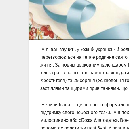
Ім’я Іван звучить у кожній українській ро
перетворюється на тепле родинне свято, 
життя. За новим церковним календарем 
кілька разів на рік, але найяскравіші дат
Хрестителя) та 29 серпня (Усікновення г
застіллями та щирими привітаннями, що 
Іменини Івана — це не просто формальні
підтримку свого небесного тезки. Ім’я п
милостивий» або «Божа благодать». Воно 
допомагає долати життєві бурі. У давнин