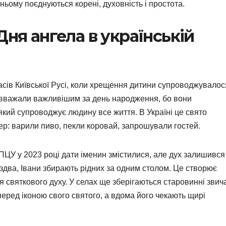
в ньому поєднуються корені, духовність і простота.
Дня ангела в українській
асів Київської Русі, коли хрещення дитини супроводжувалос
и вважали важливішим за день народження, бо вони
кий супроводжує людину все життя. В Україні це свято
р: варили пиво, пекли коровай, запрошували гостей.
ЦУ у 2023 році дати іменин змістилися, але дух залишився
іздва, Івани збирають рідних за одним столом. Це створює
святкового духу. У селах ще зберігаються старовинні звича
перед іконою свого святого, а вдома його чекають щирі