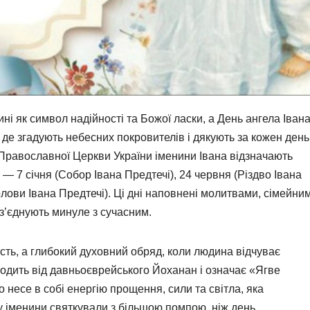
дині як символ надійності та Божої ласки, а День ангела Іван
де згадують небесних покровителів і дякують за кожен день
Православної Церкви України іменини Івана відзначають
и — 7 січня (Собор Івана Предтечі), 24 червня (Різдво Івана
олови Івана Предтечі). Ці дні наповнені молитвами, сімейни
з’єднують минуле з сучасним.
сть, а глибокий духовний обряд, коли людина відчуває
оходить від давньоєврейського Йоханан і означає «Ягве
несе в собі енергію прощення, сили та світла, яка
у іменини святкували з більшою помпою, ніж день