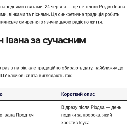
з народними святами. 24 червня — це не тільки Різдво Івана
ями, вінками та піснями. Ця синкретична традиція робить
тиянське смирення з язичницькою радістю життя.
н Івана за сучасним
а разів на рік, але традиційно обирають дату, найближчу до
ЦУ ключові свята виглядають так:
о
Короткий опис
Відразу після Різдва — день
р Івана Предтечі
подяки за пророка, який
хрестив Ісуса