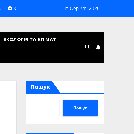
Пт. Сер 7th, 2026
ільки років Києву: символічна дата, легенди та те, що кажуть 
ЕКОЛОГІЯ ТА КЛІМАТ
Пошук
Пошук