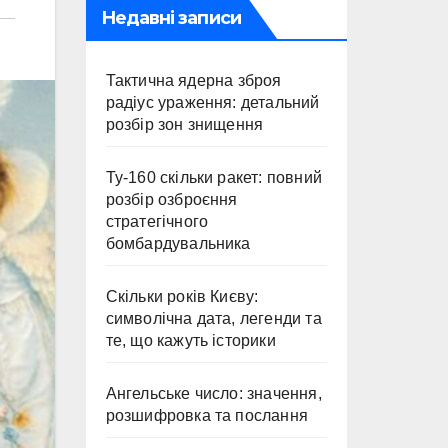
Недавні записи
Тактична ядерна зброя
радіус ураження: детальний
розбір зон знищення
Ту-160 скільки ракет: повний
розбір озброєння
стратегічного
бомбардувальника
Скільки років Києву:
символічна дата, легенди та
те, що кажуть історики
Ангельське число: значення,
розшифровка та послання