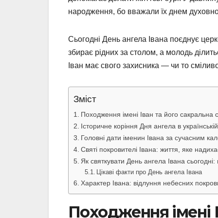
народження, бо вважали їх днем духовн
Сьогодні День ангела Івана поєднує церко
збирає рідних за столом, а молодь ділит
Іван має свого захисника — чи то смілив
Зміст
Походження імені Іван та його сакральна 
Історичне коріння Дня ангела в українській
Головні дати іменин Івана за сучасним к
Святі покровителі Івана: життя, яке надиха
Як святкувати День ангела Івана сьогодні:
Цікаві факти про День ангела Івана
Характер Івана: відлуння небесних покров
Походження імені І