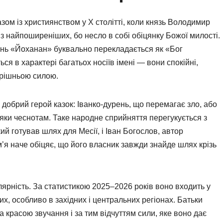
разом із християнством у X столітті, коли князь Володимир
з найпоширеніших, бо несло в собі обіцянку Божої милості.
рінь «Йоханан» буквально перекладається як «Бог
ся в характері багатьох носіїв імені — вони спокійні,
трішньою силою.
 добрий герой казок: Іванко-дурень, що перемагає зло, або
яки чеснотам. Таке народне сприйняття перегукується з
ий готував шлях для Месії, і Іван Богослов, автор
’я наче обіцяє, що його власник завжди знайде шлях крізь
пулярність. За статистикою 2025–2026 років воно входить у
х, особливо в західних і центральних регіонах. Батьки
 красою звучання і за тим відчуттям сили, яке воно дає