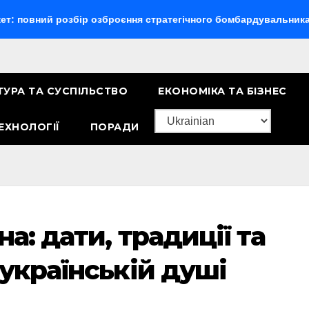
ний розбір озброєння стратегічного бомбардувальника
Ск
ТУРА ТА СУСПІЛЬСТВО
ЕКОНОМІКА ТА БІЗНЕС
ЕХНОЛОГІЇ
ПОРАДИ
а: дати, традиції та
 українській душі