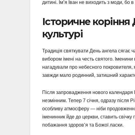
дитині. Ім’я Іван не виходить з моди, бо 
Історичне коріння 
культурі
Традиція святкувати День ангела сягає ч
вибором імені на честь святого. Іменин
нагадували про небесного покровителя, я
завжди мало родинний, затишний характе
Після запровадження нового календаря П
незмінним. Тепер 7 січня, одразу після Р
особливу атмосферу — ніби продовження 
іменинник йде до церкви, ставить свічку 
побажання здоров’я та Божої ласки.