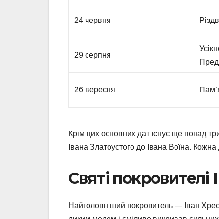
24 червня
Різдв
Усікн
29 серпня
Пред
26 вересня
Пам’
Крім цих основних дат існує ще понад три
Івана Златоустого до Івана Воїна. Кожна 
Святі покровителі 
Найголовніший покровитель — Іван Хрест
диким медом і сміливо викривав сильних 