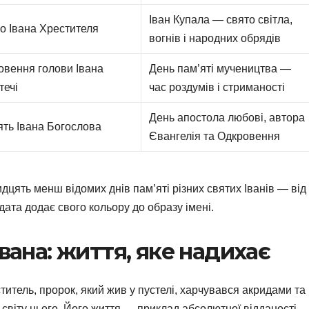
Іван Купала — свято світла,
о Івана Хрестителя
вогнів і народних обрядів
овення голови Івана
День пам’яті мучеництва —
течі
час роздумів і стриманості
День апостола любові, автора
ять Івана Богослова
Євангелія та Одкровення
дцять менш відомих днів пам’яті різних святих Іванів — від
дата додає свого кольору до образу імені.
Івана: життя, яке надихає
итель, пророк, який жив у пустелі, харчувався акридами та
світу цього. Його життя — приклад абсолютної відданості