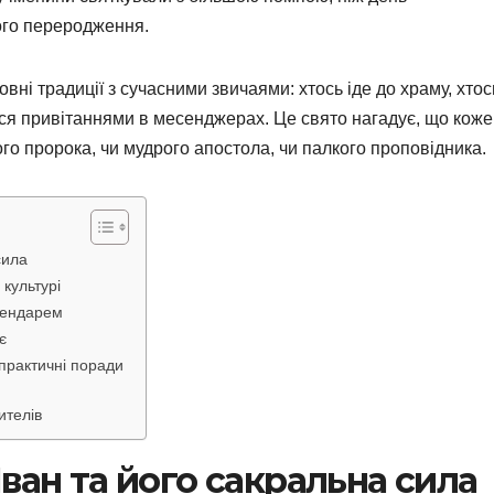
ого переродження.
вні традиції з сучасними звичаями: хтось іде до храму, хтос
ься привітаннями в месенджерах. Це свято нагадує, що кож
ого пророка, чи мудрого апостола, чи палкого проповідника.
сила
 культурі
алендарем
є
 практичні поради
ителів
ван та його сакральна сила