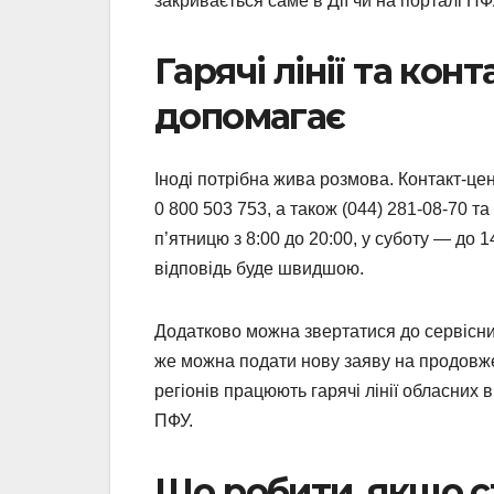
закривається саме в Дії чи на порталі ПФ
Гарячі лінії та кон
допомагає
Іноді потрібна жива розмова. Контакт-ц
0 800 503 753, а також (044) 281-08-70 т
п’ятницю з 8:00 до 20:00, у суботу — до
відповідь буде швидшою.
Додатково можна звертатися до сервісни
же можна подати нову заяву на продовж
регіонів працюють гарячі лінії обласних 
ПФУ.
Що робити, якщо с