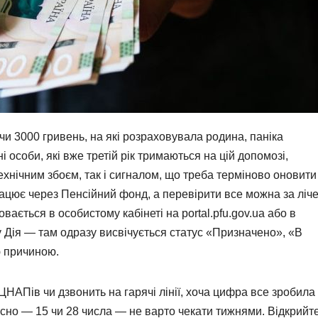
 чи 3000 гривень, на які розраховувала родина, паніка
особи, які вже третій рік тримаються на цій допомозі,
ехнічним збоєм, так і сигналом, що треба терміново оновити
ацює через Пенсійний фонд, а перевірити все можна за ліче
ається в особистому кабінеті на portal.pfu.gov.ua або в
 Дія — там одразу висвічується статус «Призначено», «В
ю причиною.
 ЦНАПів чи дзвонить на гарячі лінії, хоча цифра все зробила
сно — 15 чи 28 числа — не варто чекати тижнями. Відкрийт