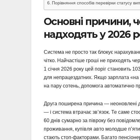
Порівняння способів перевірки статусу в
Основні причини, ч
надходять у 2026 р
Система не просто так блокує нарахуванн
чітко. Найчастіше гроші не приходять че
1 січня 2026 року цей поріг становить 1
для непрацездатних. Якщо зарплата «на 
на пару сотень, допомога автоматично п
Друга поширена причина — неоновлені да
— і система втрачає зв’язок. Те саме ст
60 днів сумарно за півроку без повідом
проживання, купівля авто молодше п’яти 
стають стоп-факторами. Багато пенсіонер