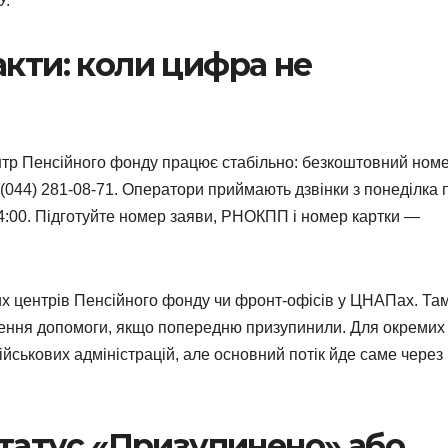
У.
такти: коли цифра не
ентр Пенсійного фонду працює стабільно: безкоштовний ном
а (044) 281-08-71. Оператори приймають дзвінки з понеділка 
 14:00. Підготуйте номер заяви, РНОКПП і номер картки —
х центрів Пенсійного фонду чи фронт-офісів у ЦНАПах. Та
ення допомоги, якщо попередню призупинили. Для окремих
військових адміністрацій, але основний потік йде саме через
татус «Призупинено» або