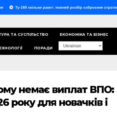
Ту-160 скільки ракет: повний розбір озброєння стратегічного
ТУРА ТА СУСПІЛЬСТВО
ЕКОНОМІКА ТА БІЗНЕС
ЕХНОЛОГІЇ
ПОРАДИ
чому немає виплат ВПО:
6 року для новачків і