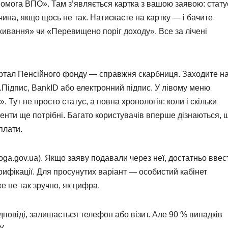
мога ВПО». Там з’являється картка з вашою заявою: стату
чина, якщо щось не так. Натискаєте на картку — і бачите
живання» чи «Перевищено поріг доходу». Все за лічені
портал Пенсійного фонду — справжня скарбниця. Заходите н
ія.Підпис, BankID або електронний підпис. У лівому меню
Тут не просто статус, а повна хронологія: коли і скільки
енти ще потрібні. Багато користувачів вперше дізнаються, 
плати.
a.gov.ua). Якщо заяву подавали через неї, достатньо ввес
ифікації. Для просунутих варіант — особистий кабінет
е не так зручно, як цифра.
повіді, залишається телефон або візит. Але 90 % випадків