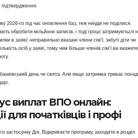
о підтвердження.
ку 2026-го під час оновлення баз, теж нікуди не поділися.
ають обробити мільйони записів, і тоді гроші затримуються 
лки в заяві: неправильно вказані члени сім’ї, забуті діти чи
лькість осіб у заяві, тому чим більше членів сім’ї ви вкажете
огу.
 банківський день чи свята. Але якщо затримка триває пона
арі.
тус виплат ВПО онлайн:
ї для початківців і профі
о застосунку Дія. Відкриваєте програму, заходите в розділ