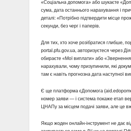
«Соціальна допомога» або шукаєте «Допо
сума, дата останнього нарахування і при
деталі: «Потрібно підтвердити місце про
секунди, без черг і паперів.
Для тих, хто хоче розібратися глибше, 
portal.pfu.gov.ua, авторизуєтеся через Д
обираєте «Мої виплати» або «Звернення». 
нарахували, чому призупинили, які докум
там є навіть прогнозна дата наступної ви
Є ще платформа єДопомога (aid.edopomog
номер заяви — і система покаже етап вер
ЦНАПу за місцем подачі заяви, але це вж
Якщо жоден онлайн-інструмент не дає від