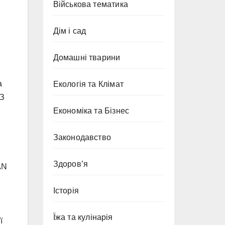
Військова тематика
Дім і сад
Домашні тварини
а
Екологія та Клімат
 З
Економіка та Бізнес
Законодавство
Здоров’я
AN
Історія
Їжа та кулінарія
ї