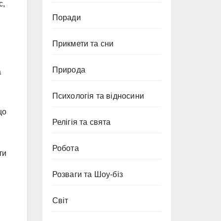
с,
Поради
Прикмети та сни
Природа
а
Психологія та відносини
що
Релігія та свята
Робота
ти
Розваги та Шоу-біз
Світ