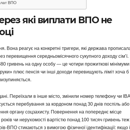
иплат ВПО
ерез які виплати ВПО не
оці
я. Вона реагує на конкретні тригери, які держава прописал
рез перевищення середньомісячного сукупного доходу сім’ї.
0380 гривень на одну особу — це чотири прожиткові мінімуми
руки» плюс пенсія чи інші доходи перевищують ліміт хоча б
ризупиняється.
ні. Переїхали в інше місто, змінили номер телефону чи IB
осується перебування за кордоном понад 30 днів поспіль або
лення органу соцзахисту. Повернення на попереднє місце
років чи нерухомості вартістю понад 100 тисяч гривень теж
ів-ВПО стикаються з вимогою фізичної ідентифікації: якщо ї