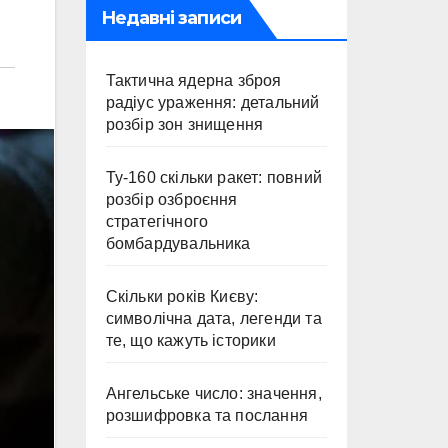
Недавні записи
Тактична ядерна зброя
радіус ураження: детальний
розбір зон знищення
Ту-160 скільки ракет: повний
розбір озброєння
стратегічного
бомбардувальника
Скільки років Києву:
символічна дата, легенди та
те, що кажуть історики
Ангельське число: значення,
розшифровка та послання