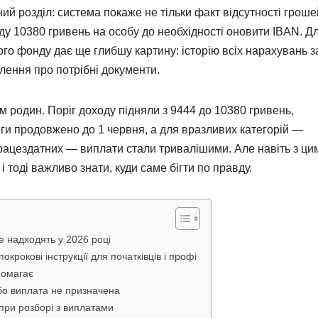
дний розділ: система покаже не тільки факт відсутності гроше
ду 10380 гривень на особу до необхідності оновити IBAN. Д
го фонду дає ще глибшу картину: історію всіх нарахувань з
млення про потрібні документи.
 родин. Поріг доходу підняли з 9444 до 10380 гривень,
ги продовжено до 1 червня, а для вразливих категорій —
епрацездатних — виплати стали тривалішими. Але навіть з ци
 тоді важливо знати, куди саме бігти по правду.
е надходять у 2026 році
крокові інструкції для початківців і профі
помагає
бо виплата не призначена
при розборі з виплатами