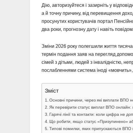
Дію, авторизуйтеся і зазирніть у відпові
а й точну причину, від перевищення дохо
просунутих користувачів портал Пенсійно
два роки, прогнозну дату і навіть повідо
Зміни 2026 року полегшили життя тисячам
термін подання заяв на перегляд допомо
сімей з дітьми, людей з інвалідністю, н
послабленнями система іноді «мовчить», і
Зміст
Основні причини, через які виплати ВПО н
Як перевірити статус виплат ВПО онлайн: по
Гарячі лінії та контакти: коли цифра не до
Що робити, якщо статус «Призупинено» а
Типові помилки, яких припускаються ВПО 