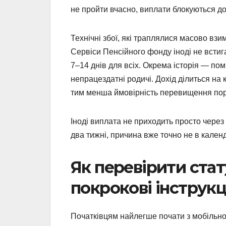
не пройти вчасно, виплати блокуються д
Технічні збої, які траплялися масово взим
Сервіси Пенсійного фонду іноді не встиг
7–14 днів для всіх. Окрема історія — поми
непрацездатні родичі. Дохід ділиться на кі
тим менша ймовірність перевищення пор
Іноді виплата не приходить просто через
два тижні, причина вже точно не в календ
Як перевірити ста
покрокові інструкці
Початківцям найлегше почати з мобільног