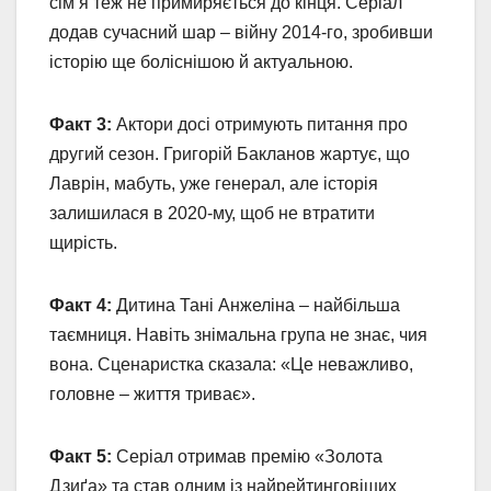
сім’я теж не примиряється до кінця. Серіал
додав сучасний шар – війну 2014-го, зробивши
історію ще боліснішою й актуальною.
Факт 3:
Актори досі отримують питання про
другий сезон. Григорій Бакланов жартує, що
Лаврін, мабуть, уже генерал, але історія
залишилася в 2020-му, щоб не втратити
щирість.
Факт 4:
Дитина Тані Анжеліна – найбільша
таємниця. Навіть знімальна група не знає, чия
вона. Сценаристка сказала: «Це неважливо,
головне – життя триває».
Факт 5:
Серіал отримав премію «Золота
Дзиґа» та став одним із найрейтинговіших