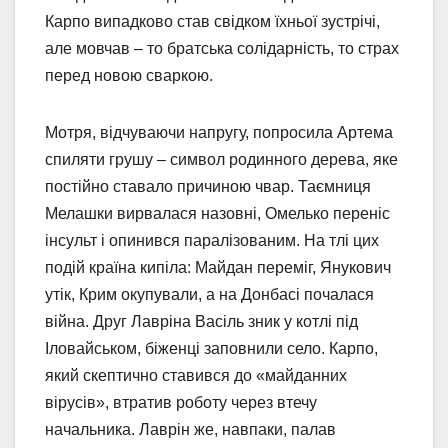
Карпо випадково став свідком їхньої зустрічі,
але мовчав – то братська солідарність, то страх
перед новою сваркою.
Мотря, відчуваючи напругу, попросила Артема
спиляти грушу – символ родинного дерева, яке
постійно ставало причиною чвар. Таємниця
Мелашки вирвалася назовні, Омелько переніс
інсульт і опинився паралізованим. На тлі цих
подій країна кипіла: Майдан переміг, Янукович
утік, Крим окупували, а на Донбасі почалася
війна. Друг Лавріна Васіль зник у котлі під
Іловайськом, біженці заповнили село. Карпо,
який скептично ставився до «майданних
вірусів», втратив роботу через втечу
начальника. Лаврін же, навпаки, палав