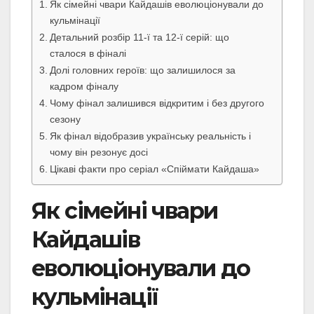
Як сімейні чвари Кайдашів еволюціонували до
кульмінації
Детальний розбір 11-ї та 12-ї серій: що
сталося в фіналі
Долі головних героїв: що залишилося за
кадром фіналу
Чому фінал залишився відкритим і без другого
сезону
Як фінал відобразив українську реальність і
чому він резонує досі
Цікаві факти про серіал «Спіймати Кайдаша»
Як сімейні чвари
Кайдашів
еволюціонували до
кульмінації