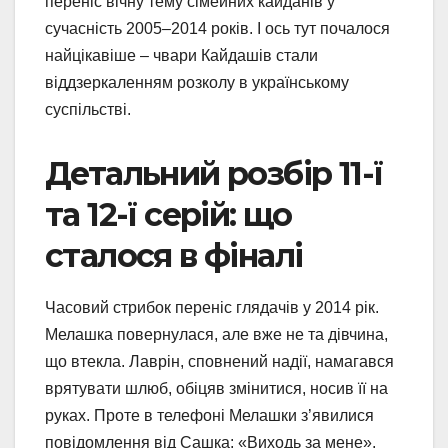
переніс вічну тему сімейних кайданів у
сучасність 2005–2014 років. І ось тут почалося
найцікавіше – чвари Кайдашів стали
віддзеркаленням розколу в українському
суспільстві.
Детальний розбір 11-ї
та 12-ї серій: що
сталося в фіналі
Часовий стрибок переніс глядачів у 2014 рік.
Мелашка повернулася, але вже не та дівчина,
що втекла. Лаврін, сповнений надії, намагався
врятувати шлюб, обіцяв змінитися, носив її на
руках. Проте в телефоні Мелашки з’явилися
повідомлення від Сашка: «Виходь за мене».