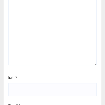
Ім'я
*