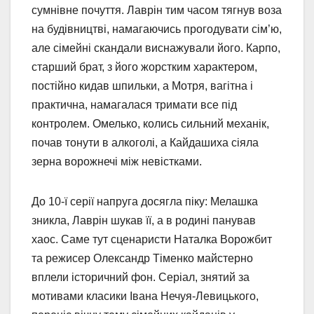
сумнівне почуття. Лаврін тим часом тягнув воза
на будівництві, намагаючись прогодувати сім’ю,
але сімейні скандали виснажували його. Карпо,
старший брат, з його жорстким характером,
постійно кидав шпильки, а Мотря, вагітна і
практична, намагалася тримати все під
контролем. Омелько, колись сильний механік,
почав тонути в алкоголі, а Кайдашиха сіяла
зерна ворожнечі між невістками.
До 10-ї серії напруга досягла піку: Мелашка
зникла, Лаврін шукав її, а в родині панував
хаос. Саме тут сценаристи Наталка Ворожбит
та режисер Олександр Тіменко майстерно
вплели історичний фон. Серіал, знятий за
мотивами класики Івана Нечуя-Левицького,