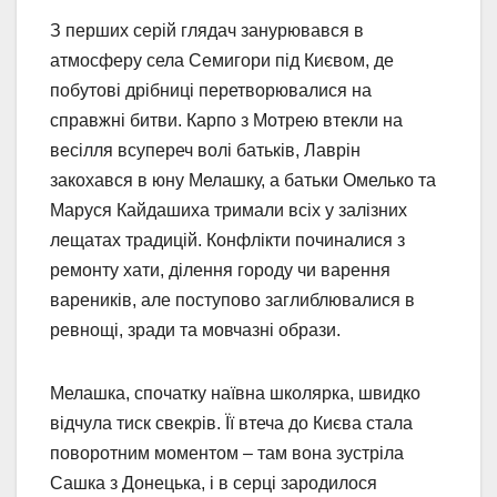
З перших серій глядач занурювався в
атмосферу села Семигори під Києвом, де
побутові дрібниці перетворювалися на
справжні битви. Карпо з Мотрею втекли на
весілля всупереч волі батьків, Лаврін
закохався в юну Мелашку, а батьки Омелько та
Маруся Кайдашиха тримали всіх у залізних
лещатах традицій. Конфлікти починалися з
ремонту хати, ділення городу чи варення
вареників, але поступово заглиблювалися в
ревнощі, зради та мовчазні образи.
Мелашка, спочатку наївна школярка, швидко
відчула тиск свекрів. Її втеча до Києва стала
поворотним моментом – там вона зустріла
Сашка з Донецька, і в серці зародилося