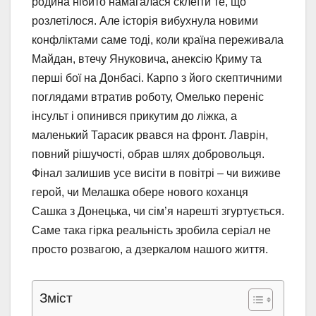
родина нібито намагалася склеїти те, що
розлетілося. Але історія вибухнула новими
конфліктами саме тоді, коли країна переживала
Майдан, втечу Януковича, анексію Криму та
перші бої на Донбасі. Карпо з його скептичними
поглядами втратив роботу, Омелько переніс
інсульт і опинився прикутим до ліжка, а
маленький Тарасик рвався на фронт. Лаврін,
повний рішучості, обрав шлях добровольця.
Фінал залишив усе висіти в повітрі – чи виживе
герой, чи Мелашка обере нового коханця
Сашка з Донецька, чи сім’я нарешті згуртується.
Саме така гірка реальність зробила серіал не
просто розвагою, а дзеркалом нашого життя.
Зміст