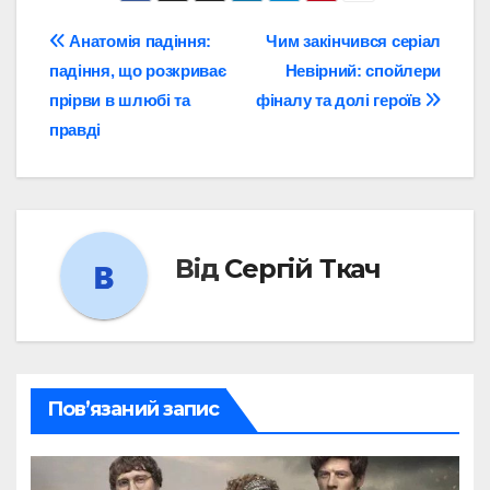
Навігація
Анатомія падіння:
Чим закінчився серіал
падіння, що розкриває
Невірний: спойлери
записів
прірви в шлюбі та
фіналу та долі героїв
правді
Від
Сергій Ткач
Пов’язаний запис