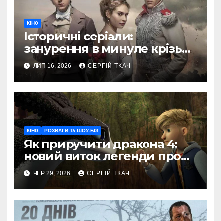
КІНО
Історичні серіали:
занурення в минуле крізь
призму сучасного кіно
ЛИП 16, 2026
СЕРГІЙ ТКАЧ
КІНО
РОЗВАГИ ТА ШОУ-БІЗ
Як приручити дракона 4:
новий виток легенди про
Гикавку та Беззубика
ЧЕР 29, 2026
СЕРГІЙ ТКАЧ