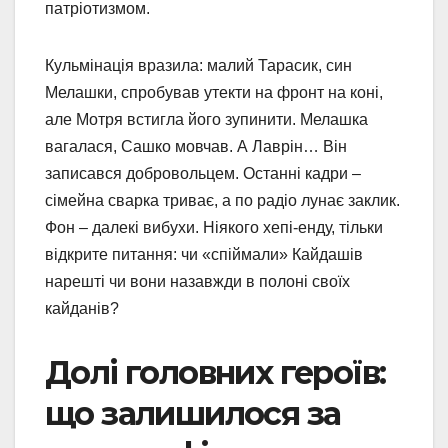
патріотизмом.
Кульмінація вразила: малий Тарасик, син
Мелашки, спробував утекти на фронт на коні,
але Мотря встигла його зупинити. Мелашка
вагалася, Сашко мовчав. А Лаврін… Він
записався добровольцем. Останні кадри –
сімейна сварка триває, а по радіо лунає заклик.
Фон – далекі вибухи. Ніякого хепі-енду, тільки
відкрите питання: чи «спіймали» Кайдашів
нарешті чи вони назавжди в полоні своїх
кайданів?
Долі головних героїв:
що залишилося за