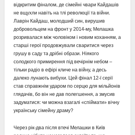
відкритим фіналом, де сімейні чвари Кайдашів
не вщухли навіть на тлі революції та війни.
Лаврін Кайдаш, молодший син, вирушив
добровольцем на фронт у 2014-му, Мелашка
розривалася між чоловіком і новим коханням, а
старші герої продовжували сваритися через
грушу в саду та дрібні образи. Ніякого
солодкого примирення під вечірнім небом –
тільки радіо в ефірі кличе на війну, а десь
далеко лунають вибухи. Цей фінал 12-ї серії
став справжнім ударом по серцю для мільйонів
глядачів, бо він не дав полегшення, а змусив
задуматися: чи можна взагалі «спіймати» вічну
українську сімейну драму?
Через рік-два після втечі Мелашки в Київ