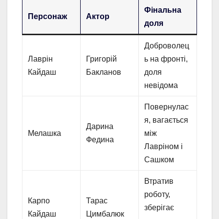
Фінальна
Персонаж
Актор
доля
Доброволец
Лаврін
Григорій
ь на фронті,
Кайдаш
Бакланов
доля
невідома
Повернулас
я, вагається
Дарина
Мелашка
між
Федина
Лавріном і
Сашком
Втратив
роботу,
Карпо
Тарас
зберігає
Кайдаш
Цимбалюк