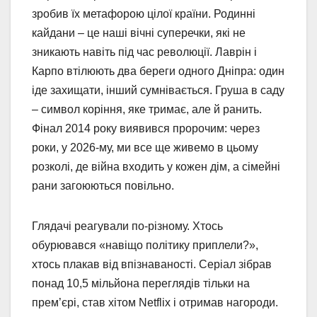
зробив їх метафорою цілої країни. Родинні
кайдани – це наші вічні суперечки, які не
зникають навіть під час революції. Лаврін і
Карпо втілюють два береги одного Дніпра: один
іде захищати, інший сумнівається. Груша в саду
– символ коріння, яке тримає, але й ранить.
Фінал 2014 року виявився пророчим: через
роки, у 2026-му, ми все ще живемо в цьому
розколі, де війна входить у кожен дім, а сімейні
рани загоюються повільно.
Глядачі реагували по-різному. Хтось
обурювався «навіщо політику приплели?»,
хтось плакав від впізнаваності. Серіал зібрав
понад 10,5 мільйона переглядів тільки на
прем’єрі, став хітом Netflix і отримав нагороди.