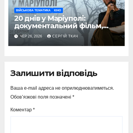
ВІЙСЬКОВА ТЕМАТИКА
КІНО
20 днів у Маріуполі:
документальний фільм,
який став голосом правди
ЧЕР 26, 2026
СЕРГІЙ ТКАЧ
Залишити відповідь
Ваша e-mail адреса не оприлюднюватиметься.
Обов’язкові поля позначені
*
Коментар
*