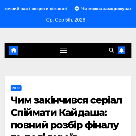
Перейти
і секрети ніжності
Чи можна заморожувати сир: повний г
до
Ср. Сер 5th, 2026
контенту
КІНО
Чим закінчився серіал
Спіймати Кайдаша:
повний розбір фіналу