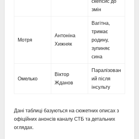
скепсис до
змін
Вагітна,
тримає
Антоніна
Мотря
родину,
Хижняк
зупиняє
сина
Паралізован
Віктор
Омелько
ий після
Жданов
інсульту
Дані таблиці базуються на сюжетних описах з
офіційних анонсів каналу СТБ та детальних
оглядах.