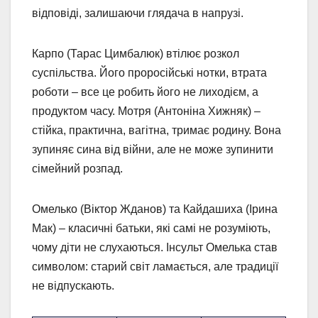
відповіді, залишаючи глядача в напрузі.
Карпо (Тарас Цимбалюк) втілює розкол
суспільства. Його проросійські нотки, втрата
роботи – все це робить його не лиходієм, а
продуктом часу. Мотря (Антоніна Хижняк) –
стійка, практична, вагітна, тримає родину. Вона
зупиняє сина від війни, але не може зупинити
сімейний розпад.
Омелько (Віктор Жданов) та Кайдашиха (Ірина
Мак) – класичні батьки, які самі не розуміють,
чому діти не слухаються. Інсульт Омелька став
символом: старий світ ламається, але традиції
не відпускають.