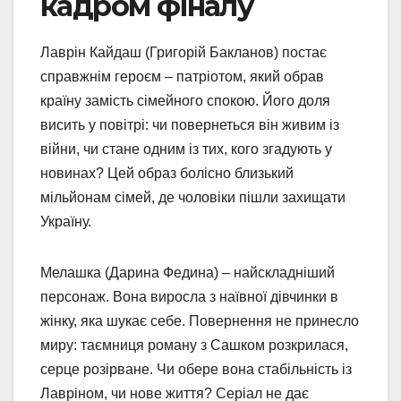
кадром фіналу
Лаврін Кайдаш (Григорій Бакланов) постає
справжнім героєм – патріотом, який обрав
країну замість сімейного спокою. Його доля
висить у повітрі: чи повернеться він живим із
війни, чи стане одним із тих, кого згадують у
новинах? Цей образ болісно близький
мільйонам сімей, де чоловіки пішли захищати
Україну.
Мелашка (Дарина Федина) – найскладніший
персонаж. Вона виросла з наївної дівчинки в
жінку, яка шукає себе. Повернення не принесло
миру: таємниця роману з Сашком розкрилася,
серце розірване. Чи обере вона стабільність із
Лавріном, чи нове життя? Серіал не дає