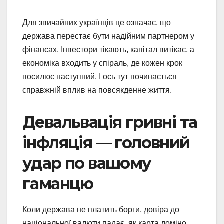
Для звичайних українців це означає, що
держава перестає бути надійним партнером у
фінансах. Інвестори тікають, капітал витікає, а
економіка входить у спіраль, де кожен крок
посилює наступний. І ось тут починається
справжній вплив на повсякденне життя.
Девальвація гривні та
інфляція — головний
удар по вашому
гаманцю
Коли держава не платить борги, довіра до
національної валюти падає, як карта доміно.