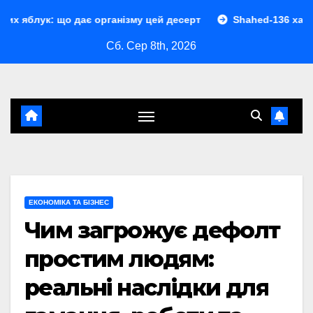
Перейти
о дає організму цей десерт
Shahed-136 характеристики: 
до
Сб. Сер 8th, 2026
контенту
ЕКОНОМІКА ТА БІЗНЕС
Чим загрожує дефолт
простим людям:
реальні наслідки для