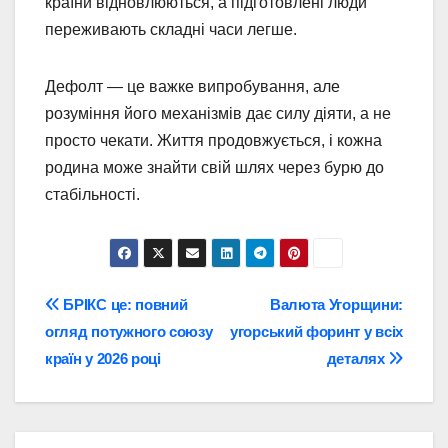
країни відновлюються, а підготовлені люди
переживають складні часи легше.
Дефолт — це важке випробування, але
розуміння його механізмів дає силу діяти, а не
просто чекати. Життя продовжується, і кожна
родина може знайти свій шлях через бурю до
стабільності.
Навігація
БРІКС це: повний
Валюта Угорщини:
огляд потужного союзу
угорський форинт у всіх
записів
країн у 2026 році
деталях