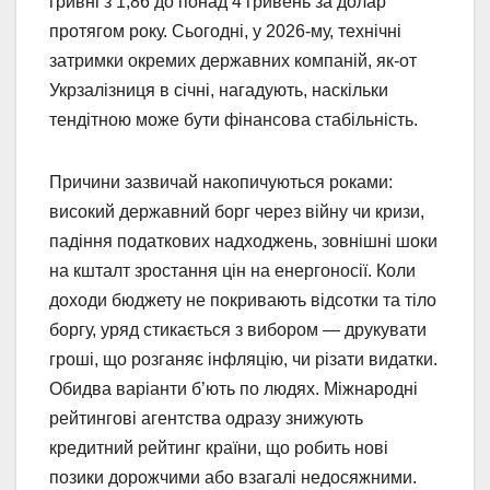
гривні з 1,86 до понад 4 гривень за долар
протягом року. Сьогодні, у 2026-му, технічні
затримки окремих державних компаній, як-от
Укрзалізниця в січні, нагадують, наскільки
тендітною може бути фінансова стабільність.
Причини зазвичай накопичуються роками:
високий державний борг через війну чи кризи,
падіння податкових надходжень, зовнішні шоки
на кшталт зростання цін на енергоносії. Коли
доходи бюджету не покривають відсотки та тіло
боргу, уряд стикається з вибором — друкувати
гроші, що розганяє інфляцію, чи різати видатки.
Обидва варіанти б’ють по людях. Міжнародні
рейтингові агентства одразу знижують
кредитний рейтинг країни, що робить нові
позики дорожчими або взагалі недосяжними.