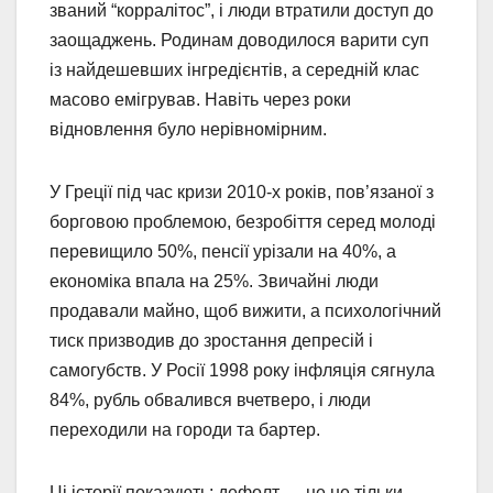
званий “корралітос”, і люди втратили доступ до
заощаджень. Родинам доводилося варити суп
із найдешевших інгредієнтів, а середній клас
масово емігрував. Навіть через роки
відновлення було нерівномірним.
У Греції під час кризи 2010-х років, пов’язаної з
борговою проблемою, безробіття серед молоді
перевищило 50%, пенсії урізали на 40%, а
економіка впала на 25%. Звичайні люди
продавали майно, щоб вижити, а психологічний
тиск призводив до зростання депресій і
самогубств. У Росії 1998 року інфляція сягнула
84%, рубль обвалився вчетверо, і люди
переходили на городи та бартер.
Ці історії показують: дефолт — це не тільки