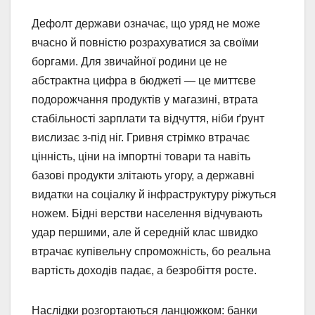
Дефолт держави означає, що уряд не може
вчасно й повністю розрахуватися за своїми
боргами. Для звичайної родини це не
абстрактна цифра в бюджеті — це миттєве
подорожчання продуктів у магазині, втрата
стабільності зарплати та відчуття, ніби ґрунт
вислизає з-під ніг. Гривня стрімко втрачає
цінність, ціни на імпортні товари та навіть
базові продукти злітають угору, а державні
видатки на соціалку й інфраструктуру ріжуться
ножем. Бідні верстви населення відчувають
удар першими, але й середній клас швидко
втрачає купівельну спроможність, бо реальна
вартість доходів падає, а безробіття росте.
Наслідки розгортаються ланцюжком: банки