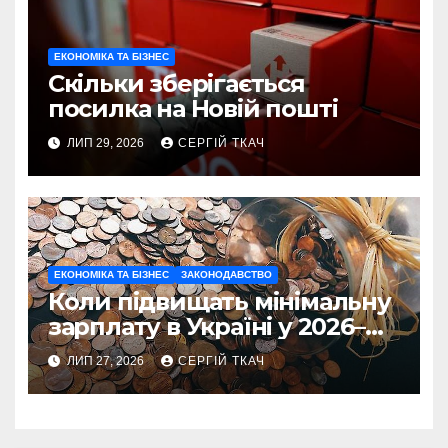
ЕКОНОМІКА ТА БІЗНЕС
Скільки зберігається
посилка на Новій пошті
ЛИП 29, 2026
СЕРГІЙ ТКАЧ
ЕКОНОМІКА ТА БІЗНЕС
ЗАКОНОДАВСТВО
Коли підвищать мінімальну
зарплату в Україні у 2026–
2027 роках
ЛИП 27, 2026
СЕРГІЙ ТКАЧ