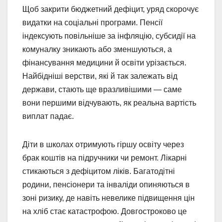
Щоб закрити бюджетний дефіцит, уряд скорочує
видатки на соціальні програми. Пенсії
індексують повільніше за інфляцію, субсидії на
комуналку зникають або зменшуються, а
фінансування медицини й освіти урізається.
Найбідніші верстви, які й так залежать від
держави, стають ще вразливішими — саме
вони першими відчувають, як реальна вартість
виплат падає.
Діти в школах отримують гіршу освіту через
брак коштів на підручники чи ремонт. Лікарні
стикаються з дефіцитом ліків. Багатодітні
родини, пенсіонери та інваліди опиняються в
зоні ризику, де навіть невелике підвищення цін
на хліб стає катастрофою. Довгостроково це