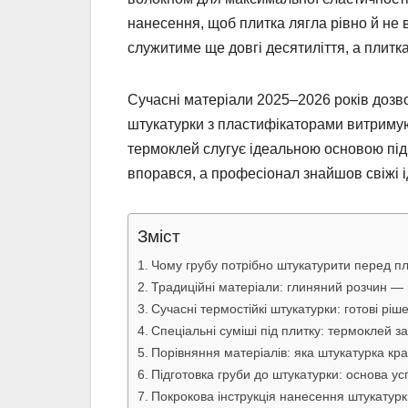
нанесення, щоб плитка лягла рівно й не в
служитиме ще довгі десятиліття, а плитк
Сучасні матеріали 2025–2026 років дозво
штукатурки з пластифікаторами витримую
термоклей слугує ідеальною основою під 
впорався, а професіонал знайшов свіжі і
Зміст
Чому грубу потрібно штукатурити перед п
Традиційні матеріали: глиняний розчин —
Сучасні термостійкі штукатурки: готові рі
Спеціальні суміші під плитку: термоклей з
Порівняння матеріалів: яка штукатурка кр
Підготовка груби до штукатурки: основа ус
Покрокова інструкція нанесення штукатурк