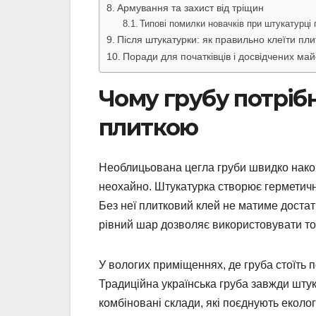
Армування та захист від тріщин
Типові помилки новачків при штукатурці 
Після штукатурки: як правильно клеїти пли
Поради для початківців і досвідчених май
Чому грубу потріб
плиткою
Необлицьована цегла груби швидко накоп
неохайно. Штукатурка створює герметичн
Без неї плитковий клей не матиме достатнь
рівний шар дозволяє використовувати то
У вологих приміщеннях, де груба стоїть п
Традиційна українська груба завжди шту
комбіновані склади, які поєднують еколог