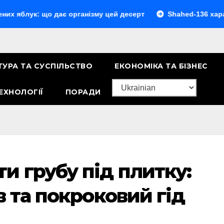
: що дає організму цей десерт
Shahed-136 характеристи
ТУРА ТА СУСПІЛЬСТВО
ЕКОНОМІКА ТА БІЗНЕС
ЕХНОЛОГІЇ
ПОРАДИ
и грубу під плитку:
в та покроковий гід