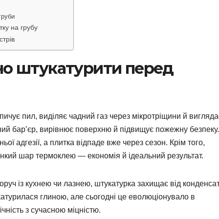
груби
тку на грубу
стрів
но штукатурити перед
ичує пил, виділяє чадний газ через мікротріщини й вигляда
ий бар’єр, вирівнює поверхню й підвищує пожежну безпеку.
ої адгезії, а плитка відпаде вже через сезон. Крім того,
нкий шар термоклею — економія й ідеальний результат.
оруч із кухнею чи лазнею, штукатурка захищає від конденсат
катурилася глиною, але сьогодні це еволюціонувало в
ічність з сучасною міцністю.