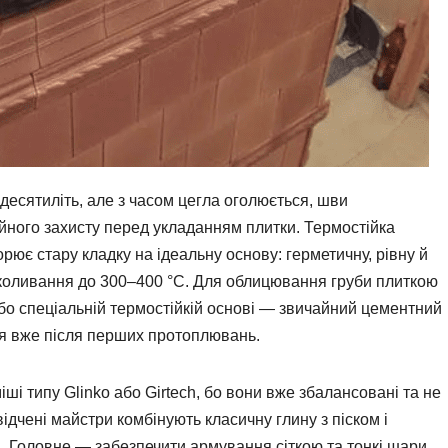
 десятиліть, але з часом цегла оголюється, шви
ійного захисту перед укладанням плитки. Термостійка
рює стару кладку на ідеальну основу: герметичну, рівну й
 коливання до 300–400 °C. Для облицювання груби плиткою
бо спеціальній термостійкій основі — звичайний цементний
ся вже після перших протоплювань.
іші типу Glinko або Girtech, бо вони вже збалансовані та не
ідчені майстри комбінують класичну глину з піском і
. Головне — забезпечити армування сіткою та тонкі шари