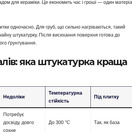
адом для кераміки. Це економить час і гроші — один матері
итки одночасно. Для груб, що сильно нагріваються, такий
айну штукатурку. Після висихання поверхня готова до
ого ґрунтування.
алів: яка штукатурка краща
Температурна
Недоліки
Під плитку
стійкість
Потребує
досвіду, довго
До 300 °C
Так, як база
сохне