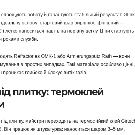
в спрощують роботу й гарантують стабільний результат. Glin
ь ідеальну основу: стартовий шар вирівнює, фінішний —
C і легко наноситься навіть на нерівну цеглу. Ціни стартують
ся роками служби.
ходять Refractories OMK-1 або Armierungsputz Rath — вони
мування в простих випадках. Такі матеріали особливо цінні,
 проникає глибоко й блокує витік газів.
під плитку: термоклей
и
під плитку, майстри переходять на термостійкий клей Girtec
18. Він працює як штукатурка: наноситься шаром 3–5 мм,