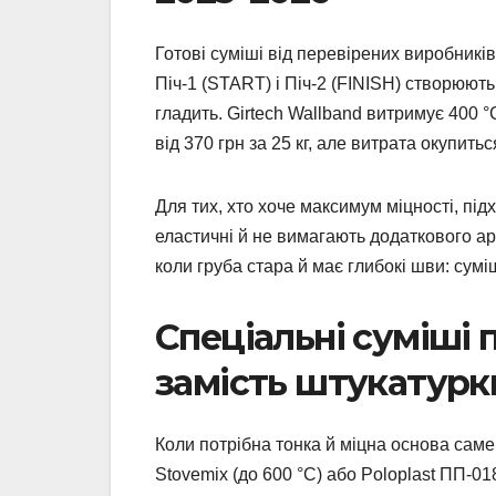
Готові суміші від перевірених виробникі
Піч-1 (START) і Піч-2 (FINISH) створюют
гладить. Girtech Wallband витримує 400 °
від 370 грн за 25 кг, але витрата окупить
Для тих, хто хоче максимум міцності, під
еластичні й не вимагають додаткового ар
коли груба стара й має глибокі шви: суміш
Спеціальні суміші 
замість штукатурк
Коли потрібна тонка й міцна основа саме 
Stovemix (до 600 °C) або Poloplast ПП-0