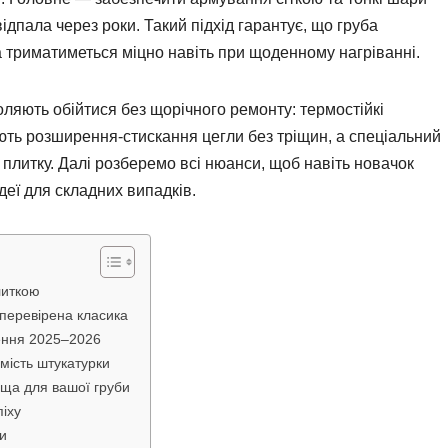
ідпала через роки. Такий підхід гарантує, що груба
а триматиметься міцно навіть при щоденному нагріванні.
ляють обійтися без щорічного ремонту: термостійкі
ть розширення-стискання цегли без тріщин, а спеціальний
плитку. Далі розберемо всі нюанси, щоб навіть новачок
деї для складних випадків.
литкою
 перевірена класика
шення 2025–2026
амість штукатурки
аща для вашої груби
піху
и