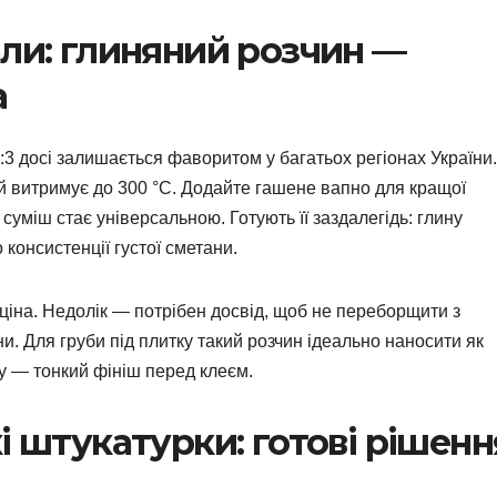
али: глиняний розчин —
а
1:3 досі залишається фаворитом у багатьох регіонах України.
й витримує до 300 °C. Додайте гашене вапно для кращої
 суміш стає універсальною. Готують її заздалегідь: глину
консистенції густої сметани.
 ціна. Недолік — потрібен досвід, щоб не переборщити з
и. Для груби під плитку такий розчин ідеально наносити як
у — тонкий фініш перед клеєм.
і штукатурки: готові рішенн