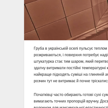
Груба в українській оселі пульсує теплом
розкриваються, і поверхня потребує над
штукатурка стає тим шаром, який перетво
здатну витримати постійні температурні
найкраще підходять суміші на глиняній а
розчин тут не витримає й почне тріскати
Початківці часто обирають готові сухі сум
вимагають точних пропорцій вручну. Досв
волокном для максимальної еластичності