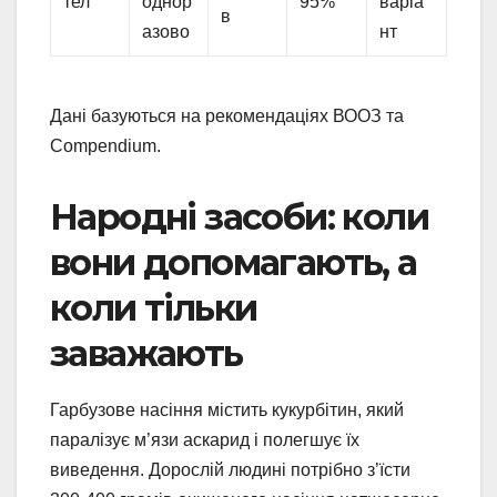
тел
однор
95%
варіа
в
азово
нт
Дані базуються на рекомендаціях ВООЗ та
Compendium.
Народні засоби: коли
вони допомагають, а
коли тільки
заважають
Гарбузове насіння містить кукурбітин, який
паралізує м’язи аскарид і полегшує їх
виведення. Дорослій людині потрібно з’їсти