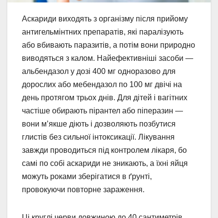
Аскариди виходять з організму після прийому
антигельмінтних препаратів, які паралізують
або вбивають паразитів, а потім вони природно
виводяться з калом. Найефективніші засоби —
альбендазол у дозі 400 мг одноразово для
дорослих або мебендазол по 100 мг двічі на
день протягом трьох днів. Для дітей і вагітних
частіше обирають пірантел або піперазин —
вони м’якше діють і дозволяють позбутися
глистів без сильної інтоксикації. Лікування
завжди проводиться під контролем лікаря, бо
самі по собі аскариди не зникають, а їхні яйця
можуть роками зберігатися в ґрунті,
провокуючи повторне зараження.
Ці круглі черви довжиною до 40 сантиметрів