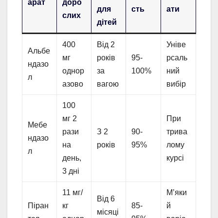
арат
доро
для
сть
ати
слих
дітей
400
Від 2
Уніве
Альбе
мг
років
95-
рсаль
ндазо
однор
за
100%
ний
л
азово
вагою
вибір
100
мг 2
При
Мебе
рази
З 2
90-
трива
ндазо
на
років
95%
лому
л
день,
курсі
3 дні
11 мг/
М’яки
Від 6
Піран
кг
85-
й
місяці