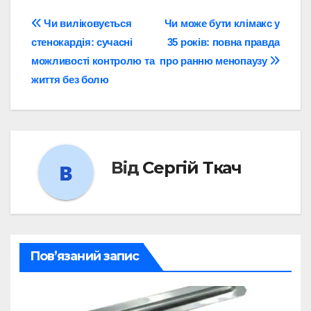
Навігація
Чи виліковується
Чи може бути клімакс у
стенокардія: сучасні
35 років: повна правда
записів
можливості контролю та
про ранню менопаузу
життя без болю
Від
Сергій Ткач
Пов’язаний запис