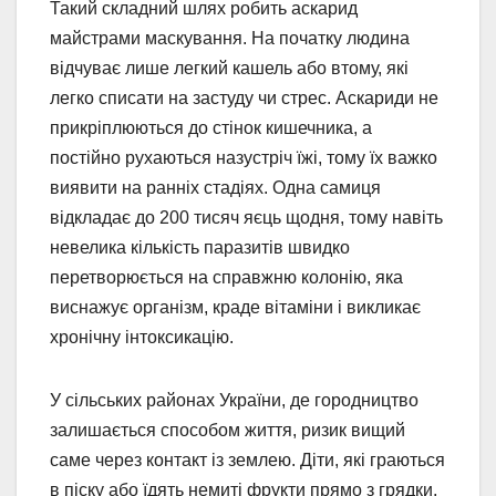
Такий складний шлях робить аскарид
майстрами маскування. На початку людина
відчуває лише легкий кашель або втому, які
легко списати на застуду чи стрес. Аскариди не
прикріплюються до стінок кишечника, а
постійно рухаються назустріч їжі, тому їх важко
виявити на ранніх стадіях. Одна самиця
відкладає до 200 тисяч яєць щодня, тому навіть
невелика кількість паразитів швидко
перетворюється на справжню колонію, яка
виснажує організм, краде вітаміни і викликає
хронічну інтоксикацію.
У сільських районах України, де городництво
залишається способом життя, ризик вищий
саме через контакт із землею. Діти, які граються
в піску або їдять немиті фрукти прямо з грядки,