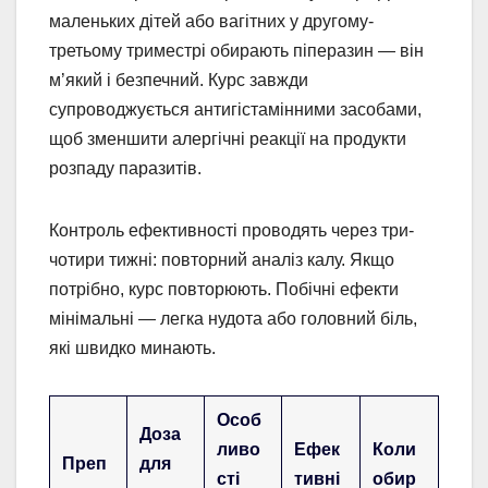
маленьких дітей або вагітних у другому-
третьому триместрі обирають піперазин — він
м’який і безпечний. Курс завжди
супроводжується антигістамінними засобами,
щоб зменшити алергічні реакції на продукти
розпаду паразитів.
Контроль ефективності проводять через три-
чотири тижні: повторний аналіз калу. Якщо
потрібно, курс повторюють. Побічні ефекти
мінімальні — легка нудота або головний біль,
які швидко минають.
Особ
Доза
ливо
Ефек
Коли
Преп
для
сті
тивні
обир