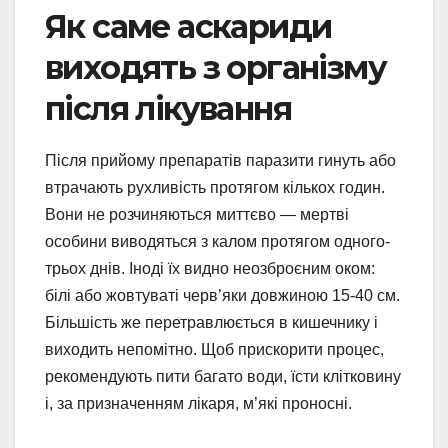
Як саме аскариди
виходять з організму
після лікування
Після прийому препаратів паразити гинуть або
втрачають рухливість протягом кількох годин.
Вони не розчиняються миттєво — мертві
особини виводяться з калом протягом одного-
трьох днів. Іноді їх видно неозброєним оком:
білі або жовтуваті черв’яки довжиною 15-40 см.
Більшість же перетравлюється в кишечнику і
виходить непомітно. Щоб прискорити процес,
рекомендують пити багато води, їсти клітковину
і, за призначенням лікаря, м’які проносні.