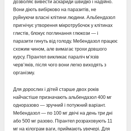
дозволяє вивести аскариди швидко і надійно.
Вони діють вибірково на паразитів, не
руйнуючи власні клітини людини. Альбендазол
пригнічує утворення мікротрубочок у клітинах
глистів, блокує поглинання глюкози — і
паразити гинуть від голоду. Мебендазол працює
схожим чином, але вимагає трохи довшого
курсу. Пірантел викликає параліч м’язів
черв’яків, після чого вони легко виходять з
організму.
Для дорослих і дітей старше двох років
найчастіше призначають альбендазол 400 мг
одноразово — зручний і потужний варіант.
Мебендазол — по 100 мг двічі на день три дні
або 500 мг разово. Пірантел розраховують 11
мг на кілограм ваги, приймають увечері. Для