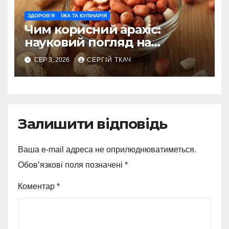
ЗДОРОВ’Я
ЇЖА ТА КУЛІНАРІЯ
Чим корисний арахіс:
науковий погляд на
поживну цінність
СЕР 3, 2026
СЕРГІЙ ТКАЧ
Залишити відповідь
Ваша e-mail адреса не оприлюднюватиметься.
Обов’язкові поля позначені
*
Коментар
*