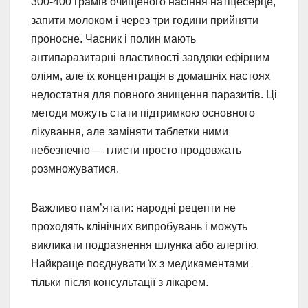
300-400 грамів очищеного насіння натщесерце,
запити молоком і через три години прийняти
проносне. Часник і полин мають
антипаразитарні властивості завдяки ефірним
оліям, але їх концентрація в домашніх настоях
недостатня для повного знищення паразитів. Ці
методи можуть стати підтримкою основного
лікування, але заміняти таблетки ними
небезпечно — глисти просто продовжать
розмножуватися.
Важливо пам’ятати: народні рецепти не
проходять клінічних випробувань і можуть
викликати подразнення шлунка або алергію.
Найкраще поєднувати їх з медикаментами
тільки після консультації з лікарем.