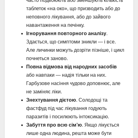
часто подвоюють або зменшують кількість
таблеток «на око», що призводить або до
неповного лікування, або до зайвого
навантаження на печінку.
Ігнорування повторного аналізу
.
Здається, що симптоми зникли — і все.
Але личинки можуть дозріти пізніше, і цикл
почнеться заново.
Повна відмова від народних засобів
або навпаки — надія тільки на них.
Гарбузове насіння чудово доповнює, але
не заміняє ліки.
Знехтування дієтою
. Солодощі та
фастфуд під час лікування годують
паразитів і посилюють інтоксикацію.
Забуття про всю сім’ю
. Якщо лікується
лише одна людина, решта може бути