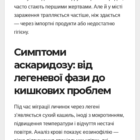
часто стають першими жертвами. Але й у місті
зараження трапляється частіше, ніж здається
— через імпортні продукти або недостатню
гігієну.
Симптоми
аскаридозу: від
легеневої фази до
кишкових проблем
Під час міграції личинок через легені
з’являється сухий кашель, іноді з мокротинням,
підвищення температури і відчуття нестачі
повітря. Аналіз крові показує еозинофілію —