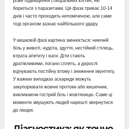
різке підвищення спеціальних клітин, які
борються з паразитами. Ця фаза триває 10-14
днів і часто проходить непоміченою, але саме
тоді організм зазнає найбільшого удару.
У кишковій фазі картина змінюється: ниючий
біль у животі, нудота, здуття, нестійкий стілець,
втрата апетиту і ваги. Діти стають
дратівливими, погано сплять, а дорослі
відчувають постійну втому і зниження імунітету.
У важких випадках аскариди можуть
закупорювати жовчні протоки або кишечник,
викликаючи гострий біль і жовтяницю. Саме ці
моменти змушують людей нарешті звернутися
до лікаря.
Діагностика: як точно