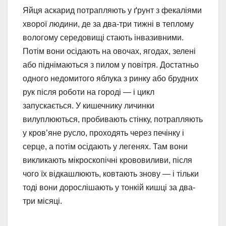
Яйця аскарид потрапляють у ґрунт з фекаліями
хворої людини, де за два-три тижні в теплому
вологому середовищі стають інвазивними.
Потім вони осідають на овочах, ягодах, зелені
або піднімаються з пилом у повітря. Достатньо
одного недомитого яблука з ринку або брудних
рук після роботи на городі — і цикл
запускається. У кишечнику личинки
вилуплюються, пробивають стінку, потрапляють
у кров’яне русло, проходять через печінку і
серце, а потім осідають у легенях. Там вони
викликають мікроскопічні крововиливи, після
чого їх відкашлюють, ковтають знову — і тільки
тоді вони дорослішають у тонкій кишці за два-
три місяці.