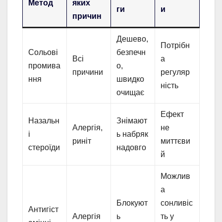
Метод
яких
ги
и
причин
Дешево,
Потрібн
Сольові
безпечн
Всі
а
промива
о,
причини
регуляр
ння
швидко
ність
очищає
Ефект
Назальн
Знімают
Алергія,
не
і
ь набряк
риніт
миттєви
стероїди
надовго
й
Можлив
а
Блокуют
сонливіс
Антигіст
Алергія
ь
ть у