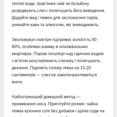
теплої води, трав’яних чаїв чи бульйону
розріджують слиз і полегшують його виведення.
Додайте мед і лимон для заспокоєння горла,
уникайте кави та алкоголю, які зневоднюють.
Зволожувач повітря підтримує вологість 40-
60%, особливо взимку в опалювальних
квартирах. Парові інгаляції над гарячою водою
з м’ятою розслаблюють слизову і полегшують
дихання. Підніміть голову ліжка на 15-20
сантиметрів — слиз не накопичуватиметься
вночі.
Найпотужніший домашній метод —
промивання носа. Приготуйте розчин: чайна
ложка кухонної солі без добавок і щіпка соди на