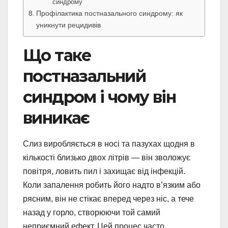
синдрому
Профілактика постназального синдрому: як
уникнути рецидивів
Що таке
постназальний
синдром і чому він
виникає
Слиз виробляється в носі та пазухах щодня в
кількості близько двох літрів — він зволожує
повітря, ловить пил і захищає від інфекцій.
Коли запалення робить його надто в’язким або
рясним, він не стікає вперед через ніс, а тече
назад у горло, створюючи той самий
неприємний ефект. Цей процес часто