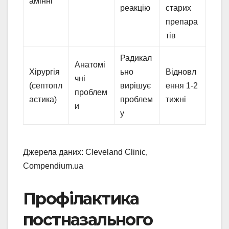
амінні
реакцію
старих
препара
тів
Радикал
Анатомі
Хірургія
ьно
Відновл
чні
(септопл
вирішує
ення 1-2
проблем
астика)
проблем
тижні
и
у
Джерела даних: Cleveland Clinic,
Compendium.ua
Профілактика
постназального