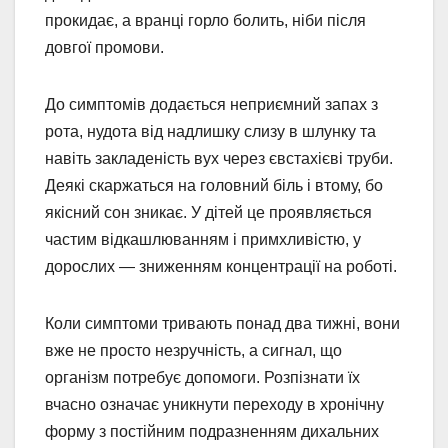
прокидає, а вранці горло болить, ніби після
довгої промови.
До симптомів додається неприємний запах з
рота, нудота від надлишку слизу в шлунку та
навіть закладеність вух через євстахієві труби.
Деякі скаржаться на головний біль і втому, бо
якісний сон зникає. У дітей це проявляється
частим відкашлюванням і примхливістю, у
дорослих — зниженням концентрації на роботі.
Коли симптоми тривають понад два тижні, вони
вже не просто незручність, а сигнал, що
організм потребує допомоги. Розпізнати їх
вчасно означає уникнути переходу в хронічну
форму з постійним подразненням дихальних