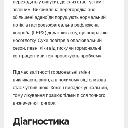
переходять у синусит, де слиз стає густим і
зеленим. Викривлена перегородка або
збільшені аденоїди порушують нормальний
потік, а гастроезофагеальна рефлюксна
хвороба (ГЕРХ) додає кислоту, що подразнює
носоглотку. Сухе повітря в опалювальний
сезон, певні ліки від тиску чи гормональні
контрацептиви теж провокують проблему.
Під час вагітності гормональні зміни
викликають риніт, а в похилому віці слизова
стає чутливішою. Кожен випадок унікальний,
тому лікування працює тільки після точного
визначення тригера.
Діагностика