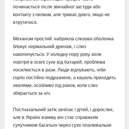
починається після звичайної застуди або
контакту з пилком, але триває довго, якщо не
втрутитися.
Механізм простий: набрякла слизова оболонка
блокує нормальний дренаж, і слиз
накопичується. У холодну пору року, коли
повітря в оселі сухе від батарей, проблема
посилюється в рази. Люди відчувають, ніби
горло постійно подразнене, а кашель приходить
хвилями, особливо під ранок, коли слиз
збирається за ніч.
Постназальний затік зачіпає і дітей, і дорослих,
але в Україні взимку він стає справжнім
супутником багатьох через сухе опалювальне