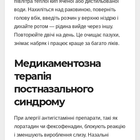
півлітра теплої кип’яченої або дистильованої
води. Нахиліться над раковиною, поверніть
голову вбік, введіть розчин у верхню ніздрю і
дихайте ротом — рідина вийде через іншу.
Повторюйте двічі на день. Це очищає пазухи,
знімає набряк і працює краще за багато ліків.
Медикаментозна
терапія
постназального
синдрому
При алергії антигістамінні препарати, такі як
лоратадин чи фексофенадин, блокують реакцію
і зменшують вироблення слизу. Назальні