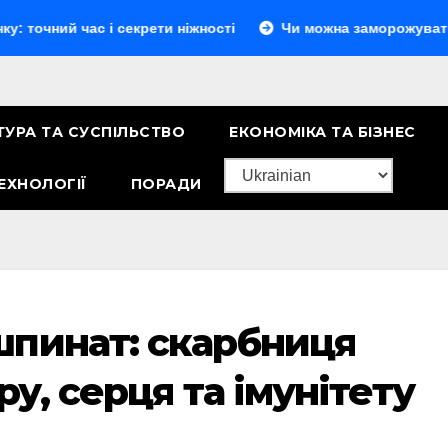
час і секрети ніжності
Чи можна заморожувати сир: повн
ТУРА ТА СУСПІЛЬСТВО
ЕКОНОМІКА ТА БІЗНЕС
ЕХНОЛОГІЇ
ПОРАДИ
шпинат: скарбниця
ру, серця та імунітету