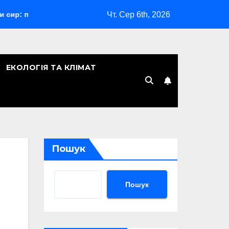
Чт. Сер 6th, 2026
ий гід з порадами
Відпустка за сімейними обставинами
ЕКОЛОГІЯ ТА КЛІМАТ
Пошук
Пошук