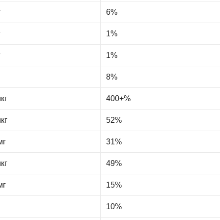
г
6%
г
1%
г
1%
8%
кг
400+%
кг
52%
мг
31%
кг
49%
мг
15%
10%