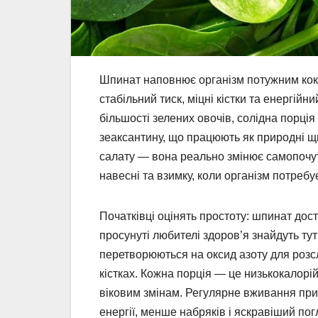
Шпинат наповнює організм потужним кокт
стабільний тиск, міцні кістки та енергійни
більшості зелених овочів, солідна порція
зеаксантину, що працюють як природні щит
салату — вона реально змінює самопочут
навесні та взимку, коли організм потребу
Початківці оцінять простоту: шпинат дос
просунуті любителі здоров’я знайдуть тут
перетворюються на оксид азоту для розсл
кістках. Кожна порція — це низькокалорі
віковим змінам. Регулярне вживання прин
енергії, менше набряків і яскравіший пог