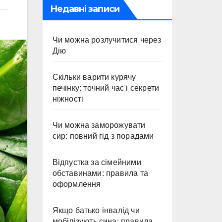
Недавні записи
Чи можна розлучитися через
Дію
Скільки варити курячу
печінку: точний час і секрети
ніжності
Чи можна заморожувати
сир: повний гід з порадами
Відпустка за сімейними
обставинами: правила та
оформлення
Якщо батько інвалід чи
мобілізують сина: правила