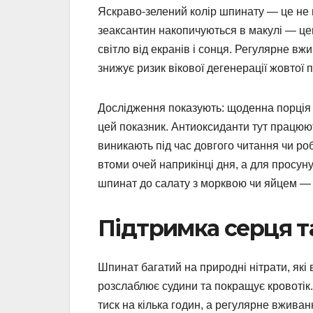
Яскраво-зелений колір шпинату — це не п
зеаксантин накопичуються в макулі — цен
світло від екранів і сонця. Регулярне в
знижує ризик вікової дегенерації жовтої 
Дослідження показують: щоденна порція 
цей показник. Антиоксиданти тут працюют
виникають під час довгого читання чи ро
втоми очей наприкінці дня, а для просун
шпинат до салату з морквою чи яйцем — 
Підтримка серця та 
Шпинат багатий на природні нітрати, які
розслаблює судини та покращує кровотік.
тиск на кілька годин, а регулярне вживан