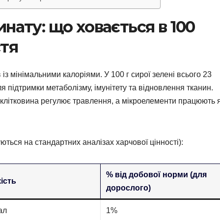
нату: що ховається в 100
стя
з мінімальними калоріями. У 100 г сирої зелені всього 23
я підтримки метаболізму, імунітету та відновлення тканин.
, клітковина регулює травлення, а мікроелементи працюють 
уються на стандартних аналізах харчової цінності):
% від добової норми (для
кість
дорослого)
ал
1%