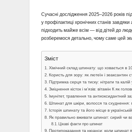
Сучасні дослідження 2025–2026 років пі
у профілактиці хронічних станів завдяки 
підходить майже всім — від дітей до люд
розберемося детально, чому саме цей зе
Зміст
Хімічний склад шпинату: що ховається в 1
Користь для зору: як лютеїн і зеаксантин
Підтримка серця та тиску: нітрати та калій у
Зміцнення кісток і м’язів: вітамін К як голо
Імунітет, травлення та антиоксидантний за
Шпинат для шкіри, волосся та схуднення:
Історія шпинату та його місце в українській
Як правильно вживати шпинат: сирий чи в
Цікаві факти про шпинат
Протипоказання та нюанси: коли шпинат 