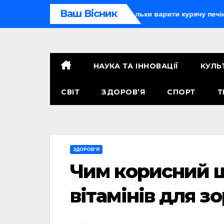
Перейти
Ваш Вісник
читися через Дію
Скільки варити курячу печінку: точний 
до
контенту
НАУКА ТА ІННОВАЦІЇ
КУЛЬ
СВІТ
ЗДОРОВ’Я
СПОРТ
Т
ЗДОРОВ’Я
Чим корисний 
вітамінів для зо