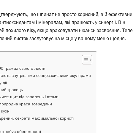
дтверджують, що шпинат не просто корисний, а й ефективни
антиоксидантам і мінералам, які працюють у синергії. Він
ей похилого віку, якщо враховувати нюанси засвоєння. Теп
лений листок заслуговує на місце у вашому меню щодня.
00 грамах свіжого листя
 стають внутрішніми сонцезахисними окулярами
 дії
вний гравець
хист: щит від запалень і втоми
 природна краса зсередини
 кухні
арений, секрети максимальної користі
потребує обережності