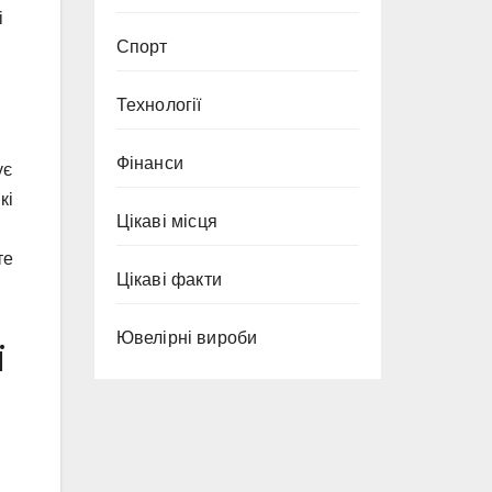
і
Спорт
Технології
Фінанси
ує
кі
Цікаві місця
те
Цікаві факти
Ювелірні вироби
ї