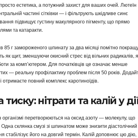
росто естетика, а потужний захист для ваших очей. Лютеїн 
тральній частині сітківки — і фільтрують шкідливе синє
живання підвищує густину макулярного пігменту, що прямо
плями та катаракти.
в 85 г замороженого шпинату за два місяці помітно покращ
ь як щит, зменшуючи окисний стрес від вільних радикалів, я
боти за комп’ютером. Для початківців це означає менше
утих — реальну профілактику проблем після 50 років. Додай
і отримаєте повний комплекс каротиноїдів.
тиску: нітрати та калій у ді
 в організмі перетворюються на оксид азоту — молекулу, що
 Одна склянка смузі зі шпинатом може знизити діастолічний
ня стабілізує його на довгий термін. Калій доповнює цю дію,