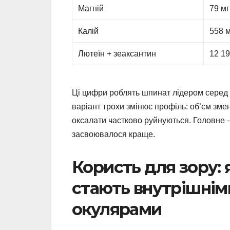
Магній
79 мг
Калій
558 
Лютеїн + зеаксантин
12 19
Ці цифри роблять шпинат лідером серед 
варіант трохи змінює профіль: об’єм зме
оксалати частково руйнуються. Головне —
засвоювалося краще.
Користь для зору: 
стають внутрішні
окулярами