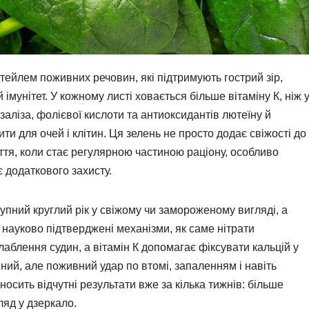
ейлем поживних речовин, які підтримують гострий зір,
й імунітет. У кожному листі ховається більше вітаміну К, ніж 
 заліза, фолієвої кислоти та антиоксидантів лютеїну й
и для очей і клітин. Ця зелень не просто додає свіжості до
тя, коли стає регулярною частиною раціону, особливо
є додаткового захисту.
тупний круглий рік у свіжому чи замороженому вигляді, а
 науково підтверджені механізми, як саме нітрати
аблення судин, а вітамін К допомагає фіксувати кальцій у
йний, але поживний удар по втомі, запаленням і навіть
осить відчутні результати вже за кілька тижнів: більше
ляд у дзеркало.