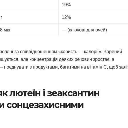
19%
мг
12%
8 мкг
— (ключові для очей)
зелені за співвідношенням «користь — калорії». Варений
ншується, але концентрація деяких речовин зростає, а
 поєднувати з продуктами, багатими на вітамін С, щоб залі
як лютеїн і зеаксантин
ми сонцезахисними