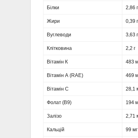
Білки
2,86 
Жири
0,39 
Вуглеводи
3,63 
Клітковина
2,2 г
Вітамін К
483 м
Вітамін А (RAE)
469 м
Вітамін С
28,1 
Фолат (B9)
194 м
Залізо
2,71 
Кальцій
99 мг