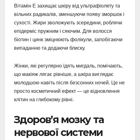
Вітамін Е захищає шкіру від ультрафіолету та
вільних радикалів, зменшуючи появу зморшок і
сухості. Жири зволожують зсередини, роблячи
епідерміс пружним і сяючим. Для волосся
біотин і цинк зміцнюють фолікули, запобігаючи
випаданню та додаючи блиску.
Жінки, які регулярно їдять мигдаль, помічають,
що макіяж лягає рівніше, а шкіра виглядає
молодшою навіть після безсонних ночей. Це не
просто косметичний ефект — це відновлення
клітин на глибокому рівні.
Здоров’я мозку та
нервової системи