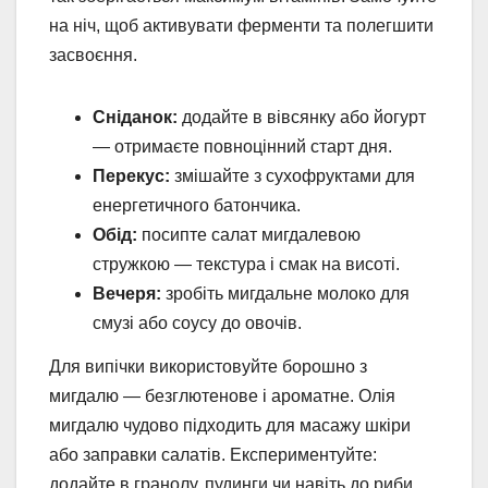
на ніч, щоб активувати ферменти та полегшити
засвоєння.
Сніданок:
додайте в вівсянку або йогурт
— отримаєте повноцінний старт дня.
Перекус:
змішайте з сухофруктами для
енергетичного батончика.
Обід:
посипте салат мигдалевою
стружкою — текстура і смак на висоті.
Вечеря:
зробіть мигдальне молоко для
смузі або соусу до овочів.
Для випічки використовуйте борошно з
мигдалю — безглютенове і ароматне. Олія
мигдалю чудово підходить для масажу шкіри
або заправки салатів. Експериментуйте:
додайте в гранолу, пудинги чи навіть до риби