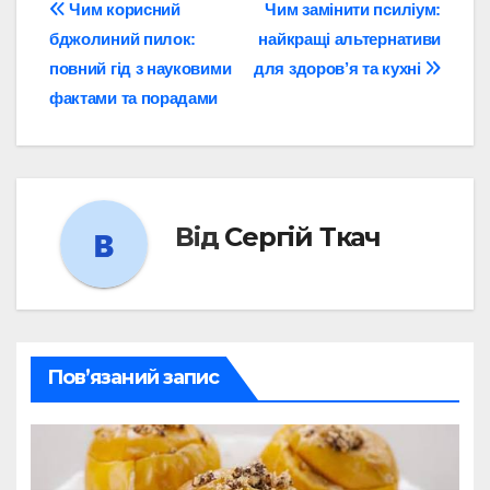
Навігація
Чим корисний
Чим замінити псиліум:
бджолиний пилок:
найкращі альтернативи
записів
повний гід з науковими
для здоров’я та кухні
фактами та порадами
Від
Сергій Ткач
Пов’язаний запис