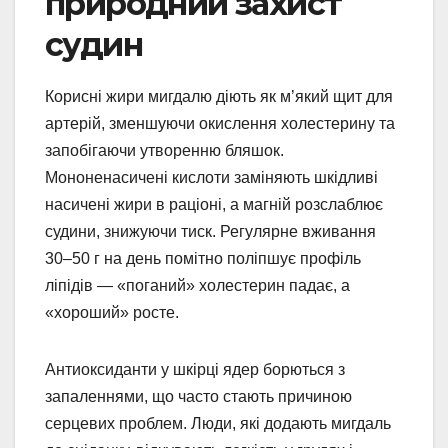
природний захист
судин
Корисні жири мигдалю діють як м’який щит для
артерій, зменшуючи окислення холестерину та
запобігаючи утворенню бляшок.
Мононенасичені кислоти заміняють шкідливі
насичені жири в раціоні, а магній розслаблює
судини, знижуючи тиск. Регулярне вживання
30–50 г на день помітно поліпшує профіль
ліпідів — «поганий» холестерин падає, а
«хороший» росте.
Антиоксиданти у шкірці ядер борються з
запаленнями, що часто стають причиною
серцевих проблем. Люди, які додають мигдаль