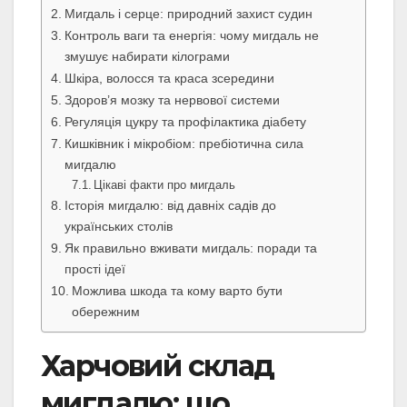
Мигдаль і серце: природний захист судин
Контроль ваги та енергія: чому мигдаль не
змушує набирати кілограми
Шкіра, волосся та краса зсередини
Здоров’я мозку та нервової системи
Регуляція цукру та профілактика діабету
Кишківник і мікробіом: пребіотична сила
мигдалю
Цікаві факти про мигдаль
Історія мигдалю: від давніх садів до
українських столів
Як правильно вживати мигдаль: поради та
прості ідеї
Можлива шкода та кому варто бути
обережним
Харчовий склад
мигдалю: що