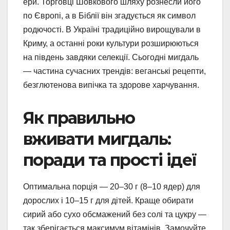
ери. Торговці Шовкового шляху рознесли його
по Європі, а в Біблії він згадується як символ
родючості. В Україні традиційно вирощували в
Криму, а останні роки культури розширюються
на південь завдяки селекції. Сьогодні мигдаль
— частина сучасних трендів: веганські рецепти,
безглютенова випічка та здорове харчування.
Як правильно
вживати мигдаль:
поради та прості ідеї
Оптимальна порція — 20–30 г (8–10 ядер) для
дорослих і 10–15 г для дітей. Краще обирати
сирий або сухо обсмажений без солі та цукру —
так зберігається максимум вітамінів. Замочуйте