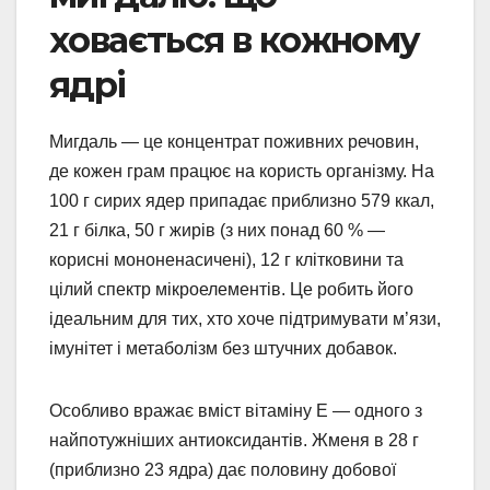
ховається в кожному
ядрі
Мигдаль — це концентрат поживних речовин,
де кожен грам працює на користь організму. На
100 г сирих ядер припадає приблизно 579 ккал,
21 г білка, 50 г жирів (з них понад 60 % —
корисні мононенасичені), 12 г клітковини та
цілий спектр мікроелементів. Це робить його
ідеальним для тих, хто хоче підтримувати м’язи,
імунітет і метаболізм без штучних добавок.
Особливо вражає вміст вітаміну Е — одного з
найпотужніших антиоксидантів. Жменя в 28 г
(приблизно 23 ядра) дає половину добової