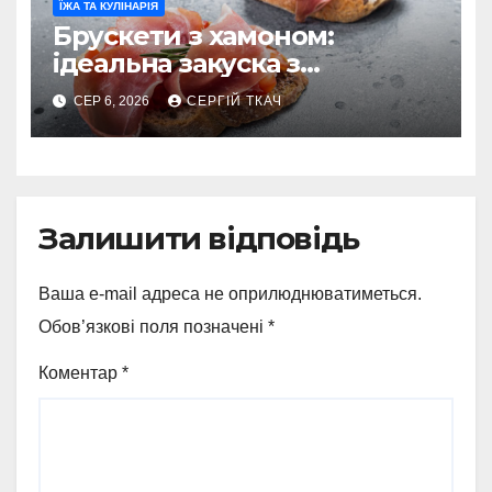
ЇЖА ТА КУЛІНАРІЯ
Брускети з хамоном:
ідеальна закуска з
характером
СЕР 6, 2026
СЕРГІЙ ТКАЧ
Залишити відповідь
Ваша e-mail адреса не оприлюднюватиметься.
Обов’язкові поля позначені
*
Коментар
*