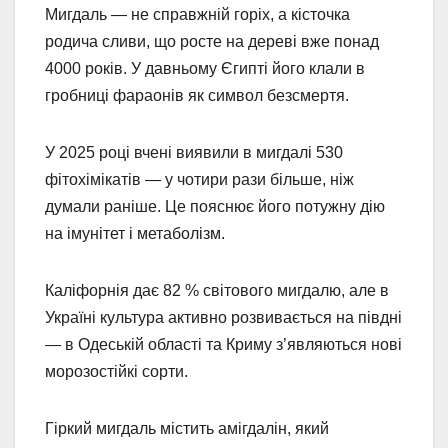
Мигдаль — не справжній горіх, а кісточка
родича сливи, що росте на дереві вже понад
4000 років. У давньому Єгипті його клали в
гробниці фараонів як символ безсмертя.
У 2025 році вчені виявили в мигдалі 530
фітохімікатів — у чотири рази більше, ніж
думали раніше. Це пояснює його потужну дію
на імунітет і метаболізм.
Каліфорнія дає 82 % світового мигдалю, але в
Україні культура активно розвивається на півдні
— в Одеській області та Криму з’являються нові
морозостійкі сорти.
Гіркий мигдаль містить амігдалін, який