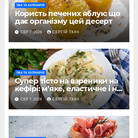
ЇЖА ТА КУЛІНАРІЯ
Користь печених яблук: що
дає організму цей десерт
СЕР 7, 2026
СЕРГІЙ ТКАЧ
ЇЖА ТА КУЛІНАРІЯ
Супер тісто на вареники на
кефірі: м’яке, еластичне і не
рветься
СЕР 7, 2026
СЕРГІЙ ТКАЧ