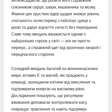
антиоксидантів, що робить його справжнім
союзником серця, шкіри, кишківника та мозку.
Жменя цих хрустких ядер щодня знижує рівень
«поганого» холестерину, стабілізує цукор у
крові та дарує відчуття ситості без переїдання.
Саме тому мигдаль вважається одним з
найцінніших горіхів у світі — він не просто
перекус, а справжній щит від хронічних хвороб і
передчасного старіння.
Солодкий мигдаль багатий на мононенасичені
жири, вітамін Е та магній, які працюють у
команді, захищаючи клітини від окислення та
підтримуючи енергію на високому рівні.
Дослідження показують, що регулярне
вживання допомагає контролювати вагу,
покращує травлення та навіть підтримує