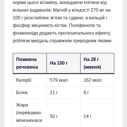
норми цього вітаміну, захищаючи клітини від
вільних радикалів. Магній у кількості 270 мг на
100 г розслаблює м’язи та судини, а кальцій і
фосфор зміцнюють кістки. Поліфеноли та
флавоноїди додають протизапального ефекту,
роблячи мигдаль справжнім природним ліками.
Поживна
На 28 г
На 100 г
речовина
(жменя)
Калорії
579 ккал
162 ккал
Білок
21 г
6 г
Жири
(переважно
50 г
14 г
мононенаси