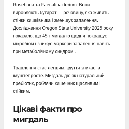
Roseburia та Faecalibacterium. Вони
виробляють бутират — речовину, яка живить
стінки кишківника і зменшує запалення.
Дослідження Oregon State University 2025 року
показало, що 45 г мигдалю щодня покращує
мікробіом і знижує маркери запалення навіть
при метаболічному синдромі.
Травлення стає легшим, здуття зникає, а
імунітет росте. Мигдаль діє як натуральний
пребіотик, роблячи кишечник щасливим і
стійким.
Цікаві факти про
мигдаль