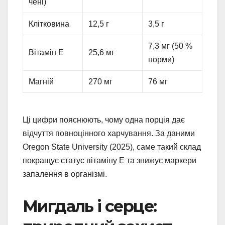
чені)
Клітковина
12,5 г
3,5 г
7,3 мг (50 %
Вітамін Е
25,6 мг
норми)
Магній
270 мг
76 мг
Ці цифри пояснюють, чому одна порція дає
відчуття повноцінного харчування. За даними
Oregon State University (2025), саме такий склад
покращує статус вітаміну Е та знижує маркери
запалення в організмі.
Мигдаль і серце: