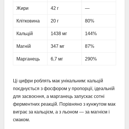
Жири
42 г
—
Клітковина
20 г
80%
Кальцій
1438 мг
144%
Магній
347 мг
87%
Марганець
6,7 мг
290%
Ці цифри роблять мак унікальним: кальцій
поєднується з фосфором у пропорції, ідеальній
для засвоєння, а марганець запускає сотні
ферментних реакцій. Порівняно з кунжутом мак
виграє за кальцієм, а з льоном — за магнієм і
смаком.