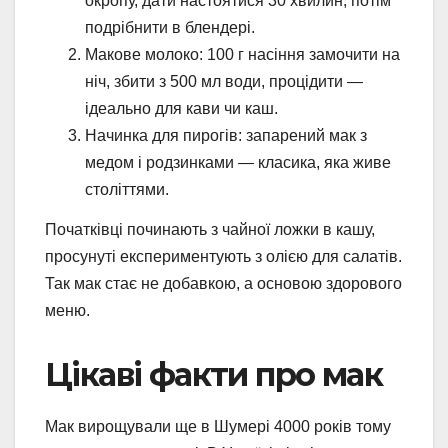
окропу, дати настоятися 30 хвилин, потім
подрібнити в блендері.
Макове молоко: 100 г насіння замочити на
ніч, збити з 500 мл води, процідити —
ідеально для кави чи каш.
Начинка для пирогів: запарений мак з
медом і родзинками — класика, яка живе
століттями.
Початківці починають з чайної ложки в кашу,
просунуті експериментують з олією для салатів.
Так мак стає не добавкою, а основою здорового
меню.
Цікаві факти про мак
Мак вирощували ще в Шумері 4000 років тому