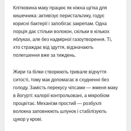
Клітковина маку працює як ніжна щітка для
кишечника: активізує перистальтику, годує
корисні бактерії і запобігає закрепам. Одна
порція дає стільки волокон, скільки в кількох
яблуках, але без надмірної газоутворення. Ті,
хто страждає від здуття, відзначають
полегшення вже за тиждень.
Жири та білки створюють тривале відчуття
ситості, тому мак допомагає в схудненні без
голоду. Замість перекусу чіпсами — жменя маку
в йогурті: калорії контрольовані, а мікробіом
процвітає. Механізм простий — розбухлі
волокна заповнюють шлунок і стабілізують
цукор у крові.