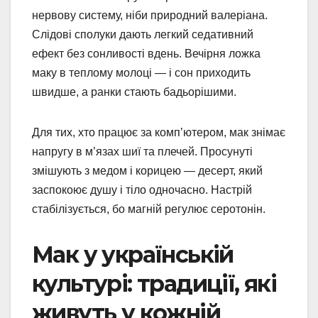
нервову систему, ніби природний валеріана.
Слідові сполуки дають легкий седативний
ефект без сонливості вдень. Вечірня ложка
маку в теплому молоці — і сон приходить
швидше, а ранки стають бадьорішими.
Для тих, хто працює за комп’ютером, мак знімає
напругу в м’язах шиї та плечей. Просунуті
змішують з медом і корицею — десерт, який
заспокоює душу і тіло одночасно. Настрій
стабілізується, бо магній регулює серотонін.
Мак у українській
культурі: традиції, які
живуть у кожній