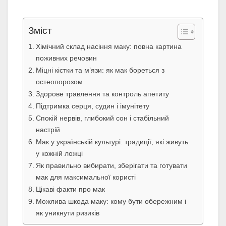
Зміст
Хімічний склад насіння маку: повна картина
поживних речовин
Міцні кістки та м’язи: як мак бореться з
остеопорозом
Здорове травлення та контроль апетиту
Підтримка серця, судин і імунітету
Спокій нервів, глибокий сон і стабільний
настрій
Мак у українській культурі: традиції, які живуть
у кожній ложці
Як правильно вибирати, зберігати та готувати
мак для максимальної користі
Цікаві факти про мак
Можлива шкода маку: кому бути обережним і
як уникнути ризиків