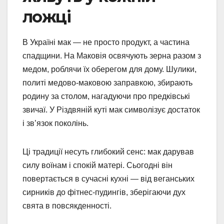
ложці
В Україні мак — не просто продукт, а частина
спадщини. На Маковія освячують зерна разом з
медом, роблячи їх оберегом для дому. Шулики,
политі медово-маковою заправкою, збирають
родину за столом, нагадуючи про предківські
звичаї. У Різдвяній куті мак символізує достаток
і зв’язок поколінь.
Ці традиції несуть глибокий сенс: мак дарував
силу воїнам і спокій матері. Сьогодні він
повертається в сучасні кухні — від веганських
сирників до фітнес-пудингів, зберігаючи дух
свята в повсякденності.