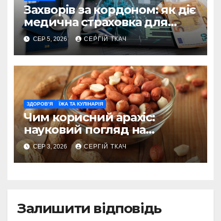
Захворів за кордоном: як діє
медична страховка для
туристів
СЕР 5, 2026
СЕРГІЙ ТКАЧ
ЗДОРОВ’Я
ЇЖА ТА КУЛІНАРІЯ
Чим корисний арахіс:
науковий погляд на
поживну цінність
СЕР 3, 2026
СЕРГІЙ ТКАЧ
Залишити відповідь