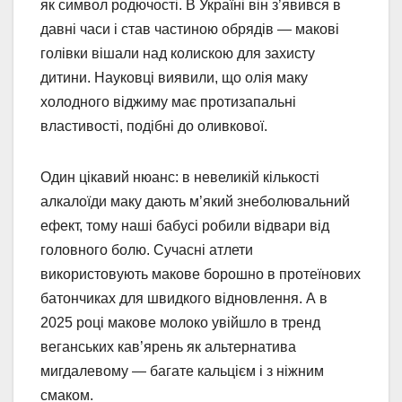
як символ родючості. В Україні він з’явився в
давні часи і став частиною обрядів — макові
голівки вішали над колискою для захисту
дитини. Науковці виявили, що олія маку
холодного віджиму має протизапальні
властивості, подібні до оливкової.
Один цікавий нюанс: в невеликій кількості
алкалоїди маку дають м’який знеболювальний
ефект, тому наші бабусі робили відвари від
головного болю. Сучасні атлети
використовують макове борошно в протеїнових
батончиках для швидкого відновлення. А в
2025 році макове молоко увійшло в тренд
веганських кав’ярень як альтернатива
мигдалевому — багате кальцієм і з ніжним
смаком.