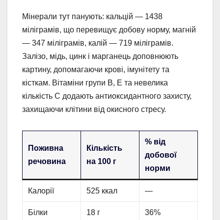
Мінерали тут панують: кальцій — 1438
міліграмів, що перевищує добову норму, магній
— 347 міліграмів, калій — 719 міліграмів.
Залізо, мідь, цинк і марганець доповнюють
картину, допомагаючи крові, імунітету та
кісткам. Вітаміни групи В, Е та невелика
кількість С додають антиоксидантного захисту,
захищаючи клітини від окисного стресу.
% від
Поживна
Кількість
добової
речовина
на 100 г
норми
Калорії
525 ккал
—
Білки
18 г
36%