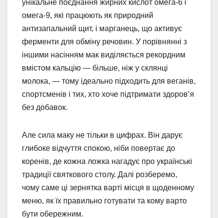
унікальне поєднання жирних кислот омега-6 і
омега-9, які працюють як природний
антизапальний щит, і марганець, що активує
ферменти для обміну речовин. У порівнянні з
іншими насінням мак виділяється рекордним
вмістом кальцію — більше, ніж у склянці
молока, — тому ідеально підходить для веганів,
спортсменів і тих, хто хоче підтримати здоров’я
без добавок.
Але сила маку не тільки в цифрах. Він дарує
глибоке відчуття спокою, ніби повертає до
коренів, де кожна ложка нагадує про українські
традиції святкового столу. Далі розберемо,
чому саме ці зернятка варті місця в щоденному
меню, як їх правильно готувати та кому варто
бути обережним.