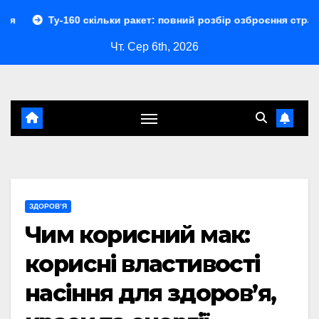
Перейти
160 скільки ракет: повний розбір озброєння стратегічного бо
до
Чт. Сер 6th, 2026
контенту
ЗДОРОВ’Я
Чим корисний мак:
корисні властивості
насіння для здоров’я,