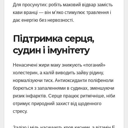
Для просунутих: робіть маковий відвар замість
кави вранці — він м’яко стимулює травлення і
дає енергію без нервозності.
Підтримка серця,
судин і імунітету
Ненасичені жири маку знижують «поганий»
холестерин, а калій виводить зайву рідину,
нормалізуючи тиск. Антиоксиданти поліфеноли
борються з запаленнями в судинах, зменшуючи
ризик інфарктів. Серце працює ритмічніше, ніби
отримує природний захист від щоденного
стресу.
Залізо і мідь насичують кров киснем, а вітамін Е