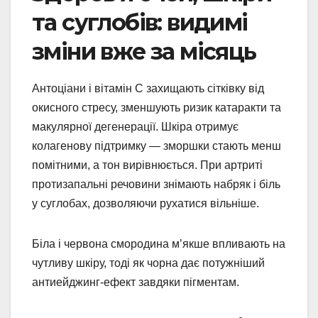
та суглобів: видимі
зміни вже за місяць
Антоціани і вітамін С захищають сітківку від
окисного стресу, зменшують ризик катаракти та
макулярної дегенерації. Шкіра отримує
колагенову підтримку — зморшки стають менш
помітними, а тон вирівнюється. При артриті
протизапальні речовини знімають набряк і біль
у суглобах, дозволяючи рухатися вільніше.
Біла і червона смородина м’якше впливають на
чутливу шкіру, тоді як чорна дає потужніший
антиейджинг-ефект завдяки пігментам.