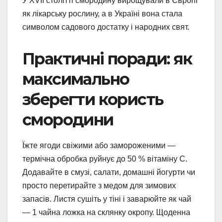
У XVII столітті смородину вирощували в Європі
як лікарську рослину, а в Україні вона стала
символом садового достатку і народних свят.
Практичні поради: як
максимально
зберегти користь
смородини
Їжте ягоди свіжими або замороженими —
термічна обробка руйнує до 50 % вітаміну С.
Додавайте в смузі, салати, домашні йогурти чи
просто перетирайте з медом для зимових
запасів. Листя сушіть у тіні і заварюйте як чай
— 1 чайна ложка на склянку окропу. Щоденна