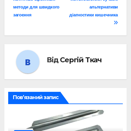
записів
методи для швидкого
альтернативи
загоєння
діагностики кишечника
Від
Сергій Ткач
Пов’язаний запис