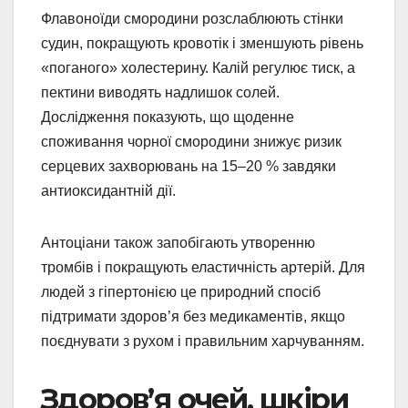
Флавоноїди смородини розслаблюють стінки
судин, покращують кровотік і зменшують рівень
«поганого» холестерину. Калій регулює тиск, а
пектини виводять надлишок солей.
Дослідження показують, що щоденне
споживання чорної смородини знижує ризик
серцевих захворювань на 15–20 % завдяки
антиоксидантній дії.
Антоціани також запобігають утворенню
тромбів і покращують еластичність артерій. Для
людей з гіпертонією це природний спосіб
підтримати здоров’я без медикаментів, якщо
поєднувати з рухом і правильним харчуванням.
Здоров’я очей, шкіри