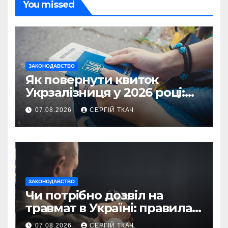
You missed
ЗАКОНОДАВСТВО
Як повернути квиток
Укрзалізниця у 2026 році:
правила і суми
07.08.2026
СЕРГІЙ ТКАЧ
ЗАКОНОДАВСТВО
Чи потрібно дозвіл на
травмат в Україні: правила
2026
07.08.2026
СЕРГІЙ ТКАЧ