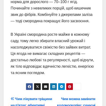
норма для дорослого — 70–100 г ягід.
Починайте з невеликих порцій, щоб кишечник
звик до фібрів. Комбінуйте з джерелами заліза
— тоді смородина покращує його засвоєння.
В Україні смородина росте майже в кожному
саду, тому легко збирати власний урожай і
насолоджуватися свіжістю без зайвих витрат.
Ця ягода не вимагає складних рецептів —
достатньо любові та регулярності, щоб відчути,
як тіло відповідає вдячністю легкістю, енергією
та ясним поглядом.
Навігація
Чим лікувати тріщини
Чим можна замінити
на п’ятах: ефективні
колоноскопію: сучасні