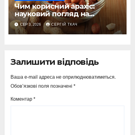
Чим корисний арахіс:
науковий погляд на
поживну цінність
СЕР 3, 2026
СЕРГІЙ ТКАЧ
Залишити відповідь
Ваша e-mail адреса не оприлюднюватиметься.
Обов’язкові поля позначені
*
Коментар
*