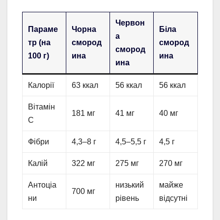
Червон
Параме
Чорна
Біла
а
тр (на
смород
смород
смород
100 г)
ина
ина
ина
Калорії
63 ккал
56 ккал
56 ккал
Вітамін
181 мг
41 мг
40 мг
С
Фібри
4,3–8 г
4,5–5,5 г
4,5 г
Калій
322 мг
275 мг
270 мг
Антоціа
низький
майже
700 мг
ни
рівень
відсутні