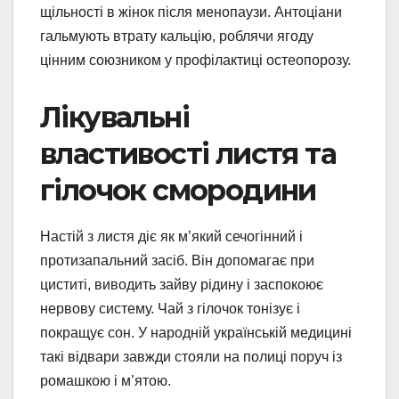
щільності в жінок після менопаузи. Антоціани
гальмують втрату кальцію, роблячи ягоду
цінним союзником у профілактиці остеопорозу.
Лікувальні
властивості листя та
гілочок смородини
Настій з листя діє як м’який сечогінний і
протизапальний засіб. Він допомагає при
циститі, виводить зайву рідину і заспокоює
нервову систему. Чай з гілочок тонізує і
покращує сон. У народній українській медицині
такі відвари завжди стояли на полиці поруч із
ромашкою і м’ятою.