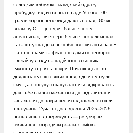
солодким вибухом смаку, який одразу
пробуджує відчуття літа в саду. Усього 100
грамів чорної різновиди дають понад 180 мг
вітаміну С — це вдвічі більше, ніж у
апельсинах, і вчетверо більше, ніж у лимонах.
Така потужна доза аскорбінової кислоти разом
з антоціанами та флавоноїдами перетворює
звичайну ягоду на надійного захисника
імунітету, серця та шкіри. Початківці легко
додають жменю свіжих плодів до йогурту чи
смузі, а просунуті шанувальники відкривають
для себе глибокі механізми дії: від зниження
запалення до покращення відновлення після
тренувань. Сучасні дослідження 2025–2026
років лише підтверджують — регулярне
вживання смородини реально змінює
самопочуття на краще.