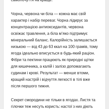
Чорна, червона чи біла — кожна має свій
характер і набір переваг. Чорна лідирує за
концентрацією антиоксидантів, червона
освіжає травлення, а біла м’яко підтримує
мінеральний баланс. Калорійність залишається
низькою — від 43 до 63 ккал на 100 грамів, тому
ягода ідеально вписується в будь-який раціон.
Фібри та пектини працюють як природні щітки
для кишечника, а калій і залізо допомагають
судинам і крові. Результат — менше втоми,
кращий настрій і відчуття легкості в тілі вже
після першого тижня.
Секрет смородини не тільки в ягодах. Листя та
гілочки теж несуть користь: настої з них діють