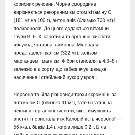
корисних речовин. Чорна смородина
вирізняється рекордним вмістом вітаміну С
(181 мг на 100 г), антоціанів (близько 700 мг) і
поліфенолів. До цього додаються вітаміни
групи В, Е, К, каротини та органічні кислоти —
яблучна, янтарна, лимонна. Мінерали
представлені калієм (322 мг), залізом,
марганцем і магнієм. Фібри становлять 4,3–8 г
залежно від сорту, що забезпечує швидке
насичення і стабільний цукор у крові.
Червона та біла різновиди трохи скромніші за
вітаміном С (близько 41 мг), зате багатші на
пектини і органічні кислоти, які стимулюють
апетит і перистальтику. Калорійність червоної —
56 ккал, білків 1,4 г, жирів лише 0,2 г. Біла