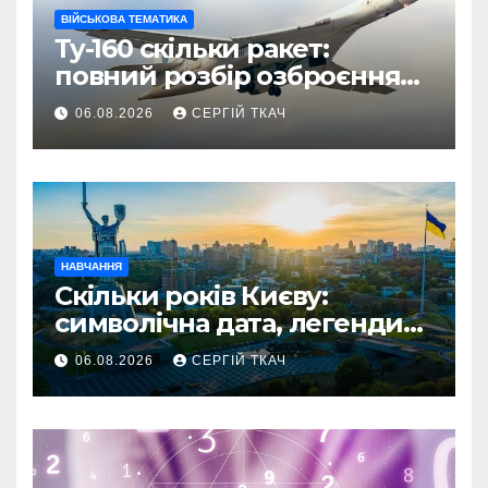
ВІЙСЬКОВА ТЕМАТИКА
Ту-160 скільки ракет:
повний розбір озброєння
стратегічного
06.08.2026
СЕРГІЙ ТКАЧ
бомбардувальника
НАВЧАННЯ
Скільки років Києву:
символічна дата, легенди
та те, що кажуть історики
06.08.2026
СЕРГІЙ ТКАЧ