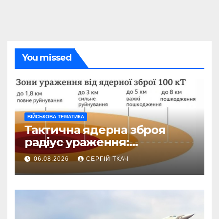
You missed
ВІЙСЬКОВА ТЕМАТИКА
Тактична ядерна зброя
радіус ураження:
детальний розбір зон
06.08.2026
СЕРГІЙ ТКАЧ
знищення