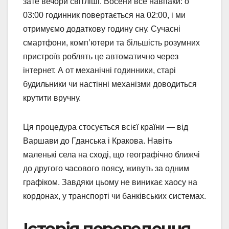
зате вечори світліші. Восени все навпаки: о
03:00 годинник повертається на 02:00, і ми
отримуємо додаткову годину сну. Сучасні
смартфони, комп’ютери та більшість розумних
пристроїв роблять це автоматично через
інтернет. А от механічні годинники, старі
будильники чи настінні механізми доводиться
крутити вручну.
Ця процедура стосується всієї країни — від
Варшави до Гданська і Кракова. Навіть
маленькі села на сході, що географічно ближчі
до другого часового поясу, живуть за одним
графіком. Завдяки цьому не виникає хаосу на
кордонах, у транспорті чи банківських системах.
Історія переведення