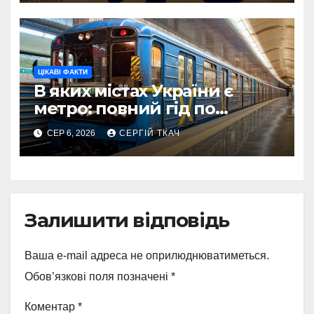
ЦІКАВІ ФАКТИ
В яких містах України є
метро: повний гід по
системах 2026
СЕР 6, 2026
СЕРГІЙ ТКАЧ
Залишити відповідь
Ваша e-mail адреса не оприлюднюватиметься.
Обов’язкові поля позначені
*
Коментар
*