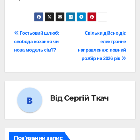
Навігація
Гостьовий шлюб:
Скільки дійсно діє
свобода кохання чи
електронне
записів
нова модель сім’ї?
направлення: повний
розбір на 2026 рік
Від
Сергій Ткач
Пов’язаний запис