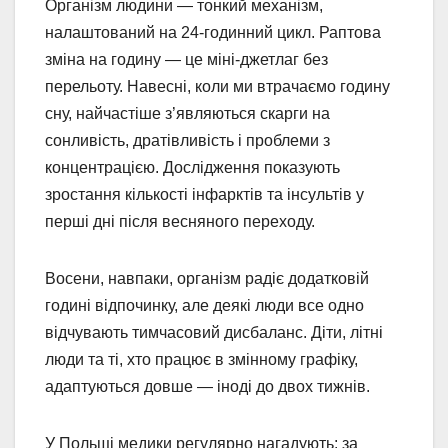
Організм людини — тонкий механізм,
налаштований на 24-годинний цикл. Раптова
зміна на годину — це міні-джетлаг без
перельоту. Навесні, коли ми втрачаємо годину
сну, найчастіше з’являються скарги на
сонливість, дратівливість і проблеми з
концентрацією. Дослідження показують
зростання кількості інфарктів та інсультів у
перші дні після весняного переходу.
Восени, навпаки, організм радіє додатковій
годині відпочинку, але деякі люди все одно
відчувають тимчасовий дисбаланс. Діти, літні
люди та ті, хто працює в змінному графіку,
адаптуються довше — іноді до двох тижнів.
У Польщі медики регулярно нагадують: за