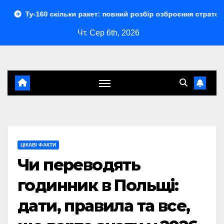
Перейти
скільки ракет: повний розбір озброєння стратегічного бомбар
до
Чт. Сер 6th, 2026
контенту
ЦІКАВІ ФАКТИ
Чи переводять
годинник в Польщі:
дати, правила та все,