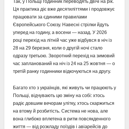
Так, у Польщі годинник переводять двічі на рік.
Ця практика діє вже десятиліттями і продовжує
працювати за єдиними правилами
Європейського Союзу. Навесні стрілки йдуть
уперед на годину, а восени — назад. У 2026
році перехід на літній час уже відбувся в ніч із
28 на 29 березня, коли о другій ночі стало
одразу третьою. Зворотний перехід на зимовий
час запланований на ніч із 24 на 25 жовтня — о
третій ранку годинники відкочуються на другу.
Багато хто з українців, які живуть чи працюють у
Польщі, відчувають цю зміну на собі: хтось
радіє довшим вечорам улітку, хтось скаржиться
на втому й розбитість. Система не нова, але
вона глибоко вплетена в ритм повсякденного
життя — від розкладу поїздів і авіарейсів до