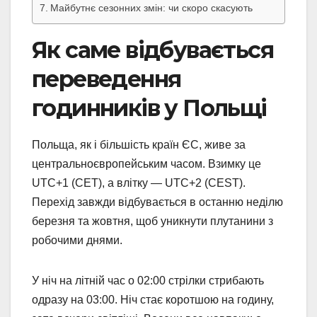
Майбутнє сезонних змін: чи скоро скасують
Як саме відбувається
переведення
годинників у Польщі
Польща, як і більшість країн ЄС, живе за
центральноєвропейським часом. Взимку це
UTC+1 (CET), а влітку — UTC+2 (CEST).
Перехід завжди відбувається в останню неділю
березня та жовтня, щоб уникнути плутанини з
робочими днями.
У ніч на літній час о 02:00 стрілки стрибають
одразу на 03:00. Ніч стає коротшою на годину,