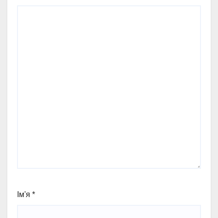
Ім'я
*