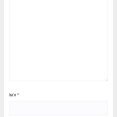
Ім'я
*