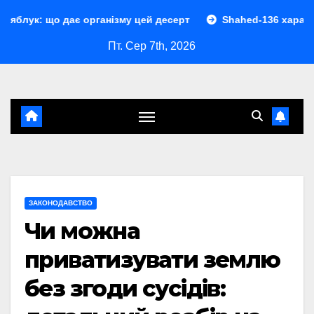
Перейти
є організму цей десерт
Shahed-136 характеристики: повн
до
Пт. Сер 7th, 2026
контенту
ЗАКОНОДАВСТВО
Чи можна
приватизувати землю
без згоди сусідів: