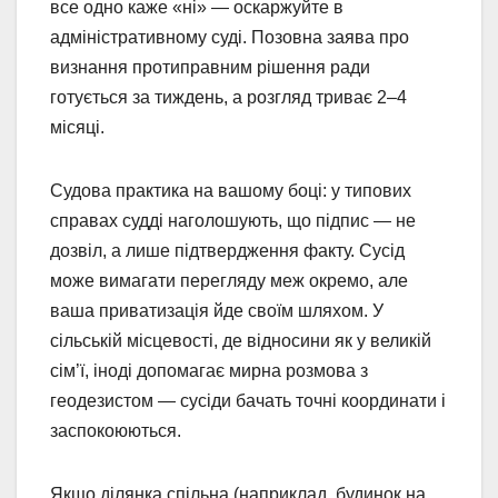
все одно каже «ні» — оскаржуйте в
адміністративному суді. Позовна заява про
визнання протиправним рішення ради
готується за тиждень, а розгляд триває 2–4
місяці.
Судова практика на вашому боці: у типових
справах судді наголошують, що підпис — не
дозвіл, а лише підтвердження факту. Сусід
може вимагати перегляду меж окремо, але
ваша приватизація йде своїм шляхом. У
сільській місцевості, де відносини як у великій
сім’ї, іноді допомагає мирна розмова з
геодезистом — сусіди бачать точні координати і
заспокоюються.
Якщо ділянка спільна (наприклад, будинок на