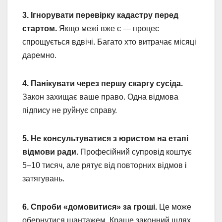
3. Ігнорувати перевірку кадастру перед
стартом.
Якщо межі вже є — процес
спрощується вдвічі. Багато хто витрачає місяці
даремно.
4. Панікувати через першу скаргу сусіда.
Закон захищає ваше право. Одна відмова
підпису не руйнує справу.
5. Не консультуватися з юристом на етапі
відмови ради.
Професійний супровід коштує
5–10 тисяч, але рятує від повторних відмов і
затягувань.
6. Спроби «домовитися» за гроші.
Це може
обернутися шантажем. Краще законний шлях