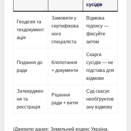
сусідів
Замовити у
Відмова
Геодезія та
сертифікова
підпису —
техдокумент
ного
фіксуйте
ація
спеціаліста
актом
Скарги
Подання до
Клопотання
сусідів — не
ради
+ документи
підстава для
відмови
Затверджен
Суд скасує
Рішення
ня та
необґрунтов
ради + витяг
реєстрація
ану відмову
(Джерело даних: Земельний кодекс України,