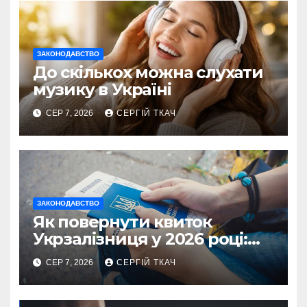
ЗАКОНОДАВСТВО
До скількох можна слухати
музику в Україні
СЕР 7, 2026
СЕРГІЙ ТКАЧ
ЗАКОНОДАВСТВО
Як повернути квиток
Укрзалізниця у 2026 році:
правила і суми
СЕР 7, 2026
СЕРГІЙ ТКАЧ