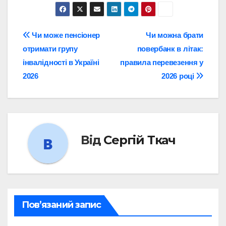
Навігація
Чи може пенсіонер
Чи можна брати
отримати групу
повербанк в літак:
записів
інвалідності в Україні
правила перевезення у
2026
2026 році
Від
Сергій Ткач
Пов’язаний запис