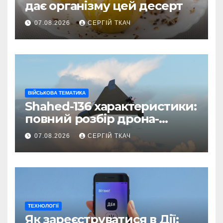
дає організму цей десерт
07.08.2026
СЕРГІЙ ТКАЧ
ВІЙСЬКОВА ТЕМАТИКА
Shahed-136 характеристики:
повний розбір дрона-
камікадзе
07.08.2026
СЕРГІЙ ТКАЧ
ТЕХНОЛОГІЇ
Як зареєструватися в Дії: