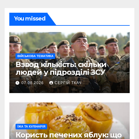
You missed
ВІЙСЬКОВА ТЕМАТИКА
Взвод кількість: скільки
людей у підрозділі ЗСУ
07.08.2026
СЕРГІЙ ТКАЧ
ЇЖА ТА КУЛІНАРІЯ
Користь печених яблук: що