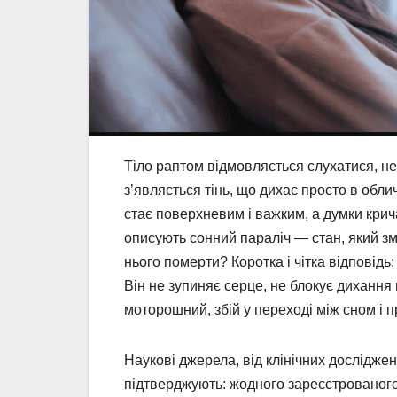
Тіло раптом відмовляється слухатися, не
з’являється тінь, що дихає просто в обли
стає поверхневим і важким, а думки крич
описують сонний параліч — стан, який зму
нього померти? Коротка і чітка відповідь:
Він не зупиняє серце, не блокує дихання
моторошний, збій у переході між сном і 
Наукові джерела, від клінічних дослідже
підтверджують: жодного зареєстрованого 