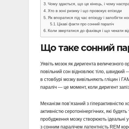
Чому здається, що це кінець, і чому наспра
Хто в зоні ризику і що провокує епізоди
Як впоратися під час епізоду і запобігти н
Цікаві факти про сонний параліч
Коли звертатися до фахівця і що чекати ві
Що таке сонний пар
Уявіть мозок як диригента величезного ор
повільний сон відновлює тіло, швидкий —
в стовбурі мозку вивільняють гліцин і ГА
параліч — це момент, коли диригент запіз
Механізм пов’язаний з гіперактивністю х
активністю серотонінергічних, які будять
пробудження мозку створюють ідеальні у
з сонним паралічем латентність REM кор