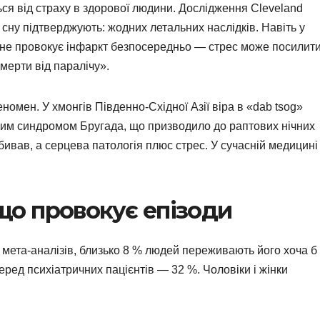
ся від страху в здорової людини. Дослідження Cleveland
 сну підтверджують: жодних летальних наслідків. Навіть у
не провокує інфаркт безпосередньо — стрес може посилит
омерти від паралічу».
омен. У хмонгів Південно-Східної Азії віра в «dab tsog»
чним синдромом Бругада, що призводило до раптових нічних
бивав, а серцева патологія плюс стрес. У сучасній медицині
і що провокує епізоди
 мета-аналізів, близько 8 % людей переживають його хоча б
серед психіатричних пацієнтів — 32 %. Чоловіки і жінки