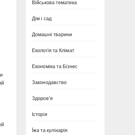
Військова тематика
Дім і сад
Домашні тварини
Екологія та Клімат
Економіка та Бізнес
ни
Законодавство
ий
Здоров’я
Історія
ей
Їжа та кулінарія