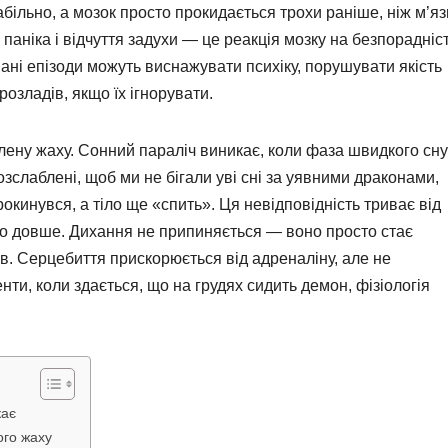
більно, а мозок просто прокидається трохи раніше, ніж м’яз
 паніка і відчуття задухи — це реакція мозку на безпорадніст
ні епізоди можуть виснажувати психіку, порушувати якість
розладів, якщо їх ігнорувати.
лену жаху. Сонний параліч виникає, коли фаза швидкого сну
розслаблені, щоб ми не бігали уві сні за уявними драконами,
окинувся, а тіло ще «спить». Ця невідповідність триває від
дко довше. Дихання не припиняється — воно просто стає
в. Серцебиття прискорюється від адреналіну, але не
ти, коли здається, що на грудях сидить демон, фізіологія
кає
ого жаху