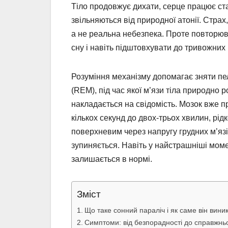
Тіло продовжує дихати, серце працює ста
звільняються від природної атонії. Страх,
а не реальна небезпека. Проте повторюва
сну і навіть підштовхувати до тривожних 
Розуміння механізму допомагає зняти пе
(REM), під час якої м’язи тіла природно 
накладається на свідомість. Мозок вже пр
кількох секунд до двох-трьох хвилин, рі
поверхневим через напругу грудних м’язі
зупиняється. Навіть у найстрашніші момен
залишається в нормі.
Зміст
Що таке сонний параліч і як саме він вини
Симптоми: від безпорадності до справжнь