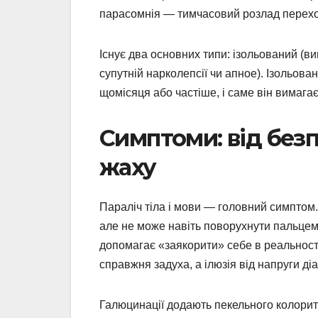
парасомнія — тимчасовий розлад перехо
Існує два основних типи: ізольований (ви
супутній нарколепсії чи апное). Ізольова
щомісяця або частіше, і саме він вимагає
Симптоми: від без
жаху
Параліч тіла і мови — головний симптом. 
але не може навіть поворухнути пальцем.
допомагає «заякорити» себе в реальності
справжня задуха, а ілюзія від напруги ді
Галюцинації додають пекельного колориту