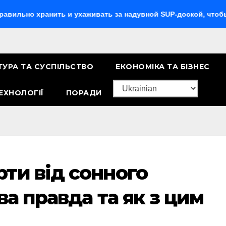
о хранить и ухаживать за надувной SUP-доской, чтобы она п
ТУРА ТА СУСПІЛЬСТВО
ЕКОНОМІКА ТА БІЗНЕС
ЕХНОЛОГІЇ
ПОРАДИ
ти від сонного
ва правда та як з цим