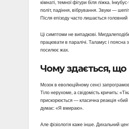
кімнаті, темної фігури біля ліжка. Інкубу
політ, падіння, вібрування. Звуки — шепіт
Після епізоду часто лишається головний б
Ці симптоми не випадкові. Мигдалеподібн
працювати в паралічі. Таламус і поясна з
посилює жах.
Чому здається, що ц
Мозок в еволюційному сенсі запрограмов
Тіло нерухоме, а свідомість кричить: «Ті
прискорюється — класична реакція «бий а
думає: «Я вмираю».
Але фізіологія каже інше. Дихальний цен