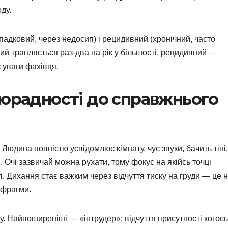
ду.
падковий, через недосип) і рецидивний (хронічний, часто
ний трапляється раз-два на рік у більшості, рецидивний —
 уваги фахівця.
порадності до справжнього
Людина повністю усвідомлює кімнату, чує звуки, бачить тіні,
 Очі зазвичай можна рухати, тому фокус на якійсь точці
. Дихання стає важким через відчуття тиску на груди — це 
афрагми.
. Найпоширеніші — «інтрудер»: відчуття присутності когось