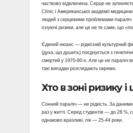
частково відключена. Серце не зупиняєть
Clinic і Американської академії медицини
людей з серцевими проблемами параліч 
існуючі ризики, але це не те саме, що «п
Єдиний нюанс — рідкісний культурний фен
(духа, що душить) поєднується з генети
смертей у 1970-80-х. Але це не параліч в
такі випадки розглядають окремо.
Хто в зоні ризику 
Сонний параліч — не рідкість. За даними
раз у житті. Серед студентів — до 28 %, 
однаково вразливі, пік — 25-44 роки.