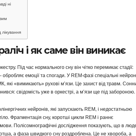
вді ні
овим
д лікування
аліч і як саме він виникає
кестру. Під час нормального сну він чітко перемикає стадії:
 обробляє емоції та спогади. У REM-фазі спеціальні нейро
МК, які «вимикають» рухові м’язи. Це захист від травм. Сонн
нився: свідомість уже в оркестрі, а м’язи ще під забороною.
олінергічних нейронів, які запускають REM, і недостатньою
 тіло. Фрагментація сну, коротші цикли REM і раннє
мови. Полісомнографічні дослідження показують, що в люд
отша, а фаза швидкого сну роздроблена. Це не хвороба, а