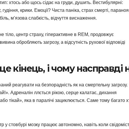
с-тип: хтось або щось сідає на груди, душить. Вестибулярні:
, гудіння, крики. Емоції? Чиста паніка, страх смерті, параноя
іль, м’язова слабкість, відчуття виснаження.
е тіло, центр страху, гіперактивне в REM, продовжує
вивина обробляють загрозу, а відсутність рухової відповіді
е кінець, і чому насправді н
аний реагувати на безпорадність як на смертельну загрозу.
кай!». Адреналін ллється рікою, серце калатає, дихання
бо тікай», яка в паралічі зациклюється. Саме тому багато х
тр у стовбурі мозку працює автономно, навіть коли свідоміс