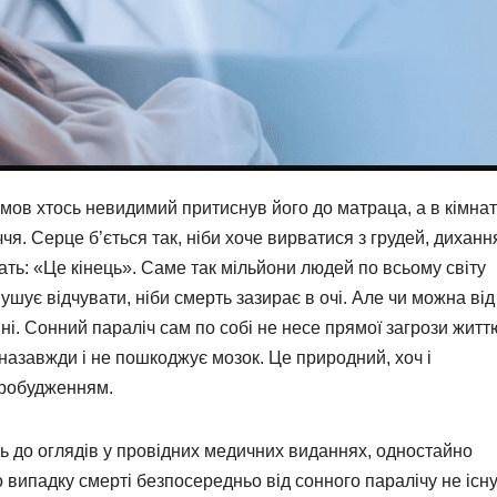
мов хтось невидимий притиснув його до матраца, а в кімнат
ччя. Серце б’ється так, ніби хоче вирватися з грудей, диханн
ать: «Це кінець». Саме так мільйони людей по всьому світу
шує відчувати, ніби смерть зазирає в очі. Але чи можна від
 ні. Сонний параліч сам по собі не несе прямої загрози житт
 назавжди і не пошкоджує мозок. Це природний, хоч і
пробудженням.
нь до оглядів у провідних медичних виданнях, одностайно
випадку смерті безпосередньо від сонного паралічу не існу