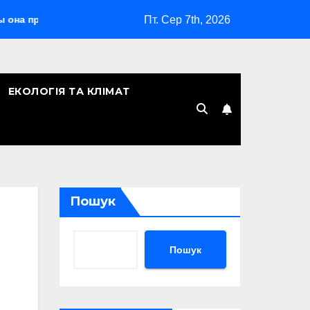
Пт. Сер 7th, 2026
рослужила годы
Учнівський квиток що він дає школярам у
ЕКОЛОГІЯ ТА КЛІМАТ
Пошук
Пошук