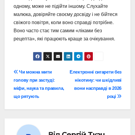
одному, може не підійти іншому. Слухайте
малюка, довіряйте своєму досвіду і не бійтеся
свіжого повітря, коли воно справді потрібне.
Воно часто стає тим самим «ліками без
рецепта», які працюють краще за очікування.
Навігація
Чи можна мити
Електронні сигарети без
голову при застуді:
нікотину: чи шкідливі
записів
міфи, наука та правила,
вони насправді в 2026
що рятують
році
Від
Сергій Ткач