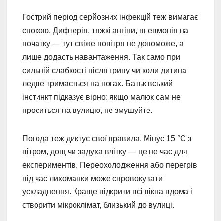
Гострий період серйозних інфекцій теж вимагає
спокою. Дифтерія, тяжкі ангіни, пневмонія на
початку — тут свіже повітря не допоможе, а
лише додасть навантаження. Так само при
сильній слабкості після грипу чи коли дитина
ледве тримається на ногах. Батьківський
інстинкт підказує вірно: якщо малюк сам не
проситься на вулицю, не змушуйте.
Погода теж диктує свої правила. Мінус 15 °C з
вітром, дощ чи задуха влітку — це не час для
експериментів. Переохолодження або перегрів
під час лихоманки може спровокувати
ускладнення. Краще відкрити всі вікна вдома і
створити мікроклімат, близький до вулиці.