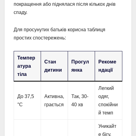
покращення або піднялася після кількох днів
спаду.
Для просунутих батьків корисна таблиця
простих спостережень:
Темпер
Стан
Прогул
Рекоме
атура
дитини
янка
ндації
тіла
Легкий
До 37,5
Активна,
Так, 30-
одяг,
°C
грається
40 хв
спокійни
й темп
Уникайт
е бігу,