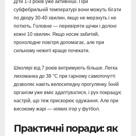
Діти 1-3 років уже активніші. При
субфебрильній температурі вони можуть бігати
по двору 30-40 хвилин, якщо не мерзнуть і не
потіють. Головне — перевіряти щічки і долоні
кожні 10 хвилин. Якщо носик забитий,
прохолодне повітря допомагає, але при
сильному нежиті краще почекати.
Школярі від 7 років витримують більше. Легка
лихоманка до 38 °C при гарному самопочутті
дозволяє навіть велосипедну прогулянку. Їхній
організм уже вміє адаптуватися, і рух покращує
настрій, що теж прискорює одужання. Але при
високому жарі — ніяких ігор у футбол.
Практичні поради: як