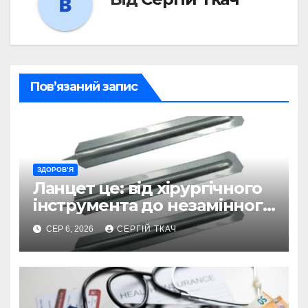
Пов’язаний запис
ЗДОРОВ’Я
Ланцет це: від хірургічного
інструмента до незамінного
помічника в діагностиці
СЕР 6, 2026
СЕРГІЙ ТКАЧ