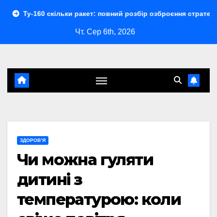
Перейти
 скільки ракет: повний розбір озброєння стратегічного бомба
до
Чт. Сер 6th, 2026
контенту
ЗДОРОВ’Я
Чи можна гуляти
дитині з
температурою: коли