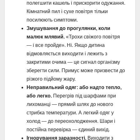
полегшити кашель і прискорити одужання.
Кімнатний пил і сухе повітря тільки
посилюють симптоми.
Змушування до прогулянки, коли
малюк млявий.
«Трохи свіжого повітря
— і все пройде». Ні. Якщо дитина
відмовляється виходити і лежить з
закритими очима — це сигнал організму
зберегти сили. Примус може призвести до
різкого підйому жару.
Неправильний одяг: або надто тепло,
або легко.
Перегрів під шарфами при
лихоманці — прямий шлях до нового
стрибка температури. А легкий одяг у
холод — до переохолодження. Шари і
постійна перевірка — єдиний вихід.
Ігнорування заразності.
Виходити з