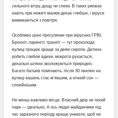
сильного вітру, дощу чи спеки. В таких умовах
навіть при нежиті малюк дихає глибше, і віруси
вимиваються з повітря.
Особливо цінні прогулянки при вірусних ГРВІ.
Бронхіт, ларингіт, трахеїт — тут прохолода
вулиці працює краще за деякі сиропи. Дитина
робить глибокі вдихи, мокрота рухається,
дихальні шляхи зволожуються природно.
Багато батьків помічають: після 30 хвилин на
вулиці кашель стає м’якшим, а нічний сон —
спокійнішим.
Не менш важливо місце. Власний двір чи тихий
парк — ідеально. А ось людні майданчики під
час заразного періоду краще уникати, щоб не