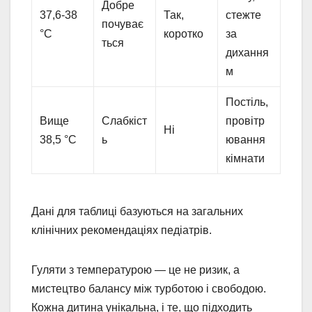
Добре
37,6-38
Так,
стежте
почуває
°C
коротко
за
ться
дихання
м
Постіль,
Вище
Слабкіст
провітр
Ні
38,5 °C
ь
ювання
кімнати
Дані для таблиці базуються на загальних
клінічних рекомендаціях педіатрів.
Гуляти з температурою — це не ризик, а
мистецтво балансу між турботою і свободою.
Кожна дитина унікальна, і те, що підходить