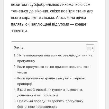
нежитем і субфебрильною лихоманкою сам
тягнеться до віконця, свіже повітря стане для
нього справжнім ліками. А ось коли щічки
палять, очі заплющені від утоми — краще
зачекати.
Зміст
Як температура тіла змінює реакцію дитини на
прогулянку
Коли прогулянка точно принесе користь: точні
умови
Коли прогулянку краще скасувати: червоні
прапорці
Вікові особливості: як гуляти з немовлям,
дошкільням чи школярем
Практичні поради: як зробити прогулянку
безпечною і ефективною