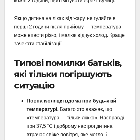
кожні 2 години, щоб імітувати ефект вулиці.
Якщо дитина на ліках від жару, не гуляйте в
перші 2 години після прийому — температура
може впасти різко, і малюк відчує холод. Краще
зачекати стабілізації.
Типові помилки батьків,
які тільки погіршують
ситуацію
Повна ізоляція вдома при будь-якій
температурі.
Багато хто вважає, що
«температура — тільки ліжко». Насправді
при 37,5 °C і доброму настрої дитина
втрачає свіже повітря, яке могло б