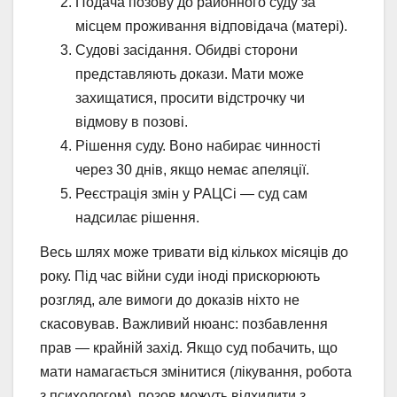
Подача позову до районного суду за
місцем проживання відповідача (матері).
Судові засідання. Обидві сторони
представляють докази. Мати може
захищатися, просити відстрочку чи
відмову в позові.
Рішення суду. Воно набирає чинності
через 30 днів, якщо немає апеляції.
Реєстрація змін у РАЦСі — суд сам
надсилає рішення.
Весь шлях може тривати від кількох місяців до
року. Під час війни суди іноді прискорюють
розгляд, але вимоги до доказів ніхто не
скасовував. Важливий нюанс: позбавлення
прав — крайній захід. Якщо суд побачить, що
мати намагається змінитися (лікування, робота
з психологом), позов можуть відхилити з