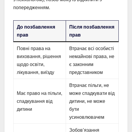
попередженням.
До позбавлення
Після позбавлення
прав
прав
Повні права на
Втрачає всі особисті
виховання, рішення
немайнові права, не
щодо освіти,
є законним
лікування, виїзду
представником
Втрачає пільги, не
Має право на пільги,
може спадкувати від
спадкування від
дитини, не може
дитини
бути
усиновлювачем
Зобов’язання