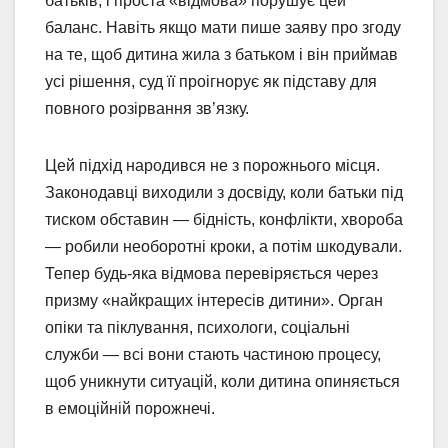
батьків, і проста «відмова» порушує цей
баланс. Навіть якщо мати пише заяву про згоду
на те, щоб дитина жила з батьком і він приймав
усі рішення, суд її проігнорує як підставу для
повного розірвання зв’язку.
Цей підхід народився не з порожнього місця.
Законодавці виходили з досвіду, коли батьки під
тиском обставин — бідність, конфлікти, хвороба
— робили необоротні кроки, а потім шкодували.
Тепер будь-яка відмова перевіряється через
призму «найкращих інтересів дитини». Орган
опіки та піклування, психологи, соціальні
служби — всі вони стають частиною процесу,
щоб уникнути ситуацій, коли дитина опиняється
в емоційній порожнечі.