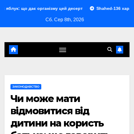
Перейти
дає організму цей десерт
Shahed-136 характеристики: п
до
Сб. Сер 8th, 2026
контенту
ЗАКОНОДАВСТВО
Чи може мати
відмовитися від
дитини на користь