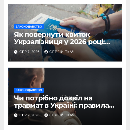
ЗАКОНОДАВСТВО
Як повернути квиток
Укрзалізниця у 2026 році:
правила і суми
СЕР 7, 2026
СЕРГІЙ ТКАЧ
ЗАКОНОДАВСТВО
Чи потрібно дозвіл на
травмат в Україні: правила
2026
СЕР 7, 2026
СЕРГІЙ ТКАЧ