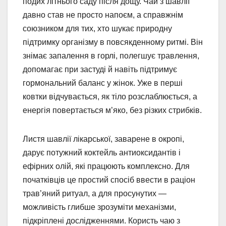
подих літнього саду після дощу. Чай з шавлії
давно став не просто напоєм, а справжнім
союзником для тих, хто шукає природну
підтримку організму в повсякденному ритмі. Він
знімає запалення в горлі, полегшує травлення,
допомагає при застуді й навіть підтримує
гормональний баланс у жінок. Уже в перші
ковтки відчувається, як тіло розслаблюється, а
енергія повертається м’яко, без різких стрибків.
Листя шавлії лікарської, заварене в окропі,
дарує потужний коктейль антиоксидантів і
ефірних олій, які працюють комплексно. Для
початківців це простий спосіб ввести в раціон
трав’яний ритуал, а для просунутих —
можливість глибше зрозуміти механізми,
підкріплені дослідженнями. Користь чаю з