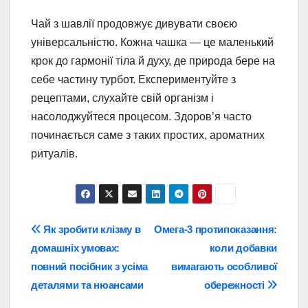
Чай з шавлії продовжує дивувати своєю
універсальністю. Кожна чашка — це маленький
крок до гармонії тіла й духу, де природа бере на
себе частину турбот. Експериментуйте з
рецептами, слухайте свій організм і
насолоджуйтеся процесом. Здоров’я часто
починається саме з таких простих, ароматних
ритуалів.
Навігація
Як зробити клізму в
Омега-3 протипоказання:
домашніх умовах:
коли добавки
записів
повний посібник з усіма
вимагають особливої
деталями та нюансами
обережності