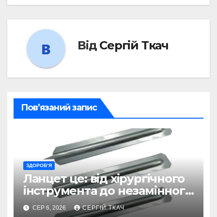
Від
Сергій Ткач
Пов’язаний запис
ЗДОРОВ’Я
Ланцет це: від хірургічного
інструмента до незамінного
помічника в діагностиці
СЕР 6, 2026
СЕРГІЙ ТКАЧ