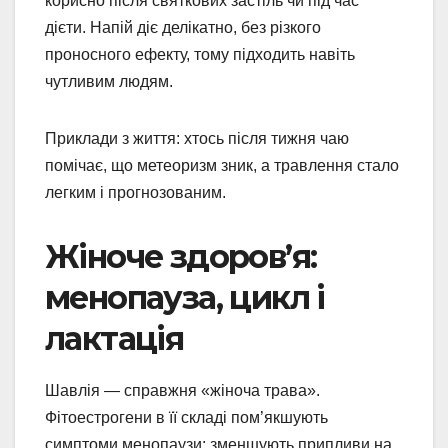
корисно після святкових застіль чи під час
дієти. Напій діє делікатно, без різкого
проносного ефекту, тому підходить навіть
чутливим людям.
Приклади з життя: хтось після тижня чаю
помічає, що метеоризм зник, а травлення стало
легким і прогнозованим.
Жіноче здоров’я:
менопауза, цикл і
лактація
Шавлія — справжня «жіноча трава».
Фітоестрогени в її складі пом’якшують
симптоми менопаузи: зменшують припливи на