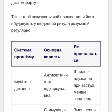
дискомфорту.
Такі історії показують: чай працює, коли його
вбудовують у щоденний ритуал розумно й
регулярно.
Як
Система
Основна
проявляєть
організму
користь
ся
Швидше
Антисептичн
одужання
Імунітет і
а та
при застуді,
дихання
відхаркувал
менше
ьна
запалень
Стимуляція
Зменшення