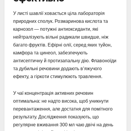
У листі шавлії ховається ціла лабораторія
природних сполук. Розмаринова кислота та
карнозол — потужні антиоксиданти, які
нейтралізують вільні радикали швидше, ніж
багато фруктів. Ефірні олії, серед яких туйон,
камфора та цинеол, забезпечують
антисептичну й протизапальну дію. Флавоноїди
та дубильні речовини додають в’яжучого
ефекту, а гіркоти стимулюють травлення.
У чаї концентрація активних речовин
оптимальна: не надто висока, щоб уникнути
перевантаження, але достатня для помітного
результату. Дослідження показують, що
регулярне вживання 300 мл чаю двічі на день