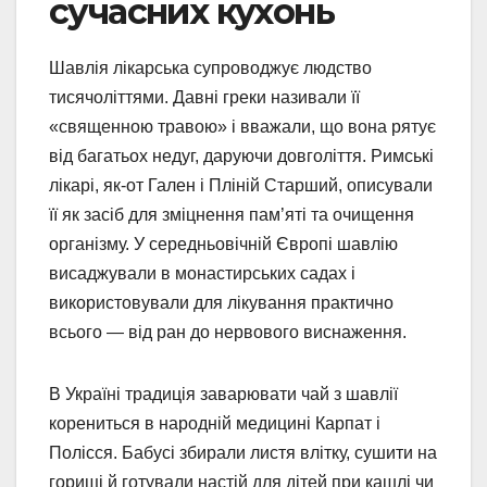
сучасних кухонь
Шавлія лікарська супроводжує людство
тисячоліттями. Давні греки називали її
«священною травою» і вважали, що вона рятує
від багатьох недуг, даруючи довголіття. Римські
лікарі, як-от Гален і Пліній Старший, описували
її як засіб для зміцнення пам’яті та очищення
організму. У середньовічній Європі шавлію
висаджували в монастирських садах і
використовували для лікування практично
всього — від ран до нервового виснаження.
В Україні традиція заварювати чай з шавлії
корениться в народній медицині Карпат і
Полісся. Бабусі збирали листя влітку, сушити на
горищі й готували настій для дітей при кашлі чи