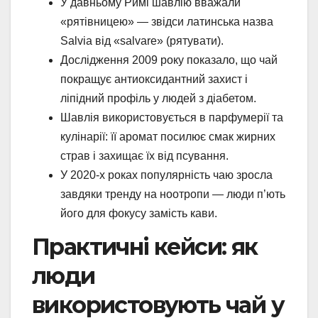
У давньому Римі шавлію вважали
«рятівницею» — звідси латинська назва
Salvia від «salvare» (рятувати).
Дослідження 2009 року показало, що чай
покращує антиоксидантний захист і
ліпідний профіль у людей з діабетом.
Шавлія використовується в парфумерії та
кулінарії: її аромат посилює смак жирних
страв і захищає їх від псування.
У 2020-х роках популярність чаю зросла
завдяки тренду на ноотропи — люди п’ють
його для фокусу замість кави.
Практичні кейси: як
люди
використовують чай у