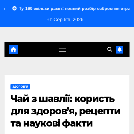
Перейти
60 скільки ракет: повний розбір озброєння стратегічного бом
до
Чт. Сер 6th, 2026
контенту
ЗДОРОВ’Я
Чай з шавлії: користь
для здоров’я, рецепти
та наукові факти