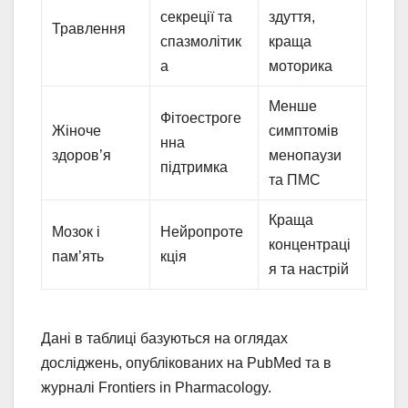
секреції та
здуття,
Травлення
спазмолітик
краща
а
моторика
Менше
Фітоестроге
Жіноче
симптомів
нна
здоров’я
менопаузи
підтримка
та ПМС
Краща
Мозок і
Нейропроте
концентраці
пам’ять
кція
я та настрій
Дані в таблиці базуються на оглядах
досліджень, опублікованих на PubMed та в
журналі Frontiers in Pharmacology.