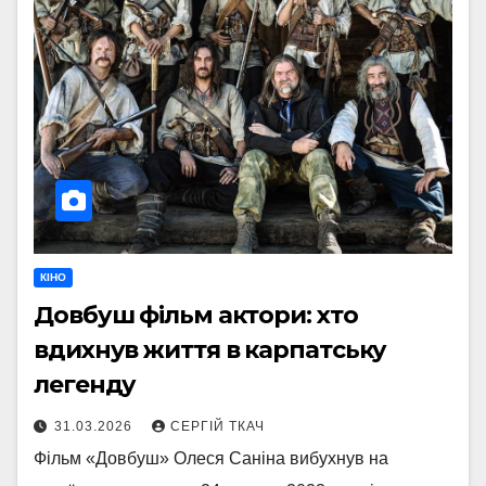
КІНО
Довбуш фільм актори: хто
вдихнув життя в карпатську
легенду
31.03.2026
СЕРГІЙ ТКАЧ
Фільм «Довбуш» Олеся Саніна вибухнув на