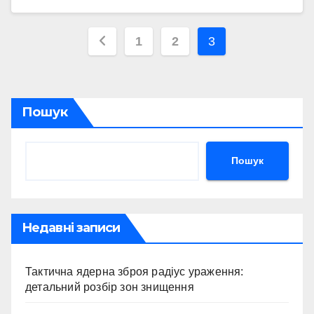
Пагінація
1
2
3
записів
Пошук
Пошук
Недавні записи
Тактична ядерна зброя радіус ураження:
детальний розбір зон знищення