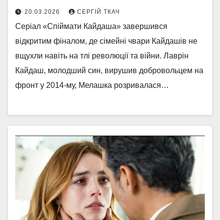
20.03.2026
СЕРГІЙ ТКАЧ
Серіал «Спіймати Кайдаша» завершився
відкритим фіналом, де сімейні чвари Кайдашів не
вщухли навіть на тлі революції та війни. Лаврін
Кайдаш, молодший син, вирушив добровольцем на
фронт у 2014-му, Мелашка розривалася…