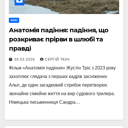
КІНО
Анатомія падіння: падіння, що
розкриває прірви в шлюбі та
правді
30.03.2026
СЕРГІЙ ТКАЧ
Фільм «Анатомія падіння» Жустін Тріє з 2023 року
захоплює глядача з перших кадрів засніжених
Альп, де один загадковий стрибок перетворює
звичайне сімейне життя на вир судового трилера.
Німецька письменниця Сандра…