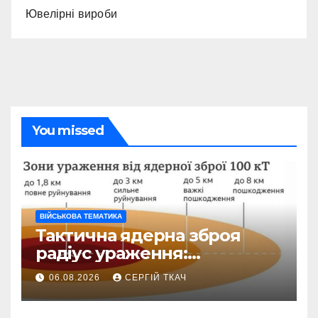
Ювелірні вироби
You missed
ВІЙСЬКОВА ТЕМАТИКА
Тактична ядерна зброя
радіус ураження:
детальний розбір зон
06.08.2026
СЕРГІЙ ТКАЧ
знищення