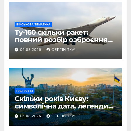
ВІЙСЬКОВА ТЕМАТИКА
Ту-160 скільки ракет:
повний розбір озброєння
стратегічного
06.08.2026
СЕРГІЙ ТКАЧ
бомбардувальника
НАВЧАННЯ
Скільки років Києву:
символічна дата, легенди
та те, що кажуть історики
06.08.2026
СЕРГІЙ ТКАЧ