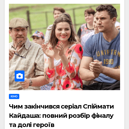
КІНО
Чим закінчився серіал Спіймати
Кайдаша: повний розбір фіналу
та долі героїв