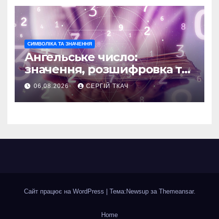
СИМВОЛІКА ТА ЗНАЧЕННЯ
Ангельське число:
значення, розшифровка та
послання
06.08.2026
СЕРГІЙ ТКАЧ
Сайт працює на WordPress
|
Тема:Newsup за
Themeansar
.
Home