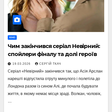
КІНО
Чим закінчився серіал Невірний:
спойлери фіналу та долі героїв
19.03.2026
СЕРГІЙ ТКАЧ
Серіал «Невірний» закінчився так, що Асія Арслан
нарешті відпустила отруту минулого і полетіла до
Лондона разом із сином Алі, де почала будувати
життя, в якому немає місця зраді. Волкан, чоловік,
…