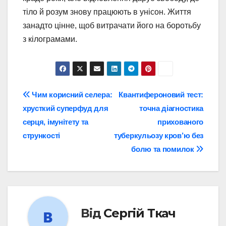
тіло й розум знову працюють в унісон. Життя
занадто цінне, щоб витрачати його на боротьбу
з кілограмами.
Навігація
Чим корисний селера:
Квантифероновий тест:
хрусткий суперфуд для
точна діагностика
записів
серця, імунітету та
прихованого
стрункості
туберкульозу кров’ю без
болю та помилок
Від
Сергій Ткач