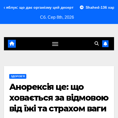
Перейти
дає організму цей десерт
Shahed-136 характеристики: п
до
Сб. Сер 8th, 2026
контенту
ЗДОРОВ’Я
Анорексія це: що
ховається за відмовою
від їжі та страхом ваги