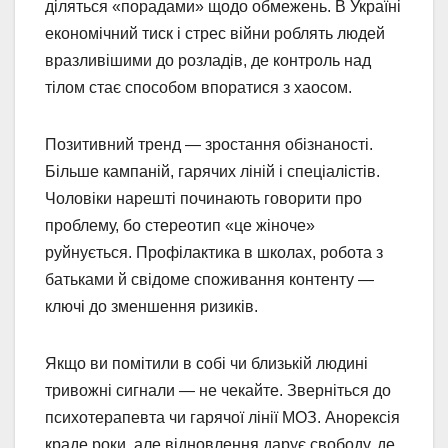
діляться «порадами» щодо обмежень. В Україні
економічний тиск і стрес війни роблять людей
вразливішими до розладів, де контроль над
тілом стає способом впоратися з хаосом.
Позитивний тренд — зростання обізнаності.
Більше кампаній, гарячих ліній і спеціалістів.
Чоловіки нарешті починають говорити про
проблему, бо стереотип «це жіноче»
руйнується. Профілактика в школах, робота з
батьками й свідоме споживання контенту —
ключі до зменшення ризиків.
Якщо ви помітили в собі чи близькій людині
тривожні сигнали — не чекайте. Зверніться до
психотерапевта чи гарячої лінії МОЗ. Анорексія
краде роки, але відновлення дарує свободу, де