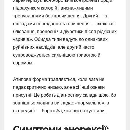
характеризується жорстким контролем порцій,
підрахунком калорій і виснажливими
тренуваннями без прочищення. Другий — з
епізодами переїдання та очищення — включає
блювання, проносні чи діуретики після рідкісних
«зривів». Обидва типи ведуть до однакових
руйнівних наслідків, але другий часто
супроводжується сильнішою тривогою й
соромом.
Атипова форма трапляється, коли вага не
падає критично низько, але всі інші ознаки
присутні. Це робить діагностику складнішою, бо
зовнішньо людина виглядає «нормально», а
всередині — боротьба, яка виснажує сили.
Симптоми анорексії: