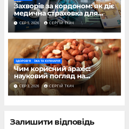
Захворів за кордоном: як діє
медична страховка для
туристів
СЕР 5, 2026
СЕРГІЙ ТКАЧ
ЗДОРОВ’Я
ЇЖА ТА КУЛІНАРІЯ
Чим корисний арахіс:
науковий погляд на
поживну цінність
СЕР 3, 2026
СЕРГІЙ ТКАЧ
Залишити відповідь