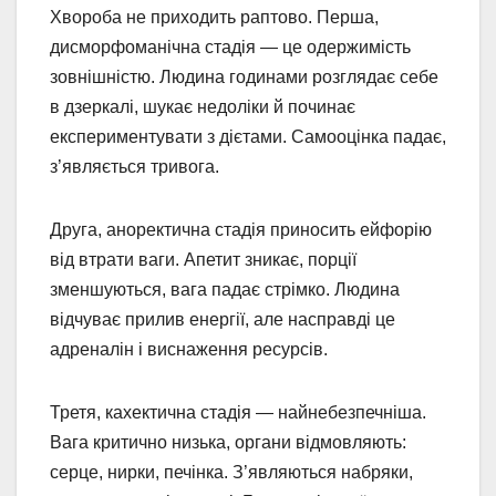
Хвороба не приходить раптово. Перша,
дисморфоманічна стадія — це одержимість
зовнішністю. Людина годинами розглядає себе
в дзеркалі, шукає недоліки й починає
експериментувати з дієтами. Самооцінка падає,
з’являється тривога.
Друга, аноректична стадія приносить ейфорію
від втрати ваги. Апетит зникає, порції
зменшуються, вага падає стрімко. Людина
відчуває прилив енергії, але насправді це
адреналін і виснаження ресурсів.
Третя, кахектична стадія — найнебезпечніша.
Вага критично низька, органи відмовляють:
серце, нирки, печінка. З’являються набряки,