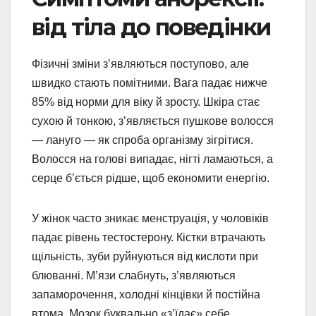
від тіла до поведінки
Фізичні зміни з’являються поступово, але
швидко стають помітними. Вага падає нижче
85% від норми для віку й зросту. Шкіра стає
сухою й тонкою, з’являється пушкове волосся
— лануго — як спроба організму зігрітися.
Волосся на голові випадає, нігті ламаються, а
серце б’ється рідше, щоб економити енергію.
У жінок часто зникає менструація, у чоловіків
падає рівень тестостерону. Кістки втрачають
щільність, зуби руйнуються від кислоти при
блюванні. М’язи слабнуть, з’являються
запаморочення, холодні кінцівки й постійна
втома. Мозок буквально «з’їдає» себе,