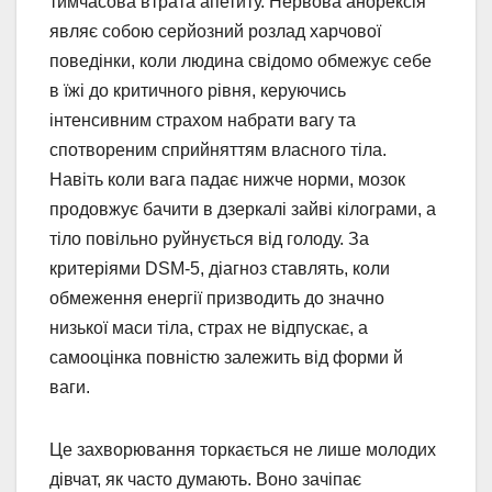
тимчасова втрата апетиту. Нервова анорексія
являє собою серйозний розлад харчової
поведінки, коли людина свідомо обмежує себе
в їжі до критичного рівня, керуючись
інтенсивним страхом набрати вагу та
спотвореним сприйняттям власного тіла.
Навіть коли вага падає нижче норми, мозок
продовжує бачити в дзеркалі зайві кілограми, а
тіло повільно руйнується від голоду. За
критеріями DSM-5, діагноз ставлять, коли
обмеження енергії призводить до значно
низької маси тіла, страх не відпускає, а
самооцінка повністю залежить від форми й
ваги.
Це захворювання торкається не лише молодих
дівчат, як часто думають. Воно зачіпає