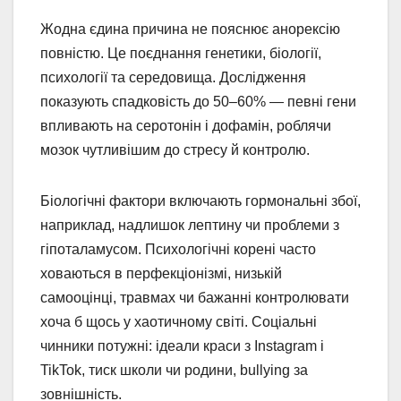
Жодна єдина причина не пояснює анорексію
повністю. Це поєднання генетики, біології,
психології та середовища. Дослідження
показують спадковість до 50–60% — певні гени
впливають на серотонін і дофамін, роблячи
мозок чутливішим до стресу й контролю.
Біологічні фактори включають гормональні збої,
наприклад, надлишок лептину чи проблеми з
гіпоталамусом. Психологічні корені часто
ховаються в перфекціонізмі, низькій
самооцінці, травмах чи бажанні контролювати
хоча б щось у хаотичному світі. Соціальні
чинники потужні: ідеали краси з Instagram і
TikTok, тиск школи чи родини, bullying за
зовнішність.