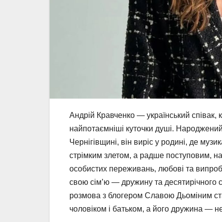
Андрій Кравченко — український співак, к
найпотаємніші куточки душі. Народжений
Чернігівщині, він виріс у родині, де муз
стрімким злетом, а радше поступовим, н
особистих переживань, любові та випроб
свою сім’ю — дружину та десятирічного с
розмова з блогером Славою Дьоміним ст
чоловіком і батьком, а його дружина — не