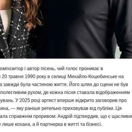
омпозитор і автор пісень, чий голос проникає в
 20 травня 1990 року в селищі Михайло-Коцюбинське на
ика завжди була частиною життя. Його шлях до сцени не був
аполегливим рухом, де кожна пісня ставала відображенням
увань. У 2025 році артист вперше відкрито заговорив про
ина, — яку раніше ретельно приховував від публіки. Ця
ала справжнім проривом: Андрій підтвердив, що є щасливи
 лише кохана, а й партнерка в житті та бізнесі.