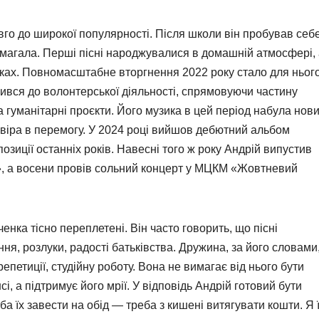
вго до широкої популярності. Після школи він пробував себ
емагала. Перші пісні народжувалися в домашній атмосфері,
ках. Повномасштабне вторгнення 2022 року стало для ньог
чився до волонтерської діяльності, спрямовуючи частину
а гуманітарні проєкти. Його музика в цей період набула нов
та віра в перемогу. У 2024 році вийшов дебютний альбом
зиції останніх років. Навесні того ж року Андрій випустив
Я», а восени провів сольний концерт у МЦКМ «Жовтневий
енка тісно переплетені. Він часто говорить, що пісні
я, розлуки, радості батьківства. Дружина, за його словами
епетиції, студійну роботу. Вона не вимагає від нього бути
, а підтримує його мрії. У відповідь Андрій готовий бути
а їх завести на обід — треба з кишені витягувати кошти. Я ї