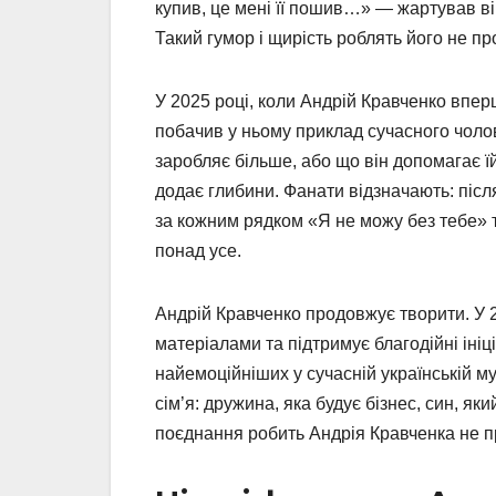
купив, це мені її пошив…» — жартував він
Такий гумор і щирість роблять його не пр
У 2025 році, коли Андрій Кравченко впер
побачив у ньому приклад сучасного чолов
заробляє більше, або що він допомагає ї
додає глибини. Фанати відзначають: післ
за кожним рядком «Я не можу без тебе» те
понад усе.
Андрій Кравченко продовжує творити. У 
матеріалами та підтримує благодійні ініц
найемоційніших у сучасній українській м
сім’я: дружина, яка будує бізнес, син, як
поєднання робить Андрія Кравченка не пр