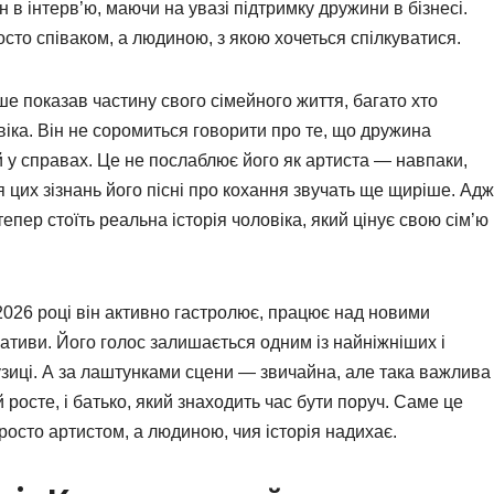
 в інтерв’ю, маючи на увазі підтримку дружини в бізнесі.
осто співаком, а людиною, з якою хочеться спілкуватися.
ше показав частину свого сімейного життя, багато хто
іка. Він не соромиться говорити про те, що дружина
й у справах. Це не послаблює його як артиста — навпаки,
я цих зізнань його пісні про кохання звучать ще щиріше. Ад
пер стоїть реальна історія чоловіка, який цінує свою сім’ю
2026 році він активно гастролює, працює над новими
іативи. Його голос залишається одним із найніжніших і
узиці. А за лаштунками сцени — звичайна, але така важлива
ий росте, і батько, який знаходить час бути поруч. Саме це
осто артистом, а людиною, чия історія надихає.