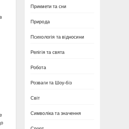
Прикмети та сни
в
Природа
Психологія та відносини
Релігія та свята
Робота
Розваги та Шоу-біз
Світ
Символіка та значення
е
що
Спорт