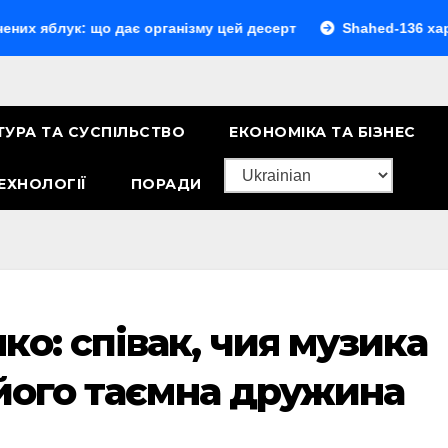
: що дає організму цей десерт
Shahed-136 характеристик
ТУРА ТА СУСПІЛЬСТВО
ЕКОНОМІКА ТА БІЗНЕС
ЕХНОЛОГІЇ
ПОРАДИ
о: співак, чия музика
 його таємна дружина