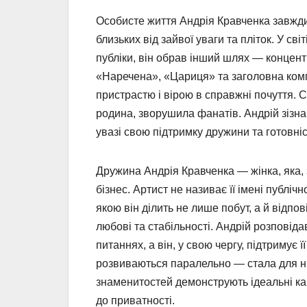
Особисте життя Андрія Кравченка завжди
близьких від зайвої уваги та пліток. У св
публіки, він обрав інший шлях — концентр
«Наречена», «Цариця» та заголовна комп
пристрастю і вірою в справжні почуття. 
родина, зворушила фанатів. Андрій зізн
увазі свою підтримку дружини та готовніс
Дружина Андрія Кравченка — жінка, яка, 
бізнес. Артист не називає її імені публіч
якою він ділить не лише побут, а й відпо
любові та стабільності. Андрій розповід
питаннях, а він, у свою чергу, підтримує 
розвиваються паралельно — стала для нь
знаменитостей демонструють ідеальні кар
до приватності.