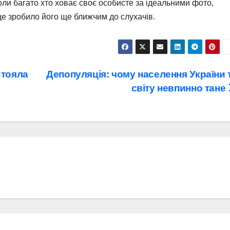
коли багато хто ховає своє особисте за ідеальними фото,
це зробило його ще ближчим до слухачів.
стояла
Депопуляція: чому населення України 
світу невпинно тане