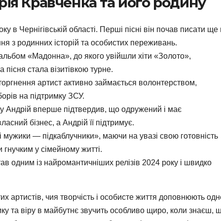
рія Кравченка та його родину
у в Чернігівській області. Перші пісні він почав писати ще 
ння з родинних історій та особистих переживань.
альбом «Мадонна», до якого увійшли хіти «Золото»,
 пісня стала візитівкою турне.
торгнення артист активно займається волонтерством,
орів на підтримку ЗСУ.
ну Андрій вперше підтвердив, що одружений і має
асний бізнес, а Андрій її підтримує.
і мужики — підкаблучники», маючи на увазі свою готовність
и гнучким у сімейному житті.
тав одним із найромантичніших релізів 2024 року і швидко
их артистів, чия творчість і особисте життя доповнюють одн
мку та віру в майбутнє звучить особливо щиро, коли знаєш, 