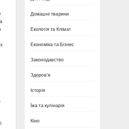
е
Домашні тварини
 а
Екологія та Клімат
о
Економіка та Бізнес
их
Законодавство
Здоров’я
Історія
,
Їжа та кулінарія
Кіно
ї