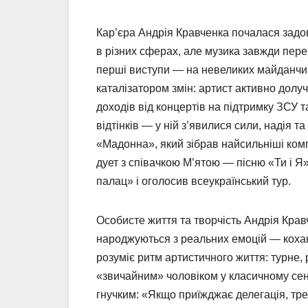
Кар’єра Андрія Кравченка почалася задо
в різних сферах, але музика завжди пер
перші виступи — на невеликих майданчи
каталізатором змін: артист активно долу
доходів від концертів на підтримку ЗСУ т
відтінків — у ній з’явилися сили, надія 
«Мадонна», який зібрав найсильніші компо
дует з співачкою М’ятою — пісню «Ти і 
палац» і оголосив всеукраїнський тур.
Особисте життя та творчість Андрія Кравч
народжуються з реальних емоцій — коханн
розуміє ритм артистичного життя: турне, р
«звичайним» чоловіком у класичному сенсі
гнучким: «Якщо приїжджає делегація, треб