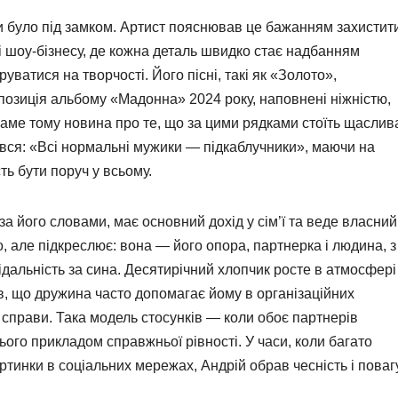
 було під замком. Артист пояснював це бажанням захистит
іті шоу-бізнесу, де кожна деталь швидко стає надбанням
уватися на творчості. Його пісні, такі як «Золото»,
озиція альбому «Мадонна» 2024 року, наповнені ніжністю,
Саме тому новина про те, що за цими рядками стоїть щаслив
ався: «Всі нормальні мужики — підкаблучники», маючи на
ть бути поруч у всьому.
за його словами, має основний дохід у сім’ї та веде власний
но, але підкреслює: вона — його опора, партнерка і людина, з
відальність за сина. Десятирічний хлопчик росте в атмосфері
ав, що дружина часто допомагає йому в організаційних
її справи. Така модель стосунків — коли обоє партнерів
ого прикладом справжньої рівності. У часи, коли багато
тинки в соціальних мережах, Андрій обрав чесність і поваг