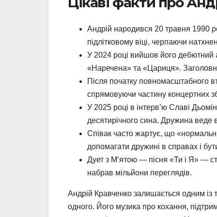
Цікаві факти про Анд
Андрій народився 20 травня 1990 рок
підлітковому віці, черпаючи натхне
У 2024 році вийшов його дебютний 
«Наречена» та «Цариця». Заголовна
Після початку повномасштабного в
спрямовуючи частину концертних зб
У 2025 році в інтерв’ю Славі Дьомі
десятирічного сина. Дружина веде вл
Співак часто жартує, що «нормальн
допомагати дружині в справах і бут
Дует з М’ятою — пісня «Ти і Я» — с
набрав мільйони переглядів.
Андрій Кравченко залишається одним із т
одного. Його музика про кохання, підтри