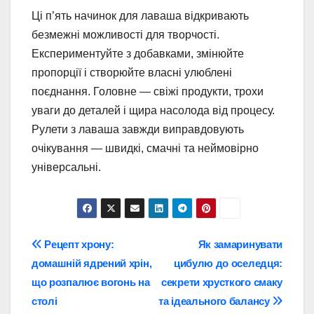
Ці п’ять начинок для лаваша відкривають
безмежні можливості для творчості.
Експериментуйте з добавками, змінюйте
пропорції і створюйте власні улюблені
поєднання. Головне — свіжі продукти, трохи
уваги до деталей і щира насолода від процесу.
Рулети з лаваша завжди виправдовують
очікування — швидкі, смачні та неймовірно
універсальні.
Навігація
Рецепт хрону:
Як замаринувати
домашній ядрений хрін,
цибулю до оселедця:
записів
що розпалює вогонь на
секрети хрусткого смаку
столі
та ідеального балансу