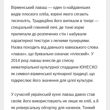
Вірменський лаваш — один із найдавніших
видів плоского хліба, корені якого сягають
тисячоліть. Традиційно його випікали в тонірі —
спеціальній глиняній печі, де тонкі коржі
прилипали до розпечених стін і набували
характерної текстури з легкими пухирцями.
Назва походить від давнього кавказького слова
«лавах», що буквально означає «плоский». У
2014 році лаваш внесли до списку
нематеріальної культурної спадщини ЮНЕСКО
як символ вірменської кулінарної традиції, що
підкреслює його значення для цілої культури.
У сучасній українській кухні лаваш давно став
своїм: його використовують не лише як хліб, а й
як універсальну обгортку для начинок. Тонкий