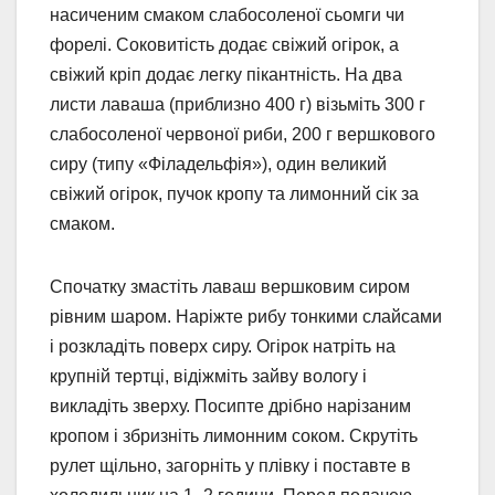
насиченим смаком слабосоленої сьомги чи
форелі. Соковитість додає свіжий огірок, а
свіжий кріп додає легку пікантність. На два
листи лаваша (приблизно 400 г) візьміть 300 г
слабосоленої червоної риби, 200 г вершкового
сиру (типу «Філадельфія»), один великий
свіжий огірок, пучок кропу та лимонний сік за
смаком.
Спочатку змастіть лаваш вершковим сиром
рівним шаром. Наріжте рибу тонкими слайсами
і розкладіть поверх сиру. Огірок натріть на
крупній тертці, відіжміть зайву вологу і
викладіть зверху. Посипте дрібно нарізаним
кропом і збризніть лимонним соком. Скрутіть
рулет щільно, загорніть у плівку і поставте в