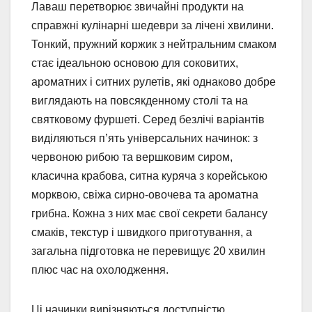
Лаваш перетворює звичайні продукти на
справжні кулінарні шедеври за лічені хвилини.
Тонкий, пружний коржик з нейтральним смаком
стає ідеальною основою для соковитих,
ароматних і ситних рулетів, які однаково добре
виглядають на повсякденному столі та на
святковому фуршеті. Серед безлічі варіантів
виділяються п’ять універсальних начинок: з
червоною рибою та вершковим сиром,
класична крабова, ситна куряча з корейською
морквою, свіжа сирно-овочева та ароматна
грибна. Кожна з них має свої секрети балансу
смаків, текстур і швидкого приготування, а
загальна підготовка не перевищує 20 хвилин
плюс час на охолодження.
Ці начинки вирізняються доступністю