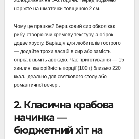
холодильник на 1–2 години. Перед подачею
наріжте на шматочки товщиною 2 см.
Чому це працює? Вершковий сир обволікає
рибу, створюючи кремову текстуру, а огірок
додає хрусту. Варіація для любителів гострого
— додайте трохи васабі в сир або замість
огірка візьміть авокадо. Час приготування — 15
хвилин, калорійність порції (100 г) близько 220
ккал. Ідеально для святкового столу або
романтичної вечері.
2. Класична крабова
начинка —
бюджетний хіт на