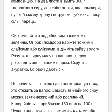
композицію. На два листи візьміть 300 г
творожного сиру, два свіжі огірки, два помідори,
пучок базиліку, кропу і петрушки, зубчик часнику,
сіль і перець.
Сир змішайте з подрібненим часником і
зеленню. Огірок і помідори наріжте тонкими
слайсами або кубиками, відіжміть зайву вологу.
Розмажте сирну масу по лавашу, зверху
розкладіть овочі рівним шаром. Скрутіть
акуратно, бо овочі дають сік.
Ця начинка — знахідка для вегетаріанців і тих,
хто стежить за вагою. Замість звичайного сиру
можна взяти нежирний або рослинний.
Калорійність — приблизно 160 ккал на 100 г.
Чудово поєднується зі свіжими салатами або