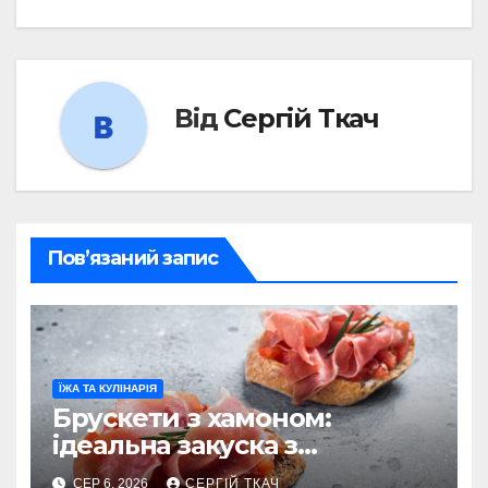
Від
Сергій Ткач
Пов’язаний запис
ЇЖА ТА КУЛІНАРІЯ
Брускети з хамоном:
ідеальна закуска з
характером
СЕР 6, 2026
СЕРГІЙ ТКАЧ