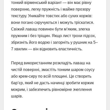
тонкий вірменський варіант — він має рівну
поверхню, легку пружність і майже прозору
текстуру. Уникайте товстих або сухих коржів:
вони погано скручуються і можуть тріскатися.
Свіжий лаваш повинен бути м’яким, злегка
пружним і без тріщин. Якщо лист трохи підсох,
збризніть його водою і загорніть у рушник на 5–
7 хвилин — він відновить еластичність.
Перед використанням розкладіть лаваш на
чистій поверхні, змастіть тонким шаром соусу
або крем-сиру по всій площині. Це створить
бар’єр, який не дасть начинці зробити коржик
мокрим, і забезпечить рівномірне зчеплення
шарів.