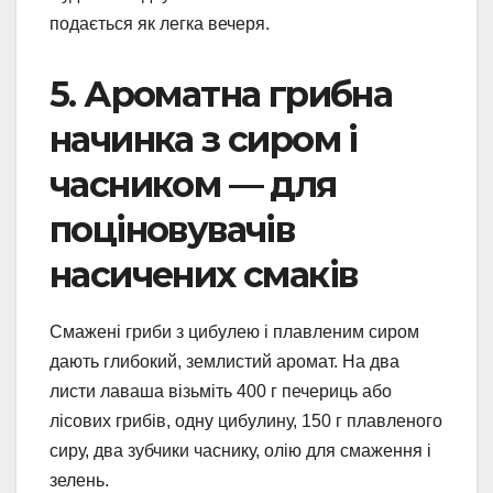
подається як легка вечеря.
5. Ароматна грибна
начинка з сиром і
часником — для
поціновувачів
насичених смаків
Смажені гриби з цибулею і плавленим сиром
дають глибокий, землистий аромат. На два
листи лаваша візьміть 400 г печериць або
лісових грибів, одну цибулину, 150 г плавленого
сиру, два зубчики часнику, олію для смаження і
зелень.