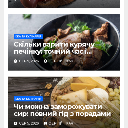
ЇЖА ТА КУЛІНАРІЯ
Скільки варити курячу
печінку: точний час і
секрети ніжності
СЕР 5, 2026
СЕРГІЙ ТКАЧ
ЇЖА ТА КУЛІНАРІЯ
Чи можна заморожувати
сир: повний гід з порадами
СЕР 5, 2026
СЕРГІЙ ТКАЧ