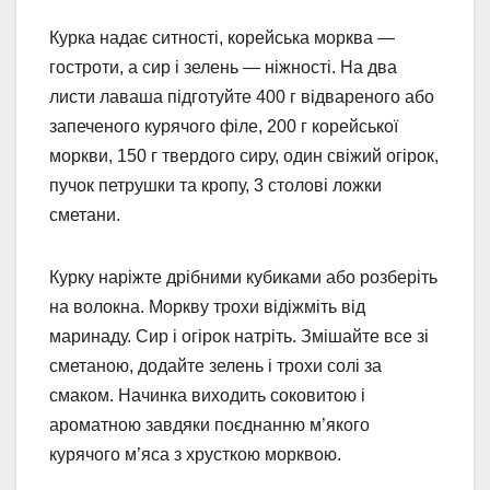
Курка надає ситності, корейська морква —
гостроти, а сир і зелень — ніжності. На два
листи лаваша підготуйте 400 г відвареного або
запеченого курячого філе, 200 г корейської
моркви, 150 г твердого сиру, один свіжий огірок,
пучок петрушки та кропу, 3 столові ложки
сметани.
Курку наріжте дрібними кубиками або розберіть
на волокна. Моркву трохи відіжміть від
маринаду. Сир і огірок натріть. Змішайте все зі
сметаною, додайте зелень і трохи солі за
смаком. Начинка виходить соковитою і
ароматною завдяки поєднанню м’якого
курячого м’яса з хрусткою морквою.