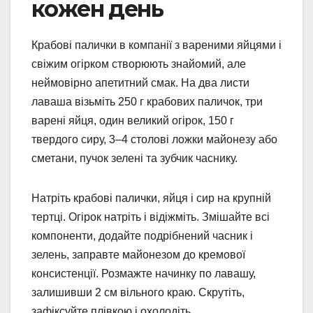
кожен день
Крабові палички в компанії з вареними яйцями і
свіжим огірком створюють знайомий, але
неймовірно апетитний смак. На два листи
лаваша візьміть 250 г крабових паличок, три
варені яйця, один великий огірок, 150 г
твердого сиру, 3–4 столові ложки майонезу або
сметани, пучок зелені та зубчик часнику.
Натріть крабові палички, яйця і сир на крупній
тертці. Огірок натріть і відіжміть. Змішайте всі
компоненти, додайте подрібнений часник і
зелень, заправте майонезом до кремової
консистенції. Розмажте начинку по лавашу,
залишивши 2 см вільного краю. Скрутіть,
зафіксуйте плівкою і охолодіть.