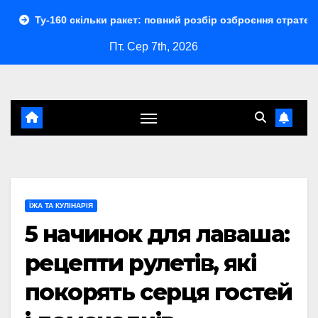
Перейти
скільки ракет: повний розбір озброєння стратегічного бомбар
до
Пт. Сер 7th, 2026
контенту
ЇЖА ТА КУЛІНАРІЯ
5 начинок для лаваша:
рецепти рулетів, які
покорять серця гостей