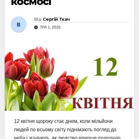
космосі
Від
Сергій Ткач
ТРА 1, 2026
12 квітня щороку стає днем, коли мільйони
людей по всьому світу піднімають погляд до
неба і згадують, як людство вперше подолало