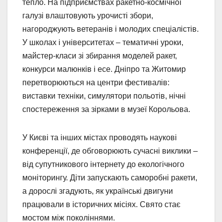
тепло. На підприємствах ракетно-космічної
галузі влаштовують урочисті збори,
нагороджують ветеранів і молодих спеціалістів.
У школах і університетах – тематичні уроки,
майстер-класи зі збирання моделей ракет,
конкурси малюнків і есе. Дніпро та Житомир
перетворюються на центри фестивалів:
виставки техніки, симулятори польотів, нічні
спостереження за зірками в музеї Корольова.
У Києві та інших містах проводять наукові
конференції, де обговорюють сучасні виклики –
від супутникового інтернету до екологічного
моніторингу. Діти запускають саморобні ракети,
а дорослі згадують, як українські двигуни
працювали в історичних місіях. Свято стає
мостом між поколіннями.