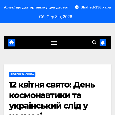
Перейти
є організму цей десерт
Shahed-136 характеристики: повн
до
Сб. Сер 8th, 2026
контенту
РЕЛІГІЯ ТА СВЯТА
12 квітня свято: День
космонавтики та
український слід у