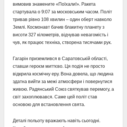
вимовив знамените «Поїхали!». Ракета
стартувала о 9:07 за московським часом. Політ
тривав рівно 108 хвилин – один оберт навколо
Землі. Космонавт бачив блакитну планету з
висоти 327 кілометрів, відчував невагомість і
чув, як працює техніка, створена тисячами рук.
Гагарін приземлився в Саратовській області,
ставши героєм миттєво. Ця подія не просто
відкрила космічну еру. Вона довела, що людина
здатна вийти за межі атмосфери і повернутися
живою. Радянський Союз святкував перемогу, а
світ захоплювався. Саме цей політ став
основою для встановлення свята.
Деталі польоту вражають навіть сьогодні.