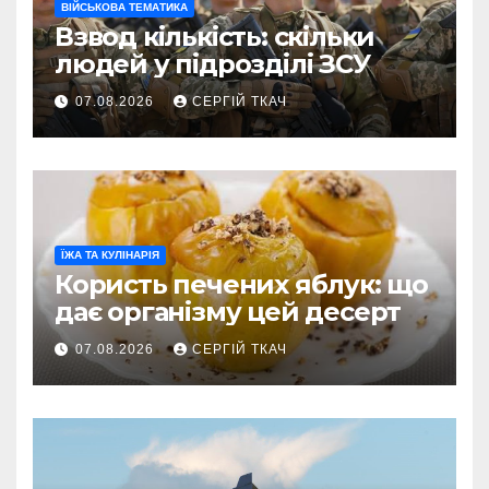
ВІЙСЬКОВА ТЕМАТИКА
Взвод кількість: скільки
людей у підрозділі ЗСУ
07.08.2026
СЕРГІЙ ТКАЧ
ЇЖА ТА КУЛІНАРІЯ
Користь печених яблук: що
дає організму цей десерт
07.08.2026
СЕРГІЙ ТКАЧ