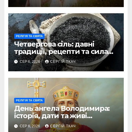
РЕЛІГІЯ ТА СВЯТА
Четвергова сіль: давні
традиції, рецепти та сила
оберегу
СЕР 6, 2026
СЕРГІЙ ТКАЧ
РЕЛІГІЯ ТА СВЯТА
День ангела Володимира:
історія, дати та живі
традиції святкування
СЕР 6, 2026
СЕРГІЙ ТКАЧ