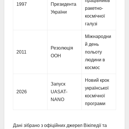
працівників
1997
Президента
ракетно-
України
космічної
галузі
Міжнародни
й день
Резолюція
2011
польоту
ООН
людини в
космос
Новий крок
Запуск
української
2026
UASAT-
космічної
NANO
програми
Дані зібрано з офіційних джерел Вікіпедії та