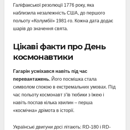
Галіфакської резолюції 1776 року, яка
наблизила незалежність США, до першого
польоту «Колумбії» 1981-го. Кожна дата додає
шарів до значення свята.
Цікаві факти про День
космонавтики
Гагарін усміхався навіть під час
перевантажень.
Його посмішка стала
символом спокою в екстремальних умовах. Під
час польоту космонавт з’їв тюбики з їжею і
навіть поспав кілька хвилин – перша
«космічна» дрімота в історії.
Українські двигуни досі літають: RD-180 і RD-