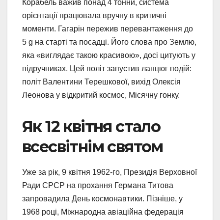
Корабель важив понад 4 тонни, система
орієнтації працювала вручну в критичні
моменти. Гагарін пережив перевантаження до
5 g на старті та посадці. Його слова про Землю,
яка «виглядає такою красивою», досі цитують у
підручниках. Цей політ запустив ланцюг подій:
політ Валентини Терешкової, вихід Олексія
Леонова у відкритий космос, Місячну гонку.
Як 12 квітня стало
всесвітнім святом
Уже за рік, 9 квітня 1962-го, Президія Верховної
Ради СРСР на прохання Германа Титова
запровадила День космонавтики. Пізніше, у
1968 році, Міжнародна авіаційна федерація