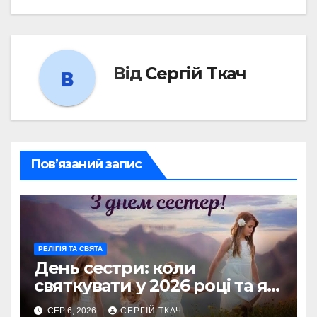
Від
Сергій Ткач
Пов’язаний запис
РЕЛІГІЯ ТА СВЯТА
День сестри: коли
святкувати у 2026 році та як
зробити його незабутнім
СЕР 6, 2026
СЕРГІЙ ТКАЧ