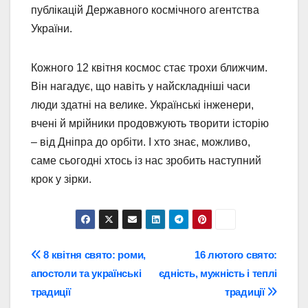
публікацій Державного космічного агентства
України.
Кожного 12 квітня космос стає трохи ближчим.
Він нагадує, що навіть у найскладніші часи
люди здатні на велике. Українські інженери,
вчені й мрійники продовжують творити історію
– від Дніпра до орбіти. І хто знає, можливо,
саме сьогодні хтось із нас зробить наступний
крок у зірки.
Навігація
8 квітня свято: роми,
16 лютого свято:
апостоли та українські
єдність, мужність і теплі
записів
традиції
традиції