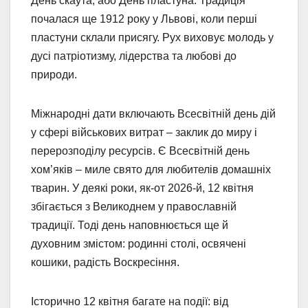
День скаута, або День пластуна. Традиція
почалася ще 1912 року у Львові, коли перші
пластуни склали присягу. Рух виховує молодь у
дусі патріотизму, лідерства та любові до
природи.
Міжнародні дати включають Всесвітній день дій
у сфері військових витрат – заклик до миру і
перерозподілу ресурсів. Є Всесвітній день
хом’яків – миле свято для любителів домашніх
тварин. У деякі роки, як-от 2026-й, 12 квітня
збігається з Великоднем у православній
традиції. Тоді день наповнюється ще й
духовним змістом: родинні столі, освячені
кошики, радість Воскресіння.
Історично 12 квітня багате на події: від