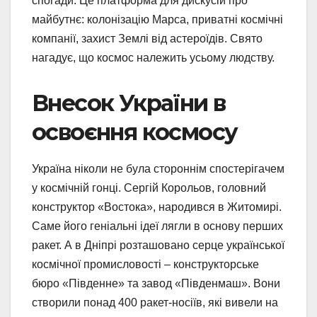
спогади. Це платформа для дискусій про
майбутнє: колонізацію Марса, приватні космічні
компанії, захист Землі від астероїдів. Свято
нагадує, що космос належить усьому людству.
Внесок України в
освоєння космосу
Україна ніколи не була стороннім спостерігачем
у космічній гонці. Сергій Корольов, головний
конструктор «Востока», народився в Житомирі.
Саме його геніальні ідеї лягли в основу перших
ракет. А в Дніпрі розташовано серце української
космічної промисловості – конструкторське
бюро «Південне» та завод «Південмаш». Вони
створили понад 400 ракет-носіїв, які вивели на