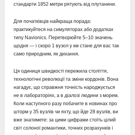
стандарти 1852 метри рятують від плутанини.
Для початківців найкраща порада:
практикуйтеся на симуляторах або додатках
типу Navionics. Перетворюйте 5–10 значень
щодня — і скоро 1 вузол у км стане для вас так
само природним, як дихання.
Ця одиниця швидкості пережила століття,
технологічні революції та зміни кордонів. Вона
нагадує, що справжня точність народжується
не в лабораторіях, а в діалозі людини з морем.
Коли наступного разу побачите в новинах про
шторм у 35 вузлів чи яхту, що йде 28 вузлів, ви
вже знатимете: за цими цифрами стоїть цілий
світ солоної романтики, точних розрахунків і