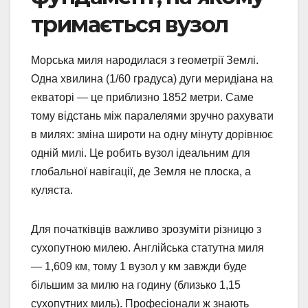
тримається вузол
Морська миля народилася з геометрії Землі.
Одна хвилина (1/60 градуса) дуги меридіана на
екваторі — це приблизно 1852 метри. Саме
тому відстань між паралелями зручно рахувати
в милях: зміна широти на одну мінуту дорівнює
одній милі. Це робить вузол ідеальним для
глобальної навігації, де Земля не плоска, а
куляста.
Для початківців важливо зрозуміти різницю з
сухопутною милею. Англійська статутна миля
— 1,609 км, тому 1 вузол у км завжди буде
більшим за милю на годину (близько 1,15
сухопутних миль). Професіонали ж знають