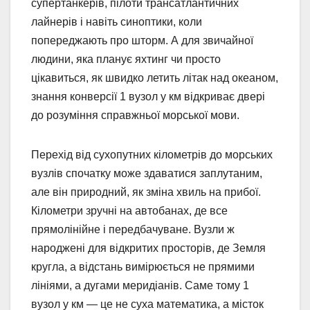
супертанкерів, пілоти трансатлантичних
лайнерів і навіть синоптики, коли
попереджають про шторм. А для звичайної
людини, яка планує яхтинг чи просто
цікавиться, як швидко летить літак над океаном,
знання конверсії 1 вузол у км відкриває двері
до розуміння справжньої морської мови.
Перехід від сухопутних кілометрів до морських
вузлів спочатку може здаватися заплутаним,
але він природний, як зміна хвиль на прибої.
Кілометри зручні на автобанах, де все
прямолінійне і передбачуване. Вузли ж
народжені для відкритих просторів, де Земля
кругла, а відстань вимірюється не прямими
лініями, а дугами меридіанів. Саме тому 1
вузол у км — це не суха математика, а місток