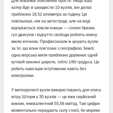
Для новачків пояснення просте. Якщо ваш
катер йде зі швидкістю 10 вузлів, він долає
приблизно 18,52 кілометра за годину. Це
повільніше, ніж на автостраді, але на воді
відчувається зовсім інакше — солоні бризки,
гул двигунів і відчуття свободи роблять кожну
милю епічною. Професіонали ж цінують вузли
за те, що вони пов’язані з географією Землі:
одна морська миля приблизно дорівнює одній
кутовій хвилині широти, тобто 1/60 градуса. Це
робить навігацію інтуїтивною навіть без
електроніки.
У метеорології вузли використовують для опису
вітру. Шторм у 30 вузлів — це вже серйозний
виклик, еквівалентний 55,56 км/год. Такі цифри
моментально передають силу стихії, бо моряки