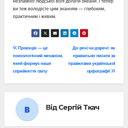
незламної людської волі долати океани. І тепер
ви теж володієте цим знанням — глибоким,
практичним і живим.
Навігація
Проекція — це
До речі чи доречі: як
психологічний механізм,
правильно писати за
записів
який формує наше
правилами української
сприйняття світу
орфографії
Від
Сергій Ткач