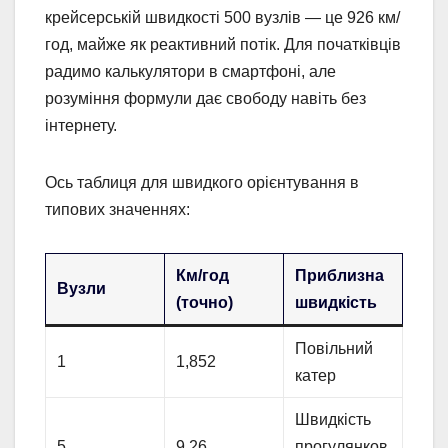
крейсерській швидкості 500 вузлів — це 926 км/
год, майже як реактивний потік. Для початківців
радимо калькулятори в смартфоні, але
розуміння формули дає свободу навіть без
інтернету.
Ось таблиця для швидкого орієнтування в
типових значеннях:
Км/год
Приблизна
Вузли
(точно)
швидкість
Повільний
1
1,852
катер
Швидкість
5
9,26
прогулянков