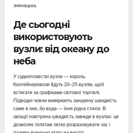
зненацька.
Де сьогодні
використовують
вузли: від океану до
неба
У судноплавстві вузли — король.
Контейнеровози йдуть 20–25 вузлів, щоб
встигати за графіками світової торгівлі.
Підводні човни вимірюють занурену швидкість
саме в них, бо вода — їхня рідна стихія. В
авіації повітряна швидкість завжди в вузлах: це
дозволяє пілотам легко розраховувати час і
паливо відносно вітру на висоті.