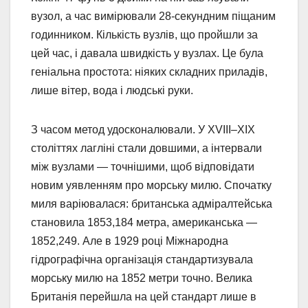
вузол, а час вимірювали 28-секундним піщаним
годинником. Кількість вузлів, що пройшли за
цей час, і давала швидкість у вузлах. Це була
геніальна простота: ніяких складних приладів,
лише вітер, вода і людські руки.
З часом метод удосконалювали. У XVIII–XIX
століттях лагліні стали довшими, а інтервали
між вузлами — точнішими, щоб відповідати
новим уявленням про морську милю. Спочатку
миля варіювалася: британська адміралтейська
становила 1853,184 метра, американська —
1852,249. Але в 1929 році Міжнародна
гідрографічна організація стандартизувала
морську милю на 1852 метри точно. Велика
Британія перейшла на цей стандарт лише в