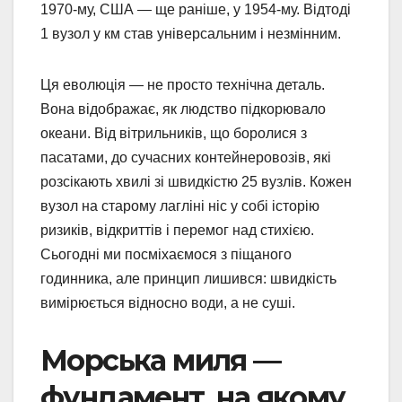
1970-му, США — ще раніше, у 1954-му. Відтоді
1 вузол у км став універсальним і незмінним.
Ця еволюція — не просто технічна деталь.
Вона відображає, як людство підкорювало
океани. Від вітрильників, що боролися з
пасатами, до сучасних контейнеровозів, які
розсікають хвилі зі швидкістю 25 вузлів. Кожен
вузол на старому лагліні ніс у собі історію
ризиків, відкриттів і перемог над стихією.
Сьогодні ми посміхаємося з піщаного
годинника, але принцип лишився: швидкість
вимірюється відносно води, а не суші.
Морська миля —
фундамент, на якому