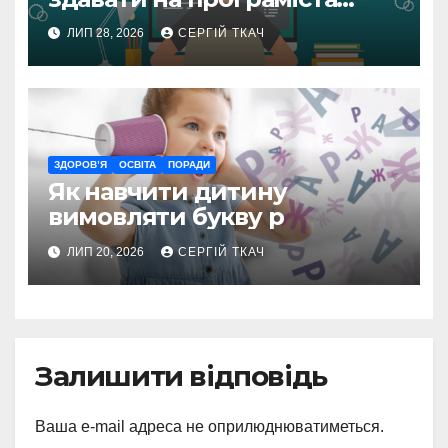
після 9 класу
ЛИП 28, 2026
СЕРГІЙ ТКАЧ
ЗДОРОВ’Я
ОСВІТА
ПОРАДИ
Як навчити дитину
вимовляти букву р
ЛИП 20, 2026
СЕРГІЙ ТКАЧ
Залишити відповідь
Ваша e-mail адреса не оприлюднюватиметься.