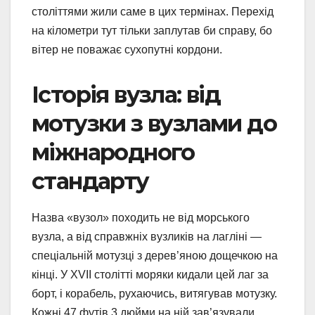
століттями жили саме в цих термінах. Перехід
на кілометри тут тільки заплутав би справу, бо
вітер не поважає сухопутні кордони.
Історія вузла: від
мотузки з вузлами до
міжнародного
стандарту
Назва «вузол» походить не від морського
вузла, а від справжніх вузликів на лагліні —
спеціальній мотузці з дерев’яною дощечкою на
кінці. У XVII столітті моряки кидали цей лаг за
борт, і корабель, рухаючись, витягував мотузку.
Кожні 47 футів 3 дюйми на ній зав’язували