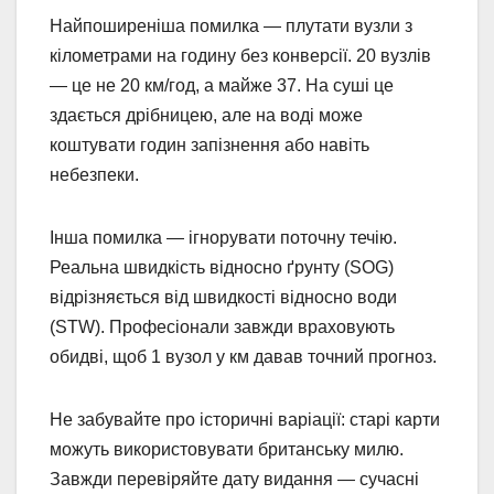
Найпоширеніша помилка — плутати вузли з
кілометрами на годину без конверсії. 20 вузлів
— це не 20 км/год, а майже 37. На суші це
здається дрібницею, але на воді може
коштувати годин запізнення або навіть
небезпеки.
Інша помилка — ігнорувати поточну течію.
Реальна швидкість відносно ґрунту (SOG)
відрізняється від швидкості відносно води
(STW). Професіонали завжди враховують
обидві, щоб 1 вузол у км давав точний прогноз.
Не забувайте про історичні варіації: старі карти
можуть використовувати британську милю.
Завжди перевіряйте дату видання — сучасні