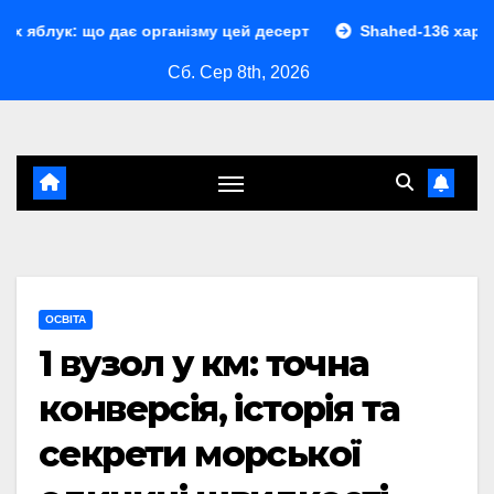
Перейти
 дає організму цей десерт
Shahed-136 характеристики: п
до
Сб. Сер 8th, 2026
контенту
ОСВІТА
1 вузол у км: точна
конверсія, історія та
секрети морської