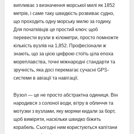
випливає з визначення морської милі як 1852
метрів, і саме таку швидкість розвиває судно,
що проходить одну морську милю за годину.
Для початківців це простий ключ: щоб
перевести вузли в кілометри, просто помножте
кількість вузлів на 1,852. Професіонали ж
знають, що за цією цифрою стоїть ціла епоха
мореплавства, точні міжнародні стандарти та
зручність, яка досі перемагає сучасні GPS-
системи в авіації та навігації.
Вузол — це не просто абстрактна одиниця. Він
народився з солоної води, вітру в обличчя та
мотузки з вузлами, яку моряки кидали за борт,
щоб виміряти, наскільки швидко біжить
корабель. Сьогодні ним користуються капітани