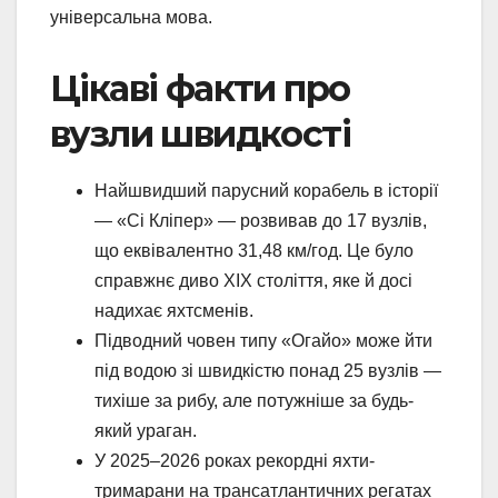
універсальна мова.
Цікаві факти про
вузли швидкості
Найшвидший парусний корабель в історії
— «Сі Кліпер» — розвивав до 17 вузлів,
що еквівалентно 31,48 км/год. Це було
справжнє диво XIX століття, яке й досі
надихає яхтсменів.
Підводний човен типу «Огайо» може йти
під водою зі швидкістю понад 25 вузлів —
тихіше за рибу, але потужніше за будь-
який ураган.
У 2025–2026 роках рекордні яхти-
тримарани на трансатлантичних регатах