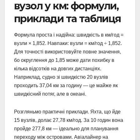
вузол у км: формули,
приклади та таблиця
Формула проста і надійна: швидкість в км/год =
вузли × 1,852. Навпаки: вузли = км/год ÷ 1,852.
Для точності використовуйте повне значення,
бо округлення до 1,85 може дати похибку в
кілька відсотків на довгих дистанціях.
Наприклад, судно зі швидкістю 20 вузлів
проходить 37,04 км за годину — це майже як
швидкісний потяг, але в океані.
Розгляньмо практичні приклади. Яхта, що йде
15 вузлів, долає 27,78 км/год. За 10 годин вона
пройде 277,8 км — ідеально для планування
переходу між островами. Авіалайнер на