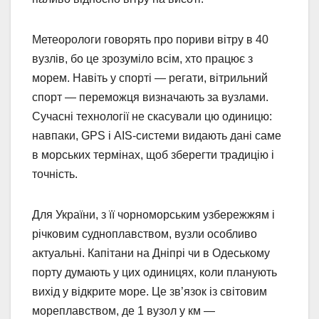
Метеорологи говорять про пориви вітру в 40
вузлів, бо це зрозуміло всім, хто працює з
морем. Навіть у спорті — регати, вітрильний
спорт — переможця визначають за вузлами.
Сучасні технології не скасували цю одиницю:
навпаки, GPS і AIS-системи видають дані саме
в морських термінах, щоб зберегти традицію і
точність.
Для України, з її чорноморським узбережжям і
річковим судноплавством, вузли особливо
актуальні. Капітани на Дніпрі чи в Одеському
порту думають у цих одиницях, коли планують
вихід у відкрите море. Це зв’язок із світовим
мореплавством, де 1 вузол у км —