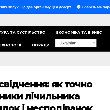
: що дає організму цей десерт
Shahed-136 характеристи
ТУРА ТА СУСПІЛЬСТВО
ЕКОНОМІКА ТА БІЗНЕС
ЕХНОЛОГІЇ
ПОРАДИ
свідчення: як точно
ники лічильника
лок і несподіванок