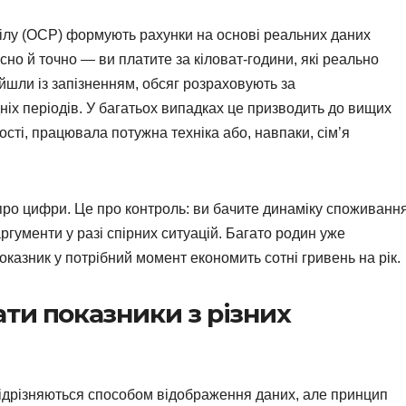
ілу (ОСР) формують рахунки на основі реальних даних
сно й точно — ви платите за кіловат-години, які реально
ійшли із запізненням, обсяг розраховують за
х періодів. У багатьох випадках це призводить до вищих
ості, працювала потужна техніка або, навпаки, сім’я
ро цифри. Це про контроль: ви бачите динаміку споживання
ргументи у разі спірних ситуацій. Багато родин уже
оказник у потрібний момент економить сотні гривень на рік.
ти показники з різних
 відрізняються способом відображення даних, але принцип