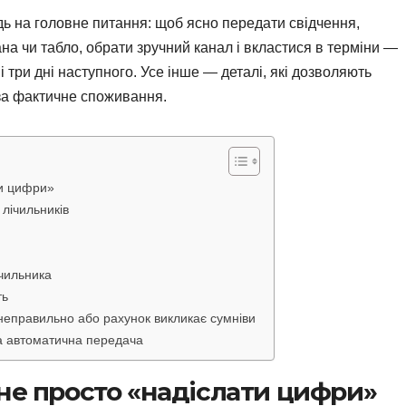
дь на головне питання: щоб ясно передати свідчення,
на чи табло, обрати зручний канал і вкластися в терміни —
і три дні наступного. Усе інше — деталі, які дозволяють
 за фактичне споживання.
ти цифри»
 лічильників
ічильника
ть
неправильно або рахунок викликає сумніви
та автоматична передача
не просто «надіслати цифри»