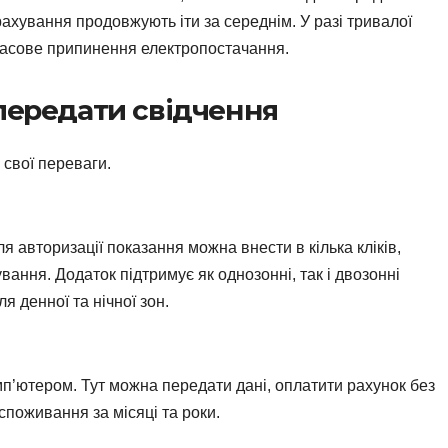
рахування продовжують іти за середнім. У разі тривалої
часове припинення електропостачання.
 передати свідчення
є свої переваги.
я авторизації показання можна внести в кілька кліків,
ання. Додаток підтримує як однозонні, так і двозонні
я денної та нічної зон.
мп’ютером. Тут можна передати дані, оплатити рахунок без
 споживання за місяці та роки.