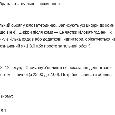
дображають реальне споживання.
льний обсяг у кіловат-годинах. Записують усі цифри до коми
що він є). Цифри після коми — це частки кіловат-години, їх
у є кілька рядків або додаткові індикатори, орієнтуються н
означений як 1.8.0 або просто загальний обсяг).
 8–12 секунд. Спочатку з’являються показання денної зони
 потім — нічної (з 23:00 до 7:00). Потрібно записати обидва
ізному:
.8.1