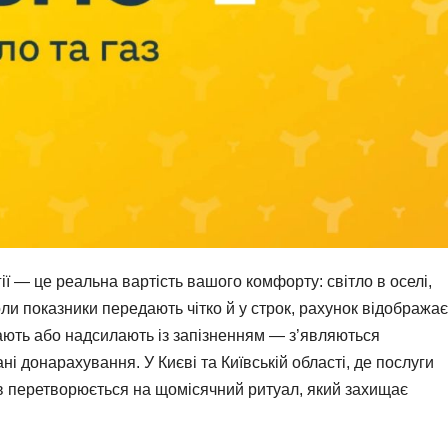
ї — це реальна вартість вашого комфорту: світло в оселі,
Коли показники передають чітко й у строк, рахунок відображає
ають або надсилають із запізненням — з’являються
ні донарахування. У Києві та Київській області, де послуги
в перетворюється на щомісячний ритуал, який захищає