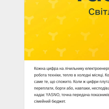
Кожна цифра на лічильнику електроенергі
робота техніки, тепло в холодні місяці. 
саме те, що спожито. Коли ж цифри плут
переплати, борги або, навпаки, несподіва
надає YASNO, точна передача показникі
сімейний бюджет.