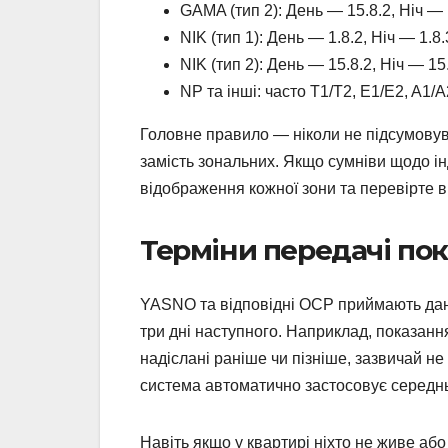
GAMA (тип 2): День — 15.8.2, Ніч — 
NIK (тип 1): День — 1.8.2, Ніч — 1.8.
NIK (тип 2): День — 15.8.2, Ніч — 15
NP та інші: часто T1/T2, E1/E2, A1/A
Головне правило — ніколи не підсумовува
замість зональних. Якщо сумніви щодо і
відображення кожної зони та перевірте в
Терміни передачі пок
YASNO та відповідні ОСР приймають дані в
три дні наступного. Наприклад, показання
надіслані раніше чи пізніше, зазвичай н
система автоматично застосовує середн
Навіть якщо у квартирі ніхто не живе а