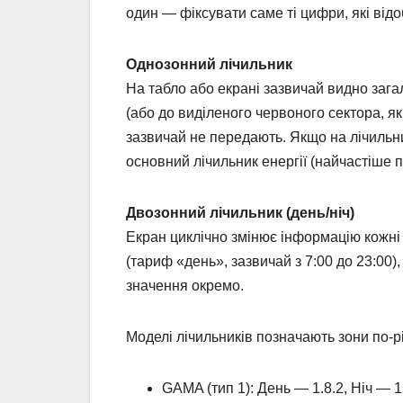
один — фіксувати саме ті цифри, які ві
Однозонний лічильник
На табло або екрані зазвичай видно зага
(або до виділеного червоного сектора, як
зазвичай не передають. Якщо на лічильник
основний лічильник енергії (найчастіше п
Двозонний лічильник (день/ніч)
Екран циклічно змінює інформацію кожні
(тариф «день», зазвичай з 7:00 до 23:00),
значення окремо.
Моделі лічильників позначають зони по-р
GAMA (тип 1): День — 1.8.2, Ніч — 1