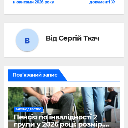
нюансами 2026 року
документі
Від
Сергій Ткач
Пов’язаний запис
ЗАКОНОДАВСТВО
Пенсія по інвалідності 2
групи у 2026 році: розмір,