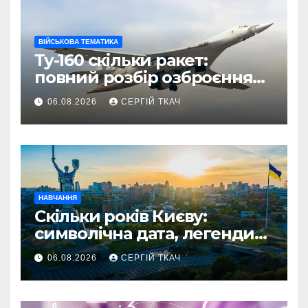
ВІЙСЬКОВА ТЕМАТИКА
Ту-160 скільки ракет:
повний розбір озброєння
стратегічного
06.08.2026
СЕРГІЙ ТКАЧ
бомбардувальника
НАВЧАННЯ
Скільки років Києву:
символічна дата, легенди
та те, що кажуть історики
06.08.2026
СЕРГІЙ ТКАЧ