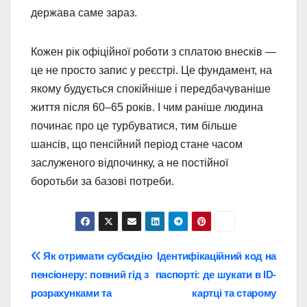
держава саме зараз.
Кожен рік офіційної роботи з сплатою внесків —
це не просто запис у реєстрі. Це фундамент, на
якому будується спокійніше і передбачуваніше
життя після 60–65 років. І чим раніше людина
починає про це турбуватися, тим більше
шансів, що пенсійний період стане часом
заслуженого відпочинку, а не постійної
боротьби за базові потреби.
Навігація
Як отримати субсидію
Ідентифікаційний код на
пенсіонеру: повний гід з
паспорті: де шукати в ID-
записів
розрахунками та
картці та старому