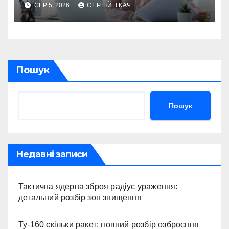
оформлення
СЕР 5, 2026
СЕРГІЙ ТКАЧ
Пошук
Пошук
Недавні записи
Тактична ядерна зброя радіус ураження:
детальний розбір зон знищення
Ту-160 скільки ракет: повний розбір озброєння