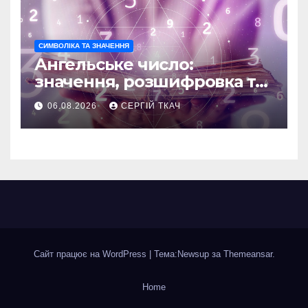
СИМВОЛІКА ТА ЗНАЧЕННЯ
Ангельське число:
значення, розшифровка та
послання
06.08.2026
СЕРГІЙ ТКАЧ
Сайт працює на WordPress
|
Тема:Newsup за
Themeansar
.
Home