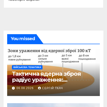
You missed
ВІЙСЬКОВА ТЕМАТИКА
Тактична ядерна зброя
радіус ураження:
детальний розбір зон
06.08.2026
СЕРГІЙ ТКАЧ
знищення