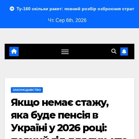
Перейти
 скільки ракет: повний розбір озброєння стратегічного бомба
до
Чт. Сер 6th, 2026
контенту
ЗАКОНОДАВСТВО
Якщо немає стажу,
яка буде пенсія в
Україні у 2026 році: