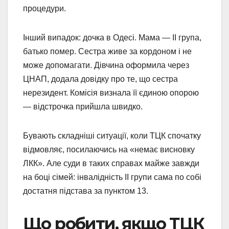
процедури.
Інший випадок: дочка в Одесі. Мама — II група,
батько помер. Сестра живе за кордоном і не
може допомагати. Дівчина оформила через
ЦНАП, додала довідку про те, що сестра
нерезидент. Комісія визнала її єдиною опорою
— відстрочка прийшла швидко.
Бувають складніші ситуації, коли ТЦК спочатку
відмовляє, посилаючись на «немає висновку
ЛКК». Але суди в таких справах майже завжди
на боці сімей: інвалідність II групи сама по собі
достатня підстава за пунктом 13.
Що робити, якщо ТЦК