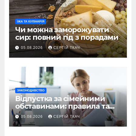
ЇЖА ТА КУЛІНАРІЯ
Чи можна заморожувати
сир: повний гід з порадами
05.08.2026
СЕРГІЙ ТКАЧ
ЗАКОНОДАВСТВО
Відпустка за сімейними
обставинами: правила та
оформлення
05.08.2026
СЕРГІЙ ТКАЧ