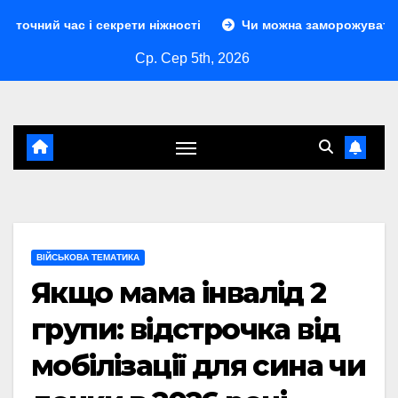
Перейти
секрети ніжності
Чи можна заморожувати сир: повний гі
до
Ср. Сер 5th, 2026
контенту
ВІЙСЬКОВА ТЕМАТИКА
Якщо мама інвалід 2
групи: відстрочка від
мобілізації для сина чи