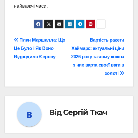
найважчі часи.
Навігація
План Маршалла: Що
Вартість ракети
Це Було і Як Воно
Хаймарс: актуальні ціни
записів
Відродило Європу
2026 року та чому кожна
з них варта своєї ваги в
золоті
Від
Сергій Ткач