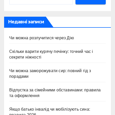
Недавні записи
Чи можна розлучитися через Дію
Скільки варити курячу печінку: точний час і
секрети ніжності
Чи можна заморожувати сир: повний гід з
порадами
Відпустка за сімейними обставинами: правила
та оформлення
Якщо батько інвалід чи мобілізують сина:
правила 2026