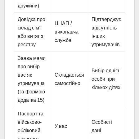
дружини)
Довідка про
Підтверджує
ЦНАП /
склад сім’ї
відсутність
виконавча
або витяг з
інших
служба
реєстру
утримувачів
Заява мами
про вибір
Вибір однієї
вас як
Складається
особи при
утримувача
самостійно
кількох дітях
(за формою
додатка 15)
Паспорт та
військово-
Особисті
У вас
обліковий
дані
документ