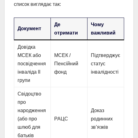
список виглядає так:
Де
Чому
Документ
отримати
важливий
Довідка
МСЕК або
МСЕК /
Підтверджує
посвідчення
Пенсійний
статус
інваліда II
фонд
інвалідності
групи
Свідоцтво
про
народження
Доказ
(або про
РАЦС
родинних
шлюб для
зв’язків
батьків