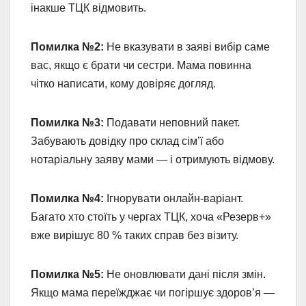
інакше ТЦК відмовить.
Помилка №2:
Не вказувати в заяві вибір саме
вас, якщо є брати чи сестри. Мама повинна
чітко написати, кому довіряє догляд.
Помилка №3:
Подавати неповний пакет.
Забувають довідку про склад сім’ї або
нотаріальну заяву мами — і отримують відмову.
Помилка №4:
Ігнорувати онлайн-варіант.
Багато хто стоїть у чергах ТЦК, хоча «Резерв+»
вже вирішує 80 % таких справ без візиту.
Помилка №5:
Не оновлювати дані після змін.
Якщо мама переїжджає чи погіршує здоров’я —