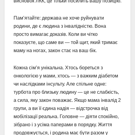
висновок ЛКК, це тільки посилить вашу позицію.
Пам’ятайте: держава не хоче руйнувати
родини, де є людина з інвалідністю. Вона
просто вимагає доказів. Коли ви чітко
показуєте, що саме ви — той щит, який тримає
маму на ногах, закон стає на ваш бік.
Кожна сім’я унікальна. Хтось бореться з
онкологією у мами, хтось — з важким діабетом
чи наслідками інсульту. Але спільне одне:
турбота про близьку людину — це не слабкість,
а сила, яку закон поважає. Якщо мама інвалід 2
групи, а ви її єдина надія — відстрочка від
мобілізації реальна. Головне — діяти спокійно,
зібрано і з усіма паперами в порядку. Життя
продовжується, і родина має бути разом у